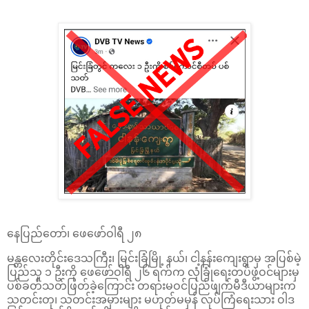
နေပြည်တော်၊ ဖေဖော်ဝါရီ ၂၈
မန္တလေးတိုင်းဒေသကြီး၊ မြင်းခြံမြို့ နယ်၊ ငါ့နန်းကျေးရွာမှ အပြစ်မဲ့
ပြည်သူ ၁ ဦးကို ဖေဖော်ဝါရီ ၂၆ ရက်က လုံခြုံရေးတပ်ဖွဲ့ဝင်များမှ
ပစ်ခတ်သတ်ဖြတ်ခဲ့ကြောင်း တရားမဝင်ပြည်ဖျက်မီဒီယာများက
သတင်းတု၊ သတင်းအမှားများ မဟုတ်မမှန် လုပ်ကြံရေးသား ဝါဒ