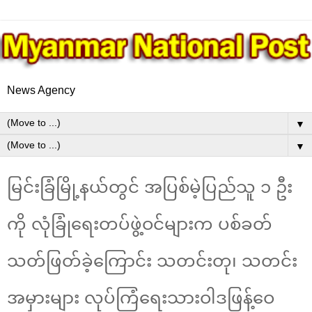
News Agency
▼
▼
မြင်းခြံမြို့နယ်တွင် အပြစ်မဲ့ပြည်သူ ၁ ဦး
ကို လုံခြုံရေးတပ်ဖွဲ့ဝင်များက ပစ်ခတ်
သတ်ဖြတ်ခဲ့ကြောင်း သတင်းတု၊ သတင်း
အမှားများ လုပ်ကြံရေးသားဝါဒဖြန့်ဝေ