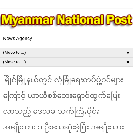
News Agency
▼
▼
မြိုင်မြို့နယ်တွင် လုံခြုံရေးတပ်ဖွဲ့ဝင်များ
ကြောင့် ယာယီစစ်ဘေးရှောင်ထွက်ပြေး
လာသည့် ဒေသခံ သက်ကြီးပိုင်း
အမျိုးသား ၁ ဦးသေဆုံးခဲ့ပြီး အမျိုးသား