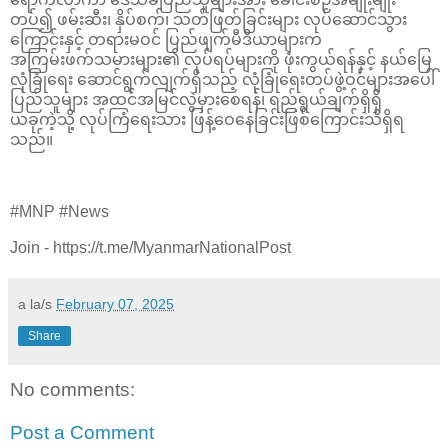
တပ်၍ ဖမ်းဆီး၊ နှိပ်စက်၊ သတ်ဖြတ်ခြင်းများ လုပ်ဆောင်သွား
ကြောင်းနှင့် တရားမဝင် ပြည်ဖျက်မီဒီယာများက
အကြမ်းဖက်သမားများ၏ လုပ်ရပ်များကို ဖုံးကွယ်ရန်နှင့် နယ်မြေ
လုံခြုံရေး ဆောင်ရွက်လျက်ရှိသည့် လုံခြုံရေးတပ်ဖွဲ့ဝင်များအပေါ်
ပြည်သူများ အထင်အမြင်လွဲမှားစေရန်၊ ရည်ရွယ်ချက်ရှိရှိ
ယခုကဲ့သို့ လုပ်ကြံရေးသား ဖြန့်ဝေနေခြင်းဖြစ်ကြောင်းသိရှိရ
သည်။
#MNP #News
Join - https://t.me/MyanmarNationalPost
a la/s
February 07, 2025
Share
No comments:
Post a Comment