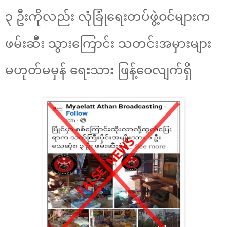
၃ ဦးကိုလည်း လုံခြုံရေးတပ်ဖွဲ့ဝင်များက
ဖမ်းဆီး သွားကြောင်း သတင်းအမှားများ
မဟုတ်မမှန် ရေးသား ဖြန့်ဝေလျက်ရှိ