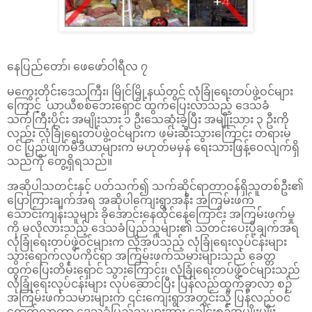
နေပြည်တော်၊ ဖေဖော်ဝါရီလ ၇
မကွေးတိုင်းဒေသကြီး၊ မြိုင်မြို့နယ်တွင် လုံခြုံရေးတပ်ဖွဲ့ဝင်များ
ကြောင့် ယာယီစစ်ဘေးရှောင် ထွက်ပြေးလာသည့် ဒေသခံ
သက်ကြီးပိုင်း အမျိုးသား ၁ ဦးသေဆုံးခဲ့ပြီး အမျိုးသား ၃ ဦးကို
လည်း လုံခြုံရေးတပ်ဖွဲ့ဝင်များက ဖမ်းဆီးသွားကြောင်း တရားမ
ဝင် ပြည်ဖျက်မီဒီယာများက မဟုတ်မမှန် ရေးသားဖြန့်ဝေလျက်ရှိ
သည်ကို တွေ့ရှိရသည်။
အဆိုပါသတင်းနှင့် ပတ်သက်၍ သက်ဆိုင်ရာတာဝန်ရှိသူတစ်ဦး၏
ပြောကြားချက်အရ အဆိုပါကျေးရွာအနီး အကြမ်းဖက်
သောင်းကျန်းသူများ ခိုအောင်းနေထိုင်နေကြောင်း အကြမ်းဖက်မှု
ကို မလိုလားသည့် ဒေသခံပြည်သူများ၏ သတင်းပေးပို့ချက်အရ
လုံခြုံရေးတပ်ဖွဲ့ဝင်များက လိုအပ်သည့် လုံခြုံရေးလုပ်ငန်းများ
သွားရောက်လုပ်ကိုင်ရာ အကြမ်းဖက်သမားများသည် ခေတ္တ
ထွက်ပြေးတိမ်းရှောင် သွားကြောင်း၊ လုံခြုံရေးတပ်ဖွဲ့ဝင်များသည်
လုံခြုံရေးလုပ်ငန်းများ လုပ်ဆောင်ပြီး ပြန်လည်ထွက်ခွာလာ စဉ်
အကြမ်းဖက်သမားများက ၎င်းကျေးရွာအတွင်းသို့ ပြန်လည်ဝင်
ရောက်လာကာ ဒေသခံပြည်သူများအား ခေါင်းစဉ်အမျိုးမျိုး