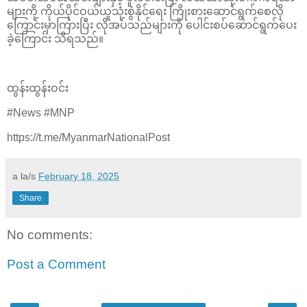
များကို ကိုယ်ပိုင်ဝယ်ယူသုံးစွဲနိုင်ရေး ကြိုးစားဆောင်ရွက်စေလို
ကြောင်းမှာကြားပြီး လိုအပ်သည်များကို ပေါင်းစပ်ဆောင်ရွက်ပေး
ခဲ့ကြောင်း သိရသည်။
ထွန်းထွန်းဝင်း
#News #MNP
https://t.me/MyanmarNationalPost
a la/s
February 18, 2025
Share
No comments:
Post a Comment