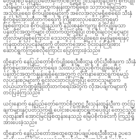
တွေ့ဆုံစဉ် နေပြည်တော်ကောင်စီဥက္ကဋ္ဌ ဦးသန်းထွန်းဦးက စိုက်ပျိုး
သီးနှံများ ပန်းတိုင်အထွက်နှုန်းထွက်ရှိရေး၊ သဘာဝမြေဩဇာ
အသုံးပြုရေး၊ စိုက်ပျိုးရေများကို အလေအလွင့်မရှိစေရေး၊ သီးနှံ
စိုက်စွမ်းအားတိုးတက်ရေးကို ကြိုးစားလုပ်ဆောင်ကြရမှာ
ဖြစ်ကြောင်း၊ စိုက်ပျိုးနည်းကို နည်းစနစ်ကျကျ စိုက်ပျိုးမှသာ
ပန်းတိုင်အထွက်များ တိုးတက်ထွက်ရှိပြီး တစ်ဦးချင်ဝင်ငွေများ
တိုးလာမှာဖြစ်ကြောင်း၊ ဒေသတွင်းစိုက်ပျိုးရေး၊ မွေးမြူရေးနှင့်
ကုန်ထုတ်လုပ်ငန်းများကို တိုးတက်အောင် ဝိုင်းဝန်းကြိုးစား
ဆောင်ရွက်ကြစေလိုကြောင်း ပြောကြားခဲ့သည်။
ထို့နောက် နေပြည်တော်စိုက်ပျိုးရေးဦးစီးဌာန တိုင်းဦးစီးမှူးက သီးနှံ
စိုက်စွမ်းအားတိုးတက်ရေး၊ သီးထပ်သီးညှပ်စိုက်ပျိုးရေးနှင့်
ပန်းတိုင်အထွက်နှုန်းရရှိရေးအတွက် လိုက်နာဆောင်ရွက်ရမည့်
လုပ်ငန်းစဉ်များကို ရှင်းလင်းတင်ပြကြပြီး တောင်သူများက
လယ်ယာကဏ္ဍဖွံဖြိုးတိုးတက်ရေးအတွက် လိုအပ်ချက်များကို
တင်ပြခဲ့ကြသည်။
ယင်းနောက် နေပြည်တော်ကောင်စီဥက္ကဋ္ဌ ဦးသန်းထွန်းဦးက တင်ပြ
ချက်များနှင့်ပတ်သက်၍ ပေါင်းစပ်ဆောင်ရွက်ပေးပြီး တောင်သူဦး
လှထွန်း၏ အောင်မြင်ဖြစ်ထွန်းနေသည့် မြေပဲစိုက်ခင်းကို ကြည့်ရှု
အားပေးခဲ့သည်။
ထို့နောက် နေပြည်တော်အထွေထွေအုပ်ချုပ်ရေးဦးစီးဌာန ဥပဒေ