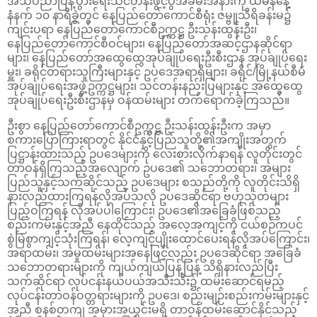
အသိပညာပြန့်ပွားရေးသင်တန်းဖွင့်ပွဲအခမ်းအနားကို ယမန်နေ့
နံနက် ၁၀ နာရီခွဲတွင် နေပြည်တော်ကောင်စီရုံး ဇမ္ဗူသီရိခန်းမ၌
ကျင်းပရာ နေပြည်တော်ကောင်စီဥက္ကဋ္ဌ ဦးသန်းထွန်းဦး၊
နေပြည်တော်ကောင်စီဝင်များ၊ နေပြည်တော်အဆင့်ဌာနဆိုင်ရာ
များ၊ နေပြည်တော်အထွေထွေအုပ်ချုပ်ရေးဦးစီးဌာန အုပ်ချုပ်ရေး
မှူး၊ ခရိုင်တရားသူကြီးများနှင့် ဥပဒေအရာရှိများ၊ ခရိုင်/မြို့နယ်စီမံ
အုပ်ချုပ်ရေးအဖွဲ့ဥက္ကဋ္ဌများ၊ သင်တန်းနည်းပြများနှင့် အထွေထွေ
အုပ်ချုပ်ရေးဦးစီးဌာနမှ ဝန်ထမ်းများ တက်ရောက်ခဲ့ကြသည်။
ဦးစွာ နေပြည်တော်ကောင်စီဥက္ကဋ္ဌ ဦးသန်းထွန်းဦးက အမှာ
စကားပြောကြားရာတွင် နိုင်ငံနှင့်ပြည်သူတို့၏အကျိုးအတွက်
ပြဋ္ဌာန်းထားသည့် ဥပဒေများကို လေးစားလိုက်နာရန် လူတိုင်းတွင်
တာဝန်ရှိကြသည့်အလျောက် ဥပဒေ၏ သဘောတရား၊ အများ
ပြည်သူနှင့်သက်ဆိုင်သည့် ဥပဒေများ စသည်တို့ကို လူတိုင်းသိရှိ
နားလည်ထားကြရန်လိုအပ်သလို ဥပဒေဆိုင်ရာ ဗဟုသုတများ
ပြည့်ဝကြရန် လိုအပ်ပါကြောင်း၊ ဥပဒေ၏အခြေခံဖြစ်သည့်
စည်းကမ်းနှင့်အညီ နေထိုင်သည့် အလေ့အကျင့်ကို ငယ်စဉ်ကပင်
စွဲမြဲစွာကျင့်သုံးကြရန်၊ လေ့ကျင့်ပျိုးထောင်ပေးရန်လိုအပ်ကြောင်း၊
အရာထမ်း၊ အမှုထမ်းများအနေဖြင့်လည်း ဥပဒေဆိုင်ရာ အခြေခံ
သဘောတရားများကို ကျယ်ကျယ်ပြန့်ပြန့် သိရှိနားလည်ပြီး
သက်ဆိုင်ရာ လုပ်ငန်းနယ်ပယ်အသီးသီး၌ ထမ်းဆောင်ရမည့်
လုပ်ငန်းတာဝန်ဝတ္တရားများကို ဥပဒေ၊ စည်းမျဉ်းစည်းကမ်းများနှင့်
အညီ စနစ်တကျ အမှားအယွင်းမရှိ တာဝန်ထမ်းဆောင်နိုင်သည့်