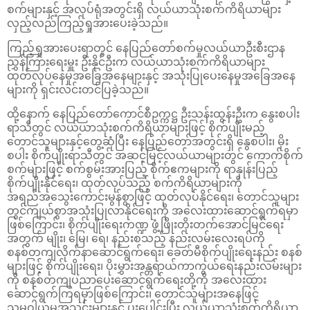
စက်များနှင့် အလုပ်ရုံအတွင်းရှိ လယ်ယာသုံးစက်ကိရိယာများ
လှည့်လည်ကြည့်ရှုအားပေးခဲ့သည်။
ကြည့်ရှုအားပေးရာတွင် နေပြည်တော်စက်မှုလယ်ယာဦးစီးဌာန
ညွှန်ကြားရေးမှူး ဦးနိုင်ဦးက လယ်ယာသုံးစက်ကိရိယာများ
ထုတ်လုပ်နေမှုအခြေအနေများနှင့် အသုံးပြုပေးနေမှုအခြေအနေ
များကို ရှင်းလင်းတင်ပြခဲ့သည်။
ထို့နောက် နေပြည်တော်ကောင်စီဥက္ကဋ္ဌ ဦးသန်းထွန်းဦးက နွေးစပါး
ရာသီတွင် လယ်ယာသုံးစက်ကိရိယာများဖြင့် စိုက်ပျိုးမည့်
တောင်သူများနှင့်တွေ့ဆုံပြီး နေပြည်တော်အတွင်းရှိ နွေစပါး၊ မိုး
စပါး စိုက်ပျိုးရာသီတွင် အဆင့်မြင့်လယ်ယာများတွင် ကောက်စိုက်
စက်များဖြင့် စက်စွမ်းအားပြည့် စိုက်ဧကများကို ရာနှုန်းပြည့်
စိုက်ပျိုးနိုင်ရေး၊ ထုတ်လုပ်သည့် စက်ကိရိယာများကို
အရည်အသွေးကောင်းမွန်စွာဖြင့် ထုတ်လုပ်နိုင်ရေး၊ တောင်သူများ
တွင်ကျယ်စွာအသုံးပြုလာနိုင်ရေးကို အလေးထားဆောင်ရွက်ရမှာ
ဖြစ်ကြောင်း၊ စိုက်ပျိုးရေးကဏ္ဍ ဖွံ့ဖြိုးတိုးတက်အောင်မြင်ရေး
အတွက် မျိုး၊ မြေ၊ ရေ၊ နည်းစသည့် နည်းလမ်းလေးရပ်ကို
စနစ်တကျလိုက်နာဆောင်ရွက်ရေး၊ ခေတ်မီစိုက်ပျိုးရေးနည်း စနစ်
များဖြင့် စိုက်ပျိုးရေး၊ ပိုးမွှားအန္တရာယ်ကာကွယ်ရေးနည်းလမ်းများ
ကို စနစ်တကျပညာပေးဆောင်ရွက်ရေးတို့ကို အလေးထား
ဆောင်ရွက်ကြရမှာဖြစ်ကြောင်း၊ တောင်သူများအနေဖြင့်
သမဝါယမအသင်းများနှင့် ပူးပေါင်းပြီး လယ်ယာသုံးစက်ကိရိယာ