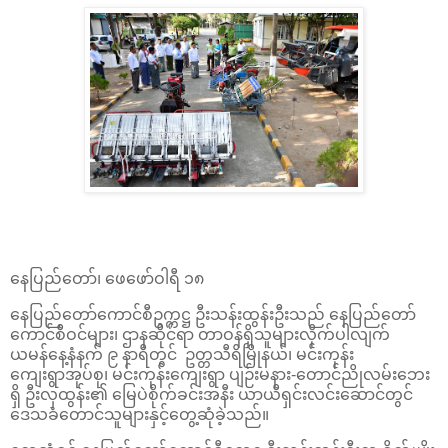
နေပြည်တော်၊ ဖေဖော်ဝါရီ ၁၈
နေပြည်တော်ကောင်စီဥက္ကဋ္ဌ ဦးသန်းထွန်းဦးသည် နေပြည်တော်
ကောင်စီဝင်များ၊ ဌာနဆိုင်ရာ တာဝန်ရှိသူများလိုက်ပါလျက်
ယမန်နေ့နံနက် ၉ နာရီတွင် ဥတ္တသီရိမြိုနယ်၊ မင်းကုန်း
ကျေးရွာအုပ်စု၊ မင်းကုန်းကျေးရွာ ပျဉ်းမနား-တောင်ညိုလမ်းဘေး
ရှိ ဦးလှထွန်း၏ မြေပဲစိုက်ခင်းအနီး ယာယီရှင်းလင်းဆောင်တွင်
ဒေသခံတောင်သူများနှင့်တွေ့ဆုံခဲ့သည်။