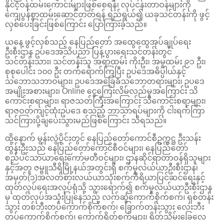
နိုင်ငံ့ဝန်ထမ်းကောင်းများဖြစ်စေရန်၊ လုပ်ငန်းတာဝန်များကို
ကျေပွန်စွာထမ်းဆောင်တတ်ရန် ရည်ရွယ်၍ ယခုသင်တန်းကို ဖွင့်
လှစ်ပေးခြင်းဖြစ်ကြောင်း ပြောကြားခဲ့သည်။
ယနေ့ ဖွင့်လှစ်သည့် နေပြည်တော် အထွေထွေအုပ်ချုပ်ရေး
ဦးစီးဌာန ဥပဒေအသိပညာ ပြန့်ပွားရေးသင်တန်းတွင်
သင်တန်းသား၊ သင်တန်းသူ အရာထမ်း ကိုးဦး၊ အမှုထမ်း ၉၁ ဦး၊
စုစုပေါင်း ၁၀၀ ဦး တက်ရောက်ကြပြီး ဥပဒေအဓိပ္ပါယ်နှင့်
သဘောသဘာဝများ၊ ဥပဒေအခြေခံသဘောတရားများ၊ ဥပဒေ
အမျိုးအစားများ၊ Online ငွေကြေးလိမ်လည်မှုအကြောင်း သိ
ကောင်းစရာများ၊ ရာဇသတ်ကြီးအကြောင်း သိကောင်းစရာများ၊
ရာဇဝတ်ကျင့်ထုံးဥပဒေ စသည့် ဘာသာရပ်များကို ငါးရက်ကြာ
သင်ကြားပို့ချပေးသွားမည်ဖြစ်ကြောင်း သိရသည်။
ထို့နောက် မွန်းလွဲပိုင်းတွင် နေပြည်တော်ကောင်စီဥက္ကဋ္ဌ ဦးသန်း
ထွန်းဦးသည် နေပြည်တော်ကောင်စီဝင်များ၊ နေပြည်တော်
စည်ပင်သာယာရေးကော်မတီဝင်များ၊ ဌာနဆိုင်ရာတာဝန်ရှိသူများ
နှင့်အတူ ဇမ္ဗူသီရိမြို့နယ်အတွင်းရှိ စက်မှုလယ်ယာဦးစီးဌာန၊
အမှတ်(၁)အလတ်စားလယ်ယာသုံးစက်ကိရိယာပြင်ဆင်ရေးနှင့်
ထုတ်လုပ်ရေးအလုပ်ရုံသို့ သွားရောက်၍ စက်မှုလယ်ယာဦးစီးဌာန
မှ ထုတ်လုပ်အသုံးပြုနေသည့် လက်ဆွဲကောက်စိုက်စက်၊ ရှစ်တန်း
သွား တစ်ဘီးတပ်ကောက်စိုက်စက်၊ ခြောက်တန်းသွား လေးဘီး
တပ်ကောက်စိုက်စက်၊ ကောက်ရိတ်စက်များ၊ ရိတ်သိမ်းခြွေလှေ့