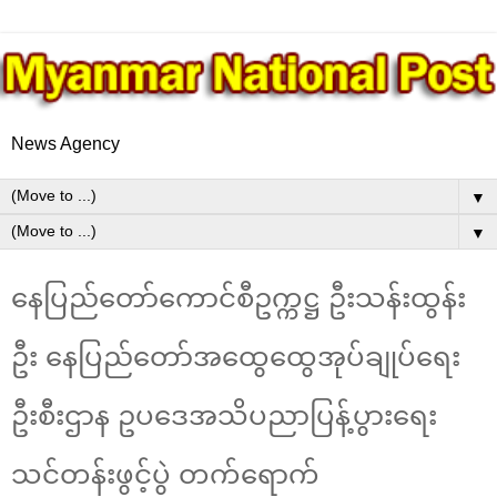
News Agency
▼
▼
နေပြည်တော်ကောင်စီဥက္ကဋ္ဌ ဦးသန်းထွန်း
ဦး နေပြည်တော်အထွေထွေအုပ်ချုပ်ရေး
ဦးစီးဌာန ဥပဒေအသိပညာပြန့်ပွားရေး
သင်တန်းဖွင့်ပွဲ တက်ရောက်