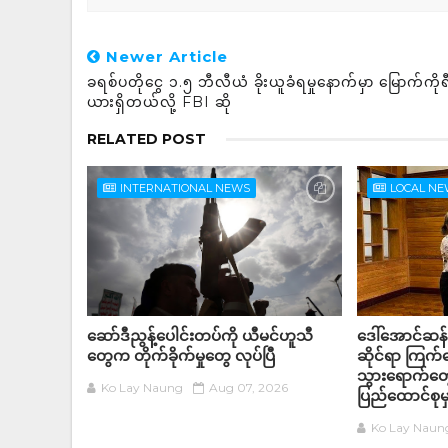
Newer Article
ခရစ်ပတိုငွေ ၁.၅ ဘီလီယံ ခိုးယူခံရမှုနောက်မှာ မြောက်ကိုရ
ယားရှိတယ်လို့ FBI ဆို
RELATED POST
INTERNATIONAL NEWS
LOCAL N
ဆော်ဒီညွန့်ပေါင်းတပ်ကို ယီမင်ဟူသီ
ဒေါ်အောင်ဆန
တွေက တိုက်ခိုက်မှုတွေ လုပ်ပြီ
ဆိုင်ရာ ကြက
သွားရောက်တွေ
Ko Lay Naung
Aug 07, 2026
ပြည်ထောင်စုမှ
Ko Lay Naun