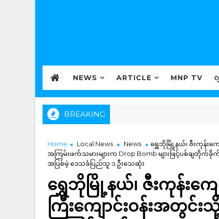
NEWS
ARTICLE
MNP TV
လ
BREAKING
Home
Local News
News
ရွှေဘိုမြို့နယ်၊ ဇီးကုန
အကြမ်းဖက်သမားများက Drop Bomb များဖြင့်ပစ်ချတိုက်ခိုက်ခဲ့မှုကြ
အပြစ်မဲ့ ဒေသခံပြည်သူ ၁ ဦးသေဆုံး
ရွှေဘိုမြို့နယ်၊ ဇီးကုန်
ကြီးကျောင်းဝန်းအတွင်းသ