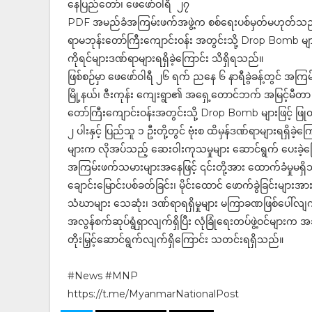
နေပြည်တော်၊ ဖေဖော်ဝါရီ ၂၇
PDF အမည်ခံအကြမ်းဖက်အဖွဲ့က စစ်ရေးပစ်မှတ်မဟုတ်သည့် စစ်ကိ
ရာမဘုန်းတော်ကြီးကျောင်းဝန်း အတွင်းသို့ Drop Bomb များဖြင
ကိုရင်များဒဏ်ရာများရရှိခဲ့ကြောင်း သိရှိရသည်။
ဖြစ်စဉ်မှာ ဖေဖော်ဝါရီ ၂၆ ရက် ညနေ ၆ နာရီခွဲခန့်တွင် အက
မြို့နယ်၊ ဇီးကုန်း ကျေးရွာ၏ အရှေ့တောင်ဘက် အမြင့်မီတာ 
တော်ကြီးကျောင်းဝန်းအတွင်းသို့ Drop Bomb များဖြင့် ဖြုတ်ခ
၂ ပါးနှင့် ပြည်သူ ၁ ဦးတို့တွင် ဗုံးစ ထိမှန်ဒဏ်ရာများရရှိခဲ့
များက လိုအပ်သည့် ဆေးဝါးကုသမှုများ ဆောင်ရွက် ပေးခဲ့က
အကြမ်းဖက်သမားများအနေဖြင့် ၎င်းတို့အား ထောက်ခံမှုမရှိသ
ချောင်းမြောင်းပစ်ခတ်ခြင်း၊ မိုင်းထောင် ဖောက်ခွဲခြင်းများ
သံဃာများ သေဆုံး၊ ဒဏ်ရာရရှိမှုများ မကြာခဏဖြစ်ပေါ်လျက
အလွန်စက်ဆုပ်ရွံရှာလျက်ရှိပြီး လုံခြုံရေးတပ်ဖွဲ့ဝင်များက 
တိုးမြှင့်ဆောင်ရွက်လျက်ရှိကြောင်း သတင်းရရှိသည်။
#News #MNP
https://t.me/MyanmarNationalPost