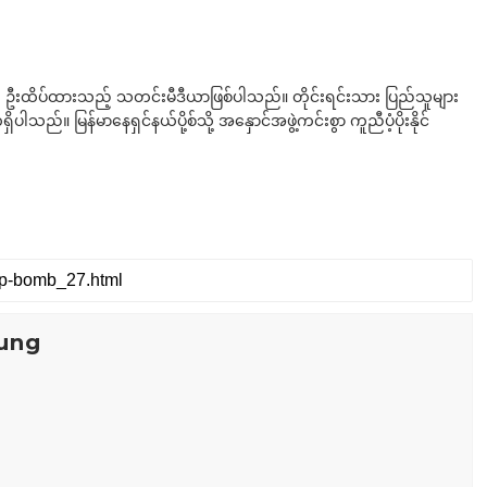
ို ဦးထိပ်ထားသည့် သတင်းမီဒီယာဖြစ်ပါသည်။ တိုင်းရင်းသား ပြည်သူများ
်။ မြန်မာနေရှင်နယ်ပို့စ်သို့ အနှောင်အဖွဲ့ကင်းစွာ ကူညီပံ့ပိုးနိုင်
ung