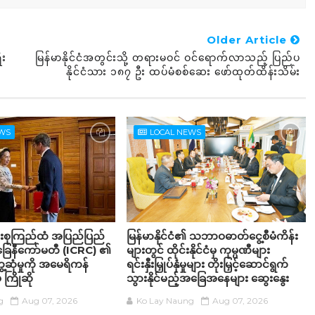
Older Article
ီး
မြန်မာနိုင်ငံအတွင်းသို့ တရားမဝင် ဝင်ရောက်လာသည့် ပြည်ပ
နိုင်ငံသား ၁၈၇ ဦး ထပ်မံစစ်ဆေး ဖော်ထုတ်ထိန်းသိမ်း
EWS
LOCAL NEWS
်းစုကြည်ထံ အပြည်ပြည်
မြန်မာနိုင်ငံ၏ သဘာဝဓာတ်ငွေ့စီမံကိန်း
်ခြေနီကော်မတီ (ICRC) ၏
များတွင် ထိုင်းနိုင်ငံမှ ကုမ္ပဏီများ
့ဆုံမှုကို အမေရိကန်
ရင်းနှီးမြှုပ်နှံမှုများ တိုးမြှင့်ဆောင်ရွက်
 ကြိုဆို
သွားနိုင်မည့်အခြေအနေများ ဆွေးနွေး
g
Aug 07, 2026
Ko Lay Naung
Aug 07, 2026