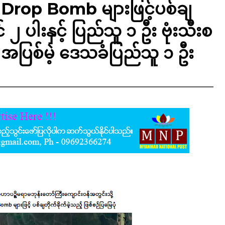
rop Bomb များဖြင့်ပစ်ချ
င် ၂ ပါးနှင့် ပြည်သူ ၁ ဦး ဗုံးသီးစ
ီး အပြစ်မဲ့ ဒေသခံပြည်သူ ၁ ဦး