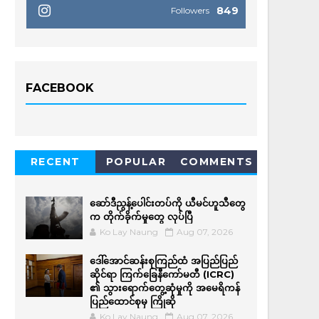
849
Followers
FACEBOOK
RECENT
POPULAR
COMMENTS
ဆော်ဒီညွန့်ပေါင်းတပ်ကို ယီမင်ဟူသီတွေ
က တိုက်ခိုက်မှုတွေ လုပ်ပြီ
Ko Lay Naung
Aug 07, 2026
ဒေါ်အောင်ဆန်းစုကြည်ထံ အပြည်ပြည်
ဆိုင်ရာ ကြက်ခြေနီကော်မတီ (ICRC)
၏ သွားရောက်တွေ့ဆုံမှုကို အမေရိကန်
ပြည်ထောင်စုမှ ကြိုဆို
Ko Lay Naung
Aug 07, 2026