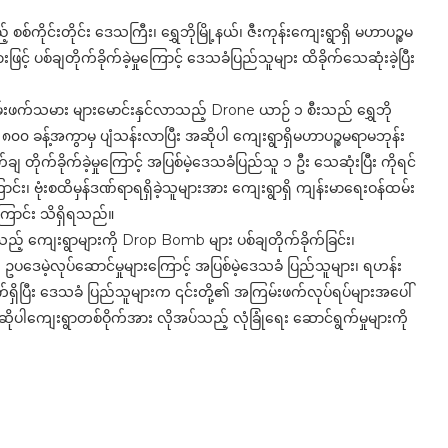
ုင်းတိုင်း ဒေသကြီး၊ ရွှေဘိုမြို့နယ်၊ ဇီးကုန်းကျေးရွာရှိ မဟာပဉ္စမ
့် ပစ်ချတိုက်ခိုက်ခဲ့မှုကြောင့် ဒေသခံပြည်သူများ ထိခိုက်သေဆုံးခဲ့ပြီး
ြမ်းဖက်သမား များမောင်းနှင်လာသည့် Drone ယာဉ် ၁ စီးသည် ရွှေဘို
၈၀၀ ခန့်အကွာမှ ပျံသန်းလာပြီး အဆိုပါ ကျေးရွာရှိမဟာပဉ္စမရာမဘုန်း
ျ တိုက်ခိုက်ခဲ့မှုကြောင့် အပြစ်မဲ့ဒေသခံပြည်သူ ၁ ဦး သေဆုံးပြီး ကိုရင်
ကြောင်း၊ ဗုံးစထိမှန်ဒဏ်ရာရရှိခဲ့သူများအား ကျေးရွာရှိ ကျန်းမာရေးဝန်ထမ်း
ြောင်း သိရှိရသည်။
ည့် ကျေးရွာများကို Drop Bomb များ ပစ်ချတိုက်ခိုက်ခြင်း၊
အား ဥပဒေမဲ့လုပ်ဆောင်မှုများကြောင့် အပြစ်မဲ့ဒေသခံ ပြည်သူများ၊ ရဟန်း
်ရှိပြီး ဒေသခံ ပြည်သူများက ၎င်းတို့၏ အကြမ်းဖက်လုပ်ရပ်များအပေါ်
အဆိုပါကျေးရွာတစ်ဝိုက်အား လိုအပ်သည့် လုံခြုံရေး ဆောင်ရွက်မှုများကို