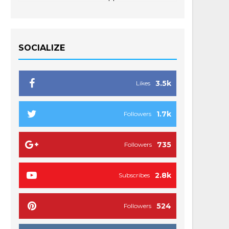
SOCIALIZE
3.5k
Likes
1.7k
Followers
735
Followers
2.8k
Subscribes
524
Followers