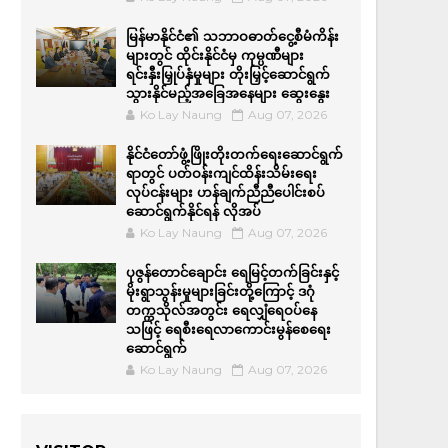
မြန်မာနိုင်ငံ၏ သဘာဝဓာတ်ငွေ့စီမံကိန်း
များတွင် ထိုင်းနိုင်ငံမှ ကုမ္ပဏီများ
ရင်းနှီးမြှုပ်နှံမှုများ တိုးမြှင့်ဆောင်ရွက်
သွားနိုင်မည့်အခြေအနေများ ဆွေးနွေး
Ko Lay Naung
Aug 07, 2026
နိုင်ငံတော်ဖွံ့ဖြိုးတိုးတက်ရေးဆောင်ရွက်
ရာတွင် ပတ်ဝန်းကျင်ထိန်းသိမ်းရေး
လုပ်ငန်းများ ဟန်ချက်ညီညီပေါင်းစပ်
ဆောင်ရွက်နိုင်ရန် လိုအပ်
Ko Lay Naung
Aug 07, 2026
ပုဇွန်တောင်ချောင်း ရေမြင့်တက်ခြင်းနှင့်
မိုးရွာသွန်းမှုများခြင်းတို့ကြောင့် ဒဂုံ
တက္ကသိုလ်အတွင်း ရေလျှံရေဝပ်နေ
သဖြင့် ရေစီးရေလာကောင်းမွန်စေရေး
ဆောင်ရွက်
Ko Lay Naung
Aug 07, 2026