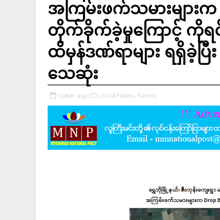
အကြမ်းဖက်သမားများက D
တိုက်ခိုက်ခဲ့မှုကြောင့် ကိုရ
ထိမှန်ဒဏ်ရာများ ရရှိခဲ့ပြ
သေဆုံး
1 year ago
Local News,
News,