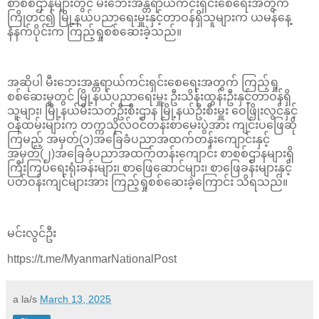
စာစစ်ဌာနများတွင် မီးဘေးအန္တရာယ်ကင်းရှင်းစေရေးအတွက်
ကြိုတင်၍ မြို့နယ်ပညာရေးမှူးနှင့်တာဝန်ရှိသူများက ယမန်နေ့
နံနက်ပိုင်းက ကြည့်ရှုစစ်ဆေးခဲ့သည်။
အဆိုပါ မီးဘေးအန္တရာယ်ကင်းရှင်းစေရေးအတွက် ကြည့်ရှု
စစ်ဆေးမှုတွင် မြို့နယ်ပညာရေးမှူး ဦးသိန်းထွန်းဦးနှင့်တာဝန်ရှိ
သူများ၊ မြို့နယ်မီးသတ်ဦးစီးဌာန မြို့နယ်ဦးစီးမှူး ဝေဖြိုးလွင်နှင့်
ဝန်ထမ်းများက တက္ကသိုလ်ဝင်တန်း‌စာမေးပွဲအား ကျင်းပဖြေဆို
ကြမည့် အမှတ်(၁)အခြေခံပညာအထက်တန်းကျောင်းနှင့်
အမှတ်(၂)အခြေခံပညာအထက်တန်းကျောင်း စာစစ်ဌာနများရှိ
ကြီးကြပ်ရေးရုံးခန်းများ၊ စာဖြေဆောင်များ၊ စာဖြေခန်းများနှင့်
ပတ်ဝန်းကျင်များအား ကြည့်ရှုစစ်ဆေးခဲ့ကြောင်း သိရသည်။
မင်းလွင်ဦး
https://t.me/MyanmarNationalPost
a la/s
March 13, 2025