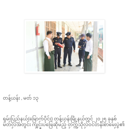
တန့်ယန်း , မတ် ၁၃
ရှမ်းပြည်နယ်(မြောက်ပိုင်း) တန့်ယန်းမြို့နယ်တွင် ၂၀၂၅ ခုနှစ်
မတ်လအတွင်း ကျင်းပဖြေဆိုမည့် တက္ကသိုလ်ဝင်တန်းစာမေးပွဲ၏