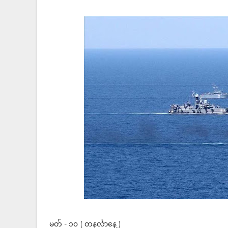
မတ် - ၁၀ ( တနင်္လာနေ့ )