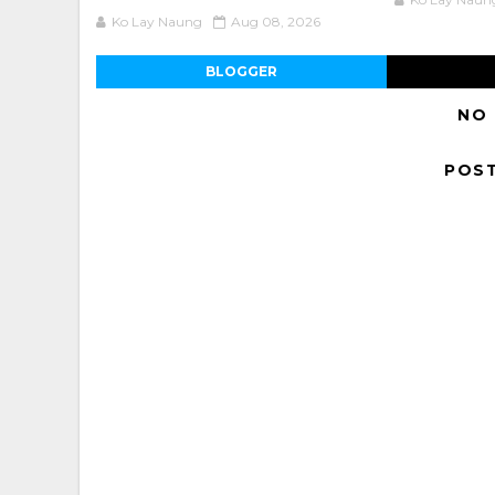
Ko Lay Naung
Aug 08, 2026
BLOGGER
NO
POS