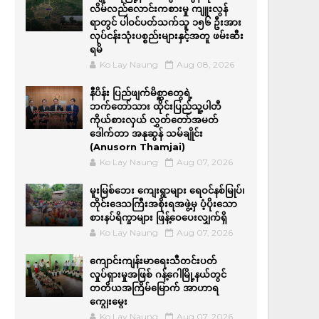
လိမ်လည်လောင်းကစားမှု ကျူးလွန်
ရာတွင် ပါဝင်ပတ်သက်သူ ၁၅၆ ဦးအား
လုပ်ငန်းသုံးပစ္စည်းများနှင့်အတူ ဖမ်းဆီး
ရမိ
Ko Lay Naung
Aug 08, 2026
နီပိန်း ပြည်ဖျက်မိစ္ဆာတွေရဲ့
ဘက်တော်သား ထိုင်းပြည်သူ့ပါတီ
ကိုယ်စားလှယ် လွှတ်တော်အမတ်
ဒေါက်တာ အနုဆွန် သမ်ချိုင်း
(Anusorn Thamjai)
Ko Lay Naung
Aug 07, 2026
မူးမြစ်ဘေး ကျေးရွာများ ရေဝင်နစ်မြုပ်၊
တိုင်းဒေသကြီးအစိုးရအဖွဲ့မှ ပံ့ပိုးသော
စားနပ်ရိက္ခာများ ဖြန့်ဝေပေးလျှက်ရှိ
Ko Lay Naung
Aug 07, 2026
ကျောင်းကျန်းမာရေးသီတင်းပတ်
လှုပ်ရှားမှုအဖြစ် ဂန့်ဂေါမြို့နယ်တွင်
တတိယအကြိမ်မြောက် အာဟာရ
ကျွေးမွေး
Ko Lay Naung
Aug 07, 2026