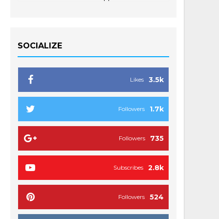
SOCIALIZE
3.5k
Likes
1.7k
Followers
735
Followers
2.8k
Subscribes
524
Followers