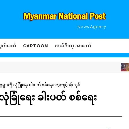
News Agency
ွှတ်တော်
CARTOON
အယ်ဒီတာ့ အာဘော်
L
 ရုရှားတို့ လုံခြုံရေး ခါးပတ် စစ်ရေးလေ့ကျင့်ခန်းလုပ်
့ လုံခြုံရေး ခါးပတ် စစ်ရေး