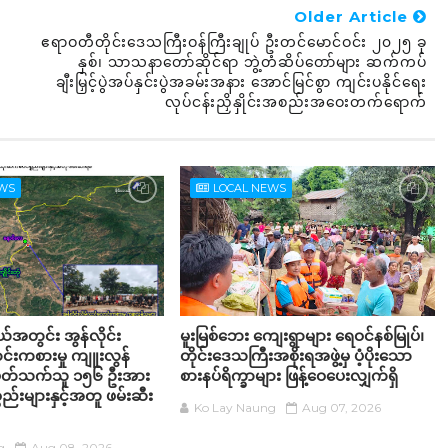
Older Article
ဧရာဝတီတိုင်းဒေသကြီးဝန်ကြီးချုပ် ဦးတင်မောင်ဝင်း ၂၀၂၅ ခု
နှစ်၊ သာသနာတော်ဆိုင်ရာ ဘွဲ့တံဆိပ်ဝောာ်များ ဆက်ကပ်
ချီးမြှင့်ပွဲအပ်နှင်းပွဲအခမ်းအနား အောင်မြင်စွာ ကျင်းပနိုင်ရေး
လုပ်ငန်းညှိနှိုင်းအစည်းအဝေးတက်ရောက်
EWS
LOCAL NEWS
့နယ်အတွင်း အွန်လိုင်း
မူးမြစ်ဘေး ကျေးရွာများ ရေဝင်နစ်မြုပ်၊
်းကစားမှု ကျူးလွန်
တိုင်းဒေသကြီးအစိုးရအဖွဲ့မှ ပံ့ပိုးသော
်ပတ်သက်သူ ၁၅၆ ဦးအား
စားနပ်ရိက္ခာများ ဖြန့်ဝေပေးလျှက်ရှိ
္စည်းများနှင့်အတူ ဖမ်းဆီး
Ko Lay Naung
Aug 07, 2026
g
Aug 08, 2026