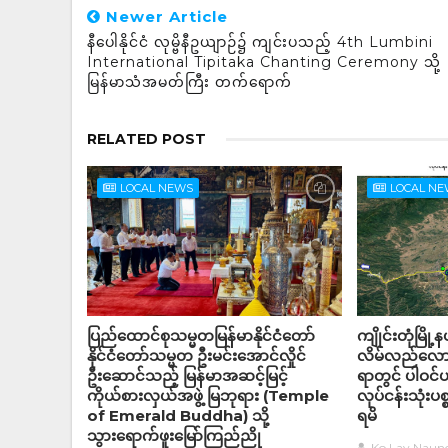
Newer Article
နီပေါနိုင်ငံ လုမ္ဗိနီဥယျာဉ်၌ ကျင်းပသည့် 4th Lumbini
International Tipitaka Chanting Ceremony သို့
မြန်မာသံအမတ်ကြီး တက်ရောက်
RELATED POST
LOCAL NEWS
LOCAL N
ပြည်ထောင်စုသမ္မတမြန်မာနိုင်ငံတော်
ကျိုင်းတုံမြို
နိုင်ငံတော်သမ္မတ ဦးမင်းအောင်လှိုင်
လိမ်လည်လောင
ဦးဆောင်သည့် မြန်မာအဆင့်မြင့်
ရာတွင် ပါဝင
ကိုယ်စားလှယ်အဖွဲ့ မြဘုရား (Temple
လုပ်ငန်းသုံးပစ
of Emerald Buddha) သို့
ရမိ
သွားရောက်ဖူးမြော်ကြည်ညို
Ko Lay Naun