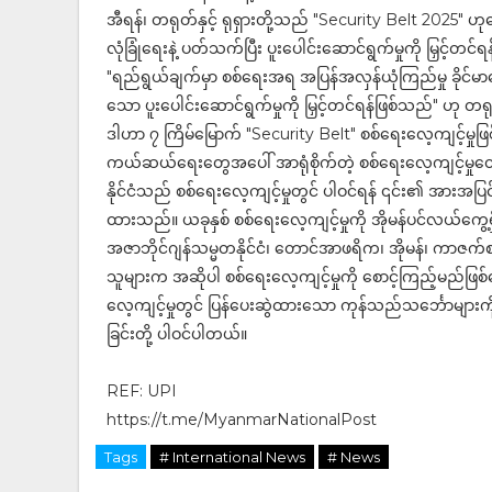
အီရန်၊ တရုတ်နှင့် ရုရှားတို့သည် "Security Belt 2025" ဟုခေ
လုံခြုံရေးနဲ့ ပတ်သက်ပြီး ပူးပေါင်းဆောင်ရွက်မှုကို မြှင့်
"ရည်ရွယ်ချက်မှာ စစ်ရေးအရ အပြန်အလှန်ယုံကြည်မှု ခိုင်မာ
သော ပူးပေါင်းဆောင်ရွက်မှုကို မြှင့်တင်ရန်ဖြစ်သည်" ဟ
ဒါဟာ ၇ ကြိမ်မြောက် "Security Belt" စစ်ရေးလေ့ကျင့်မှုဖြစ်ပြီ
ကယ်ဆယ်ရေးတွေအပေါ် အာရုံစိုက်တဲ့ စစ်ရေးလေ့ကျင့်မှုတ
နိုင်ငံသည် စစ်ရေးလေ့ကျင့်မှုတွင် ပါဝင်ရန် ၎င်း၏ အားအပြင်
ထားသည်။ ယခုနှစ် စစ်ရေးလေ့ကျင့်မှုကို အိုမန်ပင်လယ်ကွေ
အဇာဘိုင်ဂျန်သမ္မတနိုင်ငံ၊ တောင်အာဖရိက၊ အိုမန်၊ ကာဇက်စတ
သူများက အဆိုပါ စစ်ရေးလေ့ကျင့်မှုကို စောင့်ကြည့်မည်ဖြစ်ကြ
လေ့ကျင့်မှုတွင် ပြန်ပေးဆွဲထားသော ကုန်သည်သင်္ဘောများကို
ခြင်းတို့ ပါဝင်ပါတယ်။
REF: UPI
https://t.me/MyanmarNationalPost
Tags
# International News
# News