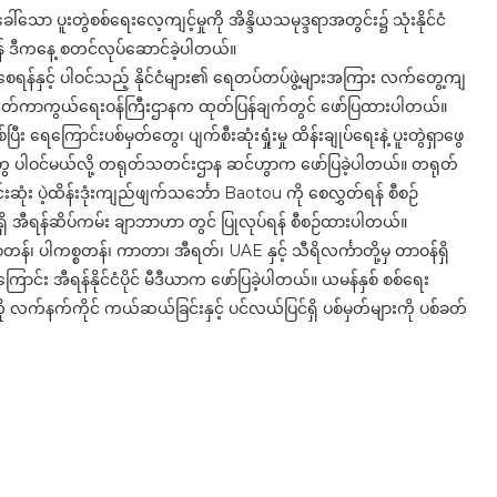
ါ်သော ပူးတွဲစစ်ရေးလေ့ကျင့်မှုကို အိန္ဒိယသမုဒ္ဒရာအတွင်း၌ သုံးနိုင်ငံ
တင်ရန် ဒီကနေ့ စတင်လုပ်ဆောင်ခဲ့ပါတယ်။
စေရန်နှင့် ပါဝင်သည့် နိုင်ငံများ၏ ရေတပ်တပ်ဖွဲ့များအကြား လက်တွေ့ကျ
ု တရုတ်ကာကွယ်ရေးဝန်ကြီးဌာနက ထုတ်ပြန်ချက်တွင် ဖော်ပြထားပါတယ်။
း ရေကြောင်းပစ်မှတ်တွေ၊ ပျက်စီးဆုံးရှုံးမှု ထိန်းချုပ်ရေးနဲ့ ပူးတွဲရှာဖွေ
ွေ ပါဝင်မယ်လို့ တရုတ်သတင်းဌာန ဆင်ဟွာက ဖော်ပြခဲ့ပါတယ်။ တရုတ်
းဆုံး ပဲ့ထိန်းဒုံးကျည်ဖျက်သင်္ဘော Baotou ကို စေလွှတ်ရန် စီစဉ်
့ရှိ အီရန်ဆိပ်ကမ်း ချာဘာဟာ တွင် ပြုလုပ်ရန် စီစဉ်ထားပါတယ်။
န်၊ ပါကစ္စတန်၊ ကာတာ၊ အီရတ်၊ UAE နှင့် သီရိလင်္ကာတို့မှ တာဝန်ရှိ
ောင်း အီရန်နိုင်ငံပိုင် မီဒီယာက ဖော်ပြခဲ့ပါတယ်။ ယမန်နှစ် စစ်ရေး
 လက်နက်ကိုင် ကယ်ဆယ်ခြင်းနှင့် ပင်လယ်ပြင်ရှိ ပစ်မှတ်များကို ပစ်ခတ်