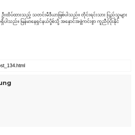
ို ဦးထိပ်ထားသည့် သတင်းမီဒီယာဖြစ်ပါသည်။ တိုင်းရင်းသား ပြည်သူများ
်။ မြန်မာနေရှင်နယ်ပို့စ်သို့ အနှောင်အဖွဲ့ကင်းစွာ ကူညီပံ့ပိုးနိုင်
ung