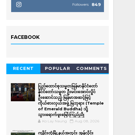
849
Followers
FACEBOOK
RECENT
POPULAR
COMMENTS
ပြည်ထောင်စုသမ္မတမြန်မာနိုင်ငံတော်
နိုင်ငံတော်သမ္မတ ဦးမင်းအောင်လှိုင်
ဦးဆောင်သည့် မြန်မာအဆင့်မြင့်
ကိုယ်စားလှယ်အဖွဲ့ မြဘုရား (Temple
of Emerald Buddha) သို့
သွားရောက်ဖူးမြော်ကြည်ညို
Ko Lay Naung
Aug 08, 2026
ကျိုင်းတုံမြို့နယ်အတွင်း အွန်လိုင်း