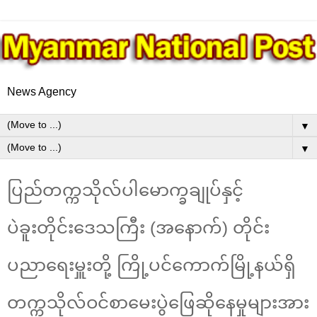
News Agency
▼
▼
ပြည်တက္ကသိုလ်ပါမောက္ခချုပ်နှင့်
ပဲခူးတိုင်းဒေသကြီး (အနောက်) တိုင်း
ပညာရေးမှူးတို့ ကြို့ပင်ကောက်မြို့နယ်ရှိ
တက္ကသိုလ်ဝင်စာမေးပွဲဖြေဆိုနေမှုများအား