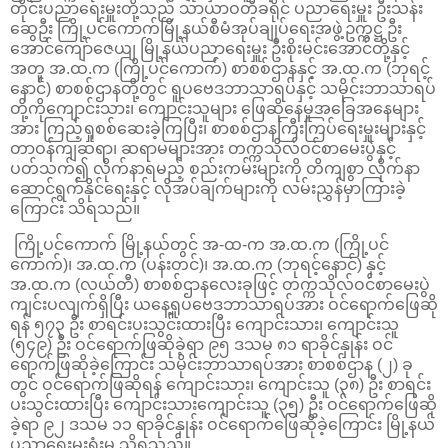
တိုင်းပညာရေးမှူးတို့သည် သာယာဝတီခရိုင် ပညာရေးမှူး ဦးသန်း
ဆွေဦး ကြို့ပင်ကောက်မြို့နယ်စီမံအုပ်ချုပ်ရေးအဖွဲ့ဥက္ကဋ္ဌ ဦး
အောင်ကျော်ဇေယျ မြို့နယ်ပညာရေးမှူး ဦးစိုးမင်းအောင်တို့နှင့်
အတူ အ.ထ.က (ကြို့ပင်ကောက်) စာစစ်ဌာနနှင့် အ.ထ.က (ဘုရင့်
နောင်) စာစစ်ဌာနတို့တွင် ရူပဗေဒဘာသာရပ်နှင့် သမိုင်းဘာသာရပ်
တို့ကိုကျောင်းသား၊ ကျောင်းသူများ ဖြေဆိုနေမှုအခြေအနေများ
အား ကြည့်ရှုစစ်ဆေးခဲ့ကြပြီး၊ စာစစ်ဌာနကြီးကြပ်ရေးမှူးများနှင့်
တာဝန်ကျဆရာ၊ ဆရာမများအား တက္ကသိုလ်ဝင်စာမေးပွဲနှင့်
ပတ်သက်၍ လိုက်နာရမည့် စည်းကမ်းများကို တိကျစွာ လိုက်နာ
ဆောင်ရွက်နိုင်ရေးနှင့် လိုအပ်ချက်များကို လမ်းညွှန်မှာကြားခဲ့
ကြောင်း သိရသည်။
ကြို့ပင်ကောက် မြို့နယ်တွင် အ-ထ-က အ.ထ.က (ကြို့ပင်
ကောက်)၊ အ.ထ.က (ပန်းတင်)၊ အ.ထ.က (ဘုရင့်နောင်) နှင့်
အ.ထ.က (လယ်တီ) စာစစ်ဌာနလေးခုဖြင့် တက္ကသိုလ်ဝင်စာမေးပွဲ
ကျင်းပလျက်ရှိပြီး ယနေ့ရူပဗေဒဘာသာရပ်အား ဝင်ရောက်ဖြေဆို
ရန် ၅၇၃ ဦး စာရင်းပးသွင်းထားပြီး ကျောင်းသား၊ ကျောင်းသူ
(၅၄၉) ဦး ဝင်ရောက်ဖြဆိုခဲ့ရာ ၉၅ ဒသမ ၈၁ ရာခိုင်နှုန်း ဝင်
ရောက်ဖြဆိုခဲ့ကြောင်း သမိုင်းဘာသာရပ်အား စာစစ်ဌာန (၂) ခု
တွင် ဝင်ရောက်ဖြဆိုရန် ကျောင်းသား၊ ကျောင်းသူ (၃၈) ဦး စာရင်း
ပးသွင်းထားပြီး ကျောင်းသားကျောင်းသူ (၃၅) ဦး ဝင်ရောက်ဖြေဆို
ခဲ့ရာ ၉၂ ဒသမ ၁၁ ရာခိုင်နှုန်း ဝင်ရောက်ဖြေဆိုခဲ့ကြောင်း မြို့နယ်
ပညာရေးမှူးရုံးမှ သိရသည်။