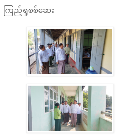
ကြည့်ရှုစစ်ဆေး