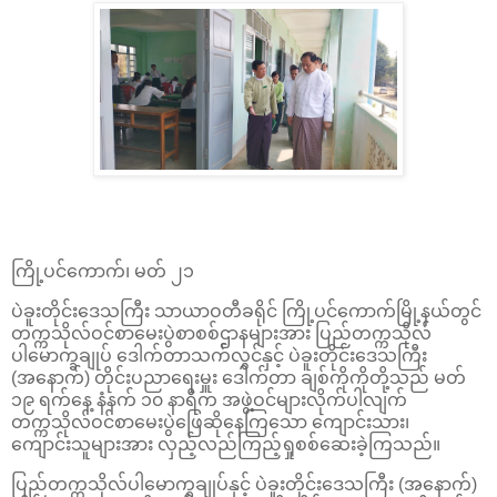
ကြို့ပင်ကောက်၊ မတ် ၂၁
ပဲခူးတိုင်းဒေသကြီး သာယာဝတီခရိုင် ကြို့ပင်ကောက်မြို့နယ်တွင်
တက္ကသိုလ်ဝင်စာမေးပွဲစာစစ်ဌာနများအား ပြည်တက္ကသိုလ်
ပါမောက္ခချုပ် ဒေါက်တာသက်လွင်နှင့် ပဲခူးတိုင်းဒေသကြီး
(အနောက်) တိုင်းပညာရေးမှူး ဒေါက်တာ ချစ်ကိုကိုတို့သည် မတ်
၁၉ ရက်နေ့ နံနက် ၁၀ နာရီက အဖွဲ့ဝင်များလိုက်ပါလျက်
တက္ကသိုလ်ဝင်စာမေးပွဲဖြေဆိုနေကြသော ကျောင်းသား၊
ကျောင်းသူများအား လှည့်လည်ကြည့်ရှုစစ်ဆေးခဲ့ကြသည်။
ပြည်တက္ကသိုလ်ပါမောက္ခချုပ်နှင့် ပဲခူးတိုင်းဒေသကြီး (အနောက်)