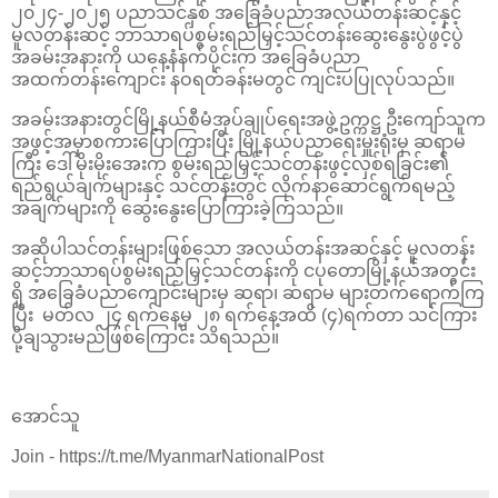
၂၀၂၄-၂၀၂၅ ပညာသင်နှစ် အခြေခံပညာအလယ်တန်းဆင့်နှင့်
မူလတန်းဆင့် ဘာသာရပ်စွမ်းရည်မြှင့်သင်တန်းဆွေးနွေးပွဲဖွင့်ပွဲ
အခမ်းအနားကို ယနေ့နံနက်ပိုင်းက အခြေခံပညာ
အထက်တန်းကျောင်း နဝရတ်ခန်းမတွင် ‌ကျင်းပပြုလုပ်သည်။
အခမ်းအနားတွင်မြို့နယ်စီမံအုပ်ချုပ်‌ရေးအဖွဲ့ဥက္ကဋ္ဌ ဦးကျော်သူက
အဖွင့်အမှာစကားပြောကြားပြီး မြို့နယ်ပညာရေးမှူးရုံးမှ ဆရာမ
ကြီး ဒေါ်မိုးမိုးအေးက စွမ်းရည်မြှင့်သင်တန်းဖွင့်လှစ်ရခြင်း၏
ရည်ရွယ်ချက်များနှင့် သင်တန်းတွင် လိုက်နာဆောင်ရွက်ရမည့်
အချက်များကို ဆွေးနွေးပြောကြားခဲ့ကြသည်။
အဆိုပါသင်တန်းများဖြစ်သော အလယ်တန်းအဆင့်နှင့် မူလတန်း
ဆင့်ဘာသာရပ်စွမ်းရည်မြှင့်သင်တန်းကို ငပုတောမြို့နယ်အတွင်း
ရှိ အခြေခံပညာကျောင်းများမှ ဆရာ၊ ဆရာမ များတက်ရောက်ကြ
ပြီး မတ်လ ၂၄ ရက်နေ့မှ ၂၈ ရက်နေ့အထိ (၄)ရက်တာ သင်ကြား
ပို့ချသွားမည်ဖြစ်ကြောင်း သိရသည်။
အောင်သူ
Join - https://t.me/MyanmarNationalPost