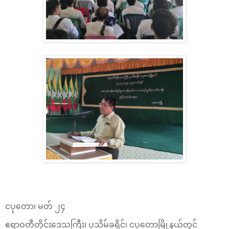
ငပုတော၊ မတ် ၂၄
ဧရာဝတီတိုင်းဒေသကြီး၊ ပုသိမ်ခရိုင်၊ ငပုတောမြို့နယ်တွင်