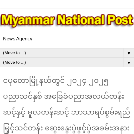
News Agency
▼
▼
ငပုတောမြို့နယ်တွင် ၂၀၂၄-၂၀၂၅
ပညာသင်နှစ် အခြေခံပညာအလယ်တန်း
ဆင့်နှင့် မူလတန်းဆင့် ဘာသာရပ်စွမ်းရည်
မြှင့်သင်တန်း ဆွေးနွေးပွဲဖွင့်ပွဲအခမ်းအနား