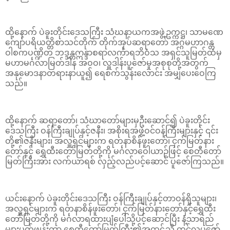
ထို့နောက် ပဲခူးတိုင်းဒေသကြီး သံဃနာယကအဖွဲ့ဥက္ကဋ္ဌ၊ သာမဏေ
ကျော်ပရိယတ္တိစာသင်တိုက် တိုက်အုပ်ဆရာတော် အဂ္ဂမဟာဂန္တ
ဝါစကပဏ္ဍိတ ဘဒ္ဒန္တဣန္ဒာစရာလင်္ကာရဘိဝံသ အရှင်သူမြတ်ထံမှ
မဟာမင်္ဂလာမြတ်ဒါန အဝဝ၊ လှူဒါန်းပူဇော်မှုအစုစုတို့အတွက်
အနုမောဒနာတရားနာယူ၍ ရေစက်သွန်းလောင်း အမျှပေးဝေကြ
သည်။
ထို့နောက် ဆရာတော်၊ သံဃာတော်များမှဦးဆောင်၍ ပဲခူးတိုင်း
ဒေသကြီး ဝန်ကြီးချုပ်နှင့်ဇနီး၊ အစိုးရအဖွဲ့ဝင်ဝန်ကြီးများနှင့် ၎င်း
တို့၏ဇနီးများ၊ အလှူရှင်များက ရတနာစိန်ဖူးတော်၊ ငှက်မြတ်နား
တော်နှင့် ရွှေထီးတော်မြတ်တို့ကို မင်္ဂလာဝေါယာဉ်ဖြင့် စေတီတော်
မြတ်ကြီးအား လက်ယာရစ် လှည့်လည်ပင့်ဆောင် ပူဇော်ကြသည်။
ယင်းနောက် ပဲခူးတိုင်းဒေသကြီး ဝန်ကြီးချုပ်နှင့်တာဝန်ရှိသူများ၊
အလှူရှင်များက ရတနာစိန်ဖူးတော်၊ ငှက်မြတ်နားတော်နှင့်ရွှေထီး
တော်မြတ်တို့ကို မင်္ဂလာရထားပျံပေါ်သို့ပင့်ဆောင်ပြီး နံ့သာရည်
များပက်ဖျန်းကာ စေတီတော်မြတ်ကြီး၏အထွဋ်သို့ တင်လှူပူဇော်