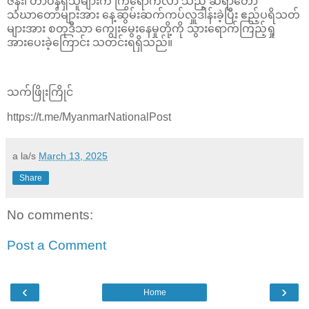
ဇနီး၊ တာဝန်ရှိသူများက ကြွရောက်လာ သည့် ဆရာတော်
သံဃာတော်များအား နေ့ဆွမ်းဆက်ကပ်လှူဒါန်းခဲ့ပြီး ဧည့်ပရိသတ်
များအား စတုဒီသာ ကျွေးမွေးနေမှုတို့ကို သွားရောက်ကြည့်ရှု
အားပေးခဲ့ကြောင်း သတင်းရရှိသည်။
သက်ဖြိုးကြိုင်
https://t.me/MyanmarNationalPost
a la/s
March 13, 2025
Share
No comments:
Post a Comment
‹
›
Home