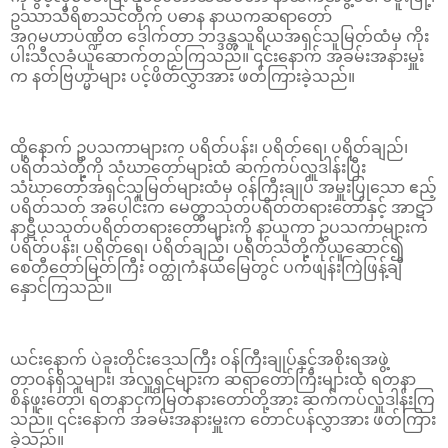
ဥဿာသီရိစာသင်တိုက် ပဓာန နာယကဆရာတော်
အဂ္ဂမဟာပဏ္ဍိတ ဒေါက်တာ ဘဒ္ဒန္တသူရိယအရှင်သူမြတ်ထံမှ ကိုး
ပါးသီလခံယူဆောက်တည်ကြသည်။ ၎င်းနောက် အခမ်းအနားမှူး
က နတ်ဗြဟ္မာများ ပင့်ဖိတ်လွှာအား ဖတ်ကြားခဲ့သည်။
ထို့နောက် ဥပသကာများက ပရိတ်ပန်း၊ ပရိတ်ရေ၊ ပရိတ်ချည်၊
ပရိတ်သဲတို့ကို သံဃာတော်များထံ ဆက်ကပ်လှူဒါန်းပြီး
သံဃာတော်အရှင်သူမြတ်များထံမှ ဝန်ကြီးချုပ် အမှူးပြုသော ဧည့်
ပရိတ်သတ် အပေါင်းက မေတ္တာသုတ်ပရိတ်တရားတော်နှင့် အာဋာ
နာဋိယသုတ်ပရိတ်တရားတော်များကို နာယူကာ ဥပသကာများက
ပရိတ်ပန်း၊ ပရိတ်ရေ၊ ပရိတ်ချည်၊ ပရိတ်သဲတို့ကိုယူဆောင်၍
စေတီတော်မြတ်ကြီး ဝတ္ထုကံနယ်မြေတွင် ပက်ဖျန်းကြဲဖြန့်ချီ
နှောင်ကြသည်။
ယင်းနောက် ပဲခူးတိုင်းဒေသကြီး ဝန်ကြီးချုပ်နှင့်အစိုးရအဖွဲ့
တာဝန်ရှိသူများ၊ အလှူရှင်များက ဆရာတော်ကြီးများထံ ရတနာ
စိန်ဖူးတော်၊ ရတနာငှက်မြတ်နားတော်တို့အား ဆက်ကပ်လှူဒါန်းကြ
သည်။ ၎င်းနောက် အခမ်းအနားမှူးက တောင်ပန်လွှာအား ဖတ်ကြား
ခဲ့သည်။