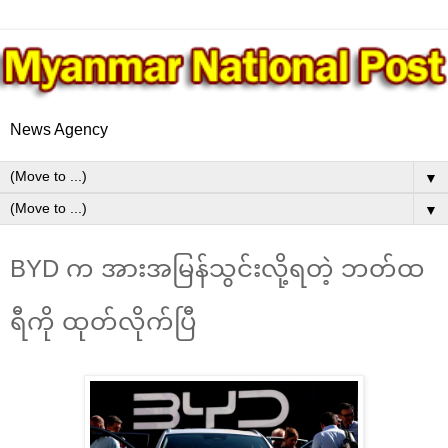
News Agency
▼
▼
BYD က အားအမြန်သွင်းလို့ရတဲ့ ဘတ်ထ
ရီကို ထုတ်လိုက်ပြီ