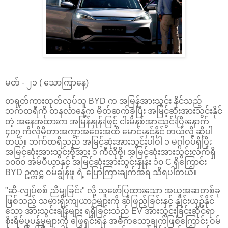
မတ် - ၂၁ ( သောကြာနေ့)
တရုတ်ကားထုတ်လုပ်သူ BYD က အမြန်အားသွင်း နိုင်သည့်
ဘက်ထရီကို တနင်္လာနေ့က မိတ်ဆက်ခဲ့ပြီး အမြင့်ဆုံးအားသွင်းနိုင်
တဲ့ အနေအထားက အမြန်နှုန်းဖြင့် ငါးမိနစ်အားသွင်းပြီးနောက်
၄၀၇ ကီလိုမီတာအကွာအဝေးအထိ မောင်းနှင်နိုင် တယ်လို့ ဆိုပါ
တယ်။ ဘက်ထရီသည် အမြင့်ဆုံးအားသွင်းပါဝါ ၁ မဂ္ဂါဝပ်ရှိပြီး
အမြင့်ဆုံးအားသွင်းဗို့အား ၁ ကီလိုဗို့၊ အမြင့်ဆုံးအားသွင်းလက်ရှိ
၁၀၀၀ အမ်ပီယာနှင့် အမြင့်ဆုံးအားသွင်းနှုန်း ၁၀ C ရှိကြောင်း
BYD ဥက္ကဋ္ဌ ဝမ်ချွန်ဖူ ရဲ့ ပြောကြားချက်အရ သိရပါတယ်။
"ဆီ-လျှပ်စစ် ညီမျှခြင်း" လို့ သူဖော်ပြထားသော အယူအဆတစ်ခု
ဖြစ်သည့် သမားရိုးကျယာဉ်များကို ဆီဖြည့်ခြင်းနှင့် နှိုင်းယှဉ်နိုင်
သော အားသွင်းချိန်များ ရရှိခြင်းသည် EV အားသွင်းခြင်းဆိုင်ရာ
စိုးရိမ်ပူပန်မှုများကို ဖြေရှင်းရန် အဓိကသော့ချက်ဖြစ်ကြောင်း ဝမ်