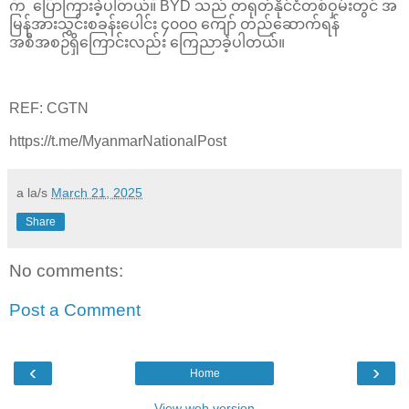
က ပြောကြားခဲ့ပါတယ်။ BYD သည် တရုတ်နိုင်ငံတစ်ဝှမ်းတွင် အ
မြန်အားသွင်းစခန်းပေါင်း ၄၀၀၀ ကျော် တည်ဆောက်ရန်
အစီအစဉ်ရှိကြောင်းလည်း ကြေညာခဲ့ပါတယ်။
REF: CGTN
https://t.me/MyanmarNationalPost
a la/s
March 21, 2025
Share
No comments:
Post a Comment
‹
›
Home
View web version