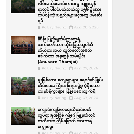
လိမ်လည်လောင်းကစားမှု ကျူးလွန်
ရာတွင် ပါဝင်ပတ်သက်သူ ၁၅၆ ဦးအား
လုပ်ငန်းသုံးပစ္စည်းများနှင့်အတူ ဖမ်းဆီး
ရမိ
Ko Lay Naung
Aug 08, 2026
နီပိန်း ပြည်ဖျက်မိစ္ဆာတွေရဲ့
ဘက်တော်သား ထိုင်းပြည်သူ့ပါတီ
ကိုယ်စားလှယ် လွှတ်တော်အမတ်
ဒေါက်တာ အနုဆွန် သမ်ချိုင်း
(Anusorn Thamjai)
Ko Lay Naung
Aug 07, 2026
မူးမြစ်ဘေး ကျေးရွာများ ရေဝင်နစ်မြုပ်၊
တိုင်းဒေသကြီးအစိုးရအဖွဲ့မှ ပံ့ပိုးသော
စားနပ်ရိက္ခာများ ဖြန့်ဝေပေးလျှက်ရှိ
Ko Lay Naung
Aug 07, 2026
ကျောင်းကျန်းမာရေးသီတင်းပတ်
လှုပ်ရှားမှုအဖြစ် ဂန့်ဂေါမြို့နယ်တွင်
တတိယအကြိမ်မြောက် အာဟာရ
ကျွေးမွေး
Ko Lay Naung
Aug 07, 2026