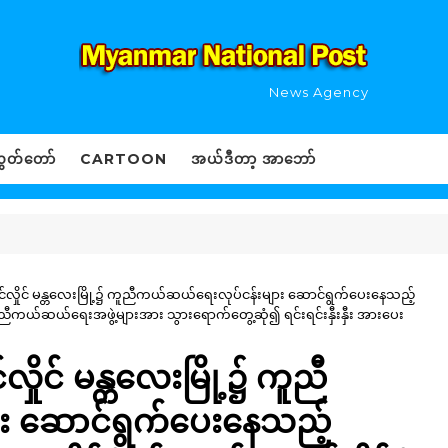
News Agency
ွှတ်တော်
CARTOON
အယ်ဒီတာ့ အာဘော်
အောင်လှိုင် မန္တလေးမြို့၌ ကူညီကယ်ဆယ်ရေးလုပ်ငန်းများ ဆောင်ရွက်ပေးနေသည့်
ံတို့မှ ကူညီကယ်ဆယ်ရေးအဖွဲ့များအား သွားရောက်တွေ့ဆုံ၍ ရင်းရင်းနှီးနှီး အားပေး
်လှိုင် မန္တလေးမြို့၌ ကူညီ
း ဆောင်ရွက်ပေးနေသည့်