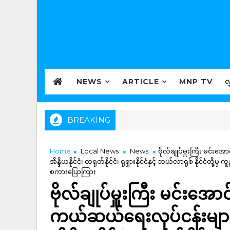
NEWS
ARTICLE
MNP TV
လ
BREAKING
Home
Local News
News
ဗိုလ်ချုပ်မှူးကြီး မင်း
အိန္ဒိယနိုင်ငံ၊ တရုတ်နိုင်ငံ၊ ရုရှားနိုင်ငံနှင့် ဘယ်လာရုစ် နိုင်င
စကားပြောကြား
ဗိုလ်ချုပ်မှူးကြီး မင်းအောင
ကယ်ဆယ်ရေးလုပ်ငန်းမျာ