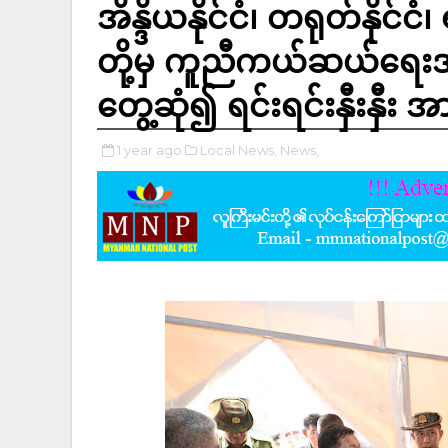
အိန္ဒိယနိုင်ငံ၊ တရုတ်နိုင်ငံ၊ 
တို့မှ ကူညီကယ်ဆယ်ရေးအ
တွေ့ဆုံ၍ ရင်းရင်းနှီးနှီ
1 year ago
Local News,
News,