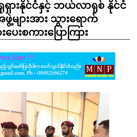
ရုရှားနိုင်ငံနှင့် ဘယ်လာရုစ် နိုင်ငံ
ဖွဲ့များအား သွားရောက်
း အားပေးစကားပြောကြား