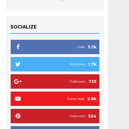
SOCIALIZE
3.5k
Likes
1.7k
Followers
735
Followers
2.8k
Subscribes
524
Followers