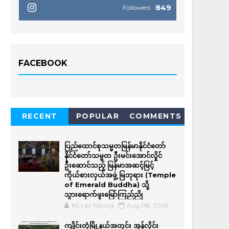
849
Followers
FACEBOOK
RECENT
POPULAR
COMMENTS
ပြည်ထောင်စုသမ္မတမြန်မာနိုင်ငံတော်
နိုင်ငံတော်သမ္မတ ဦးမင်းအောင်လှိုင်
ဦးဆောင်သည့် မြန်မာအဆင့်မြင့်
ကိုယ်စားလှယ်အဖွဲ့ မြဘုရား (Temple
of Emerald Buddha) သို့
သွားရောက်ဖူးမြော်ကြည်ညို
Ko Lay Naung
Aug 08, 2026
ကျိုင်းတုံမြို့နယ်အတွင်း အွန်လိုင်း