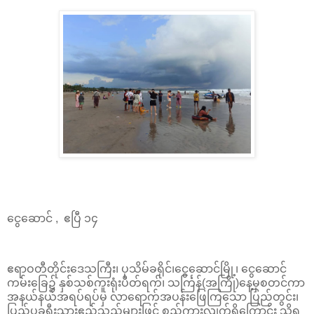
ငွေဆောင် , ဧပြီ ၁၄
ဧရာဝတီတိုင်းဒေသကြီး၊ ပုသိမ်ခရိုင်၊ငွေဆောင်မြို့၊ ငွေဆောင်
ကမ်းခြေ၌ နှစ်သစ်ကူးရုံးပိတ်ရက်၊ သင်္ကြန်(အကြို)နေ့မှစတင်ကာ
အနယ်နယ်အရပ်ရပ်မှ လာရောက်အပန်းဖြေကြသော ပြည်တွင်း၊
ပြည်ပခရီးသွားဧည့်သည်များဖြင့် စည်ကားလျက်ရှိကြောင်း သိရ