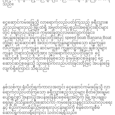
သည်။
ငွေဆောင်ကမ်းခြေသို့ လာရောက်လည်ပတ်ကြသည့် ခရီးသွားဧ
ည့်သည်များသည် မြို့ထဲရှိ အမှတ်တရပစ္စည်းအရောင်းဆိုင်များ
တွင် စျေးဝယ်ယူ​ခြင်း၊ ကမ်းခြေတွင်လမ်းလျှောက်ခြင်း၊
အပန်းဖြေခြင်း၊ ရေကူးခြင်းတို့အပြင် speed boat၊ Banana Boat
တို့​ဖြင့် ငွေဆောင်၏ အထင်ကရကျွန်းများဖြစ်သော မြွေကျွန်း၊
လိပ်ကျွန်း၊ ငှက်ကျွန်း၊ ဆင်မကျွန်း၊ ကျွန်းလျားရှည်၊ ချစ်သူများ
ကျွန်း၊ ဘုရားသုံးဆူတို့အား သွားရောက်လည်ပတ်ခြင်း၊ ငွေ
ဆောင်၏ အထင်ကရတစ်ခုဖြစ်သော မိုးမခဆင်စခန်းနှင့် ငွေ
ဆောင်ဆင်စခန်းသို့ သွားရောက်လည်ပတ်ခြင်းတို့ဖြင့် အပန်းဖြေ
လျက်ရှိကြောင်း သိရသည်။
နှစ်သစ်ကူး ရုံးပိတ်ရက်ကာလအတွင်း ငွေဆောင်ကမ်းခြေသို့ လာ
ရောက်လည်ပတ်ကြသော ခရီးသွားဧည့်သည်များ စိတ်အေးချမ်း
ပျော်ရွှင်စွာ အနားယူအပန်းဖြေနိုင်စေရေးအတွက် မြို့အုပ်ချူပ်
ရေးမှူး ဦးသိန်းဇော်ဦးဆောင်ကာ ကမ်းခြေသန့်ရှင်းသာယာလှပရေး
နှင့် စည်းကမ်းထိန်းသိမ်းရေးလုပ်ငန်းများကို စနစ်တကျစီမံ
ဆောင်ရွက်ထားရှိကြောင်း သတင်းရရှိသည်။