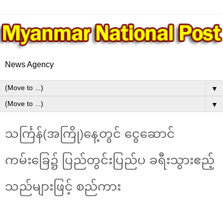
News Agency
▼
▼
သင်္ကြန်(အကြို)နေ့တွင် ငွေဆောင်
ကမ်းခြေ၌ ပြည်တွင်းပြည်ပ ခရီးသွားဧည့်
သည်များဖြင့် စည်ကား