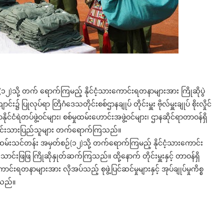
(၁၂)သို့ တက် ရောက်ကြမည့် နိုင်ငံ့သားကောင်းရတနာများအား ကြိုဆိုပွဲ
်း၌ ပြုလုပ်ရာ တြိဂံဒေသတိုင်းစစ်ဌာနချုပ် တိုင်းမှူး ဗိုလ်မှူးချုပ် စိုးလှိုင်
နိုင်ငံရဲတပ်ဖွဲ့ဝင်များ၊ စစ်မှုထမ်းဟောင်းအဖွဲ့ဝင်များ၊ ဌာနဆိုင်ရာတာဝန်ရှိ
ိုင်းရင်းသားပြည်သူများ တက်ရောက်ကြသည်။
ှုထမ်းသင်တန်း အမှတ်စဉ်(၁၂)သို့ တက်ရောက်ကြမည့် နိုင်ငံ့သားကောင်း
းဖြဖြ ကြိုဆိုနှုတ်ဆက်ကြသည်။ ထို့နောက် တိုင်းမှူးနှင့် တာဝန်ရှိ
းရတနာများအား လိုအပ်သည့် စုဖွဲ့ပြင်ဆင်မှုများနှင့် အုပ်ချုပ်မှုကိစ္စ
ိသည်။