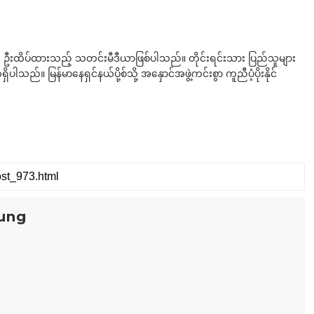
ို ဦးထိပ်ထားသည့် သတင်းမီဒီယာဖြစ်ပါသည်။ တိုင်းရင်းသား ပြည်သူများ
်။ မြန်မာနေရှင်နယ်ပို့စ်သို့ အနှောင်အဖွဲ့ကင်းစွာ ကူညီပံ့ပိုးနိုင်
ung