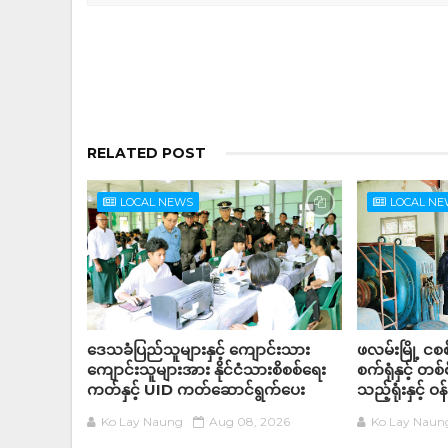
RELATED POST
LOCAL NEWS
LOCAL N
ဒေသခံပြည်သူများနှင့် ကျောင်းသား
ဖလမ်းမြို့ င
ကျောင်းသူများအား နိုင်ငံသားစိစစ်ရေး
စက်ရုံနှင့် တစ်
ကတ်နှင့် UID ကတ်ဆောင်ရွက်ပေး
သည့်ရုံးနှင့် 
Ko Lay Naung
Aug 08, 2026
Ko Lay Naun