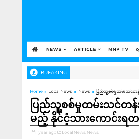
NEWS
ARTICLE
MNP TV
လ
BREAKING
Home
Local News
News
ပြည်သူ့စစ်မှုထမ်းသင်တန
ပြည်သူ့စစ်မှုထမ်းသင်တန
မည့် နိုင်ငံ့သားကောင်းရတ
1 year ago
Local News,
News,