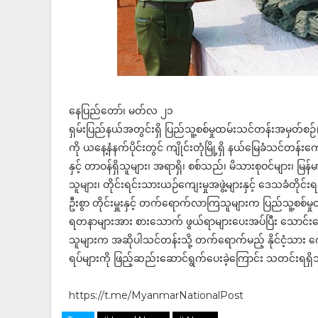
နေပြည်တော်၊ မတ်လ ၂၁
ရှမ်းပြည်နယ်အတွင်းရှိ ပြည်သူ့စစ်မှုထမ်းသင်တန်းအမှတ်စဉ်
ကို ယနေ့နံနက်ပိုင်းတွင် ကျိုင်းတုံမြို့ရှိ နယ်မြေခံသင်တန်းကျောင
နှင့် တာဝန်ရှိသူများ၊ အရာရှိ၊ စစ်သည်၊ မိသားစုဝင်များ၊ မြန်မာ
သူများ၊ တိုင်းရင်းသားယဉ်ကျေးမှုအဖွဲ့များနှင့် ဒေသခံတ
ဦးစွာ တိုင်းမှူးနှင့် တက်ရောက်လာကြသူများက ပြည်သူ့စစ်မ
ရတနာများအား စားသောက် ဖွယ်ရာများပေးအပ်ပြီး သောင်းသောင်
သူများက အဆိုပါသင်တန်းသို့ တက်ရောက်မည့် နိုင်ငံ့သား ကောင်
ရပ်များကို ဖြည့်ဆည်းဆောင်ရွက်ပေးခဲ့ကြောင်း သတင်းရရှ
https://t.me/MyanmarNationalPost