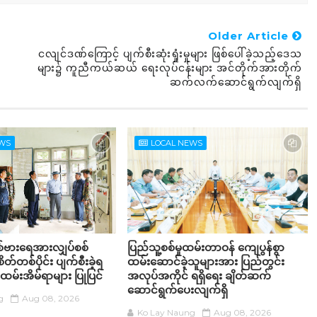
Older Article
ငလျင်ဒဏ်ကြောင့် ပျက်စီးဆုံးရှုံးမှုများ ဖြစ်ပေါ်ခဲ့သည့်ဒေသ
များ၌ ကူညီကယ်ဆယ် ရေးလုပ်ငန်းများ အင်တိုက်အားတိုက်
ဆက်လက်ဆောင်ရွက်လျက်ရှိ
EWS
LOCAL NEWS
စစ်ဗားရေအားလျှပ်စစ်
ပြည်သူ့စစ်မှုထမ်းတာဝန် ကျေပွန်စွာ
စိတ်တစ်ပိုင်း ပျက်စီးခဲ့ရ
ထမ်းဆောင်ခဲ့သူများအား ပြည်တွင်း
ဝန်ထမ်းအိမ်ရာများ ပြုပြင်
အလုပ်အကိုင် ရရှိရေး ချိတ်ဆက်
ဆောင်ရွက်ပေးလျက်ရှိ
g
Aug 08, 2026
Ko Lay Naung
Aug 08, 2026