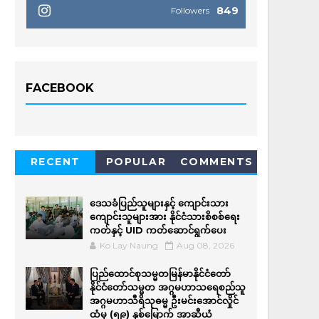
849
Followers
FACEBOOK
RECENT
POPULAR
COMMENTS
ဒေသခံပြည်သူများနှင့် ကျောင်းသား
ကျောင်းသူများအား နိုင်ငံသားစိစစ်ရေး
ကတ်နှင့် UID ကတ်ဆောင်ရွက်ပေး
Ko Lay Naung
Aug 08, 2026
ပြည်ထောင်စုသမ္မတမြန်မာနိုင်ငံတော်
နိုင်ငံတော်သမ္မတ အဂ္ဂမဟာသရေစည်သူ
အဂ္ဂမဟာသီရိသုဓမ္မ ဦးမင်းအောင်လှိုင်
ထံမှ (၅၉) နှစ်မြောက် အာဆီယံ