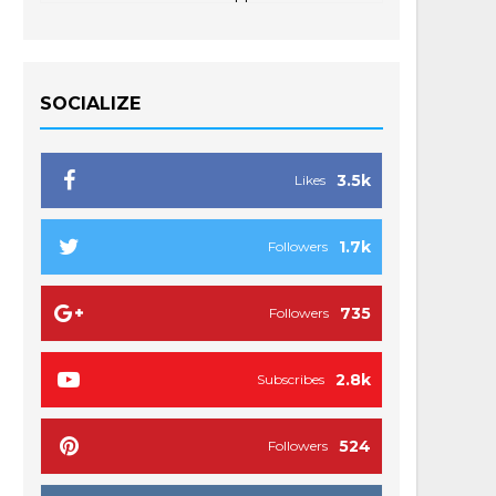
SOCIALIZE
3.5k
Likes
1.7k
Followers
735
Followers
2.8k
Subscribes
524
Followers