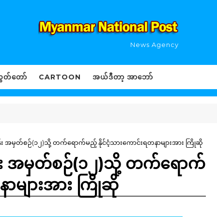
News Agency
ွှတ်တော်
CARTOON
အယ်ဒီတာ့ အာဘော်
်း အမှတ်စဉ်(၁၂)သို့ တက်ရောက်မည့် နိုင်ငံ့သားကောင်းရတနာများအား ကြိုဆို
်း အမှတ်စဉ်(၁၂)သို့ တက်ရောက်
နာများအား ကြိုဆို