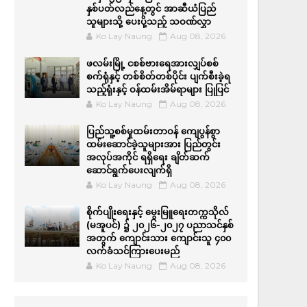
နှစ်ပတ်လည်နေ့တွင် အာဆီယံပြည်
သူများသို့ ပေးပို့သည့် သဝဏ်လွှာ
Ko Lay Naung
Aug 08, 2026
ဖလမ်းမြို့ ငစစ်ဗားရေအားလျှပ်စစ်
စက်ရုံနှင့် တစ်စိတ်တစ်ပိုင်း ပျက်စီးခဲ့ရ
သည့်ရုံးနှင့် ဝန်ထမ်းအိမ်ရာများ ပြုပြင်
Ko Lay Naung
Aug 08, 2026
ပြည်သူ့စစ်မှုထမ်းတာဝန် ကျေပွန်စွာ
ထမ်းဆောင်ခဲ့သူများအား ပြည်တွင်း
အလုပ်အကိုင် ရရှိရေး ချိတ်ဆက်
ဆောင်ရွက်ပေးလျက်ရှိ
Ko Lay Naung
Aug 08, 2026
စိုက်ပျိုးရေးနှင့် မွေးမြူရေးတက္ကသိုလ်
(မအူပင်) ၌ ၂၀၂၆-၂၀၂၇ ပညာသင်နှစ်
အတွက် ကျောင်းသား ကျောင်းသူ ၄၀၀
လက်ခံသင်ကြားပေးမည်
Ko Lay Naung
Aug 08, 2026