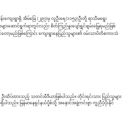
်းကျေးရွာရှိ အိမ်ခြေ (၂၉၇)မှ လူဦးရေ(၁၁၅၃)ဦးတို့ ရာသီမရွေး
ျားဆောင်ရွက်ရာတွင်လည်း စိတ်ကြည်နူးပျော်ရွှင်ချမ်းမြေ့ရမည်ဖြစ်
ိုင်တော့မည်ဖြစ်ကြောင်း ကျေးရွာနေပြည်သူများ၏ ဝမ်းသာပိတိစကားသံ
ို ဦးထိပ်ထားသည့် သတင်းမီဒီယာဖြစ်ပါသည်။ တိုင်းရင်းသား ပြည်သူများ
်။ မြန်မာနေရှင်နယ်ပို့စ်သို့ အနှောင်အဖွဲ့ကင်းစွာ ကူညီပံ့ပိုးနိုင်