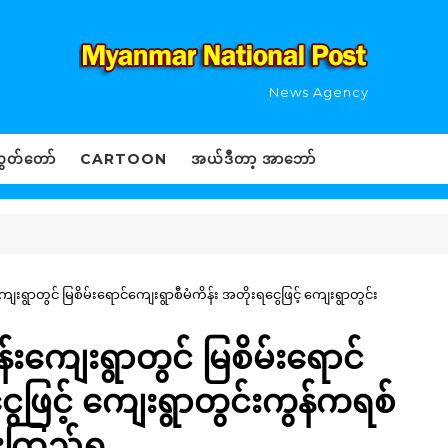
News Agency
ွှတ်တော်
CARTOON
အယ်ဒီတာ့ အာဘော်
ျေးရွာတွင် မြစိမ်းရောင်ကျေးရွာစီမံကိန်း အတိုးရငွေဖြင့် ကျေးရွာတွင်း
်းကျေးရွာတွင် မြစိမ်းရောင်
ွေဖြင့် ကျေးရွာတွင်းကွန်ကရစ်
းကြည့်ရှု့