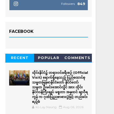
849
Followers
FACEBOOK
RECENT
POPULAR
COMMENTS
ထိုင်းနိုင်ငံ၌ တရားဝင်ခရီးစဉ် (Official
Visit) ရောက်ရှိနေသည့် ပြည်ထောင်စု
သမ္မတမြန်မာနိုင်ငံတော် နိုင်ငံတော်
သမ္မတ ဦးမင်းအောင်လှိုင် အား ထိုင်း
နိုင်ငံဝန်ကြီးချုပ် မစ္စတာ အနုထင် ချာဝီရ
ကွန် က ဂုဏ်ပြုညစာစားပွဲဖြင့် တည်ခင်း
ဧည့်ခံ
Ko Lay Naung
Aug 06, 2026