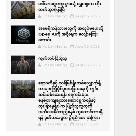
ဒေါ်လာဈေးကျသွားလို့ ရွှေဈေးက ထိုး
တက်သွားပြန်ပြီ
Ko Lay Naung
Aug 06, 2026
အမေရိကန်သားတွေကို အလုပ်မပေးလို့
Open AIကို အစိုးရက လျော်ကြေး
တောင်း
Ko Lay Naung
Aug 06, 2026
ကွက်လပ်ဖြည့်သူ
Ko Lay Naung
Aug 06, 2026
ဧရာဝတီနှင့် ငဝန်မြစ်ရိုးတစ်လျှောက်ရှိ
တာများကြံ့ခိုင်မှုအခြေအနေကို ကွင်း
ဆင်းစစ်ဆေးရန်၊ ရေကင်းများ
စနစ်တကျချထားဆောင်ရွက်ရန်နှင့်
ထူးခြားမှုရှိပါက ပြည်သူလူထုကို
အသိပေးနိုင်သည့်စနစ် ထူထောင်ထားရှိ
ရန် ဒုတိယသမ္မတ ဦးညိုစော မှာကြား
Ko Lay Naung
Aug 05, 2026