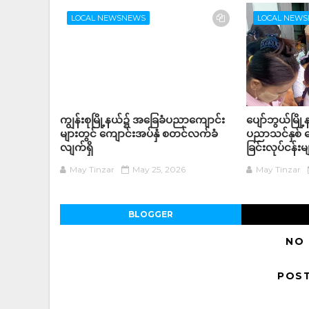
LOCAL NEWSNEWS
LOCAL NEW
ကျွန်းစုမြို့နယ်၌ အခြေခံပညာကျောင်း
ပျော်ဘွယ်မြိ
များတွင် ကျောင်းအပ်နှံ စတင်လက်ခံ
ပညာသင်နှစ် က
လျက်ရှိ
ခြင်းလုပ်ငန်
May Tinzar
May 25, 2026
May Tinzar
BLOGGER
NO
POS