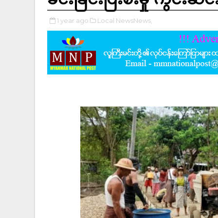
1 year ago
Local NewsNews,