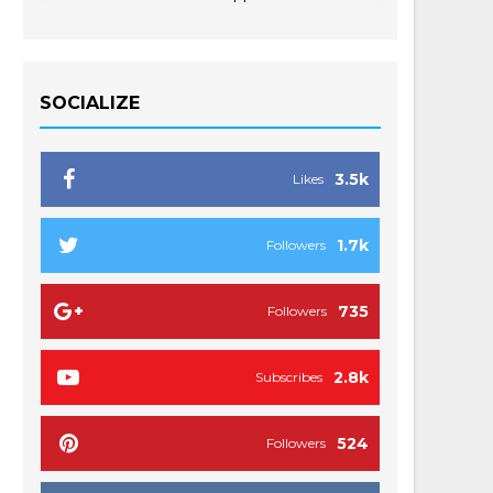
SOCIALIZE
3.5k
Likes
1.7k
Followers
735
Followers
2.8k
Subscribes
524
Followers