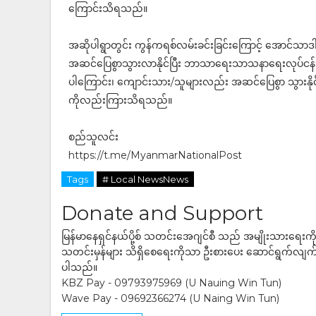
ကြောင်းသိရသည်။
အဆိုပါရွာတွင်း ကွန်ကရစ်လမ်းခင်းခြင်းကြောင့် အောင်သာဒါန
အဆင်‌ပြေစွာသွားလာနိုင်ပြီး ဘာသာ‌ရေးသာသနာရေးလုပ်ငန်းမ
ပါ‌ကြောင်း၊ ကျောင်းသား/သူများလည်း အဆင်ပြေစွာ သွားန
ကိုလည်းကြားသိရသည်။
စည်သူလင်း
https://t.me/MyanmarNationalPost
Tags
# Local NewsNews
Donate and Support
မြန်မာနေရှင်နယ်ပို့စ် သတင်းအေဂျင်စီ သည် အမျိုးသားရေးက
သတင်းမှန်များ သိရှိစေရေးကိုသာ ဦးစားပေး ဆောင်ရွက်လျက်ရှိပါသည
ပါသည်။
KBZ Pay - 09793975969 (U Nauing Win Tun)
Wave Pay - 09692366274 (U Naing Win Tun)