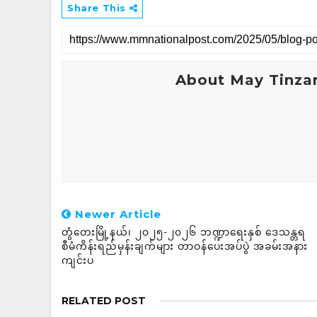
Share This
About May Tinza
Newer Article
တွံတေးမြို့နယ်၊ ၂၀၂၅-၂၀၂၆ ဘဏ္ဍာရေးနှစ် ဒေသန္တရ
စီမံကိန်းရည်မှန်းချက်များ တာဝန်ပေးအပ်ပွဲ အခမ်းအနား
ကျင်းပ
RELATED POST