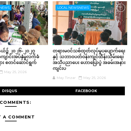
SNEWS
LOCAL NEWSNEWS
ု့နယ်၌ ၂၀၂၆-၂၀၂၇
တရားမဝင်သစ်ထုတ်လုပ်မှုပပျောက်ရေး
ျောင်းအပ်နှံမှုလက်ခံ
နှင့် သဘာဝပတ်ဝန်းကျင်ထိန်းသိမ်းရေး
းများ စတင်ဆောင်ရွက်
အသိပညာပေး ဟောပြောပွဲ အခမ်းအနား
ကျင်းပ
May 25, 2026
May Tinzar
May 25, 2026
DISQUS
FACEBOOK
 COMMENTS:
T A COMMENT