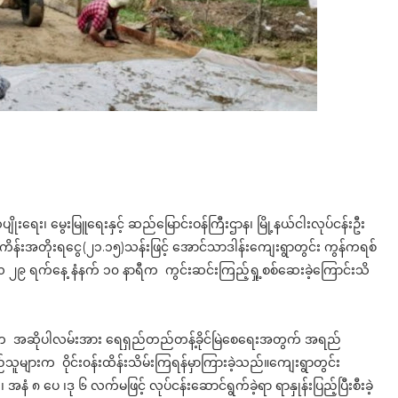
်ပျိုးရေး၊ မွေးမြူရေးနှင့် ဆည်မြောင်းဝန်ကြီးဌာန၊ မြို့နယ်ငါးလုပ်ငန်းဦး
စီမံကိန်းအတိုးရငွေ(၂၁.၁၅)သန်းဖြင့် အောင်သာဒါန်းကျေးရွာတွင်း ကွန်ကရစ်
 ၂၉ ရက်နေ့ နံနက် ၁၀ နာရီက ကွင်းဆင်းကြည့်ရှု့စစ်ဆေးခဲ့ကြောင်းသိ
ော်မျိုးက အဆိုပါလမ်းအား ရေရှည်တည်တန့်ခိုင်မြဲစေရေးအတွက် အရည်
်သူများက ဝိုင်း၀န်းထိန်းသိမ်းကြရန်မှာကြားခဲ့သည်။ကျေးရွာတွင်း
 ၈ ပေ ၊ဒု ၆ လက်မဖြင့် လုပ်ငန်းဆောင်ရွက်ခဲ့ရာ ရာနှုန်းပြည့်ပြီးစီးခဲ့