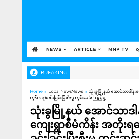
NEWS
ARTICLE
MNP TV
လ
BREAKING
Home
Local NewsNews
သုံးခွမြို့နယ် အောင်သာဒါန်းက
ကွန်ကရစ်ခင်းခြင်းပြီးစီးမှု ကွင်းဆင်းကြည့်ရှု့
သုံးခွမြို့နယ် အောင်သာဒါန
ကျေးရွာစီမံကိန်း အတိုးရင
ခင်းခြင်းပြီးစီးမှု ကွင်းဆင်