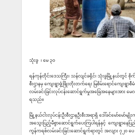
သုံးခွ ၊ မေ ၃၀
ရန်ကုန်တိုင်းဒေသကြီး၊ သန်လျင်ခရိုင်၊ သုံးခွမြို့နယ်တွင် စိုက
စီးဌာနမှ ကျေးရွာဖွံ့ဖြိုးတိုးတက်ရေး မြစိမ်းရောင်ကျေးရွာ
လမ်းခင်းခြင်းလုပ်ငန်းဆောင်ရွက်မှုအခြေအနေများအား မေလ
ရသည်။
မြို့နယ်ငါးလုပ်ငန်းဦးစီးဌာနဦးစီးအရာရှိ ဒေါ်ခင်မော်မ
အ‌သွေးပြည့်မီစွာဆောင်ရွက်‌ပေးကြပါရန်နှင့် ကျေးရွာနေပြည
ကွန်ကရစ်လမ်းခင်းခြင်းဆောင်ရွက်ရာတွင် အလျား ၇၂၀ ပေ ၊ အနံ