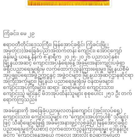
ကြံခင်း၊ မေ ၂၉
ဧရာဝတီတိုင်း‌ဒေသကြီး၊ မြန်အောင်ခရိုင်၊ ကြံခင်းမြို့၊
အမှတ်(၁)အခြေခံပညာအထက်တန်း ကျောင်း၊ အောင်ကျော်
ခန်းမ၌ ယနေ့ နံနက် ၈ နာရီက ၂၀၂၅-၂၀၂၆ ပညာသင်နှစ်၊
မြို့နယ်အဆင့် ကျောင်းအပ်နှံရေးနေ့ အခမ်းအနားကျင်းပခဲ့ရာ
ခရိုင်ပညာရေးမှူးရုံးမှ လက်ထောက်ညွှန်ကြားရေးမှူး၊ မြို့နယ်စီမံ
အုပ်ချုပ်ရေးအဖွဲ့ဥက္ကဋ္ဌနှင့် အဖွဲ့ဝင်များ၊ မြို့နယ်အဆင့်ဌာနဆိုင်ရာ
အကြီးအကဲများ၊ မြို့နယ် ပညာရေးမှူးရုံးမှ ဝန်ထမ်းများ၊
ကျောင်းအုပ်ကြီးများ၊ ဆရာ၊ ဆရာမများ၊ ကျောင်းသား၊
ကျောင်းသူ များနှင့် မိဘအုပ်ထိန်းသူများ စုစုပေါင်း ၂၅၁ ဦး တက်
ရောက်ကြသည်။
အခမ်းနားကို အခြေခံပညာမူလတန်းကျောင်း (အင်းလပ်ရှေ့)
ကျောင်းသား၊ ကျောင်းသူများ က “ကျောင်းအပ်ကြပါစို့” သီချင်း
ဖြင့် သီဆိုဖျော်ဖြေ၍ အခမ်းအနားဖွင့်လှစ်ခဲ့ပြီး မြန်အောင်ခရိုင်
ပညာရေးမှူး(ကိုယ်စား) လက်ထောက်ညွှန်ကြားရေးမှူး ‌ဒေါ်နန်းဦး
ခင်က “ကျောင်းနေအရွယ် ကလေး အားလုံး စဥ်ဆက်မပြတ်