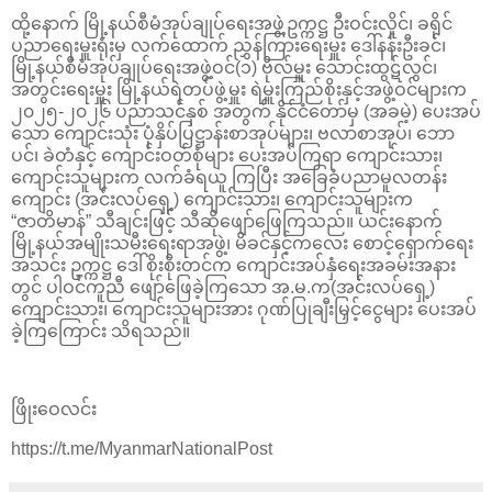
ထို့နောက် မြို့နယ်စီမံအုပ်ချုပ်ရေးအဖွဲ့ဥက္ကဋ္ဌ ဦးဝင်းလှိုင်၊ ခရိုင်
ပညာရေးမှူးရုံးမှ လက်ထောက် ညွှန်ကြားရေးမှူး ‌ဒေါ်နန်းဦးခင်၊
မြို့နယ်စီမံအုပ်ချုပ်ရေးအဖွဲ့ဝင်(၁) ဗိုလ်မှူး သောင်းထွဋ်လွင်၊
အတွင်း‌ရေးမှူး မြို့နယ်ရဲတပ်ဖွဲ့မှူး ရဲမှူးကြည်စိုးနှင့်အဖွဲ့ဝင်များက
၂၀၂၅-၂၀၂၆ ပညာသင်နှစ် အတွက် နိုင်ငံတော်မှ (အခမဲ့) ပေးအပ်
သော ကျောင်းသုံး ပုံနှိပ်ပြဋ္ဌာန်းစာအုပ်များ၊ ဗလာစာအုပ်၊ ဘော
ပင်၊ ခဲတံနှင့် ကျောင်းဝတ်စုံများ‌ ပေးအပ်ကြရာ ကျောင်းသား၊
ကျောင်းသူများက လက်ခံရယူ ကြပြီး အခြေခံပညာမူလတန်း
ကျောင်း (အင်းလပ်ရှေ့) ကျောင်းသား၊ ကျောင်းသူများက
“ဇာတိမာန်” သီချင်းဖြင့် သီဆိုဖျော်ဖြေကြသည်။ ယင်းနောက်
မြို့နယ်အမျိုးသမီးရေးရာအဖွဲ့၊ မိခင်နှင့်ကလေး စောင့်ရှောက်ရေး
အသင်း ဥက္ကဋ္ဌ ‌ဒေါ်စိုးစိုးတင်က ကျောင်းအပ်နှံရေးအခမ်းအနား
တွင် ပါဝင်ကူညီ ဖျော်ဖြေခဲ့ကြသော အ.မ.က(အင်းလပ်ရှေ့)
ကျောင်းသား၊ ကျောင်းသူများအား ဂုဏ်ပြုချီးမြှင့်ငွေများ ပေးအပ်
ခဲ့ကြကြောင်း သိရသည်။
ဖြိုးဝေလင်း
https://t.me/MyanmarNationalPost