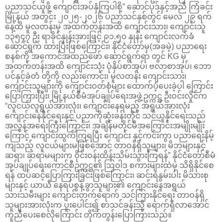
ပညာသင်ယူဖို့ ကျောင်းအပ်နှံကြပါစို့” ဆောင်ပုဒ်နှင့်အညီ ကြံခင်း
မြို့နယ် အတွင်း ၂၀၂၅-၂၀၂၆ ပညာသင်နှစ်တွင် မေလ ၂၉ ရက်
နေ့ထိ မူလတန်းမှ အထက်တန်းအထိ ကျောင်းသား၊ ကျောင်းသူ
၁၃၅၄၇ ဦး ရာခိုင်နှုန်းအားဖြင့် ၉၁.၅၀ နှုန်း ကျောင်းလက်ခံ
ဆောင်ရွက် ထားပြီးဖြစ်ကြောင်း၊ နိုင်ငံတော်မှ(အခမဲ့) ပညာရေး
စနစ်ကို အကောင်အထည်ဖော် ဆောင်ရွက်ရာ တွင် KG မှ
အထက်တန်းအထိ ကျောင်းသုံး ပုံနှိပ်စာအုပ်၊ ဗလာစာအုပ်၊ ဘော
ပင်နှင့်ခဲတံ တို့ကို လည်းကောင်း၊ မူလတန်း ‌ကျောင်းသား၊
ကျောင်းသူများကို ကျောင်းဝတ်စုံများ‌ ထောက်ပံ့ပေးခဲ့ပါ ကြောင်း
ပြောကြားပြီး၊ မြို့နယ်စီမံအုပ်ချုပ်ရေးအဖွဲ့ဥက္ကဋ္ဌ ဦးဝင်းလှိုင်က
“လူငယ်လူရွယ်အားလုံး၊ ကျောင်းနေရမည့် အရွယ်အားလုံး
ကျောင်းနေနိုင်ရေးနှင့် ပညာကိုဆုံးခန်းတိုင် သင်ယူနိုင်ရေးသည်
အလွန်အရေးကြီးကြောင်း၊ အချိန်မတိုင်မီအကြောင်းအမျိုးမျိုး
ကြောင့် ကျောင်းထွက်ကြရပြီး ကျောင်း နှင့်ကင်းကွာ ပညာရေးနိမ့်
ကျသည့် လူငယ်များမဖြစ်အောင် တာဝန်ရှိသူများ၊ မိဘများနှင့်
ဆရာ၊ ဆရာမများက ဝိုင်းဝန်းထိန်းသိမ်းသွားကြရန်” နိုင်ငံတော်စီမံ
အုပ်ချုပ်ရေးကောင်စီဥက္ကဋ္ဌ၏ ဩဝါဒ စကားများထဲမှ သိရှိနိုင်စေ
ရန် ထပ်ဆင့်ပြောကြားခြင်းဖြစ်ကြောင်း၊ ဆင်းရဲနွမ်းပါး မိသားစု
များနှင့် ယာယီ နေရပ်စွန့်ခွာသူများ၏ ကျောင်းနေအရွယ်
သားသမီးများ ကျောင်းတက်ရောက် သင်ကြားနိုင်ရေး တာဝန်ရှိ
သူများအားလုံးက ပူးပေါင်း၍ စာသင်ခန်းသို့ ရောက်ရှိလာအောင်
ကူညီပေးစေလိုကြောင်း တိုက်တွန်းပြောကြားသည်။