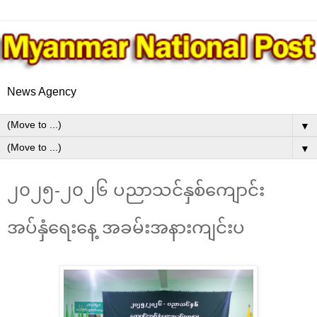
News Agency
▼
▼
၂၀၂၅-၂၀၂၆ ပညာသင်နှစ်ကျောင်း
အပ်နှံ‌ရေးနေ့ အခမ်းအနားကျင်းပ