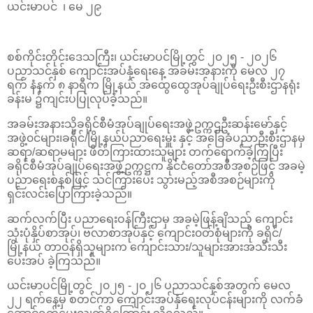
ယင်းမာပင် ၊ မေ ၂၉
စစ်ကိုင်းတိုင်းဒေသကြီး၊ ယင်းမာပင်မြို့တွင် ၂၀၂၅ - ၂၀၂၆
ပညာသင်နှစ် ကျောင်းအပ်နှံရေးနေ့ အခမ်းအနားကို မေလ ၂၇
ရက် နံနက် ၈ နာရီက မြို့နယ် အထွေထွေအုပ်ချုပ်ရေးဦးစီးဌာနရုံး
ခန်းမ ၌ကျင်းပပြုလုပ်ခဲ့သည်။
အခမ်းအနားသို့ခရိုင်စီမံအုပ်ချုပ်ရေးအဖွဲ့ဥက္ကဌဦးဆန်းမော်နှင့်
အဖွဲ့၀င်များ၊ခရိုင်/မြို့နယ်ပညာရေးမှူး နှင့် အခြေခံပညာဦးစီးဌာနမှ
ဆရာ/ဆရာမများ ဖိတ်ကြားထားသူများ တက်‌ရောက်ခဲ့ကြပြီး
ခရိုင်စီမံအုပ်ချုပ်ရေးအဖွဲ့ဥက္ကဋ္ဌက နိုင်ငံတော်အစီအစဉ်ဖြင့် အခမဲ့
ပညာရေးစနစ်ဖြင့် သင်ကြားပေး သွားမည့်အစီအစဉ်များကို
ရှင်းလင်းပြောကြားခဲ့‌သည်။
ဆက်လက်ပြီး ပညာရေးဝန်ကြီးဌာမှ အခမဲ့ဖြန့်ချိသည့် ကျောင်း
သုံးပုံနှိပ်စာအုပ်၊ ဗလာစာအုပ်နှင့် ကျောင်း၀တ်စုံများကို ခရိုင်/
မြို့နယ် တာဝန်ရှိသူများက ကျောင်းသား/သူများအားအသီးသီး
ပေးအပ် ခဲ့ကြသည်။
ယင်းမာပင်မြို့တွင် ၂၀၂၅ -၂၀၂၆ ပညာသင်နှစ်အတွက် မေလ
၂၂ ရက်နေ့မှ စတင်ကာ ကျောင်းအပ်နှံရေးလုပ်ငန်းများကို လက်ခံ