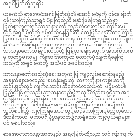
အရှင်မြတ်တို့ဘုရား-
ယခုကဲ့သို့ စာအောင်အရှင်မြတ်တို့၏ အောင်မြင်မှုကို ဝမ်းမြောက်
ဝမ်းသာကြည်သာရွှင်ပြုံး ကြည်ညိုမဆုံးဖြစ်ကြရသည်မှာ
မြတ်စွာဘုရားရှင်သာသနာတော် တည်တံ့ရေးလမ်းကြောင်းပေါ်
တွင် အရှင်မြတ်တို့ ရပ်တည်နေခြင်းကို တွေ့မြင်နေရသောကြောင့်
ဖြစ်ပါသည်။ နိုင်ငံတော်သံဃမဟာနာယကအဖွဲ့က ဦးဆောင်လျက်
နိုင်ငံတော်အစိုးရနှင့်တကွ ဗုဒ္ဓဘာသာဝင်သူတော်စင်တို့သည်
သာသနာတော်သန့်ရှင်းတည်တံ့ ပြန့်ပွားရေးအတွက် အဘက်ဘက်
မှ တတ်စွမ်းသမျှ ကြိုးစားအားထုတ် ထောက်ပံ့လျက်ရှိနေကြ
သည်ကို အရှင်မြတ်တို့ အသိပင်ဖြစ်ပါသည်။
သာသနာတော်တည်တံ့ရေးအတွက် ပြုကျင့်လုပ်ဆောင်ရမည့်
အချက်များမှာလည်း “ရဟန်းများတို့၊ တရားကိုနာ၊ ကျမ်းစာကို
သင်၊ နှုတ်တွင် ကျက်ဆောင်၊ သိအောင်လည်းမှတ်၊ ပဋိပတ်ပါ၊
ဖြည့်ကျင့် ရာသည်၊ သာသနာတည်ဖို့အလုပ်တည်း”ဟူသော အင်္ဂု
တ္တရနိကာယ်၊ ပဉ္စကနိပါတ၊ ပထမသဒ္ဓမ္မသမ္မောသသုတ်၌လာ
သည့် ကျင့်ဖွယ်ငါးပါးနှင့်အတူ မိမိကျင့်ကြံသောတရားများကို
သူတစ်ပါးတို့ ကျင့်ကြံရအောင် ထပ်ဆင့်ဟောကြားရမည်ဟူသော
ဒီဃနိကာယ်၊ မဟာပရိ နိဗ္ဗာနသုတ်၌လာရှိသော ကျင့်ဖွယ်ရာများ
ပင်ဖြစ်ပါသည်။
စာအောင်သာသနာ့အာဇာနည် အရှင်မြတ်တို့သည် သင်ကြားကျက်