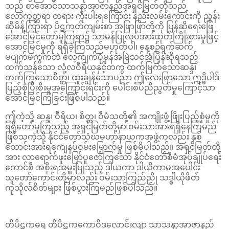
သည့် စာအောင်သာသနာ့အာဇာနည်အရှင်မြတ်တို့သည်
လောကုတ္တရာ တရား ကိုးပါးရကြောင်း နည်းလမ်းကောင်းကို ညွှန်း
ဆိုမိန့်ကြားရာ ပိဋကတ်ကျမ်းစာ အဖြာဖြာတို့ကို ပြန်ဆိုရေးဖြေ
အောင်မြင်တော်မူကြရာ၌ သာမန်ပြုလုပ်အားထုတ်ကြိုးစားမှုဖြင့်
အောင်မြင်မှုကို ရရှိခဲ့ကြသည်မဟုတ်ပါ၊ နေ့စဉ်ရက်ဆက်
မပျက်မကွက်ဘဲ လေ့ကျက်ပုံမှန်အမြဲသင်အံပြန်ဆိုရသည့်
ထက်သန်သော လုံ့လဝီရိယနှင့်တကွ ထက်မြက်သောဆန္ဒ၊
တက်ကြွသောစိတ္တ၊ ထူးချွန်သောပညာ ဤလေးဖြာသော ဣဒ္ဓိပါဒ်
ပြည့်စုံပြီးစီးမှုအကြောင်းရင်းကို ပေါင်းစပ်ညီညွတ်မှုကြောင့်သာ
အောင်မြင်ကြခြင်းဖြစ်ပါသည်။
ဤကဲ့သို့ ဆန္ဒ၊ ဝီရိယ၊ စိတ္တ၊ ဝီမံသတို့၏ အကျိုးဖွံ့ဖြိုးပြည့်စုံမှုကို
ရရှိတော်မူကြသည့် အရှင်မြတ်တို့မှာ ဝမ်းသာအားရရှိနေကြမည်
ဖြစ်သကဲ့သို့ နိုင်ငံတော်သံဃမဟာနာယကအဖွဲ့ကလည်း နှစ်
ထောင်းအားရကျေနပ်ဝမ်းမြောက်မှု ဖြစ်မိပါသည်။ အရှင်မြတ်တို့
အား လာရောက်ဖူးမြော်ပူဇော်ကြသော နိုင်ငံတော်စီမံအုပ်ချုပ်ရေး
ကောင်စီ အစိုးရအမှူးပြုသည့် ဒါယကာ ဒါယိကာမအပေါင်း
သူတော်ကောင်းတို့မှာလည်း ဝမ်းသာကြည်ညို သဒ္ဓါယိုဖိတ်
ကုသိုလ်စိတ်များ ဖြစ်ပွားကြမည်ဖြစ်ပါသည်။
တိပိဋကဓရ တိပိဋကကောဝိဒလောင်းလျာ သာသနာ့အာဇာနည်