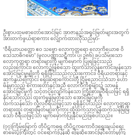
ဦးစွာပထမစာတော်အောင်မြင် အာဇာနည်အရှင်မြတ်များအတွက်
အားတက်ဖွယ်ရာစကား လျှောက်ထားလိုသည်မှာ-
“ဝီရိယာယတ္တော ဧဝ သဗ္ဗော လောကုတ္တရော လောကိယောစ ဝိ
သေသာဓိဂမော” (မူလပဏ္ဏာသဋီကာ၊ ပ၊ ၃၈၆) ခပ်သိမ်းသော
လောကုတ္တရာ တရားများကို မျက်မှောက် ပြုရခြင်းသည်
လည်းကောင်း၊ လောက၌ဖြစ်သော ထူးကဲသာလွန်ကောင်းမွန်သော
အောင်မြင်မှုမျိုးကို ရရှိခြင်းသည်လည်းကောင်း၊ ဝီရိယတရားနှင့်
ဆက်နွှယ်ကြောင်း ရှေးဆရာကောင်းတို့ ငြိမ့်ညောင်းသံသာ ဟော
မိန့်မှာသည့် စကားတော်နှင့်အညီ လောကီကိစ္စများ၌ သာမန်
အောင်မြင်မှုကို သင့်တင့်လျော်ကန်သော ကြိုးစားမှုဝီရိယဖြင့် ရရှိ
နိုင်သော်လည်း ထူးကဲမွန်မြတ်သော အောင်မြင်မှုကို
ထက်သန်သော လုံ့လဝီရိယဖြင့်သာ ရရှိနိုင်ပါသည်၊ လောကုတ္တရာ
တရားထူး တရားမြတ်များကိုကား ထို့ထက်သာလွန်ထက်သန်မြဲမြံ
သော ဝီရိယဖြင့်သာ မျက်မှောက်ပြုနိုင်မည်ဖြစ်ပါသည်။
(၇၇)ကြိမ်မြောက် တိပိဋကဓရ တိပိဋကကောဝိဒရွေးချယ်ရေး
စာမေးပွဲကြီးတွင် ဝင်ရောက်ပြန်ဆို ဖြေဆိုအောင်မြင်တော်မူကြ