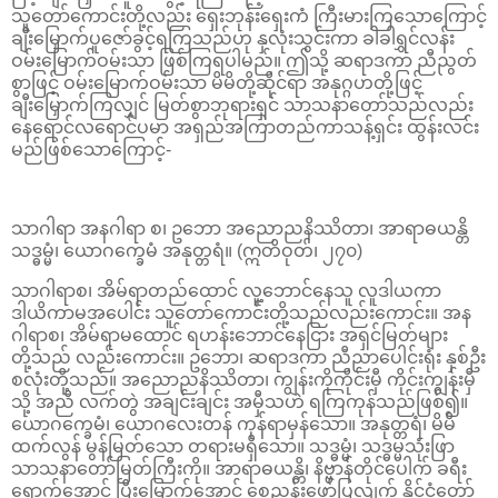
သူတော်ကောင်းတို့လည်း ရှေးဘုန်းရှေးကံ ကြီးမားကြသောကြောင့်
ချီးမြှောက်ပူဇော်ခွင့်ရကြသည်ဟု နှလုံးသွင်းကာ ခါခါရွှင်လန်း
ဝမ်းမြောက်ဝမ်းသာ ဖြစ်ကြရပါမည်။ ဤသို့ ဆရာဒကာ ညီညွတ်
စွာဖြင့် ဝမ်းမြောက်ဝမ်းသာ မိမိတို့ဆိုင်ရာ အနုဂ္ဂဟတို့ဖြင့်
ချီးမြှောက်ကြလျှင် မြတ်စွာဘုရားရှင် သာသနာတော်သည်လည်း
နေရောင်လရောင်ပမာ အရှည်အကြာတည်ကာသန့်ရှင်း ထွန်းလင်း
မည်ဖြစ်သောကြောင့်-
သာဂါရာ အနဂါရာ စ၊ ဥဘော အညောညနိဿိတာ၊ အာရာဓယန္တိ
သဒ္ဓမ္မံ၊ ယောဂက္ခေမံ အနုတ္တရံ။ (ဣတိဝုတ်၊ ၂၇၀)
သာဂါရာစ၊ အိမ်ရာတည်ထောင် လူ့ဘောင်နေသူ လူဒါယကာ
ဒါယိကာမအပေါင်း သူတော်ကောင်းတို့သည်လည်းကောင်း။ အန
ဂါရာစ၊ အိမ်ရာမထောင် ရဟန်းဘောင်နေငြား အရှင်မြတ်များ
တို့သည် လည်းကောင်း။ ဥဘော၊ ဆရာဒကာ ညီညာပေါင်းရုံး နှစ်ဦး
စလုံးတို့သည်။ အညောညနိဿိတာ၊ ကျွန်းကိုကိုင်းမှီ ကိုင်းကျွန်းမှီ
သို့ အညီ လက်တွဲ အချင်းချင်း အမှီသဟဲ ရကြကုန်သည်ဖြစ်၍။
ယောဂက္ခေမံ၊ ယောဂလေးတန် ကုန်ရာမှန်သော။ အနုတ္တရံ၊ မိမိ
ထက်လွန် မွန်မြတ်သော တရားမရှိသော။ သဒ္ဓမ္မံ၊ သဒ္ဓမ္မသုံးဖြာ
သာသနာတော်မြတ်ကြီးကို။ အာရာဓယန္တိ၊ နိဗ္ဗာန်တိုင်ပေါက် ခရီး
ရောက်အောင် ပြီးမြောက်အောင် စေညွှန်းဖော်ပြလျက် နိုင်ငံတော်