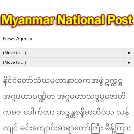
News Agency
▼
▼
နိုင်ငံတော်သံဃမဟာနာယကအဖွဲ့ဥက္ကဋ္ဌ
အဂ္ဂမဟာပဏ္ဍိတ အဂ္ဂမဟာသဒ္ဓမ္မဇောတိ
ကဓဇ ဒေါက်တာ ဘဒ္ဒန္တစန္ဒိမာဘိဝံသ သန်
လျင် မင်းကျောင်းဆရာတော်ကြီး မိန့်ကြား