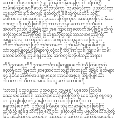
ဆောင် သိအောင်မှတ်ရုံမျှဖြင့် ရပ်တန့်မနေကြဘဲ ပရိယတ္တိ
လမ်းကြောင်းမှာရှိသော သီလသိက္ခာ၊ သမာဓိသိက္ခာ၊ ပညာသိက္ခာ
ဟူသော သုံးရပ်အကျင့်မြတ်တို့ကို မိမိတို့ကိုယ်တိုင် သိရှိ
ပေါက်ရောက်အောင် ကျင့်ဆောင်ကြိုးကုတ် အားထုတ်ကြမှ နိဿ
ရဏတ္ထပရိယတ္တိ ဖြစ်ရှိကြကာ သာသနာတော် တည်တံ့ရေး
အတွက်လည်းပြည့်စုံသော အကြောင်းအထောက်အပံ့ဖြစ်မည်ကို
နှလုံးသွင်းတော်မူကြ၍ မြတ်စွာဘုရားရှင်သာသနာတော်ကြီး
အရှည်ခံ့လျက် တည်တံ့အောင်၊ စည်ပင်ထွန်းကား၊ ပြန့်ပွား
တိုးတက်အောင် ပြည်တွင်းသာမက ပြည်ပနိုင်ငံများပါမကျန်
သာသနာပြုလုပ်ငန်းများကို လုံ့လရှိကာ အားသစ်ကြိုးပမ်း ထမ်း
ဆောင်တော်မူကြပါရန်လည်း တိုက်တွန်းလိုပါသည်ဘုရား။
တိပိဋကဓရ တိပိဋကကောဝိဒ ချီးကျူးပူဇော်ပွဲသို့ ကြွရောက်
တော်မူလာကြသော စာအောင်သာသနာ့အာဇာနည် အရှင်မြတ်များ
နှင့် နိုင်ငံတော်စီမံအုပ်ချုပ်ရေးကောင်စီအစိုးရ အမှူးပြုသော
ဒါယကာ ဒါယိကာမအပေါင်း သူတော်ကောင်းတို့-
“သာသနံ ပုညဝန္တဿ ပုညဝန္တာဝ လဗ္ဘရေ” ဟူသော ဩဝါဒ
ဒေသနာတော်အရ သာသနာတော်မြတ်ကြီးကို ယခုကဲ့သို့ ဓမ္မာနုဂ္ဂ
ဟဖြင့် ချီးမြှောက်ခွင့်ရကြသည့် အရှင်မြတ်တို့သည်
ရှေးဘုန်းရှေးကံ ပြည့်လျှံ ကြီးမား ဘုန်းသမ္ဘာရှင်များ ဖြစ်ကြ
သကဲ့သို့ ဆွမ်း၊ သင်္ကန်း၊ ကျောင်း၊ ဆေးဟူသော ပစ္စည်းလေးပါးတို့
ဖြင့် ချီးမြှောက်ပူဇော်ခွင့်ရကြသည့် ဒါယကာ ဒါယိကာမအပေါင်း