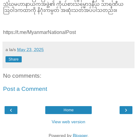
သံဃမဟာနာယကအဖွဲ့၏ ကိုယ်စားသမ္မောဒနီယ သာရဏီယ
ဩဝါဒကထာကို နိဂုံးကမ္ပတ် အဆုံးသတ်အပ်ပါသတည်း။
https://t.me/MyanmarNationalPost
a la/s
May 23, 2025
Share
No comments:
Post a Comment
‹
›
Home
View web version
Powered by
Blogger
.