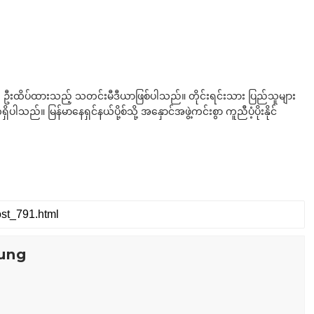
ို ဦးထိပ်ထားသည့် သတင်းမီဒီယာဖြစ်ပါသည်။ တိုင်းရင်းသား ပြည်သူများ
်။ မြန်မာနေရှင်နယ်ပို့စ်သို့ အနှောင်အဖွဲ့ကင်းစွာ ကူညီပံ့ပိုးနိုင်
ung