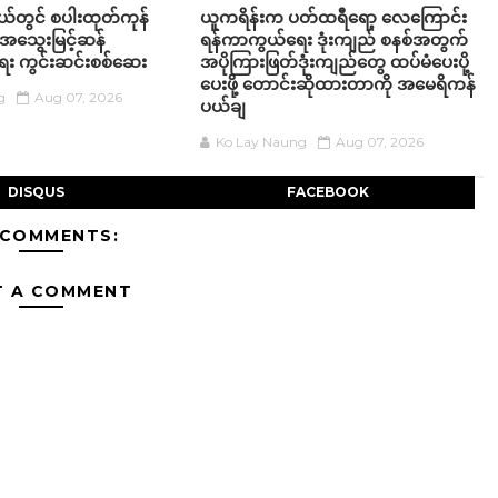
့နယ်တွင် စပါးထုတ်ကုန်
ယူကရိန်းက ပတ်ထရီရော့ လေကြောင်း
အ‌သွေးမြင့်ဆန်
ရန်ကာကွယ်ရေး ဒုံးကျည် စနစ်အတွက်
်ရေး ကွင်းဆင်းစစ်ဆေး
အပိုကြားဖြတ်ဒုံးကျည်တွေ ထပ်မံပေးပို့
ပေးဖို့ တောင်းဆိုထားတာကို အမေရိကန်
g
Aug 07, 2026
ပယ်ချ
Ko Lay Naung
Aug 07, 2026
DISQUS
FACEBOOK
 COMMENTS:
T A COMMENT