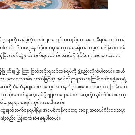
ရှာရာကို လွန်ခဲ့တဲ့ အနှစ် ၂၀ ကျော်ကတည်းက အသေမိရင်တောင် ကန်
့ပါတယ်။ ဒီကနေ့ မနက်ပိုင်းဟမှာတော့ အမေရိကန်သမ္မတ ဒေါ်နယ်ထရမ့်
့ဆုံပြီး လက်ဆွဲနှုတ်ဆက်ရလောက်အောင်ကို နိုင်ငံရေး အနေအထားက
တ်ချပြီး ကြားဖြတ်အစိုးရသစ်တစ်ရပ်ကို ဖွဲ့စည်းလိုက်ပါတယ်။ အယ်
ရဲ့ အဓိက ပလေယာတစ်ယောက်ဖြစ်တဲ့ အယ်လ်ရှာရာက အကြမ်းဖက်အဖွဲ့တွေရဲ့
ငန်းတွေကို စီမံကိန်းချပေးတာတွေ၊ လက်နက်ရှာဖွေပေးတာတွေ၊ အကြမ်းဖက်
ာ့ ထိုးဖောက်မှုတွေလုပ်ဖို့ ဗျူဟာရေးပေးတာတွေကို လုပ်ကိုင်ပေးနေတဲ့
န်းနေရာမှာ စာရင်းသွင်းထားပါတယ်။
ဲနှုတ်ဆက်နေရပါပြီ။ အမေရိကန်ကတော့ အရှေ့အလယ်ပိုင်းဒေသမှာ
်သမားနဲ့လည်း ပြန်ဆက်ဆံနေရပါတယ်။