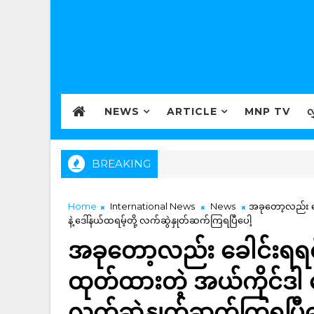
NEWS
ARTICLE
MNP TV
လ
BREAKING
Home
International News
News
အခုတော့လည်း ခေ
နဲ့ ဒေါ်နယ်ထရမ့်တို့ လက်ဆွဲနှုတ်ဆက်ကြရပြီပေါ့
အခုတော့လည်း ခေါင်းရရင
ထုတ်ထားတဲ့ အယ်ကိုင်ဒါ ခေ
လက်ဆွဲနှုတ်ဆက်ကြရပြီပ