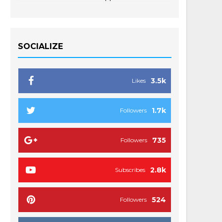
SOCIALIZE
3.5k
Likes
1.7k
Followers
735
Followers
2.8k
Subscribes
524
Followers