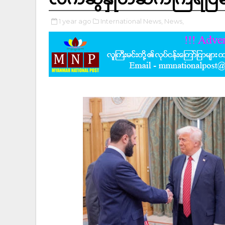
1 year ago
International News,
News,