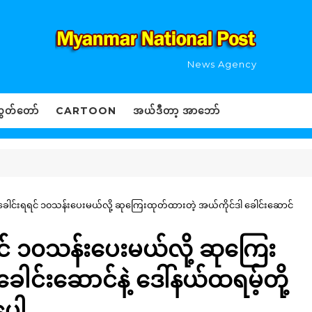
News Agency
ွှတ်တော်
CARTOON
အယ်ဒီတာ့ အာဘော်
ါင်းရရင် ၁၀သန်းပေးမယ်လို့ ဆုကြေးထုတ်ထားတဲ့ အယ်ကိုင်ဒါ ခေါင်းဆောင်
် ၁၀သန်းပေးမယ်လို့ ဆုကြေး
ါင်းဆောင်နဲ့ ဒေါ်နယ်ထရမ့်တို့
ေါ့