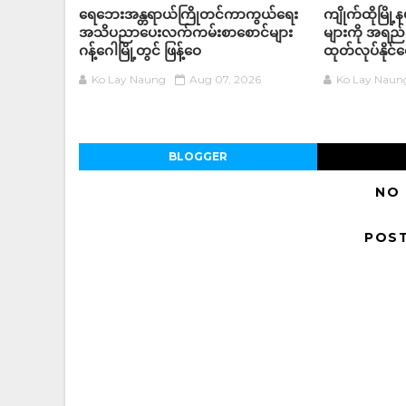
ရေဘေးအန္တရာယ်ကြိုတင်ကာကွယ်ရေး
ကျိုက်ထိုမြို
အသိပညာပေးလက်ကမ်းစာစောင်များ
များကို အရည်
ဂန့်ဂေါမြို့တွင် ဖြန့်ဝေ
ထုတ်လုပ်နိုင
Ko Lay Naung
Aug 07, 2026
Ko Lay Naun
BLOGGER
NO
POS