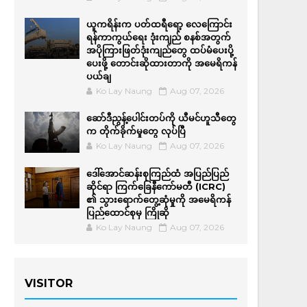
ယူကရိန်းက ပတ်ထရီရော့ လေကြောင်း
ရန်ကာကွယ်ရေး ဒုံးကျည် စနစ်အတွက်
အပိုကြားဖြတ်ဒုံးကျည်တွေ ထပ်မံပေးပို့
ပေးဖို့ တောင်းဆိုထားတာကို အမေရိကန်
ပယ်ချ
Ko Lay Naung
Aug 07, 2026
ဆော်ဒီညွန့်ပေါင်းတပ်ကို ယီမင်ဟူသီတွေ
က တိုက်ခိုက်မှုတွေ လုပ်ပြီ
Ko Lay Naung
Aug 07, 2026
ဒေါ်အောင်ဆန်းစုကြည်ထံ အပြည်ပြည်
ဆိုင်ရာ ကြက်ခြေနီကော်မတီ (ICRC)
၏ သွားရောက်တွေ့ဆုံမှုကို အမေရိကန်
ပြည်ထောင်စုမှ ကြိုဆို
Ko Lay Naung
Aug 07, 2026
VISITOR