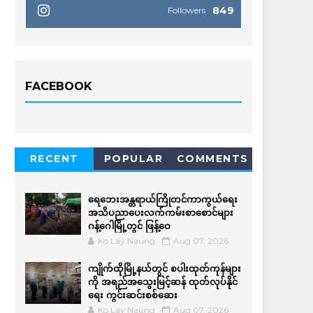
849
Followers
FACEBOOK
RECENT
POPULAR
COMMENTS
ရေဘေးအန္တရာယ်ကြိုတင်ကာကွယ်ရေး
အသိပညာပေးလက်ကမ်းစာစောင်များ
ဂန့်ဂေါမြို့တွင် ဖြန့်ဝေ
Ko Lay Naung
Aug 07, 2026
ကျိုက်ထိုမြို့နယ်တွင် စပါးထုတ်ကုန်များ
ကို အရည်အ‌သွေးမြင့်ဆန် ထုတ်လုပ်နိုင်
ရေး ကွင်းဆင်းစစ်ဆေး
Ko Lay Naung
Aug 07, 2026