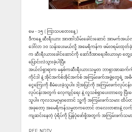
မေ - ၁၅ ( ကြာသပတေးနေ့ )
ဒီကနေ့ ဆီးရီးယား အာဏါသိမ်းခေါင်းဆောင် အာမက်အယ်လ်
ဒေါ်လာ ၁၀ သန်းပေးမယ်လို့ အမေရိကန်က ဖမ်းဝရမ်းထုတ်ခဲ
က ဆီးရီးယားခေါင်ဆောင်ကို ဆော်ဒီအာရေးဗီးယားမှာ တွေ
ပြောင်းလဲသွားခဲ့ပါပြီ။
အယ်လ်ရှာရာက မနှစ်ကဆီးရီးယားသမ္မတ ဘာရှာအာဆက်ကိုဖြု
ကိုင်ဒါ နဲ့ အိုင်အက်စ်အိုင်အက်စ် အကြမ်းဖက်အဖွဲ့တွေ
ငွေကြေးကို စီမံပေးခဲ့သူပါ။ ဒါ့အပြင်ကို အကြမ်းဖက်လုပ်
လုပ်ငန်းအတွက် လေ့ကျင့်ရေး နဲ့ လူသစ်ရှာပေးတာတွေ ပြီးတေ
သူပါ။ ကုလသမဂ္ဂမှာတောင် သူ့ကို အကြမ်းဖက်သမား ထိပ်တ
အခုတော့ အမေရိကန်သမ္မတကတောင် တလေးတစားနဲ့ လက်ဆွ
ကျဆင်းနေတဲ့ ပုံရိပ်ကို ပြန်ပုံဖော်ဖို့အတွက် အကြမ်းဖက
REF: NDTV