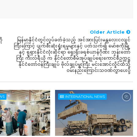
Older Article
ို
မြန်မာနိုင်ငံတွင်လှုပ်ခတ်ခဲ့သည့် အင်အားပြင်းမန္တလေးငလျင်
ကြီးကြောင့် ပျက်စီးဆုံးရှုံးရမှုများနှင့် ပတ်သက်၍ မော်စကိုမြို့
နှင့် ရုရှားနိုင်ငံလုံးဆိုင်ရာ ရှေးရိုးခရစ်ယာန်ဂိုဏ်း ဘုန်းတော်
ကြီး ကီးလ်ရီယို က နိုင်ငံတော်စီမံအုပ်ချုပ်ရေးကောင်စီဥက္ကဋ္ဌ
နိုင်ငံတော်ဝန်ကြီးချုပ် ဗိုလ်ချုပ်မှူးကြီး မင်းအောင်လှိုင်ထံသို့
ဝမ်းနည်းကြောင်းသဝဏ်လွှာပေးပို့
EWS
INTERNATIONAL NEWS