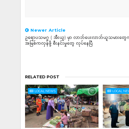
Newer Article
ဥရောပသမဂ္ဂ ( အီးယူ) မှာ လာဘ်ပေးလာဘ်ယူသမားတွေက
အမြစ်ကလှန်ဖို့ စီးနင်းမှုတွေ လုပ်နေပြီ
RELATED POST
LOCAL NEWS
LOCAL N