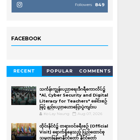
849
Followers
FACEBOOK
RECENT
POPULAR
COMMENTS
သင်္ကန်းကျွန်းပညာရေးဒီဂရီကောလိပ်၌
"Al, Cyber Security and Digital
Literacy for Teachers" ခေါင်းစဉ်
ဖြင့် နည်းပညာဟောပြောပွဲကျင်းပ
Ko Lay Naung
Aug 07, 2026
ထိုင်းနိုင်ငံ၌ တရားဝင်ခရီးစဉ် (Official
Visit) ရောက်ရှိနေသည့် ပြည်ထောင်စု
သမ္မတမြန်မာနိုင်ငံတော် နိုင်ငံတော်