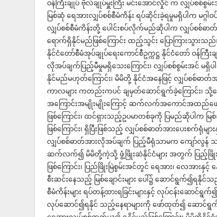
ဝန်ကြီးချုပ် ဗိုလ်ချုပ်မှူးကြီး မင်းအောင်လှိုင် က လျှပ်စစ်
မြစ်ဆုံ ရေအားလျှပ်စစ်စီမံကိန်း ရပ်ဆိုင်းခဲ့ရမှုမရှိပါက မဂ္ဂ
လျှပ်စစ်စီမံကိန်းတို့ ပေါင်းစပ်လိုက်မည်ဆိုပါက လျှပ်စစ
ရောက်ရှိနိုင်မည်ဖြစ်ကြောင်း ထည့်သွင်း ပြောကြားသွားသည်
နိုင်ငံတော်စီမံအုပ်ချုပ်ရေးကောင်စီဥက္ကဋ္ဌ နိုင်ငံတော် ဝန်ကြီ
လိုအပ်ချက်ပြည့်မီမှုမရှိသေးကြောင်း၊ လျှပ်စစ်စွမ်းအင် မရ
နိုင်မည်မဟုတ်ကြောင်း၊ မိမိတို့ နိုင်ငံအနေဖြင့် လျှပ်စစ်ဓာ
ကာလများ ကတည်းကပင် ချမှတ်ဆောင်ရွက်ခဲ့ကြောင်း၊ သို့သော်
အကြောင်းအမျိုးမျိုးကြောင့် ဆက်လက်အကောင်အထည်ဖော်ဆောင်နို
ဖြစ်ကြောင်း၊ ထင်ရှားသည့်ဥပမာတစ်ခုကို ပြမည်ဆိုပါက မြစ်ဆုံ
ဖြစ်ကြောင်း၊ ရှိပြီးဖြစ်သည့် လျှပ်စစ်ဓာတ်အားပေးစက်ရုံများန
လျှပ်စစ်ဓာတ်အားလိုအပ်ချက် ပြည့်မီရုံသာမက ကျော်လွန် 
ဆက်လက်၍ မိမိတို့ကဲ့သို့ ဖွံ့ဖြိုးဆဲနိုင်ငံများ အတွက် ပြည့်ဖ
ဖြစ်ကြောင်း၊ ပြည်ဖြိုးမြဲစွမ်းအင်တွင် ရေအား၊ လေအားနှင့် နေ
စီးဆင်းနေသည့် မြစ်ချောင်းများ ပေါ်၌ ဆောင်ရွက်၍ရနို
စီမံကိန်းများ ရပ်တန့်ထားရခြင်းများနှင့် လုပ်ငန်းဆောင်ရွက်၍
လုပ်ဆောင်၍ရနိုင် သည့်နေရာများကို ဖော်ထုတ်၍ ဆောင်ရွ