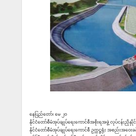
နေပြည်တော်၊ မေ ၂၀
နိုင်ငံတော်စီမံအုပ်ချုပ်ရေးကောင်စီအစိုးရအဖွဲ့ လုပ်ငန်းညှိ
နိုင်ငံတော်စီမံအုပ်ချုပ်ရေးကောင်စီ ဥက္ကဋ္ဌရုံး အစည်းအဝေးခန်