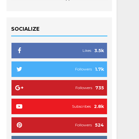
SOCIALIZE
3.5k
Likes
1.7k
Followers
735
Followers
2.8k
Subscribes
524
Followers