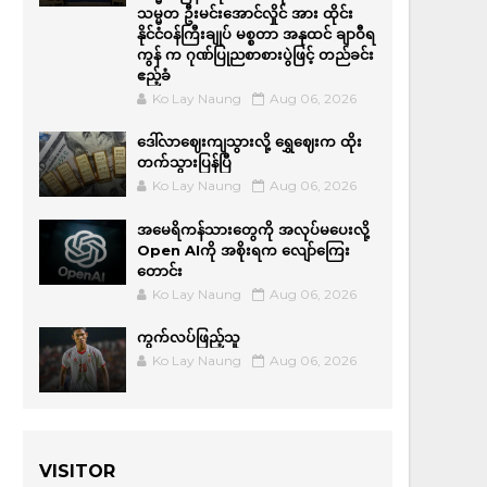
သမ္မတ ဦးမင်းအောင်လှိုင် အား ထိုင်း
နိုင်ငံဝန်ကြီးချုပ် မစ္စတာ အနုထင် ချာဝီရ
ကွန် က ဂုဏ်ပြုညစာစားပွဲဖြင့် တည်ခင်း
ဧည့်ခံ
Ko Lay Naung
Aug 06, 2026
ဒေါ်လာဈေးကျသွားလို့ ရွှေဈေးက ထိုး
တက်သွားပြန်ပြီ
Ko Lay Naung
Aug 06, 2026
အမေရိကန်သားတွေကို အလုပ်မပေးလို့
Open AIကို အစိုးရက လျော်ကြေး
တောင်း
Ko Lay Naung
Aug 06, 2026
ကွက်လပ်ဖြည့်သူ
Ko Lay Naung
Aug 06, 2026
VISITOR