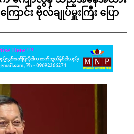
်ကြောင်း ဗိုလ်ချုပ်မှူးကြီး ပြော