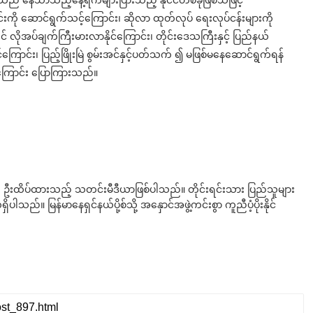
်ငံသည် နေသာသည့်နေ့ရက်များပြားသည့် နိုင်ငံတစ်ခုဖြစ်သဖြင့်
င်းကို ဆောင်ရွက်သင့်ကြောင်း၊ ဆိုလာ ထုတ်လုပ် ရေးလုပ်ငန်းများကို
ိုအပ်ချက်ကြီးမားလာနိုင်ကြောင်း၊ တိုင်းဒေသကြီးနှင့် ပြည်နယ်
ြောင်း၊ ပြည့်ဖြိုးမြဲ စွမ်းအင်နှင့်ပတ်သက် ၍ မဖြစ်မနေဆောင်ရွက်ရန်
ုကြောင်း ပြောကြားသည်။
ို ဦးထိပ်ထားသည့် သတင်းမီဒီယာဖြစ်ပါသည်။ တိုင်းရင်းသား ပြည်သူများ
်။ မြန်မာနေရှင်နယ်ပို့စ်သို့ အနှောင်အဖွဲ့ကင်းစွာ ကူညီပံ့ပိုးနိုင်