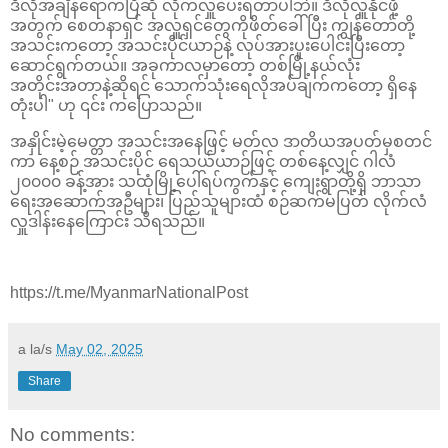
ဒီလိုအချိန်ရောက်ပြီဆို လိုက်လှူပေးရတာပါဘဲ။ ဒီလိုလှူနိုင်ဖို့
အတွက် စေတနာရှင် အလှူရှင်တွေကိုဖိတ်ခေါ်ပြီး ကျွန်တော်တို့
အသင်းကတော့ အသင်းပိုင်‌ယာဉ်နဲ့ လုပ်အားပူးပေါင်းပြီးတော့
ဆောင်ရွက်တယ်။ အခုကာလမှာတော့ တစ်မြို့နယ်လုံး
အတိုင်းအတာနဲ့ဆိုရင် သောက်သုံးရေလိုအပ်ချက်ကတော့ ရှိနေ
တုံးပါ" ဟု ၎င်း ကပြောသည်။
အနှိုင်းမဲ့မေတ္တာ အသင်းအနေဖြင့် မတ်လ ဒာတိယအပတ်မှစတင်
ကာ နေ့စဉ် အသင်းပိုင် ရေသယ်ယာဉ်ဖြင့် တစ်နေ့လျှင် ဂါလံ
၂၀၀၀၀ ခန့်အား သထုံမြို့ပေါ်ရပ်ကွက်နှင့် ကျေးရွာတို့ရှိ ဘာသာ
ရေးအဆောက်အဦများ၊ ပြည်သူများထံ စဉ်ဆက်မပြတ် လိုက်လံ
လှူဒါန်းနေကြောင်း သိရသည်။
https://t.me/MyanmarNationalPost
a la/s
May 02, 2025
Share
No comments: