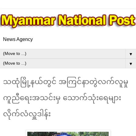
News Agency
▼
▼
သထုံမြို့နယ်တွင် အကြင်နာတွဲလက်လူမှု
ကူညီရေးအသင်းမှ သောက်သုံးရေများ
လိုက်လံလှူဒါန်း