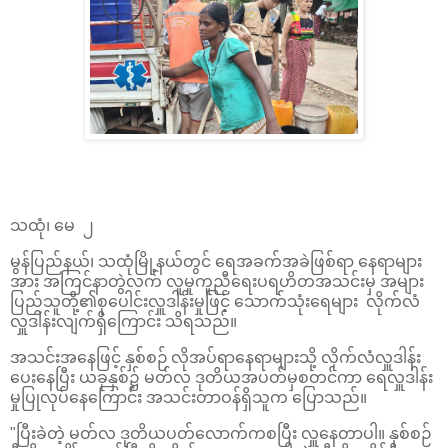
သထုံ၊ မေ ၂
မွန်ပြည်နယ်၊ သထုံမြို့နယ်တွင် ရေအခက်အခဲဖြစ်ရာ နေရာများ
အား အကြင်နာတွဲလက် လူမှုကူညီရေးပရဟိတအသင်းမှ အများ
ပြည်သူတို့၏စုပေါင်းလှူဒါန်းမှုဖြင့် သောက်သုံးရေများ လိုက်လံ
လှူဒါန်းလျက်ရှိကြောင်း သိရသည်။
အသင်းအနေဖြင့် နှစ်စဉ် လိုအပ်ရာနေရာများသို့ လိုက်လံလှူဒါန်း
ပေးနေပြီး ယခုနှစ်၌ မတ်လ ဒုတိယအပတ်မှစတင်ကာ ရေလှူဒါန်း
မှုပြုလုပ်နေကြောင်း အသင်းတာဝန်ရှိသူက ပြောသည်။
"ပြီးခဲတဲ့ မတ်လ ဒုတိယပတ်လောက်ကစပြီး လှူနေတာပါ။ နှစ်စဉ်