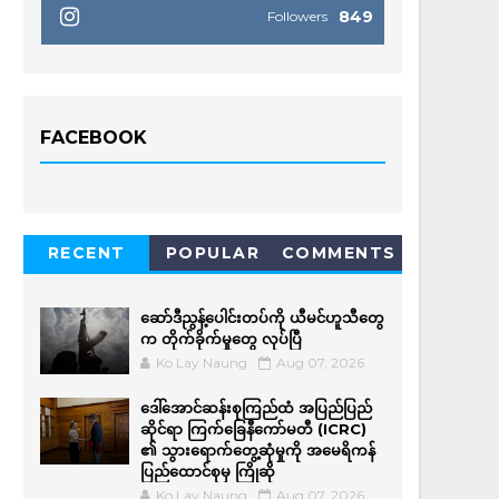
849
Followers
FACEBOOK
RECENT
POPULAR
COMMENTS
ဆော်ဒီညွန့်ပေါင်းတပ်ကို ယီမင်ဟူသီတွေ
က တိုက်ခိုက်မှုတွေ လုပ်ပြီ
Ko Lay Naung
Aug 07, 2026
ဒေါ်အောင်ဆန်းစုကြည်ထံ အပြည်ပြည်
ဆိုင်ရာ ကြက်ခြေနီကော်မတီ (ICRC)
၏ သွားရောက်တွေ့ဆုံမှုကို အမေရိကန်
ပြည်ထောင်စုမှ ကြိုဆို
Ko Lay Naung
Aug 07, 2026