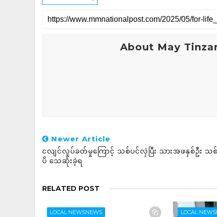
About May Tinza
Newer Article
ငလျင်လှုပ်ခတ်မှုကြောင့် သစ်ပင်လှဲပြီး သားအဖနှစ်ဦး သစ
ပိ သေဆုံးခဲ့ရ
RELATED POST
LOCAL NEWSNEWS
LOCAL NEW