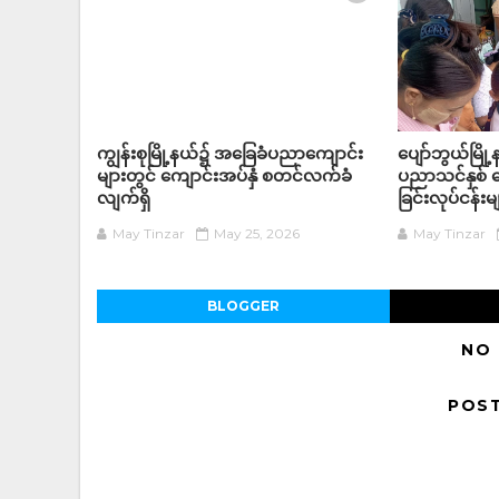
ကျွန်းစုမြို့နယ်၌ အခြေခံပညာကျောင်း
ပျော်ဘွယ်မြိ
များတွင် ကျောင်းအပ်နှံ စတင်လက်ခံ
ပညာသင်နှစ် က
လျက်ရှိ
ခြင်းလုပ်ငန်
May Tinzar
May 25, 2026
May Tinzar
BLOGGER
NO
POS