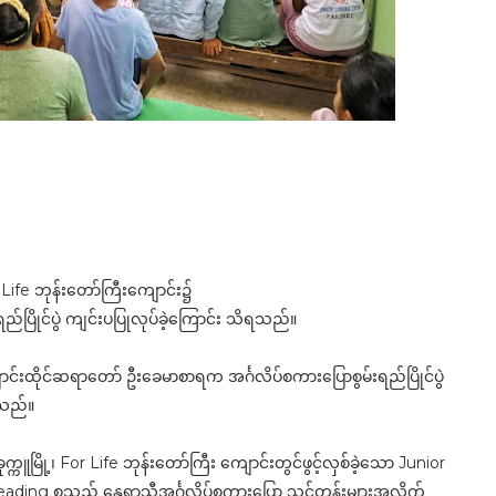
r Life ဘုန်းတော်ကြီးကျောင်း၌
ည်ပြိုင်ပွဲ ကျင်းပပြုလုပ်ခဲ့ကြောင်း သိရသည်။
 ကျောင်းထိုင်ဆရာတော် ဦးခေမာစာရက အင်္ဂလိပ်စကားပြောစွမ်းရည်ပြိုင်ပွဲ
းသည်။
ကူမြို့၊ For Life ဘုန်းတော်ကြီး ကျောင်းတွင်ဖွင့်လှစ်ခဲ့သော Junior
eading စသည့် နွေရာသီအင်္ဂလိပ်စကားပြော သင်တန်းများအလိုက်