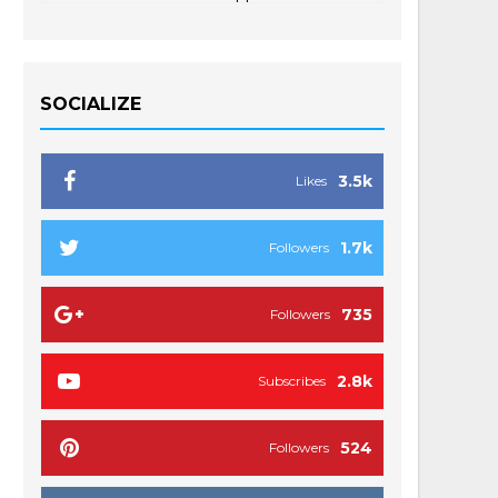
SOCIALIZE
3.5k
Likes
1.7k
Followers
735
Followers
2.8k
Subscribes
524
Followers