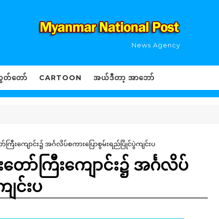
News Agency
ွှတ်တော်
CARTOON
အယ်ဒီတာ့ အာဘော်
တော်ကြီးကျောင်း၌ အင်္ဂလိပ်စကားပြောစွမ်းရည်ပြိုင်ပွဲကျင်းပ
န်းတော်ကြီးကျောင်း၌ အင်္ဂလိပ်
ဲကျင်းပ