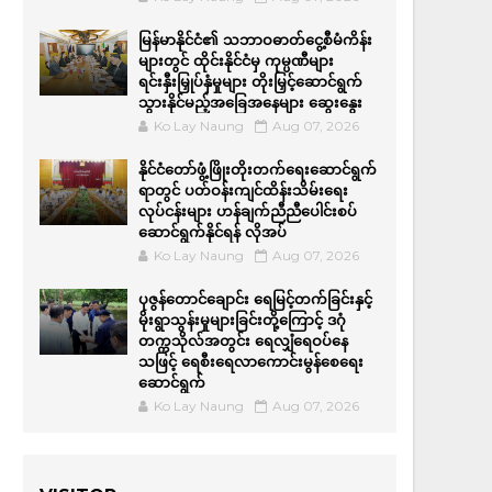
မြန်မာနိုင်ငံ၏ သဘာဝဓာတ်ငွေ့စီမံကိန်း
များတွင် ထိုင်းနိုင်ငံမှ ကုမ္ပဏီများ
ရင်းနှီးမြှုပ်နှံမှုများ တိုးမြှင့်ဆောင်ရွက်
သွားနိုင်မည့်အခြေအနေများ ဆွေးနွေး
Ko Lay Naung
Aug 07, 2026
နိုင်ငံတော်ဖွံ့ဖြိုးတိုးတက်ရေးဆောင်ရွက်
ရာတွင် ပတ်ဝန်းကျင်ထိန်းသိမ်းရေး
လုပ်ငန်းများ ဟန်ချက်ညီညီပေါင်းစပ်
ဆောင်ရွက်နိုင်ရန် လိုအပ်
Ko Lay Naung
Aug 07, 2026
ပုဇွန်တောင်ချောင်း ရေမြင့်တက်ခြင်းနှင့်
မိုးရွာသွန်းမှုများခြင်းတို့ကြောင့် ဒဂုံ
တက္ကသိုလ်အတွင်း ရေလျှံရေဝပ်နေ
သဖြင့် ရေစီးရေလာကောင်းမွန်စေရေး
ဆောင်ရွက်
Ko Lay Naung
Aug 07, 2026