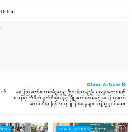
r
Older Article
်ပင်
နေပြည်တော်ကောင်စီဥက္ကဋ္ဌ ဦးသန်းထွန်းဦး ငလျင်‌ဘေးဒဏ်
ကြောင့် ထိခိုက်ပျက်စီးခဲ့သည့် မြို့တော်ခန်းမနှင့် နေပြည်တော်
ကောင်စီရုံး ပြန်လည်ပြုပြင်နေမှုများ ကြည့်ရှုစစ်ဆေး
SNEWS
LOCAL NEWSNEWS