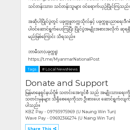
သင်တန်းသား၊ သင်တန်းသူများ ဝင်ရောက်ယှဉ်ပြိုင်ကြသည်
အဆိုပါပြိုင်ပွဲတွင် ပခုက္ကူတက္ကသိုလ်နှင့် ပခုက္ကူပညာရေး
ပါဝင်ဆောင်ရွက်ပေးကြပြီး ပြိုင်ပွဲအမျိုးအစားအလိုက် ဆုရရ
မည်ဖြစ်ကြောင်း သိရသည်။
ဘာမီသာ(ပခုက္ကူ)
https://t.me/MyanmarNationalPost
Tags
# Local NewsNews
Donate and Support
မြန်မာနေရှင်နယ်ပို့စ် သတင်းအေဂျင်စီ သည် အမျိုးသားရေးက
သတင်းမှန်များ သိရှိစေရေးကိုသာ ဦးစားပေး ဆောင်ရွက်လျက်ရှိပါသည
ပါသည်။
KBZ Pay - 09793975969 (U Nauing Win Tun)
Wave Pay - 09692366274 (U Naing Win Tun)
Share This