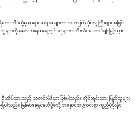
။
ဒီဂရီကောလိပ်တို့မှ ဆရာ၊ ဆရာမ များက အကဲဖြတ် ဒိုင်လူကြီးများအဖြစ်
ှိသူများကို မေလ၁၈ရက်နေ့တွင် ဆုများအသီးသီး ပေးအပ်ချီးမြှင့်သွား
ို ဦးထိပ်ထားသည့် သတင်းမီဒီယာဖြစ်ပါသည်။ တိုင်းရင်းသား ပြည်သူများ
်။ မြန်မာနေရှင်နယ်ပို့စ်သို့ အနှောင်အဖွဲ့ကင်းစွာ ကူညီပံ့ပိုးနိုင်