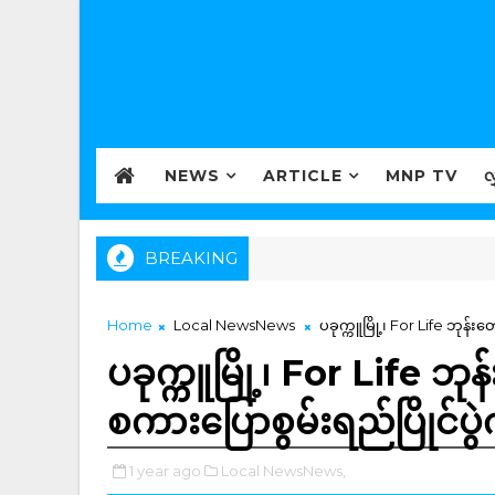
NEWS
ARTICLE
MNP TV
လ
BREAKING
Home
Local NewsNews
ပခုက္ကူမြို့၊ For Life ဘုန်း
ပခုက္ကူမြို့၊ For Life ဘု
စကားပြောစွမ်းရည်ပြိုင်ပွ
1 year ago
Local NewsNews,