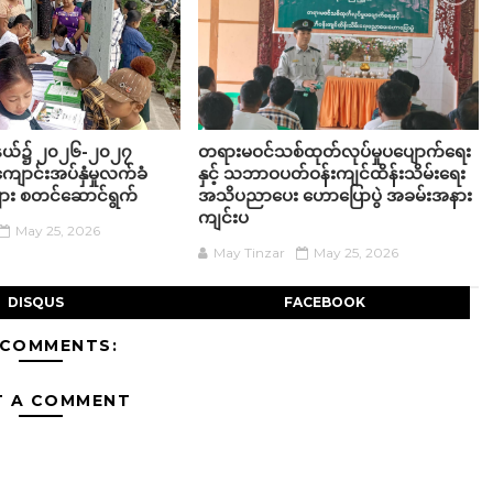
ု့နယ်၌ ၂၀၂၆-၂၀၂၇
တရားမဝင်သစ်ထုတ်လုပ်မှုပပျောက်ရေး
ျောင်းအပ်နှံမှုလက်ခံ
နှင့် သဘာဝပတ်ဝန်းကျင်ထိန်းသိမ်းရေး
းများ စတင်ဆောင်ရွက်
အသိပညာပေး ဟောပြောပွဲ အခမ်းအနား
ကျင်းပ
May 25, 2026
May Tinzar
May 25, 2026
DISQUS
FACEBOOK
 COMMENTS:
T A COMMENT