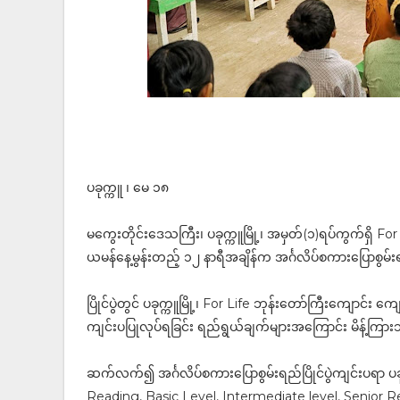
ပခုက္ကူ ၊ မေ ၁၈
မကွေးတိုင်းဒေသကြီး၊ ပခုက္ကူမြို့၊ အမှတ်(၁)ရပ်ကွက်ရှိ Fo
ယမန်နေ့မွန်းတည့် ၁၂ နာရီအချိန်က အင်္ဂလိပ်စကားပြောစွမ်းရ
ပြိုင်ပွဲတွင် ပခုက္ကူမြို့၊ For Life ဘုန်းတော်ကြီးကျောင်း
ကျင်းပပြုလုပ်ရခြင်း ရည်ရွယ်ချက်များအကြောင်း မိန့်ကြာ
ဆက်လက်၍ အင်္ဂလိပ်စကားပြောစွမ်းရည်ပြိုင်ပွဲကျင်းပရာ ပခုက္
Reading, Basic Level, Intermediate level, Senior R