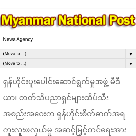
News Agency
▼
▼
ရှန်ဟိုင်းပူးပေါင်းဆောင်ရွက်မှုအဖွဲ့ မီဒီ
ယာ၊ တတ်သိပညာရှင်များထိပ်သီး
အစည်းအဝေးက ရှန်ဟိုင်းစိတ်ဓာတ်အရ
ကူးလူးဖလှယ်မှု အဆင့်မြှင့်တင်ရေးအား