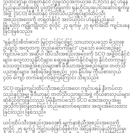
သတင်းဌာန၊ တရုတ်နိုင်ငံ လူမှုသိပ္ပံအကယ်ဒမီ (CASS) နှင့် ဟဲနန်
ပြည်နယ်အစိုးရတို့ ပူးတွဲကြီးမှူးကာ ရှန်ဟိုင်းပူးပေါင်းဆောင်ရွက်မှု
အဖွဲ့ (SCO) မီဒီယာနှင့် တတ်သိပညာရှင်များထိပ်သီး
အစည်းအဝေးကို တရုတ်နိုင်ငံ အလယ်ပိုင်း ဟဲနန်ပြည်နယ်
မြို့တော် ကျိန့်ကျိုးတွင် ဇူလိုင် ၂၃ ရက်မှ ၂၇ ရက်အထိ ကျင်းပနေ
ခြင်းဖြစ်သည်။
“ရှန်ဟိုင်းစိတ်ဓာတ် မြှင့်တင်ခြင်းဖြင့် သာယာလှပသော မိသားစု
ဥယျာဉ် အတူတကွ တည်ဆောက်ခြင်း” ဟူသော ခေါင်းစဉ်ဖြင့်
ကျင်းပသော အဆိုပါ ထိပ်သီးအစည်းအဝေးကို SCO အဖွဲ့ဝင်နိုင်ငံ
များ၊ လေ့လာသူနိုင်ငံများ၊ ဆွေးနွေးဖက်နိုင်ငံများ၊ နိုင်ငံတကာနှင့်
ဒေသတွင်းအဖွဲ့အစည်းများ၏ မီဒီယာအဖွဲ့အစည်းများ၊ တတ်သိ
ပညာရှင်များ၊ အစိုးရအဖွဲ့အစည်း ၂၀၀ နီးပါးမှ ကိုယ်စားလှယ်
၄၀၀ ကျော် တက်ရောက်ခဲ့ကြကြောင်း သိရသည်။
SCO ထျန်းကျင်းထိပ်သီးအစည်းအဝေး ကျင်းပရန် နီးကပ်လာ
သည်နှင့်အမျှ မီဒီယာနှင့် တတ်သိပညာရှင်အဖွဲ့ ကိုယ်စားလှယ်များ
ဆုံစည်းကြခြင်းသည် ပိုမိုနီးကပ်သော SCO အေးအတူပူအမျှ
အသိုက်အဝန်းတစ်ရပ် တည်ဆောက်ရေးအား အထူးအလေးထား
ခြင်းလည်း ဖြစ်သည်။
ယင်းထိပ်သီးအစည်းအဝေး၏ မျက်နှာစုံညီအစည်းအဝေးကို
ဇူလိုင် ၂၅ ရက်၌ ကျင်းပခဲ့ခြင်းဖြစ်ကာ အပြန်အလှန်ယုံကြည်မှု၊