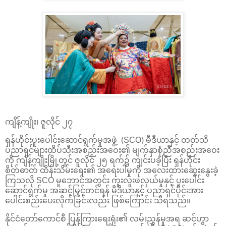
ကျိန့်ကျိုး၊ ဇူလိုင် ၂၇
ရှန်ဟိုင်းပူးပေါင်းဆောင်ရွက်မှုအဖွဲ့ (SCO) မီဒီယာနှင့် တတ်သိ
ပညာရှင်များထိပ်သီးအစည်းအဝေး၏ မျက်နှာစုံညီအစည်းအဝေး
ကို ကျိန့်ကျိုးမြို့တွင် ဇူလိုင် ၂၅ ရက်၌ ကျင်းပခဲ့ပြီး ရှန်ဟိုင်း
စိတ်ဓာတ် ထိန်းသိမ်းရေး၏ အရေးပါမှုကို အလေးထားဆွေးနွေးခဲ့
ကြသလို SCO မူဘောင်အတွင်း ကူးလူးဖလှယ်မှုနှင့် ပူးပေါင်း
ဆောင်ရွက်မှု အဆင့်မြှင့်တင်ရန် မီဒီယာနှင့် ပညာရှင်ပိုင်းအား
ပေါင်းစည်းပေးလိုက်ခြင်းလည်း ဖြစ်ကြောင်း သိရသည်။
နိုင်ငံတော်ကောင်စီ ပြန်ကြားရေးရုံး၏ လမ်းညွှန်မှုအရ ဆင်ဟွာ