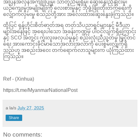
အပြန်အလှန်အကျိုးပြုမှု၊ သာတူညီမျှရှိမှု၊ ဆွေးနွေးညှိနှိုင်းမှု၊
ယဉ်ကျေးမှုအမျိုးမျိုးကို လေးစားမှုနှင့် ဘုံဖွံ့ဖြိုးတိုးတက်ရေးကို
လျှောက်လှမ်းမှု စသည်တို့အား အလေးထားဆွေးနွေးခဲ့ကြသည်။
ထို့ပြင် ရှန်ဟိုင်းစိတ်ဓာတ်အရ တတ်သိပညာရှင်များနှင့် မီဒီယာ
များအနေဖြင့် အ‌ရေးပါသော အခန်းကဏ္ဍမှ ပါဝင်လျက်ရှိကြောင်း
နှင့် SCO အတွင်း ကူးလူးဖလှယ်မှုနှင့် စည်းလုံးညီညွတ်မှု မြှင့်တင်
ရေး အားကောင်းခိုင်မာသောအလားအလာကို ပေးစွမ်းလျက်ရှိ
သည်ဟု အစည်းအဝေး တက်ရောက်လာသူများက ယုံကြည်ထား
ကြသည်။
Ref - (Xinhua)
https://t.me/MyanmarNationalPost
a la/s
July 27, 2025
Share
No comments: