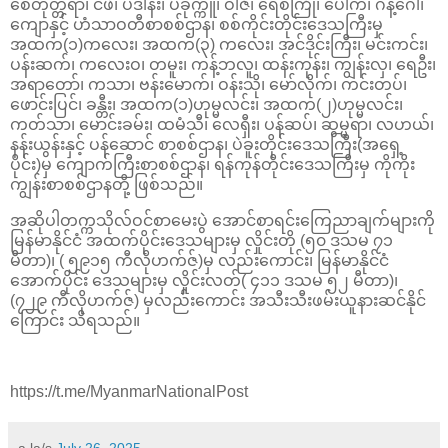
စေတုတ္တရာ၊ ငဖဲ၊ ပဒါန်း၊ ပခုက္ကူ၊ ဝါဇီ၊ ရေစကြို၊ ပေါက်၊ ဂန့်ဂေါ၊
ကျောနှင့် ဟံသာဝတီစာစစ်ဌာန၊ စစ်ကိုင်းတိုင်းဒေသကြီးမှ
အထက(၁)ကလေး၊ အထက(၃) ကလေး၊ အင်ဒိုင်းကြီး၊ မင်းကင်း၊
ပန်းဆက်၊ ကလေးဝ၊ တမူး၊ ကန့်ဘလူ၊ ထန်းကုန်း၊ ကျွန်းလှ၊ ရေဦး၊
အရာတော်၊ ကသာ၊ ဗန်းမောက်၊ ဝန်းသို၊ မော်လိုက်၊ ကင်းတပ်၊
ဖောင်းပြင်၊ ခန္တီး၊ အထက(၁)ဟုမ္မလင်း၊ အထက(၂)ဟုမ္မလင်း၊
ကတ်သာ၊ မောင်းခမ်း၊ ထမံသီ၊ လေရှီး၊ ပန်ဆပ်၊ ဆွမ္မရာ၊ လဟယ်၊
နန်းယွန်းနှင့် ပန်ဆောင် စာစစ်ဌာန၊ ပဲခူးတိုင်းဒေသကြီး(အရှေ့
ပိုင်း)မှ ကျောက်ကြီးစာစစ်ဌာန၊ ရန်ကုန်တိုင်းဒေသကြီးမှ ကိုကိုး
ကျွန်းစာစစ်ဌာနတို့ ဖြစ်သည်။
အဆိုပါတက္ကသိုလ်ဝင်စာမေးပွဲ အောင်စာရင်းကြေညာချက်များကို
မြန်မာနိုင်ငံ အထက်ပိုင်းဒေသများမှ လှိုင်းတို (၅၀ ဒသမ ၇၁
မီတာ)၊ ( ၅၉၁၅ ကီလိုဟက်ဇ်)မှ လည်းကောင်း၊ မြန်မာနိုင်ငံ
အောက်ပိုင်း ဒေသများမှ လှိုင်းလတ်( ၄၁၁ ဒသမ ၅၂ မီတာ)၊
(၇၂၉ ကီလိုဟက်ဇ်) မှလည်းကောင်း အသီးသီးဖမ်းယူနားဆင်နိုင်
ကြောင်း သိရသည်။
https://t.me/MyanmarNationalPost