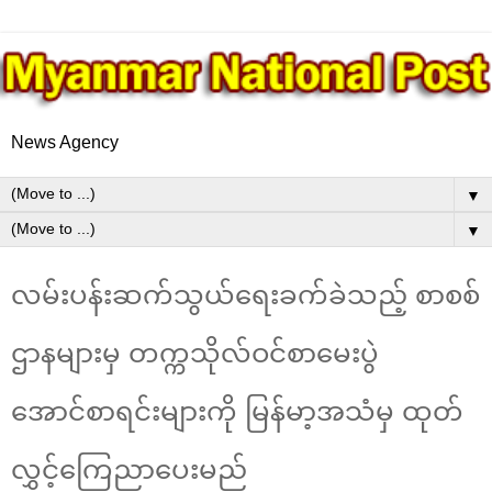
News Agency
▼
▼
လမ်းပန်းဆက်သွယ်ရေးခက်ခဲသည့် စာစစ်
ဌာနများမှ တက္ကသိုလ်ဝင်စာမေးပွဲ
အောင်စာရင်းများကို မြန်မာ့အသံမှ ထုတ်
လွှင့်ကြေညာပေးမည်