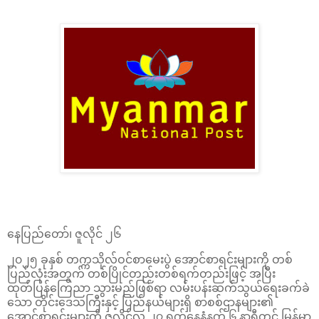
နေပြည်တော်၊ ဇူလိုင် ၂၆
၂၀၂၅ ခုနှစ် တက္ကသိုလ်ဝင်စာမေးပွဲ အောင်စာရင်းများကို တစ်
ပြည်လုံးအတွက် တစ်ပြိုင်တည်းတစ်ရက်တည်းဖြင့် အပြီး
ထုတ်ပြန်ကြေညာ သွားမည်ဖြစ်ရာ လမ်းပန်းဆက်သွယ်ရေးခက်ခဲ
သော တိုင်းဒေသကြီးနှင့် ပြည်နယ်များရှိ စာစစ်ဌာနများ၏
အောင်စာရင်းများကို ဇူလိုင်လ ၂၇ ရက်နေ့နံနက် ၆ နာရီတွင် မြန်မာ့