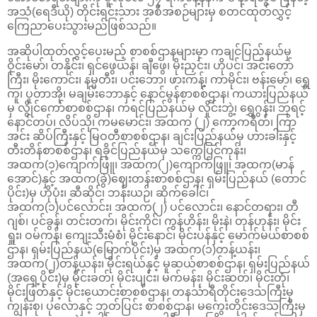
အသံ(ရေဒီယို) တိုင်းရင်းသား အစီအစဉ်များမှ စတင်ထုတ်လွှင့်
ကြေညာပေးသွားမည်ဖြစ်သည်။
အဆိုပါထုတ်လွှင့်ပေးမည့် စာစစ်ဌာနများမှာ ကချင်ပြည်နယ်မှ
ဝိုင်းမော်၊ တနိုင်း၊ ရှင်ဖွေယန်၊ ချီဖွေ၊ မိုးညှင်း၊ ဟိုပင်၊ အင်းတော်
ကြီး၊ မိုးကောင်း၊ နမ္မတီး၊ ပင်းဘော၊ ဖားကန့်၊ ကာမိုင်း၊ ဗန်းမော်၊ ရွှေ
ကူ၊ ပူတာအို၊ မချမ်းဘောနှင့် နောင်မွန်စာစစ်ဌာန၊ ကယားပြည်နယ်
မှ လွိုင်ကော်စာစစ်ဌာန၊ ကရင်ပြည်နယ်မှ လှိုင်းဘွဲ့၊ ရွှေဂွန်း၊ ဘုရင့်
နောင်တပ်၊ လိပ်သို၊ ကမမောင်း၊ အထက (၂) ကော့ကရိတ်၊ ကြာ
အင်း ဆိပ်ကြီးနှင့် မြဝတီစာစစ်ဌာန၊ ချင်းပြည်နယ်မှ ဟားခါးနှင့်
တီးတိန်စာစစ်ဌာန၊ ရခိုင်ပြည်နယ်မှ သက္ကေပြင်ကုန်း၊
အထက(၁)ကျောက်ဖြူ၊ အထက(၂)ကျောက်ဖြူ၊ အထက(မာန်
အောင်)နှင့် အထက(ခွဲ)ဈေးတန်းစာစစ်ဌာန၊ ရှမ်းပြည်နယ် (တောင်
ပိုင်း)မှ ဟိုပုံး၊ ဆီဆိုင်၊ ဘန်းယဉ်၊ ဆိုက်ခေါင်၊
အထက(၁)ပင်လောင်း၊ အထက(၂) ပင်လောင်း၊ နောင်တရား၊ တီ
ဂျစ်၊ ပင်ခွန်၊ တင်းတက်၊ မိုင်းကိုင်၊ ကွန်ဟိန်း၊ မိုးနဲ၊ တုန်ဟုန်း၊ မိုင်း
ရှူး၊ ဝမ်ကန်၊ ကျေးသီးမံစံ၊ မိုင်းနောင်၊ မိုင်းပန်နှင့် မောက်မယ်စာစစ်
ဌာန၊ ရှမ်းပြည်နယ်(မြောက်ပိုင်း)မှ အထက(၁)တန့်ယန်း၊
အထက(၂)တန့်ယန်း၊ မိုင်းရယ်နှင့် မူဆယ်စာစစ်ဌာန၊ ရှမ်းပြည်နယ်
(အရှေ့ပိုင်း)မှ မိုင်းခတ်၊ မိုင်းပျင်း၊ မက်မန်း၊ မိုင်းဆတ်၊ မိုင်းတုံ၊
မိုင်းဖြတ်နှင့် မိုင်းယောင်းစာစစ်ဌာန၊ တနင်္သာရီတိုင်းဒေသကြီးမှ
ကျွန်းစု၊ ပုလောနှင့် ဘုတ်ပြင်း စာစစ်ဌာန၊ မကွေးတိုင်းဒေသကြီးမှ