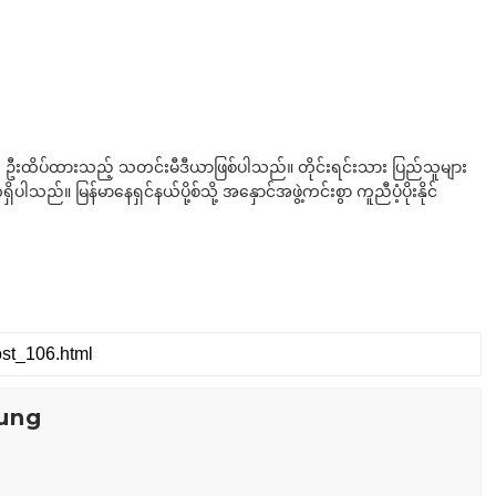
ို ဦးထိပ်ထားသည့် သတင်းမီဒီယာဖြစ်ပါသည်။ တိုင်းရင်းသား ပြည်သူများ
်။ မြန်မာနေရှင်နယ်ပို့စ်သို့ အနှောင်အဖွဲ့ကင်းစွာ ကူညီပံ့ပိုးနိုင်
ung