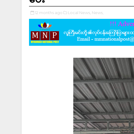
12 months ago
Local News,
News,