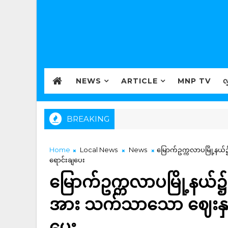
NEWS
ARTICLE
MNP TV
လ
BREAKING
Home
Local News
News
မြောက်ဥက္ကလာပမြို့နယ်၌ 
ရောင်းချပေး
မြောက်ဥက္ကလာပမြို့နယ်၌ အင
အား သက်သာသော ဈေးနှုန်းဖ
ပေး