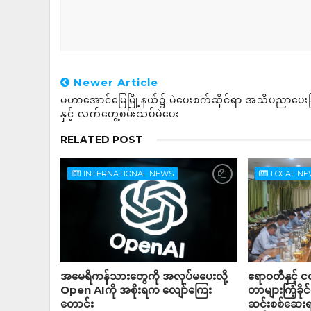
Newer Article
မဟာအောင်မြေမြို့နယ်၌ မဲပေးစက်ဆိုင်ရာ အသိပညာပေးခ
နှင့် လက်တွေ့စမ်းသပ်မဲပေး
RELATED POST
INTERNATIONAL NEWS
LOCAL N
အမေရိကန်သားတွေကို အလုပ်မပေးလို့
ဧရာဝတီနှင့် ငဝ
Open AIကို အစိုးရက လျော်ကြေး
တာများကြံ့ခို
တောင်း
ဆင်းစစ်ဆေးရန