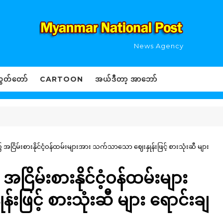
News Agency
ွှတ်တော်
CARTOON
အယ်ဒီတာ့ အာဘော်
အငြိမ်းစားနိုင်ငံ့ဝန်ထမ်းများအား သက်သာသော ဈေးနှုန်းဖြင့် စားသုံးဆီ များ
ြိမ်းစားနိုင်ငံ့ဝန်ထမ်းများ
ြင့် စားသုံးဆီ များ ရောင်းချ