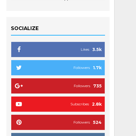
SOCIALIZE
3.5k
Likes
1.7k
Followers
735
Followers
2.8k
Subscribes
524
Followers