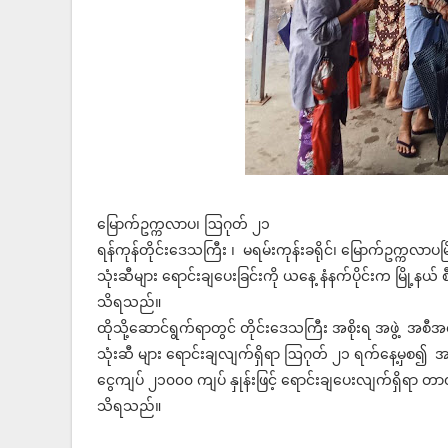
မြောက်ဥက္ကလာပ၊ ဩဂုတ် ၂၁
ရန်ကုန်တိုင်းဒေသကြီး ၊ ‌ မရမ်းကုန်းခရိုင်၊ မြောက်ဥက္ကလာပမ
သုံးဆီများ ရောင်းချပေးခြင်းကို ယနေ့ နံနက်ပိုင်းက မြို့
သိရသည်။
ထိုသို့ဆောင်ရွက်ရာတွင် တိုင်းဒေသကြီး အစိုးရ အဖွဲ့ အစီအစဉ
သုံးဆီ များ ရောင်းချလျက်ရှိရာ ဩဂုတ် ၂၁ ရက်နေ့မှစ၍ အငြိ
ငွေကျပ် ၂၁၀၀၀ ကျပ် နှုန်းဖြင့် ရောင်းချပေးလျက်ရှိရာ တ
သိရသည်။