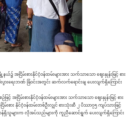
ြို့နယ်၌ အငြိမ်းစားနိုင်ငံ့ဝန်ထမ်းများအား သက်သာသော ဈေးနှုန်းဖြင့် စား
နယ် စီးပွားရေးဘဏ် ခြံ၀င်းအတွင်း ဆက်လက်ရောင်းချ ပေးလျက်ရှိကြောင်း
်ဖြင့် အငြိမ်းစားနိုင်ငံ့ဝန်ထမ်းများအား သက်သာသော ဈေးနှုန်းဖြင့် စား
မ်းစား နိုင်ငံ့၀န်ထမ်းတစ်ဦးလျှင် စားသုံးဆီ ၂ ပိဿာ၇၅ ကျပ်သားဖြင့်
ာ၀န်ရှိသူများက လိုအပ်သည်များကို ကူညီဆောင်ရွက်‌ ပေးလျက်ရှိကြောင်း