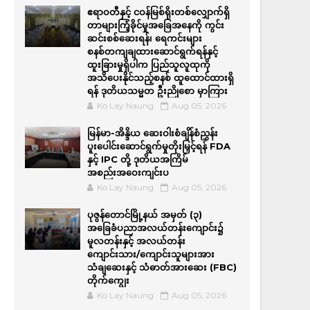
ဧရာဝတီနှင့် ငဝန်မြစ်ရိုးတစ်လျှောက်ရှိ
တာများကြံ့ခိုင်မှုအခြေအနေကို ကွင်း
ဆင်းစစ်ဆေးရန်၊ ရေကင်းများ
စနစ်တကျချထားဆောင်ရွက်ရန်နှင့်
ထူးခြားမှုရှိပါက ပြည်သူလူထုကို
အသိပေးနိုင်သည့်စနစ် ထူထောင်ထားရှိ
ရန် ဒုတိယသမ္မတ ဦးညိုစော မှာကြား
Ko Lay Naung
Aug 05, 2026
မြန်မာ-အိန္ဒိယ ဆေးဝါးစံချိန်စံညွှန်း
ပူးပေါင်းဆောင်ရွက်မှုတိုးမြှင့်ရန် FDA
နှင့် IPC တို့ ဒုတိယအကြိမ်
အစည်းအဝေးကျင်းပ
Ko Lay Naung
Aug 05, 2026
ပုဇွန်တောင်မြို့နယ် အမှတ် (၃)
အခြေခံပညာအလယ်တန်းကျောင်း၌
မူလတန်းနှင့် အလယ်တန်း
ကျောင်းသား/ကျောင်းသူများအား
သံချဆေးနှင့် သံဓာတ်အားဆေး (FBC)
တိုက်ကျွေး
Ko Lay Naung
Aug 05, 2026