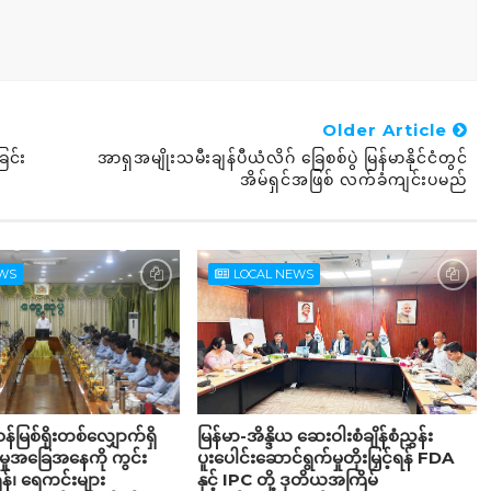
Older Article
ြင်း
အာရှအမျိုးသမီးချန်ပီယံလိဂ် ခြေစစ်ပွဲ မြန်မာနိုင်ငံတွင်
အိမ်ရှင်အဖြစ် လက်ခံကျင်းပမည်
EWS
LOCAL NEWS
န်မြစ်ရိုးတစ်လျှောက်ရှိ
မြန်မာ-အိန္ဒိယ ဆေးဝါးစံချိန်စံညွှန်း
င်မှုအခြေအနေကို ကွင်း
ပူးပေါင်းဆောင်ရွက်မှုတိုးမြှင့်ရန် FDA
်၊ ရေကင်းများ
နှင့် IPC တို့ ဒုတိယအကြိမ်