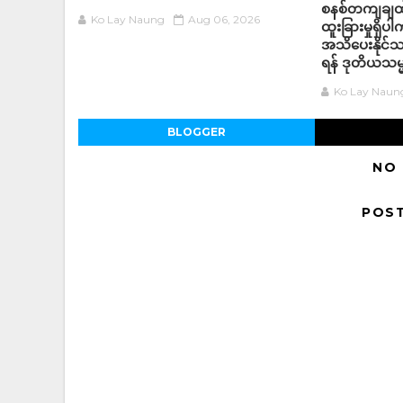
စနစ်တကျချထား
Ko Lay Naung
Aug 06, 2026
ထူးခြားမှုရှိ
အသိပေးနိုင်သ
ရန် ဒုတိယသမ္
Ko Lay Naun
BLOGGER
NO
POS