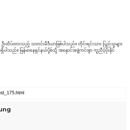
ို ဦးထိပ်ထားသည့် သတင်းမီဒီယာဖြစ်ပါသည်။ တိုင်းရင်းသား ပြည်သူများ
်။ မြန်မာနေရှင်နယ်ပို့စ်သို့ အနှောင်အဖွဲ့ကင်းစွာ ကူညီပံ့ပိုးနိုင်
ung