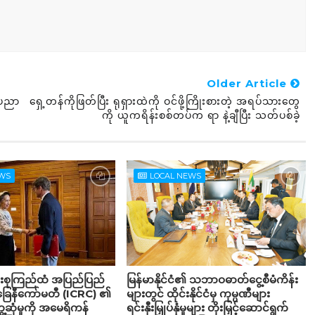
Older Article
ိပညာ
ရှေ့တန်ကိုဖြတ်ပြီး ရုရှားထဲကို ဝင်ဖို့ကြိုးစားတဲ့ အရပ်သားတွေ
ကို ယူကရိန်းစစ်တပ်က ရာ နဲ့ချီပြီး သတ်ပစ်ခဲ့
EWS
LOCAL NEWS
်းစုကြည်ထံ အပြည်ပြည်
မြန်မာနိုင်ငံ၏ သဘာဝဓာတ်ငွေ့စီမံကိန်း
်ခြေနီကော်မတီ (ICRC) ၏
များတွင် ထိုင်းနိုင်ငံမှ ကုမ္ပဏီများ
့ဆုံမှုကို အမေရိကန်
ရင်းနှီးမြှုပ်နှံမှုများ တိုးမြှင့်ဆောင်ရွက်