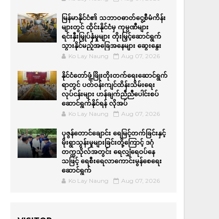
မြန်မာနိုင်ငံ၏ သဘာဝဓာတ်ငွေ့စီမံကိန်း
များတွင် ထိုင်းနိုင်ငံမှ ကုမ္ပဏီများ
ရင်းနှီးမြှုပ်နှံမှုများ တိုးမြှင့်ဆောင်ရွက်
သွားနိုင်မည့်အခြေအနေများ ဆွေးနွေး
Ko Lay Naung
Aug 07, 2026
နိုင်ငံတော်ဖွံ့ဖြိုးတိုးတက်ရေးဆောင်ရွက်
ရာတွင် ပတ်ဝန်းကျင်ထိန်းသိမ်းရေး
လုပ်ငန်းများ ဟန်ချက်ညီညီပေါင်းစပ်
ဆောင်ရွက်နိုင်ရန် လိုအပ်
Ko Lay Naung
Aug 07, 2026
ပုဇွန်တောင်ချောင်း ရေမြင့်တက်ခြင်းနှင့်
မိုးရွာသွန်းမှုများခြင်းတို့ကြောင့် ဒဂုံ
တက္ကသိုလ်အတွင်း ရေလျှံရေဝပ်နေ
သဖြင့် ရေစီးရေလာကောင်းမွန်စေရေး
ဆောင်ရွက်
Ko Lay Naung
Aug 07, 2026