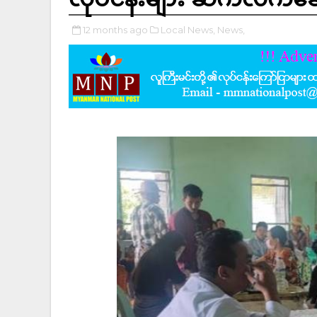
12 months ago
Local News,
News,