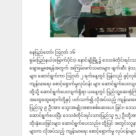
နေပြည်တော်၊ ဩဂုတ် ၁၆
ရှမ်းပြည်နယ်(မြောက်ပိုင်း)၊ နောင်ချိုမြို့၌ ဒေသခံတိုင်းရ
ချောမွေ့စေရန်အတွက် အကြမ်းဖက်သမားများ ဖျက်ဆီး ခဲ့သည့် န
များ ဆောင်ရွက်ကာ ဩဂုတ် ၂ ရက်နေ့တွင် ပြန်လည် ဖွင့်လှစ်
ကျန်းမာရေး စောင့်ရှောက်မှုလုပ်ငန်း များ ဆောင်ရွက်ပေးလ
ထို့သို့ ဆောင်ရွက်ပေးလျက်ရှိရာ ယနေ့တွင် ပြည်သူ့ဆေးရုံကြီ
အထွေထွေရောဂါတို့နှင့် ပတ်သက်၍ လိုအပ်သည့် ကျန်းမာရေ
ပြည်သူ ၉ ဦးအား သွေးအမျိုးအစားစစ်ဆေးပေး ခြင်း၊ ဒေသခံတ
ဆောင်ရွက်ပေးပြီး ဒေသခံတိုင်းရင်းသားပြည်သူ ၅၂ ဦးတို
ထိုးနှံပေးခြင်းများ ဆောင်ရွက်ပေးသည်။ ထို့ပြင် အတွင်း
များက လိုအပ်သည့် ကျန်းမာရေး စောင့်ရှောက်မှု လုပ်ငန်း