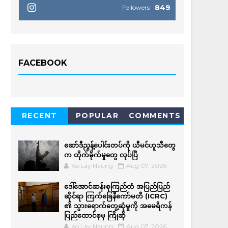
849
Followers
FACEBOOK
RECENT
POPULAR
COMMENTS
ဆော်ဒီညွန့်ပေါင်းတပ်ကို ယီမင်ဟူသီတွေ
က တိုက်ခိုက်မှုတွေ လုပ်ပြီ
Ko Lay Naung
Aug 07, 2026
ဒေါ်အောင်ဆန်းစုကြည်ထံ အပြည်ပြည်
ဆိုင်ရာ ကြက်ခြေနီကော်မတီ (ICRC)
၏ သွားရောက်တွေ့ဆုံမှုကို အမေရိကန်
ပြည်ထောင်စုမှ ကြိုဆို
Ko Lay Naung
Aug 07, 2026