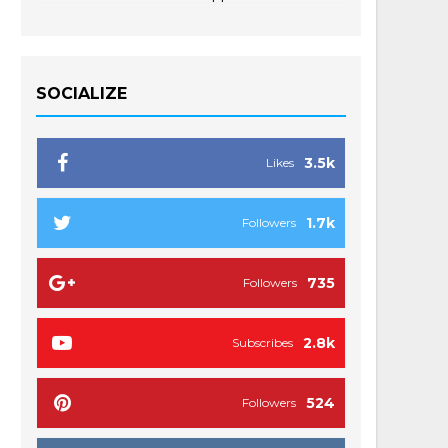
SOCIALIZE
3.5k
Likes
1.7k
Followers
735
Followers
2.8k
Subscribes
524
Followers