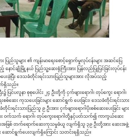
င်းသား ပြည်သူများ ၏ ကျန်းမာရေးစောင့်ရှောက်မှုလုပ်ငန်းများ အဆင်ပြေ
ောင်ချိုမြို့နယ် ပြည်သူ့ဆေးရုံကြီးအား ပြန်လည်ပြုပြင်ခြင်းလုပ်ငန်း
ပေးခဲ့ပြီး ဒေသခံတိုင်းရင်းသားပြည်သူများအား လိုအပ်သည့်
ျက်ရှိသည်။
း၌ ပြင်ပလူနာ စုစုပေါင်း ၂၄ ဦးတို့ကို ငှက်ဖျားရောဂါ၊ တုပ်ကွေး ရောဂါ၊
းစစ်ဆေး ကုသပေးခြင်းများ ဆောင်ရွက် ပေးခြင်း၊ ဒေသခံတိုင်းရင်းသား
ိုင်းရင်းသားပြည်သူ ၉ ဦးအား ငှက်ဖျားရောဂါပိုးစစ်ဆေးပေးခြင်း များ
့အား ဝက်သက် ရောဂါ၊ တုပ်ကွေးရောဂါတို့နှင့်ပတ်သက်၍ ကာကွယ်ဆေး
လူနာအဖြစ် တက်ရောက်ဆေးကုသမှုခံယူ လျက်ရှိသူ ၃၉ ဦးတို့အား ဆေးအဖွဲ့
များ ဆောင်ရွက်ပေးလျက်ရှိကြောင်း သတင်းရရှိသည်။