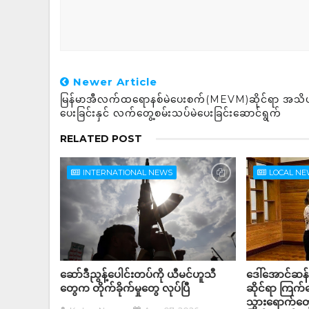
Newer Article
မြန်မာအီလက်ထရောနစ်မဲပေးစက်(MEVM)ဆိုင်ရာ အသ
ပေးခြင်းနှင် လက်တွေ့စမ်းသပ်မဲပေးခြင်းဆောင်ရွက်
RELATED POST
INTERNATIONAL NEWS
LOCAL N
ဆော်ဒီညွန့်ပေါင်းတပ်ကို ယီမင်ဟူသီ
ဒေါ်အောင်ဆန
တွေက တိုက်ခိုက်မှုတွေ လုပ်ပြီ
ဆိုင်ရာ ကြက
သွားရောက်တွေ