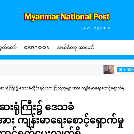
News Agency
ွှတ်တော်
CARTOON
အယ်ဒီတာ့ အာဘော်
INTERNATIONAL 
သူ့ဆေးရုံကြီး၌ ဒေသခံတိုင်းရင်းသားပြည်သူများအား ကျန်းမာရေးစောင့်ရှောက်မှု
့ဆေးရုံကြီး၌ ဒေသခံ
အား ကျန်းမာရေးစောင့်ရှောက်မှု
ာင်ရွက်ပေးလျက်ရှိ