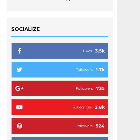
SOCIALIZE
3.5k
Likes
1.7k
Followers
735
Followers
2.8k
Subscribes
524
Followers