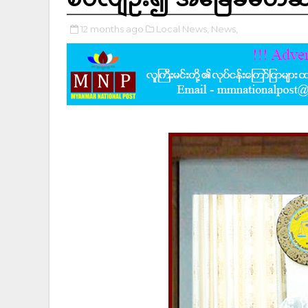
12 months ago
Local News,
News,