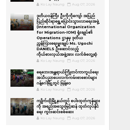
Ko Lay Naung
Aug 07, 2026
ဒုတိယဝန်ကြီး ဦးကိုကိုကျော် အပြည်
ပြည်ဆိုင်ရာရွှေ့ပြောင်းသွားလာရေးအဖွဲ့
(International Organization
for Migration-IOM) ရုံးချုပ်၏
Operations ဌာနမှ ဒုတိယ
ညွှန်ကြားရေးမှူးချုပ် Ms. Ugochi
DANIELS ဦးဆောင်သည့်
ကိုယ်စားလှယ်အဖွဲ့အား လက်ခံတွေ့ဆုံ
Ko Lay Naung
Aug 07, 2026
ရေဘေးအန္တရာယ်ကြိုတင်ကာကွယ်ရေး
အသိပညာပေးလက်ကမ်းစာစောင်များ
ဂန့်ဂေါမြို့တွင် ဖြန့်ဝေ
Ko Lay Naung
Aug 07, 2026
ကျိုက်ထိုမြို့နယ်တွင် စပါးထုတ်ကုန်များ
ကို အရည်အ‌သွေးမြင့်ဆန် ထုတ်လုပ်နိုင်
ရေး ကွင်းဆင်းစစ်ဆေး
Ko Lay Naung
Aug 07, 2026