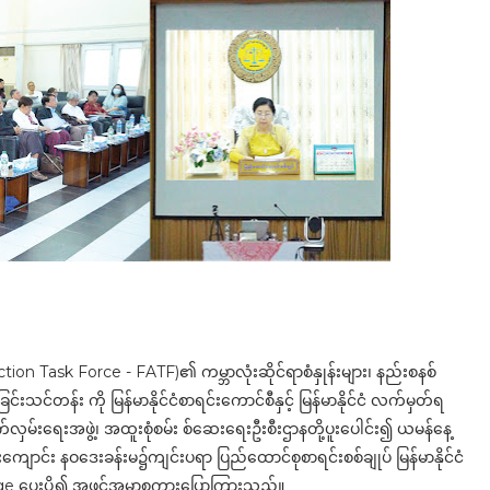
ion Task Force - FATF)၏ ကမ္ဘာလုံးဆိုင်ရာစံနှုန်းများ၊ နည်းစနစ်
်းသင်တန်း ကို မြန်မာနိုင်ငံစာရင်းကောင်စီနှင့် မြန်မာနိုင်ငံ လက်မှတ်ရ
်လှမ်းရေးအဖွဲ့၊ အထူးစုံစမ်း စ်ဆေးရေးဦးစီးဌာနတို့ပူးပေါင်း၍ ယမန်နေ့
တန်းကျောင်း နဝဒေးခန်းမ၌ကျင်းပရာ ပြည်ထောင်စုစာရင်းစစ်ချုပ် မြန်မာနိုင်ငံ
ge ပေးပို့၍ အဖွင့်အမှာစကားပြောကြားသည်။