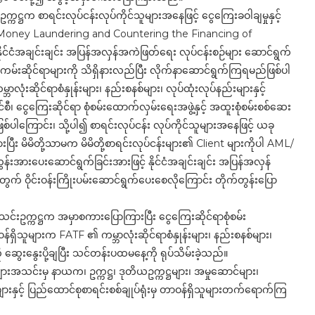
ီဥက္ကဋ္ဌက စာရင်းလုပ်ငန်းလုပ်ကိုင်သူများအနေဖြင့် ငွေကြေးခဝါချမှုနှင့်
ti-Money Laundering and Countering the Financing of
အချင်းချင်း အပြန်အလှန်အကဲဖြတ်ရေး လုပ်ငန်းစဉ်များ ဆောင်ရွက်
မ်းဆိုင်ရာများကို သိရှိနားလည်ပြီး လိုက်နာဆောင်ရွက်ကြရမည်ဖြစ်ပါ
ံးဆိုင်ရာစံနှုန်းများ၊ နည်းစနစ်များ၊ လုပ်ထုံးလုပ်နည်းများနှင့်
စီ၊ ငွေကြေးဆိုင်ရာ စုံစမ်းထောက်လှမ်းရေးအဖွဲ့နှင့် အထူးစုံစမ်းစစ်ဆေး
ြစ်ပါကြောင်း၊ သို့ပါ၍ စာရင်းလုပ်ငန်း လုပ်ကိုင်သူများအနေဖြင့် ယခု
ြီး မိမိတို့သာမက မိမိတို့စာရင်းလုပ်ငန်းများ၏ Client များကိုပါ AML/
ွန်းအားပေးဆောင်ရွက်ခြင်းအားဖြင့် နိုင်ငံအချင်းချင်း အပြန်အလှန်
က် ဝိုင်းဝန်းကြိုးပမ်းဆောင်ရွက်ပေးစေလိုကြောင်း တိုက်တွန်းပြော
သင်းဥက္ကဋ္ဌက အမှာစကားပြောကြားပြီး ငွေကြေးဆိုင်ရာစုံစမ်း
ာဝန်ရှိသူများက FATF ၏ ကမ္ဘာလုံးဆိုင်ရာစံနှုန်းများ၊ နည်းစနစ်များ၊
 ဆွေးနွေးပို့ချပြီး သင်တန်းပထမနေ့ကို ရုပ်သိမ်းခဲ့သည်။
င်များအသင်းမှ နာယက၊ ဥက္ကဋ္ဌ၊ ဒုတိယဥက္ကဋ္ဌများ၊ အမှုဆောင်များ၊
းနှင့် ပြည်ထောင်စုစာရင်းစစ်ချုပ်ရုံးမှ တာဝန်ရှိသူများတက်ရောက်ကြ