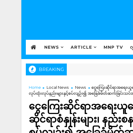
NEWS
ARTICLE
MNP TV
လ
BREAKING
Home
Local News
News
ငွေကြေးဆိုင်ရာအရေးယူဆော
လုပ်ထုံးလုပ်နည်းများနှင့်စပ်လျဉ်း၍ အခြေခံမိတ်ဆက်ခြင်းသင်တန်
ငွေကြေးဆိုင်ရာအရေးယူဆေ
ဆိုင်ရာစံနှုန်းများ၊ နည်းစန
စပ်လျဉ်း၍ အခြေခံမိတ်ဆက်