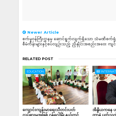
Newer Article
စက်မှုဝန်ကြီးဌာနမှ ဆောင်ရွက်လျက်ရှိသော သံမဏိစက်ရုံ
စီမံကိန်းများနှင့်စပ်လျဉ်းသည့် ညှိနှိုင်းအစည်းအဝေး ကျင
RELATED POST
EDUCATION
INTERNA
ကျောင်းကျန်းမာရေးသီတင်းပတ်
အိန္ဒိယကနေ ဟာ
လှုပ်ရှားမှုအဖြစ် ဂန့်ဂေါမြို့နယ်တွင်
တာနဲ့ ပတ်သက်