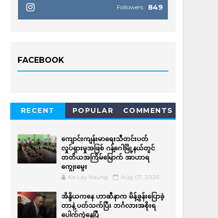
849
Followers
FACEBOOK
RECENT
POPULAR
COMMENTS
ကျောင်းကျန်းမာရေးသီတင်းပတ်
လှုပ်ရှားမှုအဖြစ် ဂန့်ဂေါမြို့နယ်တွင်
တတိယအကြိမ်မြောက် အာဟာရ
ကျွေးမွေး
Ko Lay Naung
Aug 07, 2026
အိန္ဒိယကနေ ဟာဆီနာက မိန့်ခွန်းပြောခဲ့
တာနဲ့ ပတ်သက်ပြီး ဘင်္ဂလားအစိုးရ
ပေါက်ကွဲနေပြီ