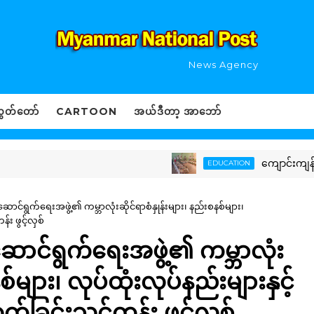
News Agency
ွှတ်တော်
CARTOON
အယ်ဒီတာ့ အာဘော်
ကျောင်းကျန်းမာရေးသ
EDUCATION
င်ရွက်ရေးအဖွဲ့၏ ကမ္ဘာလုံးဆိုင်ရာစံနှုန်းများ၊ နည်းစနစ်များ၊
း ဖွင့်လှစ်
ာင်ရွက်ရေးအဖွဲ့၏ ကမ္ဘာလုံး
စ်များ၊ လုပ်ထုံးလုပ်နည်းများနှင့်
ခြင်းသင်တန်း ဖွင့်လှစ်