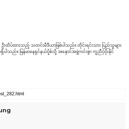
ို ဦးထိပ်ထားသည့် သတင်းမီဒီယာဖြစ်ပါသည်။ တိုင်းရင်းသား ပြည်သူများ
်။ မြန်မာနေရှင်နယ်ပို့စ်သို့ အနှောင်အဖွဲ့ကင်းစွာ ကူညီပံ့ပိုးနိုင်
ung