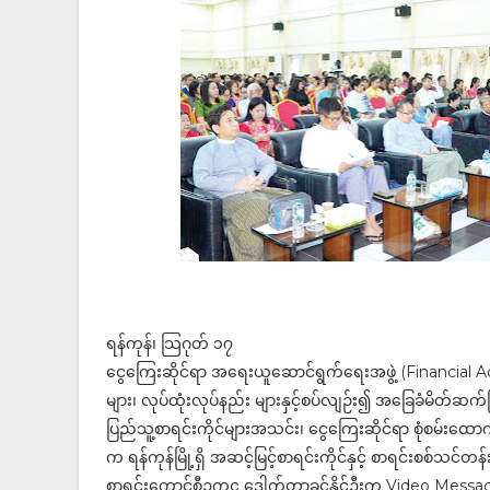
ရန်ကုန်၊ သြဂုတ် ၁၇
ငွေကြေးဆိုင်ရာ အရေးယူဆောင်ရွက်ရေးအဖွဲ့ (Financial Act
များ၊ လုပ်ထုံးလုပ်နည်း များနှင့်စပ်လျဉ်း၍ အခြေခံမိတ်ဆက်ခြင
ပြည်သူ့စာရင်းကိုင်များအသင်း၊ ငွေကြေးဆိုင်ရာ စုံစမ်းထောက
က ရန်ကုန်မြို့ရှိ အဆင့်မြင့်စာရင်းကိုင်နှင့် စာရင်းစစ်သင်
စာရင်းကောင်စီဥက္ကဋ္ဌ ဒေါက်တာခင်နိုင်ဦးက Video Messa