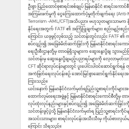
ဦးစွာ ပြည်ထောင်စုစာရင်းစစ်ချုပ် မြန်မာနိုင်ငံ စာရင်းကောင်စ
အကြမ်းဖက်မှုကို ငွေကြေးထောက်ပံ့မှုတိုက်ဖျက်ရေး (An
Terrorism -AML/CFT)အသိပညာ၊ ဗဟုသုတများသာမက နိုင်ငံ
နိုင်ရေးအတွက် FATF ၏ အကြံပြုချက်များ၊ စည်းမျဉ်းစည်းက
ကြောင်း၊ ယခုဖွင့်လှစ်သည့် သင်တန်းတွင်လည်း FATF ၏ ကမ္ဘာလု
စပ်လျဉ်း၍ အခြေခံမိတ်ဆက်ခြင်းကို မြန်မာနိုင်ငံစာရင်းကောင်
ရေးဦးစီးဌာနတို့မှ တာဝန်ရှိသူများက ဆွေးနွေးပို့ချ သွားမည်ဖ
သင်တန်းမှ ဆွေးနွေးပို့ချမည့်ပညာရပ်များကို လေ့လာမှတ်သားပ
CFT ဆိုင်ရာလုပ်ငန်းများတွင် ပူးပေါင်းပါဝင်ဆောင်ရွက်ရန် တ
အကဲဖြတ်ရေးလုပ်ငန်းစဉ် အောင်မြင်စွာဆောင်ရွက်နိုင်ရေးအတွ
ကြားသည်။
ယင်းနောက် မြန်မာနိုင်ငံလက်မှတ်ရပြည်သူ့စာရင်းကိုင်များအ
ထောက်လှမ်းရေးအဖွဲ့နှင့် မြန်မာနိုင်ငံစာရင်းကောင်စီတို့မှ တ
လုပ်ထုံးလုပ်နည်းများနှင့်စပ်လျဉ်း၍ အခြေခံမိတ်ဆက်ခြင်းကို
သင်တန်းဖွင့်ပွဲသို့ မြန်မာနိုင်ငံလက်မှတ်ရ ပြည်သူ့စာရင်းကို
အသင်းသားများ၊ စာရင်းလုပ်ငန်းအသီးသီးမှ ကိုယ်စားလှယ်မျာ
ကြောင်း သိရသည်။