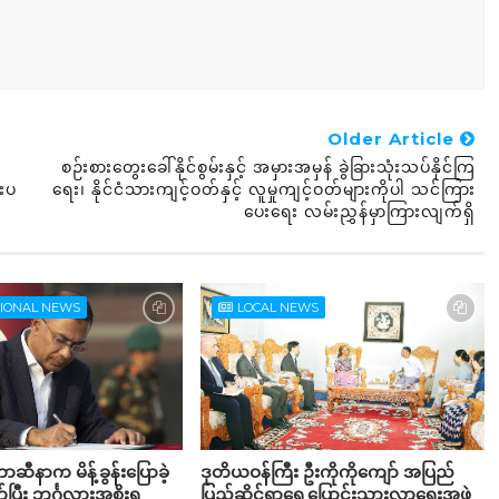
Older Article
စဉ်းစားတွေးခေါ်နိုင်စွမ်းနှင့် အမှားအမှန် ခွဲခြားသုံးသပ်နိုင်ကြ
်းပ
ရေး၊ နိုင်ငံသားကျင့်ဝတ်နှင့် လူမှုကျင့်ဝတ်များကိုပါ သင်ကြား
ပေးရေး လမ်းညွှန်မှာကြားလျက်ရှိ
TIONAL NEWS
LOCAL NEWS
ဆီနာက မိန့်ခွန်းပြောခဲ့
ဒုတိယဝန်ကြီး ဦးကိုကိုကျော် အပြည်
ပြီး ဘင်္ဂလားအစိုးရ
ပြည်ဆိုင်ရာရွှေ့ပြောင်းသွားလာရေးအဖွဲ့