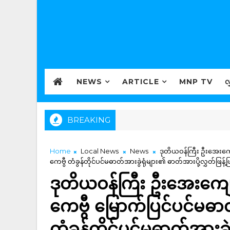
NEWS
ARTICLE
MNP TV
လ
BREAKING
Home
Local News
News
ဒုတိယဝန်ကြီး ဦးအေးကျော်
ကေဗွီ တံခွန်တိုင်ပင်မဓာတ်အားခွဲရုံများ၏ ဓာတ်အားပို့လွှတ်ဖြန့်
ဒုတိယဝန်ကြီး ဦးအေးကျော်
ကေဗွီ မြောက်ပြင်ပင်မဓာတ်
တံခွန်တိုင်ပင်မဓာတ်အားခွ