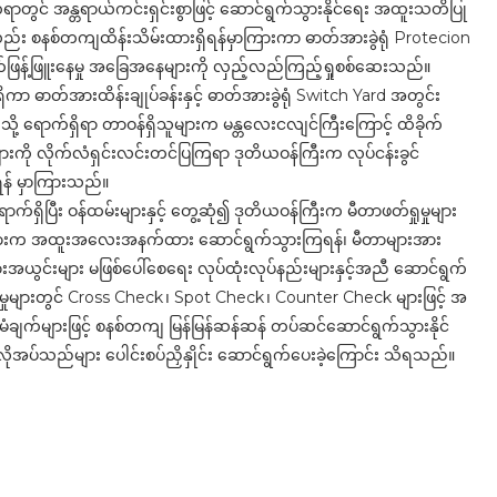
ွက်ရာတွင် အန္တရာယ်ကင်းရှင်းစွာဖြင့် ဆောင်ရွက်သွားနိုင်ရေး အထူးသတိပြု
ုလည်း စနစ်တကျထိန်းသိမ်းထားရှိရန်မှာကြားကာ ဓာတ်အားခွဲရုံ Protecion
ှတ်ဖြန့်ဖြူးနေမှု အခြေအနေများကို လှည့်လည်ကြည့်ရှုစစ်ဆေးသည်။
ရှိကာ ဓာတ်အားထိန်းချုပ်ခန်းနှင့် ဓာတ်အားခွဲရုံ Switch Yard အတွင်း
ု့ ရောက်ရှိရာ တာဝန်ရှိသူများက မန္တလေးငလျင်ကြီးကြောင့် ထိခိုက်
ျားကို လိုက်လံရှင်းလင်းတင်ပြကြရာ ဒုတိယဝန်ကြီးက လုပ်ငန်းခွင်
န် မှာကြားသည်။
 ရောက်ရှိပြီး ဝန်ထမ်းများနှင့် တွေ့ဆုံ၍ ဒုတိယဝန်ကြီးက မီတာဖတ်ရှုမှုများ
ှိသူများက အထူးအလေးအနက်ထား ဆောင်ရွက်သွားကြရန်၊ မီတာများအား
းအယွင်းများ မဖြစ်ပေါ်စေရေး လုပ်ထုံးလုပ်နည်းများနှင့်အညီ ဆောင်ရွက်
း မှုများတွင် Cross Check ၊ Spot Check ၊ Counter Check များဖြင့် အ
မံချက်များဖြင့် စနစ်တကျ မြန်မြန်ဆန်ဆန် တပ်ဆင်ဆောင်ရွက်သွားနိုင်
လိုအပ်သည်များ ပေါင်းစပ်ညှိနှိုင်း ဆောင်ရွက်ပေးခဲ့ကြောင်း သိရသည်။