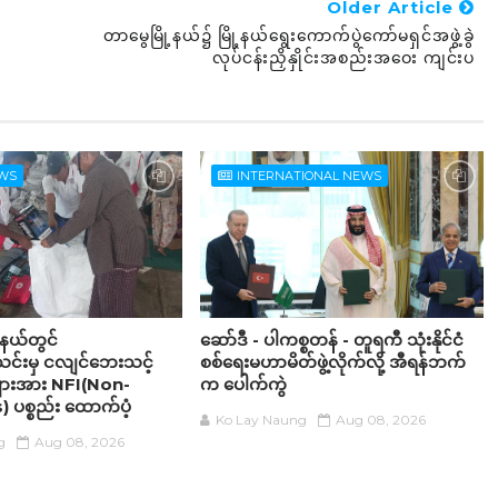
Older Article
တာမွေမြို့နယ်၌ မြို့နယ်ရွေးကောက်ပွဲကော်မရှင်အဖွဲ့ခွဲ
လုပ်ငန်းညှိနှိုင်းအစည်းအဝေး ကျင်းပ
EWS
INTERNATIONAL NEWS
့နယ်တွင်
ဆော်ဒီ - ပါကစ္စတန် - တူရကီ သုံးနိုင်ငံ
င်းမှ ငလျင်ဘေးသင့်
စစ်ရေးမဟာမိတ်ဖွဲ့လိုက်လို့ အီရန်ဘက်
များအား NFI(Non-
က ပေါက်ကွဲ
ပစ္စည်း ထောက်ပံ့
Ko Lay Naung
Aug 08, 2026
g
Aug 08, 2026