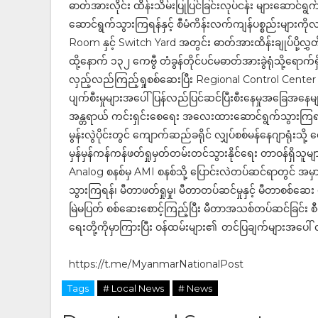
ဓာတ်အားလိုင်း ထိန်းသိမ်းပြုပြင်ခြင်းလုပ်ငန်း များဆောင်ရ
ဆောင်ရွက်သွားကြရန်နှင့် စီမံကိန်းလက်ကျန်ပစ္စည်းများကိ
Room နှင့် Switch Yard အတွင်း ဓာတ်အားထိန်းချုပ်ပို့လွ
ထို့နောက် ၁၃၂ ကေဗွီ တံခွန်တိုင်ပင်မဓာတ်အားခွဲရုံသို့ရောက်
လှည့်လည်ကြည့်ရှုစစ်ဆေးပြီး Regional Control Center သိ
ပျက်စီးမှုများအပေါ် ပြန်လည်ပြင်ဆင်ပြီးစီးနေမှုအခြေအနေမ
အန္တရာယ် ကင်းရှင်းစေရေး အလေးထားဆောင်ရွက်သွားကြရ
မွန်းလွဲပိုင်းတွင် ကျောက်ဆည်ခရိုင် လျှပ်စစ်မန်နေဂျာရုံးသို့
မှန်မှန်ကန်ကန်ဖတ်ရှုမှတ်တမ်းတင်သွားနိုင်ရေး တာဝန်ရ
Analog စနစ်မှ AMI စနစ်သို့ ပြောင်းလဲတပ်ဆင်ရာတွင် အမှာ
သွားကြရန်၊ မီတာဖတ်ရှုမှု၊ မီတာတပ်ဆင်မှုနှင့် မီတာစစ်ဆေ
မြဲမပြတ် စစ်ဆေးစောင့်ကြည့်ပြီး မီတာအသစ်တပ်ဆင်ခြင်း စီ
ရေးတို့ကိုမှာကြားပြီး ဝန်ထမ်းများ၏ တင်ပြချက်များအပေါ် 
https://t.me/MyanmarNationalPost
Tags
# Local News
# News