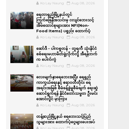
Ko Lay Naung
Aug 08, 2026
ရေတာရှည်မြို့နယ်တွင်
ကြက်ခြေနီအသင်းမှ ငလျင်ဘေးသင့်
အိမ်‌ထောင်စုများအား NFI(Non-
Food Items) ပစ္စည်း ထောက်ပံ့
Ko Lay Naung
Aug 08, 2026
ဆော်ဒီ - ပါကစ္စတန် - တူရကီ သုံးနိုင်ငံ
စစ်ရေးမဟာမိတ်ဖွဲ့လိုက်လို့ အီရန်ဘက်
က ပေါက်ကွဲ
Ko Lay Naung
Aug 08, 2026
လေးမျက်နှာရေဘေးအပြီး ရေရှည်
ကာကွယ်ရေးနှင့် ဧရာဝတီတိုင်း ရေ
အရင်းအမြစ် စီမံခန့်ခွဲမှုစီမံချက် ရေးဆွဲ
ဆောင်ရွက်ရန် နိုင်ငံတော်သမ္မတ ဦးမင်း
အောင်လှိုင် မှာကြား
Ko Lay Naung
Aug 08, 2026
တန့်ဆည်မြို့နယ် ရေဘေးသင့်ပြည်
သူများအား ထောက်ပံ့ငွေများပေးအပ်
Ko Lay Naung
Aug 08, 2026