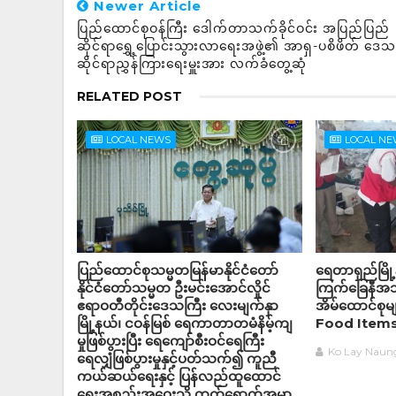
Newer Article
ပြည်ထောင်စုဝန်ကြီး ဒေါက်တာသက်ခိုင်ဝင်း အပြည်ပြည်
ဆိုင်ရာရွှေ့ပြောင်းသွားလာရေးအဖွဲ့၏ အာရှ-ပစိဖိတ် ဒေသ
ဆိုင်ရာညွှန်ကြားရေးမှူးအား လက်ခံတွေ့ဆုံ
RELATED POST
LOCAL NEWS
LOCAL N
ပြည်ထောင်စုသမ္မတမြန်မာနိုင်ငံတော်
ရေတာရှည်မြို
နိုင်ငံတော်သမ္မတ ဦးမင်းအောင်လှိုင်
ကြက်ခြေနီအသ
ဧရာဝတီတိုင်းဒေသကြီး လေးမျက်နှာ
အိမ်‌ထောင်စု
မြို့နယ်၊ ငဝန်မြစ် ရေကာတာတမံနိမ့်ကျ
Food Items) 
မှုဖြစ်ပွားပြီး ရေကျော်စီးဝင်ရေကြီး
Ko Lay Naun
ရေလျှံဖြစ်ပွားမှုနှင့်ပတ်သက်၍ ကူညီ
ကယ်ဆယ်ရေးနှင့် ပြန်လည်ထူထောင်
ရေးအစည်းအဝေးသို့ တက်ရောက်အမှာ