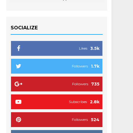
SOCIALIZE
3.5k
Likes
1.7k
Followers
735
Followers
2.8k
Subscribes
524
Followers