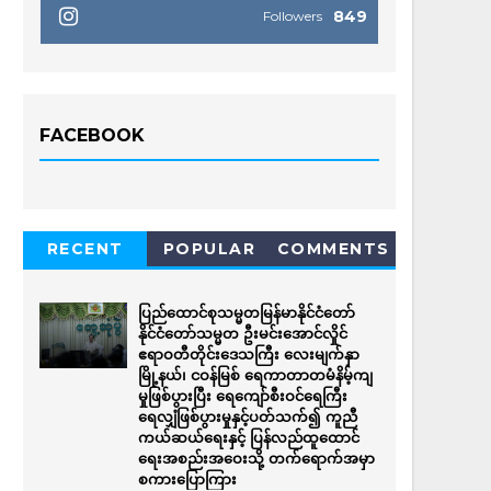
849
Followers
FACEBOOK
RECENT
POPULAR
COMMENTS
ပြည်ထောင်စုသမ္မတမြန်မာနိုင်ငံတော်
နိုင်ငံတော်သမ္မတ ဦးမင်းအောင်လှိုင်
ဧရာဝတီတိုင်းဒေသကြီး လေးမျက်နှာ
မြို့နယ်၊ ငဝန်မြစ် ရေကာတာတမံနိမ့်ကျ
မှုဖြစ်ပွားပြီး ရေကျော်စီးဝင်ရေကြီး
ရေလျှံဖြစ်ပွားမှုနှင့်ပတ်သက်၍ ကူညီ
ကယ်ဆယ်ရေးနှင့် ပြန်လည်ထူထောင်
ရေးအစည်းအဝေးသို့ တက်ရောက်အမှာ
စကားပြောကြား