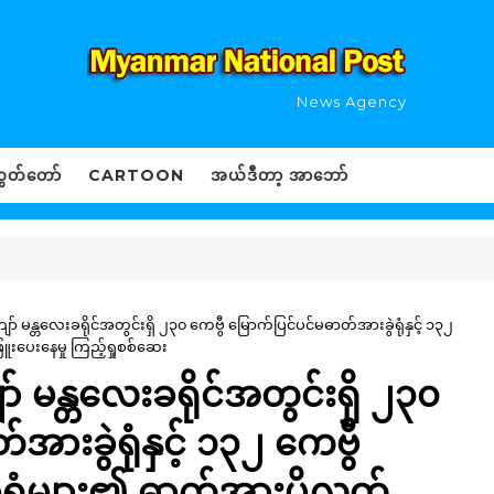
News Agency
ွှတ်တော်
CARTOON
အယ်ဒီတာ့ အာဘော်
 မန္တလေးခရိုင်အတွင်းရှိ ၂၃၀ ကေဗွီ မြောက်ပြင်ပင်မဓာတ်အားခွဲရုံနှင့် ၁၃၂
ဖြူးပေးနေမှု ကြည့်ရှုစစ်ဆေး
 မန္တလေးခရိုင်အတွင်းရှိ ၂၃၀
အားခွဲရုံနှင့် ၁၃၂ ကေဗွီ
ဲရုံများ၏ ဓာတ်အားပို့လွှတ်