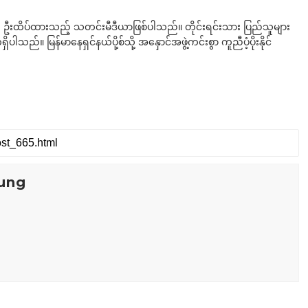
ို ဦးထိပ်ထားသည့် သတင်းမီဒီယာဖြစ်ပါသည်။ တိုင်းရင်းသား ပြည်သူများ
်။ မြန်မာနေရှင်နယ်ပို့စ်သို့ အနှောင်အဖွဲ့ကင်းစွာ ကူညီပံ့ပိုးနိုင်
ung