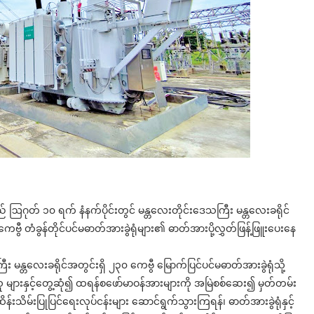
 ဩဂုတ် ၁၀ ရက် နံနက်ပိုင်းတွင် မန္တလေးတိုင်းဒေသကြီး မန္တလေးခရိုင်
ကေဗွီ တံခွန်တိုင်ပင်မဓာတ်အားခွဲရုံများ၏ ဓာတ်အားပို့လွှတ်ဖြန့်ဖြူးပေးနေ
မန္တလေးခရိုင်အတွင်းရှိ ၂၃၀ ကေဗွီ မြောက်ပြင်ပင်မဓာတ်အားခွဲရုံသို့
သူ များနှင့်တွေ့ဆုံ၍ ထရန်စဖော်မာဝန်အားများကို အမြဲစစ်ဆေး၍ မှတ်တမ်း
ိန်းသိမ်းပြုပြင်ရေးလုပ်ငန်းများ ဆောင်ရွက်သွားကြရန်၊ ဓာတ်အားခွဲရုံနှင့်