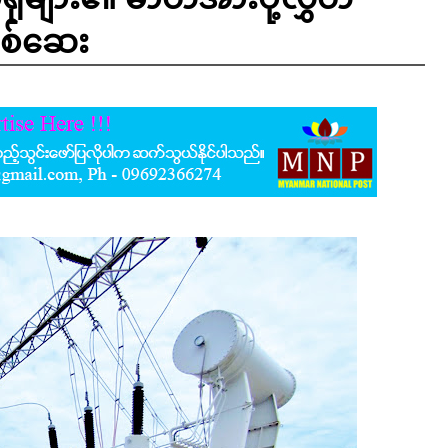
ုစစ်ဆေး