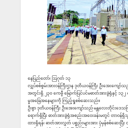
နေပြည်တော်၊ ဩဂုတ် ၁၃
လျှပ်စစ်စွမ်းအားဝန်ကြီးဌာန ဒုတိယဝန်ကြီး ဦးအေးကျော်သည်
အတွင်းရှိ ၂၃၀ ကေဗွီ မြောက်ပြင်ပင်မဓာတ်အားခွဲရုံနှင့် ၁၃၂ 
မှုအခြေအနေများကို ကြည့်ရှုစစ်ဆေးသည်။
ဦးစွာ ဒုတိယဝန်ကြီး ဦးအေးကျော်သည် မန္တလေးတိုင်းဒေသကြီး 
ရောက်ရှိပြီး ဓာတ်အားခွဲရုံအစည်းအဝေးခန်းမတွင် တာဝန်ရှိ
ထားရှိရန်၊ ဓာတ်အားလွှတ် ပစ္စည်းများအား ပုံမှန်စစ်ဆေးပြီး ထ