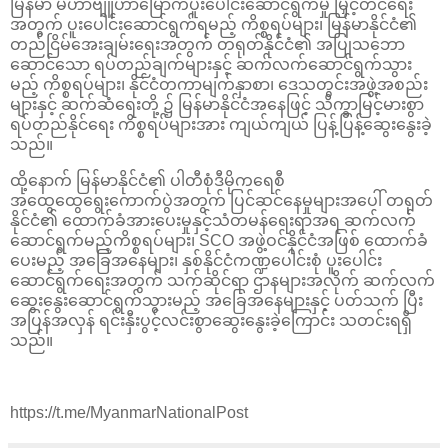
မြန်မာ မဟာဗျူဟာမြောက်ပူးပေါင်းဆောင်ရွက်မှု မြှင့်တင်ရေး
အတွက် ပူးပေါင်းဆောင်ရွက်ရမည့် ကိစ္စရပ်များ၊ မြန်မာနိုင်ငံ၏
တည်ငြိမ်အေးချမ်းရေးအတွက် တရုတ်နိုင်ငံ၏ အပြုသဘော
ဆောင်သော ရပ်တည်ချက်များနှင့် ဆက်လက်ဆောင်ရွက်သွား
မည့် ကိစ္စရပ်များ၊ နိုင်ငံတကာမျက်နှာစာ၊ ဒေသတွင်းအဖွဲ့အစည်း
များနှင့် ဆက်ဆံရေးတို့ ၌ မြန်မာနိုင်ငံအနေဖြင့် သိက္ခာမြင့်မားစွာ
ရပ်တည်နိုင်ရေး ကိစ္စရပ်များအား ကျယ်ကျယ် ပြန့်ပြန့်ဆွေးနွေးခဲ့
သည်။
ထို့နောက် မြန်မာနိုင်ငံ၏ ပါတီစုံဒီမိုကရေစီ
အထွေထွေရွေးကောက်ပွဲအတွက် ပြင်ဆင်နေမှုများအပေါ် တရုတ်
နိုင်ငံ၏ ထောက်ခံအားပေးမှုနှင့်သံတမန်ရေးရာအရ ဆက်လက်
ဆောင်ရွက်မည့်ကိစ္စရပ်များ၊ SCO အဖွဲ့ဝင်နိုင်ငံအဖြစ် ထောက်ခံ
ပေးမည့် အခြေအနေများ၊ နှစ်နိုင်ငံကဏ္ဍပေါင်းစုံ ပူးပေါင်း
ဆောင်ရွက်ရေးအတွက် သက်ဆိုင်ရာ ဌာနများအလိုက် ဆက်လက်
ဆွေးနွေးဆောင်ရွက်သွားမည့် အခြေအနေများနှင့် ပတ်သက် ပြီး
အပြန်အလှန် ရင်းနှီးပွင့်လင်းစွာဆွေးနွေးခဲ့ကြောင်း သတင်းရရှိ
သည်။
https://t.me/MyanmarNationalPost