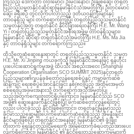
ကြသည့် ဒေါက်တာ ဝါဝါမောင်၊ ဦးမင်းနောင်၊ ဦးချစ်ဆွေ၊ တရုတ်
ပြည်သူ့သမ္မတနိုင်ငံဆိုင်ရာမြန်မာနိုင်ငံသံအမတ်ကြီး ဦးတင်မောင်
ဆွေ၊ ခရီးစဉ် တွင်လိုက်ပါလာသည့် ဒုတိယဝန်ကြီးများနှင့်
တာဝန်ရှိသူ များ တက်ရောက်ကြပြီး တရုတ်ပြည်သူ့သမ္မတနိုင်ငံ
သမ္မတနှင့်အတူ တရုတ်နိုင်ငံ နိုင်ငံခြားရေးဝန်ကြီး H.E. Mr. Wang
Yi ၊ တရုတ်ပြည်သူ့သမ္မတနိုင်ငံအစိုးရအဖွဲ့မှ တာဝန်ရှိသူများ၊
မြန်မာနိုင်ငံ ဆိုင်ရာ တရုတ်နိုင်ငံသံအမတ်ကြီး H.E. Ms. Ma Jia
နှင့် တာဝန်ရှိသူများ တက်ရောက်ကြသည်။
ထိုသို့တွေ့ဆုံဆွေးနွေးရာတွင် တရုတ်ပြည်သူ့သမ္မတနိုင်ငံ သမ္မတ
H.E. Mr. Xi Jinping ကယခုကဲ့သို့ မြန်မာနိုင်ငံအနေဖြင့် ရှန်ဟိုင်း
ပူးပေါင်းဆောင်ရွက်မှုအဖွဲ့ ထိပ်သီး အစည်းအဝေး (Shanghai
Cooperation Organisation SCO SUMMIT 2025)နှင့်တရုတ်
ပြည်သူများ၏ဂျပန်ခုခံတော်လှန်ရေးစစ်ပွဲနှင့် ကမ္ဘာ့ဖက်ဆစ်
ဆန့်ကျင် ရေးစစ်ပွဲအောင်နိုင်ခြင်း နှစ်(၈၀)ပြည့် အထိမ်းအမှတ်
စစ်ရေးပြအခမ်းအနားသို့ တက်ရောက်အသိအမှတ်ပြု
သည့်အတွက်ကျေးဇူးတင်ရှိပါကြောင်း၊ မြန်မာနိုင်ငံသည် SCO
အဖွဲ့၏ ဆွေးနွေးဖက်နိုင်ငံဖြစ်ပြီး ဖက်ဆစ်တော်လှန်ရေးတွင်
လည်း ပါဝင်ခဲ့သည့် နိုင်ငံဖြစ်ကြောင်း၊ တရုတ်နှင့်မြန်မာသည်
ခိုင်မာသည့်ဆွေမျိုးပေါက်ဖော်ဆက်ဆံရေးရှိသည့် အိမ်နီးချင်း
နိုင်ငံများဖြစ်ပြီး တရုတ်နိုင်ငံအနေဖြင့် မြန်မာနိုင်ငံ၏ ဖွံ့ဖြိုး
တိုးတက် ရေးနှင့်တည်ငြိမ်ရေးကို အမြဲထောက်ခံရပ်တည်အားပေး
လျက်ရှိကြောင်း၊ မြန်မာနိုင်ငံ ၏ နိုင်ငံရေးတည်ဆောက်မှုများကို