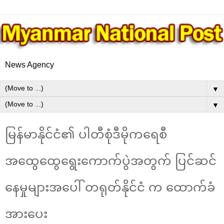
News Agency
▼
▼
မြန်မာနိုင်ငံ၏ ပါတီစုံဒီမိုကရေစီ
အထွေထွေရွေးကောက်ပွဲအတွက် ပြင်ဆင်
နေမှုများအပေါ် တရုတ်နိုင်ငံ က ထောက်ခံ
အားပေး