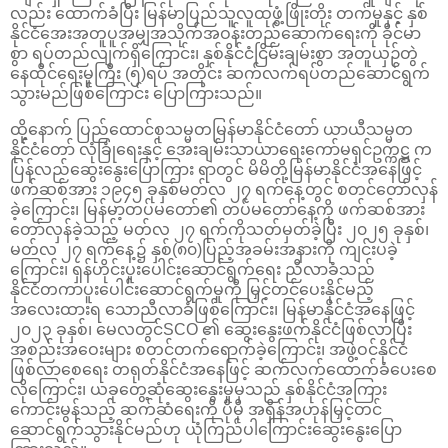
လည်း ထောက်ခံပြီး မြန်မာပြည်သူလူထုဖွံ့ဖြိုးတိုး တက်မှုနှင့် နှစ်
နိုင်ငံအေးအတူပူအမျှအသိုက်အဝန်းတည်ဆောက်ရေးကို ခိုင်မာ
စွာ ရပ်တည်လျက်ရှိကြောင်း၊ နှစ်နိုင်ငံငြိမ်းချမ်းစွာ အတူယှဉ်တွဲ
နေထိုင်ရေးမူကြီး (၅)ရပ် အတိုင်း ဆက်လက်ရပ်တည်ဆောင်ရွက်
သွားမည်ဖြစ်ကြောင်း ပြောကြားသည်။
ထို့နောက် ပြည်ထောင်စုသမ္မတမြန်မာနိုင်ငံတော် ယာယီသမ္မတ
နိုင်ငံတော် လုံခြုံရေးနှင့် အေးချမ်းသာယာရေးကော်မရှင်ဥက္ကဋ္ဌ က
ပြန်လည်ဆွေးနွေးပြောကြား ရာတွင် မိမိတို့မြန်မာနိုင်ငံအနေဖြင့်
ဖက်ဆစ်အား ၁၉၄၅ ခုနှစ်မတ်လ ၂၇ ရက်နေ့တွင် စတင်တော်လှန်
ခဲ့ကြောင်း၊ မြန်မာ့တပ်မတော်၏ တပ်မတော်နေ့ကို ဖက်ဆစ်အား
တော်လှန်ခဲ့သည့် မတ်လ ၂၇ ရက်ကိုသတ်မှတ်ခဲ့ပြီး ၂၀၂၅ ခုနှစ်၊
မတ်လ ၂၇ ရက်နေ့၌ နှစ်(၈၀)ပြည့်အခမ်းအနားကို ကျင်းပခဲ့
ကြောင်း၊ ရှန်ဟိုင်းပူးပေါင်းဆောင်ရွက်ရေး ညီလာခံသည်
နိုင်ငံတကာပူးပေါင်းဆောင်ရွက်မှုကို မြှင့်တင်ပေးနိုင်မည့်
အလေးထားရ သောညီလာခံဖြစ်ကြောင်း၊ မြန်မာနိုင်ငံအနေဖြင့်
၂၀၂၃ ခုနှစ်၊ မေလတွင်SCO ၏ ဆွေးနွေးဖက်နိုင်ငံဖြစ်လာပြီး
အစည်းအဝေးများ စတင်တက်ရောက်ခဲ့ကြောင်း၊ အဖွဲ့ဝင်နိုင်ငံ
ဖြစ်လာစေရေး တရုတ်နိုင်ငံအနေဖြင့် ဆက်လက်ထောက်ခံပေးစေ
လိုကြောင်း၊ ယခုတွေ့ဆုံဆွေးနွေးမှုမှသည် နှစ်နိုင်ငံအကြား
ကောင်းမွန်သည့် ဆက်ဆံရေးကို ပိုမို အရှိန်အဟုန်မြှင့်တင်
ဆောင်ရွက်သွားနိုင်မည်ဟု ယုံကြည်ပါကြောင်းဆွေးနွေးပြော