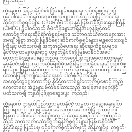
ကြားသည်။
ထို့နောက် မြန်မာနိုင်ငံ၏ ငြိမ်းချမ်းရေးရေးလုပ်ငန်းစဉ်များ၌
ပူးပေါင်းဆောင်ရွက်ရေးကိစ္စရပ်များ၊ ကုန်သွယ်မှုမြှင့်တင်ရေး
ဆိုင်ရာကိစ္စရပ်များ၊ OBOR စီမံကိန်း နှင့် မြန်မာစီးပွားရေးစင်္ကြန်
(CMEC) ၌ပါဝင်သည့် စီမံကိန်းများအရှိန်အဟုန်မြှင့်တင်
ဆောင်ရွက်ရေးဆိုင်ရာကိစ္စရပ်များ၊ သဘာဝသယံဇာတများအား
အကျိုးရှိစွာ အသုံး ပြုနိုင်ရေး ဆိုင်ရာကိစ္စရပ်များ၊ မန္တလေးငလျင်
ကြီးနှင့် ပတ်သက်၍ အကူအညီပေးရေး ဆိုင်ရာကိစ္စရပ်များ၊
နိုင်ငံတကာမျက်နှာစာ၌ တရုတ်နိုင်ငံ၏ မြန်မာနိုင်ငံအပေါ်
ထောက်ခံအားပေးရပ်တည်ချက်အပေါ် အထူးအလေးထားမှုနှင့်
နှစ်နိုင်ငံအကြား ဆက်ဆံရေးပိုမိုအရှိန်မြှင့်တင်နိုင်ရေးဆိုင်ရာကိစ္စ
ရပ်များ၊ မြန်မာနိုင်ငံတွင် ဒီဇင်ဘာ လ ရက်နေ့၌စတင်ကျင်းပမည့်
အောင်မြင်စွာကျင်းပနိုင်ရေးနှင့် ပါတီစုံဒီမိုကရေစီ
အထွေထွေရွေးကောက်ပွဲ နိုင်ငံတကာရွေးကောက်ပွဲစောင့်ကြည့်
လေ့လာရေး အဖွဲ့များ ဖိတ်ခေါ်ထားသည့် အခြေအနေများနှင့်
ပတ်သက်၍ ကျယ်ပြန့်စွာဆွေးနွေး ကြသည်။
ထို့နောက် တရုတ်ပြည်သူ့သမ္မတနိုင်ငံ သမ္မတ ကဆွေးနွေးပြော
ကြားရာတွင် ၂၀၂၅ ခုနှစ်၊ မေလတွင် မော်စကိုမြို့၌ တရုတ်၊
မြန်မာ ခေါင်းဆောင်နှစ်ဦးတွေ့ဆုံ ဆွေးနွေးစဉ် သဘောတူညီခဲ့
သည့် ဆက်လက်ဆောင်ရွက်ရန်ကိစ္စရပ်များ၊ မြန်မာနိုင်ငံ၏
နိုင်ငံရေး၌ ပြည်ပမှ ဝင်ရောက်စွက်ဖက်မှုကို ဆန့်ကျင်မှု၊ တရုတ်-