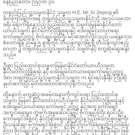
နေပြည်တော်၊ ဩဂုတ် ၃၀
တရုတ်ပြည်သူ့သမ္မတနိုင်ငံ သမ္မတ H.E. Mr. Xi Jinping ၏
ဖိတ်ကြားချက်အရ တရုတ်ပြည်သူ့သမ္မတနိုင်ငံသို့ အလုပ်သဘော
ခရီး ရောက်ရှိနေသည့် ပြည်ထောင်စု သမ္မတမြန်မာနိုင်ငံတော်
ယာယီသမ္မတ နိုင်ငံတော်လုံခြုံရေးနှင့် အေးချမ်းသာယာရေး
ကော်မရှင်ဥက္ကဋ္ဌ ဗိုလ်ချုပ်မှူးကြီး မင်းအောင်လှိုင်သည် ယနေ့ဒေသ
စံတော်ချိန် ညနေ ၅ နာရီတွင် တီယန်ကျင်းမြို့ရှိ တီယန်ကျင်းဧည့်
ဂေဟာ ၌ တရုတ်ပြည်သူ့သမ္မတနိုင်ငံ သမ္မတနှင့် တွေ့ဆုံဆွေးနွေး
သည်။
ဦးစွာ ပြည်ထောင်စုသမ္မတမြန်မာနိုင်ငံတော်ယာယီသမ္မတ
နိုင်ငံတော်လုံခြုံရေး နှင့် အေးချမ်းသာယာရေးကော်မရှင်ဥက္ကဋ္ဌ
အား တရုတ်ပြည်သူ့သမ္မတနိုင်ငံသမ္မတ က ရင်းရင်းနှီးနှီး ကြိုဆို
နှုတ်ဆက်ပြီး မှတ်တမ်းတင်ဓာတ်ပုံရိုက်သည်။
ထို့နောက် တွေ့ဆုံပွဲအခမ်းအနားကိုကျင်းပရာ ပြည်ထောင်စု
သမ္မတ မြန်မာ နိုင်ငံတော်ယာယီသမ္မတ နိုင်ငံတော်လုံခြုံရေးနှင့်
အေးချမ်းသာယာရေး ကော်မရှင် ဥက္ကဋ္ဌ နှင့်အတူ ကော်မရှင်
အတွင်းရေးမှူး၊ တွဲဖက်အမှုဆောင်ချုပ် ဗိုလ်ချုပ်ကြီး ရဲဝင်းဦး၊
ကော်မရှင်အဖွဲ့ဝင် နိုင်ငံခြားရေးဝန်ကြီးဌာန ပြည်ထောင်စုဝန်ကြီး
ဦးသန်းဆွေ၊ ကော်မရှင်အဖွဲ့ဝင် ညှိနှိုင်းကွပ်ကဲရေးမှူး(ကြည်း၊ရေ၊
လေ) ဗိုလ်ချုပ်ကြီး ကျော်စွာလင်း၊ ပြည်ထောင်စုဝန်ကြီးများ ဖြစ်