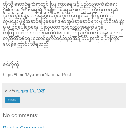
ထိုသို့ ဆောင်ရွက်ရာတွင် ပြန်ကြားရေးနှင့်ပြည်သူ့ဆက်ဆံရေး
ဦးစီးဌာန ဦးစီးအရာရှိ ဦးမျိုးညွန့်ရွှေနှင့် စာကြည့်တိုက်တာဝန်ခံ
ဒုတိယဦးစီးမှူး ဒေါ်နန်းမွမ်းဆိုင်တို့က ကျောင်းစာကြည့်တိုက်
လုပ်ငန်း ပိုမိုအဆင်ပြေစေရေး၊ ‌စာအုပ်စာစောင်များ ပျက်စီးဆုံးရူံး
မှု မဖြစ်ပေါ်စေရေး ပြုလုပ်ထားသင့်သည့်အချက်များ၊
စာကြည့်တိုက်အထားအသိုပုံစံနှင့် ‌စာကြည့်တိုက်လုပ်ငန်း ရေရှည်
တည်တံ့စေရေး ဆောင်ရွက်သင့်သည့်အချက်များကို ‌ပြောကြား
ပေးခဲ့‌ကြောင်း သိရသည်။
ဇင်ကိုကို
https://t.me/MyanmarNationalPost
a la/s
August 13, 2025
Share
No comments:
Post a Comment