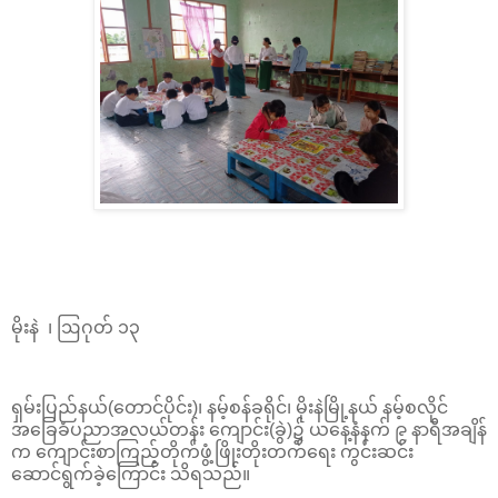
မိုးနဲ ၊ ဩဂုတ် ၁၃
ရှမ်းပြည်နယ်(တောင်ပိုင်း)၊ နမ့်စန်ခရိုင်၊ မိုးနဲမြို့နယ် နမ့်စလိုင်
အခြေခံပညာအလယ်တန်း ကျောင်း(ခွဲ)၌ ယနေ့နံနက် ၉ နာရီအချိန်
က ကျောင်းစာကြည့်တိုက်ဖွံ့ဖြိုးတိုးတက်ရေး ကွင်းဆင်း
ဆောင်ရွက်ခဲ့ကြောင်း သိရသည်။