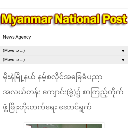
News Agency
▼
▼
မိုးနဲမြို့နယ် နမ့်စလိုင်အခြေခံပညာ
အလယ်တန်း ကျောင်း(ခွဲ)၌ ‌စာကြည့်တိုက်
ဖွံ့ဖြိုးတိုးတက်ရေး ဆောင်ရွက်