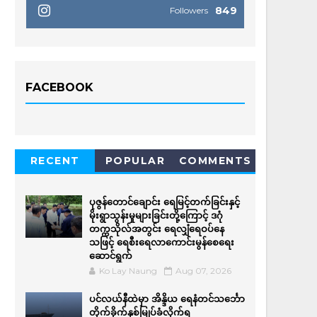
849
Followers
FACEBOOK
RECENT
POPULAR
COMMENTS
ပုဇွန်တောင်ချောင်း ရေမြင့်တက်ခြင်းနှင့်
မိုးရွာသွန်းမှုများခြင်းတို့ကြောင့် ဒဂုံ
တက္ကသိုလ်အတွင်း ရေလျှံရေဝပ်နေ
သဖြင့် ရေစီးရေလာကောင်းမွန်စေရေး
ဆောင်ရွက်
Ko Lay Naung
Aug 07, 2026
ပင်လယ်နီထဲမှာ အိန္ဒိယ ရေနံတင်သင်္ဘော
တိုက်ခိုက်နှစ်မြုပ်ခံလိုက်ရ