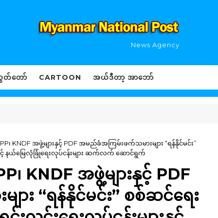
News Agency
ွှတ်တော်
CARTOON
အယ်ဒီတာ့ အာဘော်
 KNPP၊ KNDF အဖွဲ့များနှင့် PDF အမည်ခံအကြမ်းဖက်သမားများ “ရန်နိုင်မင်း”
များနှင့် နယ်မြေလုံခြုံရေးလုပ်ငန်းများ ဆက်လက် ဆောင်ရွက်
NPP၊ KNDF အဖွဲ့များနှင့် PDF
း “ရန်နိုင်မင်း” စစ်ဆင်ရေး
ုင်းရှင်းလင်းရေးလုပ်ငန်းများနှင့်