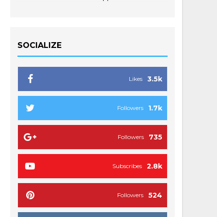
SOCIALIZE
3.5k
Likes
1.7k
Followers
735
Followers
2.8k
Subscribes
524
Followers