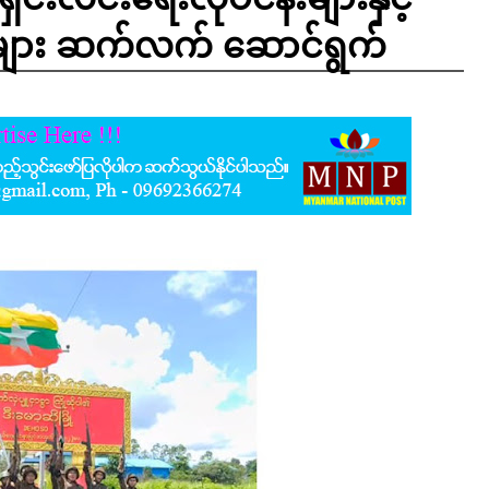
်းများ ဆက်လက် ဆောင်ရွက်