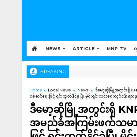
NEWS
ARTICLE
MNP TV
လ
BREAKING
Home
Local News
News
ဒီမော့ဆိုမြို့အတွင်းရှိ
စစ်ဆင်ရေးဖြင့် ရှင်းထုတ်နိုင်ခဲ့ပြီ၊ မိုင်းရှင်းလင်းရေးလုပ်ငန်း
ဒီမော့ဆိုမြို့အတွင်းရှိ K
အမည်ခံအကြမ်းဖက်သမားမျာ
ဖြင့် ရှင်းထုတ်နိုင်ခဲ့ပြီ၊ မိ