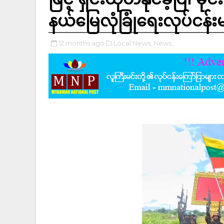
နယ်မြေလုံခြုံရေးလုပ်ငန
12 months ago
Local News,
News,