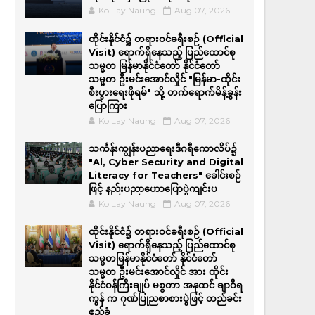
Ko Lay Naung
Aug 07, 2026
ထိုင်းနိုင်ငံ၌ တရားဝင်ခရီးစဉ် (Official
Visit) ရောက်ရှိနေသည့် ပြည်ထောင်စု
သမ္မတ မြန်မာနိုင်ငံတော် နိုင်ငံတော်
သမ္မတ ဦးမင်းအောင်လှိုင် "မြန်မာ-ထိုင်း
စီးပွားရေးဖိုရမ်" သို့ တက်ရောက်မိန့်ခွန်း
ပြောကြား
Ko Lay Naung
Aug 07, 2026
သင်္ကန်းကျွန်းပညာရေးဒီဂရီကောလိပ်၌
"Al, Cyber Security and Digital
Literacy for Teachers" ခေါင်းစဉ်
ဖြင့် နည်းပညာဟောပြောပွဲကျင်းပ
Ko Lay Naung
Aug 07, 2026
ထိုင်းနိုင်ငံ၌ တရားဝင်ခရီးစဉ် (Official
Visit) ရောက်ရှိနေသည့် ပြည်ထောင်စု
သမ္မတမြန်မာနိုင်ငံတော် နိုင်ငံတော်
သမ္မတ ဦးမင်းအောင်လှိုင် အား ထိုင်း
နိုင်ငံဝန်ကြီးချုပ် မစ္စတာ အနုထင် ချာဝီရ
ကွန် က ဂုဏ်ပြုညစာစားပွဲဖြင့် တည်ခင်း
ဧည့်ခံ