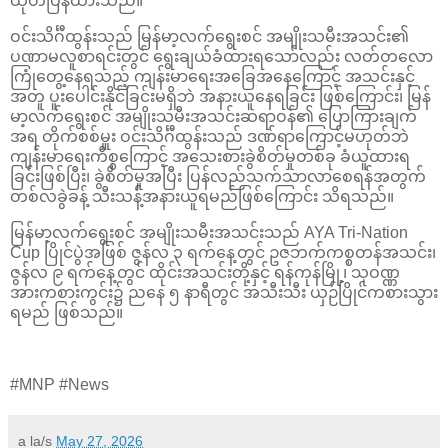
ထုတ်ပြန်ထားသည်။
ဝင်းသိင်္ဂီထွန်းသည် မြန်မာ့လက်ရွေးစင် အမျိုးသမီးအသင်း၏
ပဏာမလူစာရင်းတွင် ရွေးချယ်ခံထားရသော်လည်း လတ်တလော
ကြုံတွေ့နေရသည့် ကျန်းမာရေးအခြေအနေကြောင့် အသင်းနှင့်
အတူ ပူးပေါင်းနိုင်ခြင်းမရှိဘဲ အနားယူနေရခြင်း ဖြစ်ကြောင်း၊ မြန်
မာ့လက်ရွေးစင် အမျိုးသမီးအသင်းဆရာဝန်၏ ပြောကြားချက်
အရ တိုက်စစ်မှူး ဝင်းသိင်္ဂီထွန်းသည် ဒဏ်ရာကြောင့်မဟုတ်ဘဲ
ကျန်းမာရေးကိစ္စကြောင့် အသေးစားခွဲစိတ်မှုတစ်ခု ခံယူထားရ
ခြင်းဖြစ်ပြီး၊ ခွဲစိတ်မှုအပြီး ပြန်လည်သက်သာလာစေရန်အတွက်
တစ်လခွဲခန့် သီးသန့်အနားယူရမည်ဖြစ်ကြောင်း သိရသည်။
မြန်မာ့လက်ရွေးစင် အမျိုးသမီးအသင်းသည် AYA Tri-Nation
Cup ပြိုင်ပွဲအဖြစ် ဇွန်လ ၃ ရက်နေ့တွင် ဥဇဘက်ကစ္စတန်အသင်း၊
ဇွန်လ ၉ ရက်နေ့တွင် ထိုင်းအသင်းတို့နှင့် ရန်ကုန်မြို့၊ သုဝဏ္ဏ
အားကစားကွင်း၌ ညနေ ၅ နာရီတွင် အသီးသီး ယှဉ်ပြိုင်ကစားသွား
ရမည် ဖြစ်သည်။
#MNP #News
a la/s
May 27, 2026