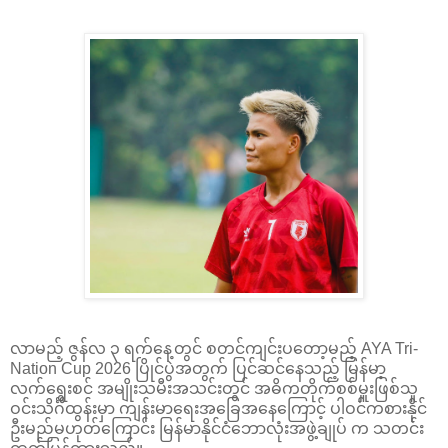
လာမည့် ဇွန်လ ၃ ရက်နေ့တွင် စတင်ကျင်းပတော့မည့် AYA Tri-
Nation Cup 2026 ပြိုင်ပွဲအတွက် ပြင်ဆင်နေသည့် မြန်မာ့
လက်ရွေးစင် အမျိုးသမီးအသင်းတွင် အဓိကတိုက်စစ်မှူးဖြစ်သူ
ဝင်းသိင်္ဂီထွန်းမှာ ကျန်းမာရေးအခြေအနေကြောင့် ပါဝင်ကစားနိုင်
ဦးမည်မဟုတ်ကြောင်း မြန်မာနိုင်ငံဘောလုံးအဖွဲ့ချုပ် က သတင်း