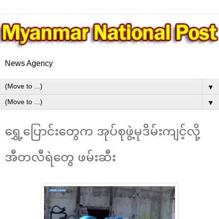
News Agency
▼
▼
ရွှေ့ပြောင်းတွေက အုပ်စုဖွဲ့မုဒိမ်းကျင့်လို့
အီတလီရဲတွေ ဖမ်းဆီး