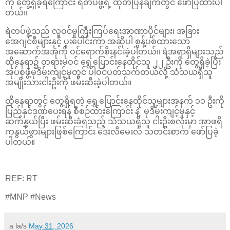
ကို တွေ့ရှိခဲ့ရကြောင်း ရဲတပ်ဖွဲ့ရဲ့ ထုတ်ပြန်ချက်တွင် ဖော်ပြထားပါ
တယ်။
ရဲတပ်ဖွဲ့သည် လူဝင်မှုကြီးကြပ်ရေးအာဏာပိုင်များ၊ အခြား
အေဂျင်စီများနှင့် ပူးပေါင်းကာ အဆိုပါ စွန့်ပစ်ထားသော
အဆောက်အအုံကို ဝင်ရောက်စီးနင်းခဲ့ပါတယ်။ ရဲအရာရှိများသည်
ထိုနေရာ၌ တရားမဝင် ရွှေ့ပြောင်းနေထိုင်သူ ၂၂ ဦးကို တွေ့ရှိခဲ့ပြီး
အုပ်စုဖွဲ့မုဒိမ်းကျင့်မှုတွင် ပါဝင်ပတ်သက်တယ်လို့ သံသယရှိသူ
အမျိုးသားငါးဦးကို ဖမ်းဆီးခဲ့ပါတယ်။
ထိုနေရာတွင် တွေ့ရှိရတဲ့ ရွှေ့ပြောင်းနေထိုင်သူများအနက် ၁၁ ဦးကို
ပြည်နှင်ဒဏ်ပေးရန် စီစဉ်ထားကြောင်း နဲ့ မုဒိမ်းကျင့်မှုနှင့်
ဆက်နွှယ်ပြီး ဖမ်းဆီးခံရသည့် သံသယရှိသူ ငါးဦးစလုံးမှာ အာဖရိ
ကနွယ်ဖွားများဖြစ်ကြောင်း ဒေးလီမေးလ် သတင်းစာက ဖော်ပြခဲ့
ပါတယ်။
REF: RT
#MNP #News
a la/s
May 31, 2026