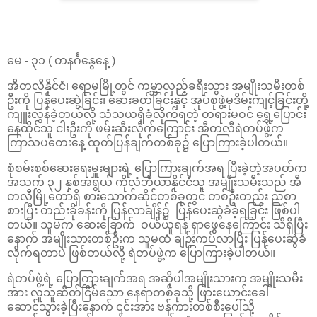
မေ - ၃၁ ( တနင်္ဂနွေနေ့ )
အီတလီနိုင်ငံ၊ ရောမမြို့တွင် ကမ္ဘာလှည့်ခရီးသွား အမျိုးသမီးတစ်
ဦးကို ပြန်ပေးဆွဲခြင်း၊ ဆေးခတ်ခြင်းနှင့် အုပ်စုဖွဲ့မုဒိမ်းကျင့်ခြင်းတို့
ကျူးလွန်ခဲ့တယ်လို့ သံသယရှိခံလိုက်ရတဲ့ တရားမဝင် ရွှေ့ပြောင်း
နေထိုင်သူ ငါးဦးကို ဖမ်းဆီးလိုက်ကြောင်း အီတလီရဲတပ်ဖွဲ့က
ကြာသပတေးနေ့ ထုတ်ပြန်ချက်တစ်ခု၌ ပြောကြားခဲ့ပါတယ်။
စုံစမ်းစစ်ဆေးရေးမှူးများရဲ့ ပြောကြားချက်အရ ပြီးခဲ့တဲ့အပတ်က
အသက် ၃၂ နှစ်အရွယ် ကိုလံဘီယာနိုင်ငံသူ အမျိုးသမီးသည် အီ
တလီမြို့တော်ရှိ စားသောက်ဆိုင်တစ်ခုတွင် တစ်ဦးတည်း ညစာ
စားပြီး တည်းခိုခန်းကို ပြန်လာချိန်၌ ပြန်ပေးဆွဲခံခဲ့ရခြင်း ဖြစ်ပါ
တယ်။ သူမက ဆေးခြောက် ဝယ်ယူရန် ရှာဖွေနေကြောင်း သိရှိပြီး
နောက် အမျိုးသားတစ်ဦးက သူမထံ ချဉ်းကပ်လာပြီး ပြန်ပေးဆွဲခံ
လိုက်ရတာပဲ ဖြစ်တယ်လို့ ရဲတပ်ဖွဲ့က ပြောကြားခဲ့ပါတယ်။
ရဲတပ်ဖွဲ့ရဲ့ ပြောကြားချက်အရ အဆိုပါအမျိုးသားက အမျိုးသမီး
အား လူသူဆိတ်ငြိမ်သော နေရာတစ်ခုသို့ ဖြားယောင်းခေါ်
ဆောင်သွားခဲ့ပြီးနောက် ၎င်းအား ဗန်ကားတစ်စီးပေါ်သို့