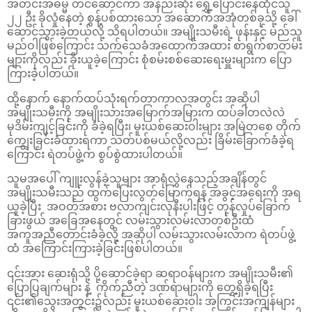
အတင်းအဓမ္မ တင်ဆောင်ကာ အနည်းဆုံး ရွှေ့ပြောင်းနေထိုင်သူ
၂၂ ဦး ခိုလှုံနေတဲ့ စွန့်ပစ်ထားသော အဆောက်အအုံတစ်ခုသို့ ခေါ်
ဆောင်သွားခဲ့တယ်လို့ သိရပါတယ်။ အမျိုးသမီးရဲ့ ဖုန်းနှင့် မည်သူ
မည်ဝါဖြစ်ကြောင်း သက်သေခံအထောက်အထား စာရွက်စာတမ်း
များကိုလည်း ခိုးယူခဲ့ကြောင်း စုံစမ်းစစ်ဆေးရေးမှူးများက ပြော
ကြားခဲ့ပါတယ်။
ထို့နောက် နောက်ထပ်သုံးရက်တာကာလအတွင်း အဆိုပါ
အမျိုးသမီးကို အမျိုးသားအမြောက်အမြားက ထပ်ခါတလဲလဲ
မုဒိမ်းကျင့်ခြင်းကို ခံခဲ့ရပြီး၊ မူးယစ်ဆေးဝါးများ အမြဲတစေ တိုက်
ကျွေးခြင်းခံထားရကာ သတ်ပစ်မယ်လို့လည်း ခြိမ်းခြောက်ခံခဲ့ရ
ကြောင်း ရဲတပ်ဖွဲ့က စွပ်စွဲထားပါတယ်။
သူမအပေါ် ကျူးလွန်ခဲ့သူများ အာရုံလွှဲနေသည့်အချိန်တွင်
အမျိုးသမီးသည် ထွက်ပြေးလွတ်မြောက်ရန် အခွင့်အရေးကို အရ
ယူခဲ့ပြီး အဝတ်အစား ဗလာကျင်းလုနီးပါးဖြင့် တုန်လှုပ်ခြောက်
ခြားဖွယ် အခြေအနေတွင် လမ်းသွားလမ်းလာတစ်ဦးထံ
အကူအညီတောင်းခံခဲ့လို့ အဆိုပါ လမ်းသွားလမ်းလာက ရဲတပ်ဖွဲ့
ထံ အကြောင်းကြားခဲ့ခြင်းဖြစ်ပါတယ်။
၎င်းအား ဆေးရုံသို့ ပို့ဆောင်ခဲ့ရာ ဆရာဝန်များက အမျိုးသမီး၏
ပြောပြချက်များ နဲ့ ကိုက်ညီတဲ့ ဒဏ်ရာများကို တွေ့ရှိခဲ့ရပြီး
၎င်း၏သွေးအတွင်း၌လည်း မူးယစ်ဆေးဝါး အကြွင်းအကျန်များ