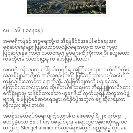
မေ - ၁၆ ( စနေနေ့ )
အမေရိကန်နှင့် အစ္စရေးတို့က အီရန်နိုင်ငံအပေါ် စစ်ရေးအရ
စစ်ဆင်ရေးများ ပြန်လည်စတင်နိုင်ရေးအတွက် တက်ကြွစွာ
ပြင်ဆင်နေကြောင်း သတင်းရင်းမြစ်များကို ကိုးကားပြီး နယူးယော
က်ခ်တိုင်းမ် သတင်းဌာန က ဖော်ပြခဲ့ပါတယ်။
အမေရိကန်သမ္မတ ဒေါ်နယ်ထရမ့်ရဲ့ အကြံပေးများက တိုက်ခိုက်မှု
အသစ်များအတွက် အစီအစဉ်များကို ပြင်ဆင်ထားပေမဲ့ အမေရိ
ကန်ခေါင်းဆောင်က နောက်ဆုံး ဆုံးဖြတ်ချက်ကို မချရသေး
ကြောင်း သတင်းဌာနက ဆိုပါတယ်။ ထရမ့်က အီရန်နျူကလီးယား
စက်ရုံများမှ သန့်စင်ထားသော ယူရေနီယံ ထုတ်ယူရန် အထူးတပ်ဖွဲ့
များရဲ့ မြေပြင်စစ်ဆင်ရေးများ ဝင်နိုင်ဖို့အတွက် ရွှေ့ဆိုင်းနေတာ
လို့လည်း ဆိုပါတယ်။
အပစ်အခတ်ရပ်စဲရေး ပျက်သွားပါက ဖေဖော်ဝါရီ ၂၈ ရက်က
စတင်ခဲ့သော Epic Fury စစ်ဆင်ရေး နေရာတွင် အစားထိုးရန် ပင်
တဂွန်က Sledgehammer စစ်ဆင်ရေးအတွက်စည်းရုံးမှု လုပ်နေ