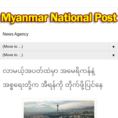
News Agency
▼
▼
လာမယ့်အပတ်ထဲမှာ အမေရိကန်နဲ့
အစ္စရေးတို့က အီရန်ကို တိုက်ဖို့ပြင်နေ