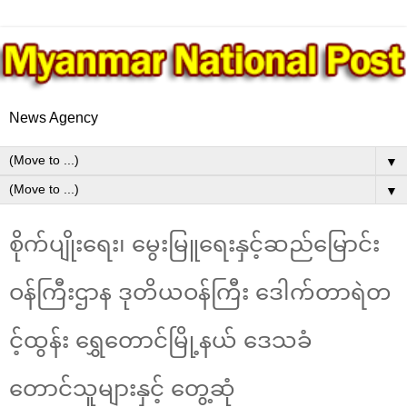
News Agency
▼
▼
စိုက်ပျိုးရေး၊ မွေးမြူရေးနှင့်ဆည်မြောင်း
ဝန်ကြီးဌာန ဒုတိယဝန်ကြီး ဒေါက်တာရဲတ
င့်ထွန်း ရွှေတောင်မြို့နယ် ဒေသခံ
တောင်သူများနှင့် တွေ့ဆုံ