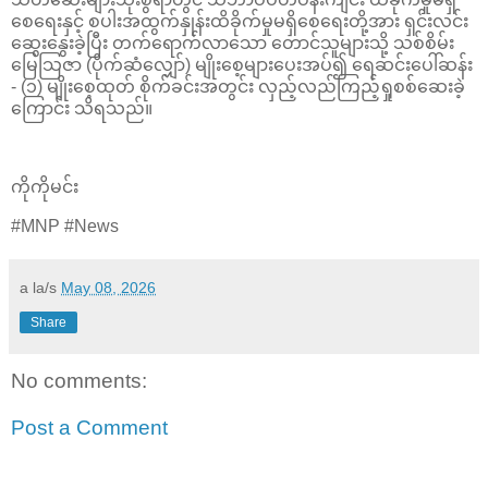
စေရေးနှင့် စပါးအထွက်နှုန်းထိခိုက်မှုမရှိစေရေးတို့အား ရှင်းလင်း
ဆွေးနွေးခဲ့ပြီး တက်ရောက်လာသော တောင်သူများသို့ သစ်စိမ်း
မြေသြဇာ (ပိုက်ဆံလျှော်) မျိုးစေ့များပေးအပ်၍ ရေဆင်းပေါ်ဆန်း
- (၁) မျိုးစေ့ထုတ် စိုက်ခင်းအတွင်း လှည့်လည်ကြည့်ရှုစစ်ဆေးခဲ့
ကြောင်း သိရသည်။
ကိုကိုမင်း
#MNP #News
a la/s
May 08, 2026
Share
No comments:
Post a Comment