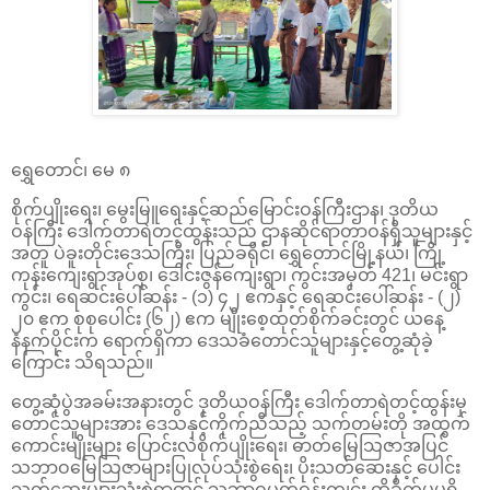
ရွှေတောင်၊ မေ ၈
စိုက်ပျိုးရေး၊ မွေးမြူရေးနှင့်ဆည်မြောင်းဝန်ကြီးဌာန၊ ဒုတိယ
ဝန်ကြီး ဒေါက်တာရဲတင့်ထွန်းသည် ဌာနဆိုင်ရာတာဝန်ရှိသူများနှင့်
အတူ ပဲခူးတိုင်းဒေသကြီး၊ ပြည်ခရိုင်၊ ရွှေတောင်မြို့နယ်၊ ကြို့
ကုန်းကျေးရွာအုပ်စု၊ ဒေါင်းဇွန်ကျေးရွာ၊ ကွင်းအမှတ် 421၊ မင်းရွာ
ကွင်း၊ ရေဆင်းပေါ်ဆန်း - (၁) ၄၂ ဧကနှင့် ရေဆင်းပေါ်ဆန်း - (၂)
၂၀ ဧက စုစုပေါင်း (၆၂) ဧက မျိုးစေ့ထုတ်စိုက်ခင်းတွင် ယနေ့
နံနက်ပိုင်းက ရောက်ရှိကာ ဒေသခံတောင်သူများနှင့်တွေ့ဆုံခဲ့
ကြောင်း သိရသည်။
တွေ့ဆုံပွဲအခမ်းအနားတွင် ဒုတိယဝန်ကြီး ဒေါက်တာရဲတင့်ထွန်းမှ
တောင်သူများအား ဒေသနှင့်ကိုက်ညီသည့် သက်တမ်းတို အထွက်
ကောင်းမျိုးများ ပြောင်းလဲစိုက်ပျိုးရေး၊ ဓာတ်မြေသြဇာအပြင်
သဘာဝမြေသြဇာများပြုလုပ်သုံးစွဲရေး၊ ပိုးသတ်ဆေးနှင့် ပေါင်း
သတ်ဆေးများသုံးစွဲရာတွင် သဘာဝပတ်ဝန်းကျင်း ထိခိုက်မှုမရှိ