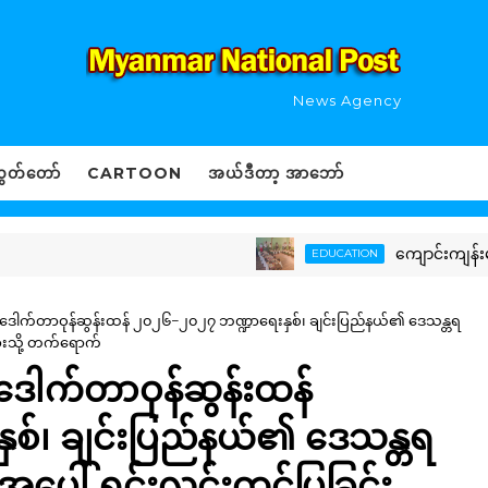
News Agency
ွှတ်တော်
CARTOON
အယ်ဒီတာ့ အာဘော်
ကျောင်းကျန်းမာရေးသီ
EDUCATION
ပ် ဒေါက်တာဝုန်ဆွန်းထန် ၂၀၂၆−၂၀၂၇ ဘဏ္ဍာရေးနှစ်၊ ချင်းပြည်နယ်၏ ဒေသန္တရ
နားသို့ တက်ရောက်
 ဒေါက်တာဝုန်ဆွန်းထန်
်၊ ချင်းပြည်နယ်၏ ဒေသန္တရ
းအပေါ် ရှင်းလင်းတင်ပြခြင်း