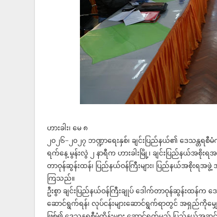
ဟားခါး၊ မေ ၈
၂၀၂၆−၂၀၂၇ ဘဏ္ဍာရေးနှစ်၊ ချင်းပြည်နယ်၏ ဒေသန္တရစီမံကိ
ရက်နေ့ မွန်းလွဲ ၂ နာရီက ဟားခါးမြို့၊ ချင်းပြည်နယ်အစိုးရ
တာဝုန်ဆွန်းထန်၊ ပြည်နယ်ဝန်ကြီးများ၊ ပြည်နယ်အစိုးရအဖွဲ့
ကြသည်။
ဦးစွာ ချင်းပြည်နယ်ဝန်ကြီးချုပ် ဒေါက်တာဝုန်ဆွန်းထန်က ဒ
ဆောင်ရွက်ရန်၊ လုပ်ငန်းများဆောင်ရွက်ရာတွင် အရှည်ကိုမျှော်
ဖြစ်၍ ဒေသန္တရစီမံကိန်းများ ဆောင်ရွက်မည့် ပြည်နယ်အဆင့်ဌ