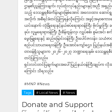
ဌာန၏ညွှန်ကြားချက်၊ လုပ်ထုံးလုပ်နည်းများနှင့်အညီ အရှည်
သည့် ဒေသန္တရစီမံကိန်းများဖြစ်အောင် အလေးထား ဆောင်ရွက်
အလိုက် အစီရင်ခံတင်ပြကြရန်လိုကြောင်း အဖွင့်အမှာစကာ
ယင်းနောက် လုံခြုံရေးနှင့်နယ်စပ်ရေးရာဝန်ကြီး ဗိုလ်မှူးကြီး
ခုပ်၊ လူမှုရေးရာဝန်ကြီး ဦးစိန်ထွန်းလှ၊ လျှပ်စစ်၊ စွမ်းအင်၊
မွေးမြူရေးနှင့် ဆည်မြောင်းဝန်ကြီး ဦးပေါင်ဇလန်း၊ သယံဇာ
စည်ပင်သာယာရေးဝန်ကြီး ဦးအောင်ကျော်ဌေး၊ ပြည်နယ်အစိုးရအ
တာဝန်ရှိသူများက ၂၀၂၆−၂၀၂၇ ဘဏ္ဍာရေးနှစ်၊ ဒေသန္တရစီမံက
တင်ပြကြသည်။
ရှင်းလင်းတင်ပြချက်များအပေါ် ပြည်နယ်ဝန်ကြီးချုပ်က လိုအပ်ချ
ကြောင်း သိရသည်။
#MNP #News
Tags
# Local News
# News
Donate and Support