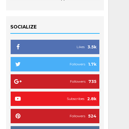
SOCIALIZE
3.5k
Likes
1.7k
Followers
735
Followers
2.8k
Subscribes
524
Followers