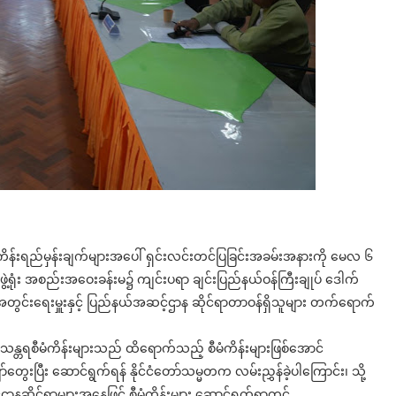
န်းရည်မှန်းချက်များအပေါ် ရှင်းလင်းတင်ပြခြင်းအခမ်းအနားကို မေလ ၆
အဖွဲ့ရုံး အစည်းအဝေးခန်းမ၌ ကျင်းပရာ ချင်းပြည်နယ်ဝန်ကြီးချုပ် ဒေါက်
 အတွင်းရေးမှူးနှင့် ပြည်နယ်အဆင့်ဌာန ဆိုင်ရာတာဝန်ရှိသူများ တက်ရောက်
ေသန္တရစီမံကိန်းများသည် ထိရောက်သည့် စီမံကိန်းများဖြစ်အောင်
တွေးပြီး ဆောင်ရွက်ရန် နိုင်ငံတော်သမ္မတက လမ်းညွှန်ခဲ့ပါကြောင်း၊ သို့
ာနဆိုင်ရာများအနေဖြင့် စီမံကိန်းများ ဆောင်ရွက်ရာတွင်