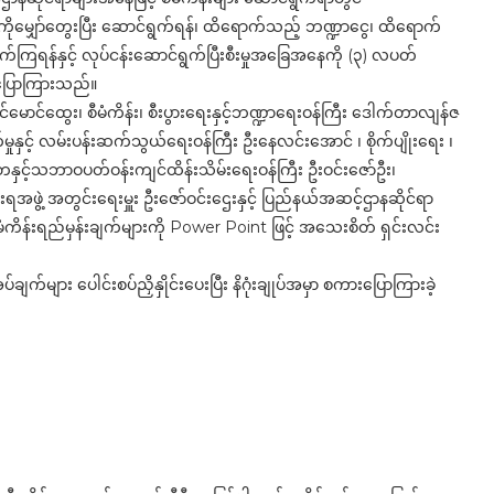
ကိုမျှော်တွေးပြီး ဆောင်ရွက်ရန်၊ ထိရောက်သည့် ဘဏ္ဍာငွေ၊ ထိရောက်
ကြရန်နှင့် လုပ်ငန်းဆောင်ရွက်ပြီးစီးမှုအခြေအနေကို (၃) လပတ်
းပြောကြားသည်။
 ခင်မောင်ထွေး၊ စီမံကိန်း၊ စီးပွားရေးနှင့်ဘဏ္ဍာရေးဝန်ကြီး ဒေါက်တာလျန်ဇ
 စက်မှုနှင့် လမ်းပန်းဆက်သွယ်ရေးဝန်ကြီး ဦးနေလင်းအောင် ၊ စိုက်ပျိုးရေး ၊
တနှင့်သဘာဝပတ်ဝန်းကျင်ထိန်းသိမ်းရေးဝန်ကြီး ဦးဝင်းဇော်ဦး၊
ဖွဲ့ အတွင်းရေးမှူး ဦးဇော်ဝင်းဌေးနှင့် ပြည်နယ်အဆင့်ဌာနဆိုင်ရာ
ိန်းရည်မှန်းချက်များကို Power Point ဖြင့် အသေးစိတ် ရှင်းလင်း
က်များ ပေါင်းစပ်ညှိနှိုင်းပေးပြီး နိဂုံးချုပ်အမှာ စကားပြောကြားခဲ့