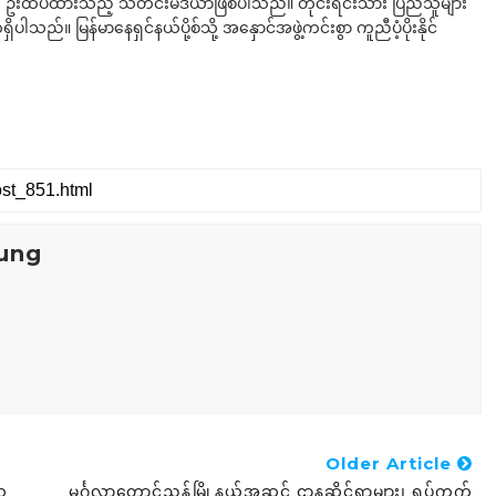
ို ဦးထိပ်ထားသည့် သတင်းမီဒီယာဖြစ်ပါသည်။ တိုင်းရင်းသား ပြည်သူများ
်။ မြန်မာနေရှင်နယ်ပို့စ်သို့ အနှောင်အဖွဲ့ကင်းစွာ ကူညီပံ့ပိုးနိုင်
ung
Older Article
ိယ
မင်္ဂလာတောင်ညွန့်မြို့နယ်အဆင့် ဌာနဆိုင်ရာများ၊ ရပ်ကွက်