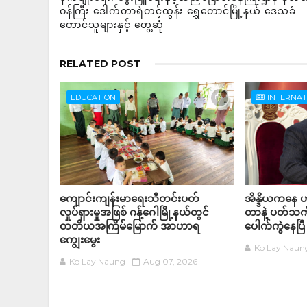
ဝန်ကြီး ဒေါက်တာရဲတင့်ထွန်း ရွှေတောင်မြို့နယ် ဒေသခံ
တောင်သူများနှင့် တွေ့ဆုံ
RELATED POST
EDUCATION
INTERNA
ကျောင်းကျန်းမာရေးသီတင်းပတ်
အိန္ဒိယကနေ ဟာ
လှုပ်ရှားမှုအဖြစ် ဂန့်ဂေါမြို့နယ်တွင်
တာနဲ့ ပတ်သက်
တတိယအကြိမ်မြောက် အာဟာရ
ပေါက်ကွဲနေပြီ
ကျွေးမွေး
Ko Lay Naun
Ko Lay Naung
Aug 07, 2026