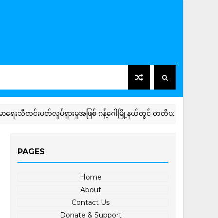
တင်းပတ်လှုပ်ရှားမှုအဖြစ် ဂန့်ဂေါမြို့နယ်တွင် တတိယအကြိမ်မြောက် အာဟာ
PAGES
Home
About
Contact Us
Donate & Support