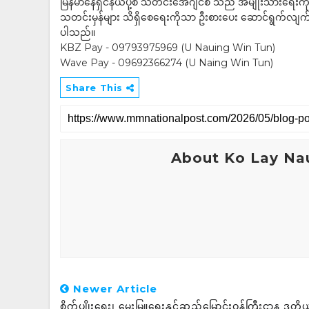
မြန်မာနေရှင်နယ်ပို့စ် သတင်းအေဂျင်စီ သည် အမျိုးသားရေးက
သတင်းမှန်များ သိရှိစေရေးကိုသာ ဦးစားပေး ဆောင်ရွက်လျက်ရှိပါသည
ပါသည်။
KBZ Pay - 09793975969 (U Nauing Win Tun)
Wave Pay - 09692366274 (U Naing Win Tun)
Share This
About Ko Lay Na
Newer Article
စိုက်ပျိုးရေး၊ မွေးမြူရေးနှင့်ဆည်မြောင်းဝန်ကြီးဌာန ဒုတ