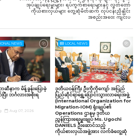
အုပ်ချုပ်ရေးမှူးများ၊ ရပ်ကွက်စာရေးများနှင့် လွှတ်တော်
ကိုယ်စားလှယ်များ တွေ့ဆုံမိတ်ဆက် လုပ်ငန်းညှိနှိုင်း
အစည်းအဝေး ကျင်းပ
TIONAL NEWS
LOCAL NEWS
ဆီနာက မိန့်ခွန်းပြောခဲ့
ဒုတိယဝန်ကြီး ဦးကိုကိုကျော် အပြည်
ပြီး ဘင်္ဂလားအစိုးရ
ပြည်ဆိုင်ရာရွှေ့ပြောင်းသွားလာရေးအဖွဲ့
(International Organization for
Migration-IOM) ရုံးချုပ်၏
g
Aug 07, 2026
Operations ဌာနမှ ဒုတိယ
ညွှန်ကြားရေးမှူးချုပ် Ms. Ugochi
DANIELS ဦးဆောင်သည့်
ကိုယ်စားလှယ်အဖွဲ့အား လက်ခံတွေ့ဆုံ