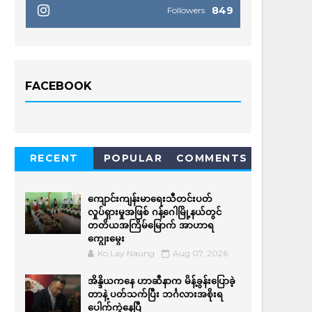
849
Followers
FACEBOOK
RECENT
POPULAR
COMMENTS
ကျောင်းကျန်းမာရေးသီတင်းပတ်
လှုပ်ရှားမှုအဖြစ် ဂန့်ဂေါမြို့နယ်တွင်
တတိယအကြိမ်မြောက် အာဟာရ
ကျွေးမွေး
Ko Lay Naung
Aug 07, 2026
အိန္ဒိယကနေ ဟာဆီနာက မိန့်ခွန်းပြောခဲ့
တာနဲ့ ပတ်သက်ပြီး ဘင်္ဂလားအစိုးရ
ပေါက်ကွဲနေပြီ