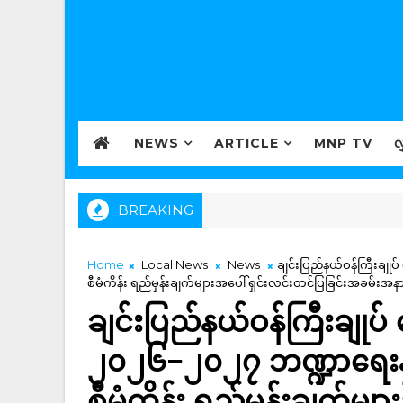
NEWS
ARTICLE
MNP TV
လ
BREAKING
Home
Local News
News
ချင်းပြည်နယ်ဝန်ကြီးချု
စီမံကိန်း ရည်မှန်းချက်များအပေါ် ရှင်းလင်းတင်ပြခြင်းအခမ်းအ
ချင်းပြည်နယ်ဝန်ကြီးချုပ်
၂၀၂၆−၂၀၂၇ ဘဏ္ဍာရေးနှစ
စီမံကိန်း ရည်မှန်းချက်မျာ