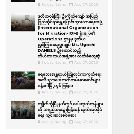
Ko Lay Naung
Aug 07, 2026
ဒုတိယဝန်ကြီး ဦးကိုကိုကျော် အပြည်
ပြည်ဆိုင်ရာရွှေ့ပြောင်းသွားလာရေးအဖွဲ့
(International Organization
for Migration-IOM) ရုံးချုပ်၏
Operations ဌာနမှ ဒုတိယ
ညွှန်ကြားရေးမှူးချုပ် Ms. Ugochi
DANIELS ဦးဆောင်သည့်
ကိုယ်စားလှယ်အဖွဲ့အား လက်ခံတွေ့ဆုံ
Ko Lay Naung
Aug 07, 2026
ရေဘေးအန္တရာယ်ကြိုတင်ကာကွယ်ရေး
အသိပညာပေးလက်ကမ်းစာစောင်များ
ဂန့်ဂေါမြို့တွင် ဖြန့်ဝေ
Ko Lay Naung
Aug 07, 2026
ကျိုက်ထိုမြို့နယ်တွင် စပါးထုတ်ကုန်များ
ကို အရည်အ‌သွေးမြင့်ဆန် ထုတ်လုပ်နိုင်
ရေး ကွင်းဆင်းစစ်ဆေး
Ko Lay Naung
Aug 07, 2026