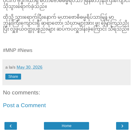
ပိုင်းက ဗုဒ္ဓဂါယာရှိ မဟာဗောဓိဓမ္မရိပ်သာ မြန်မာဘုန်းကြီးကျောင်း
သိုသွားရောက်ခဲ့သည်။
ထိုသို့ သွားရောက်ပြီးနောက် မဟာဗောဓိဓမ္မရိပ်သာမြန် မာ
ဘုန်းကြီးကျောင်းရှိ ဆရာတော်၊ သံဃာများအား ဖူး မြှော်ကြည်ညို
ပြီး လှူဖွယ်ဝတ္ထုပစ္စည်းများ ဆပ်ကပ်လှူဒါန်းခဲ့ကြောင်း သိရသည်။
#MNP #News
a la/s
May 30, 2026
Share
No comments:
Post a Comment
‹
›
Home