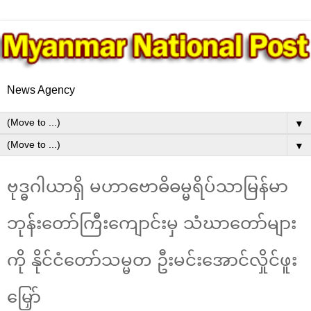
News Agency
▼
▼
ဗုဒ္ဓဂါယာရှိ မဟာဗောဓိဓမ္မရိပ်သာမြန်မာ
ဘုန်းတော်ကြီးကျောင်းမှ သံဃာတော်များ
ကို နိုင်ငံတော်သမ္မတ ဦးမင်းအောင်လှိုင်ဖူး
မြှော်