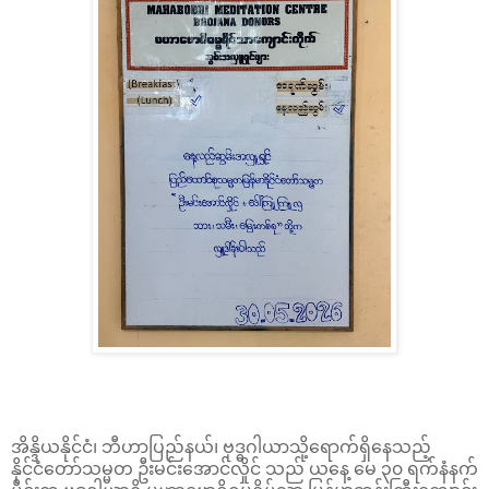
အိန္ဒိယနိုင်ငံ၊ ဘီဟာပြည်နယ်၊ ဗုဒ္ဓဂါယာသို့ရောက်ရှိနေသည့်
နိုင်ငံတော်သမ္မတ ဦးမင်းအောင်လှိုင် သည် ယနေ့ မေ ၃၀ ရက်နံနက်