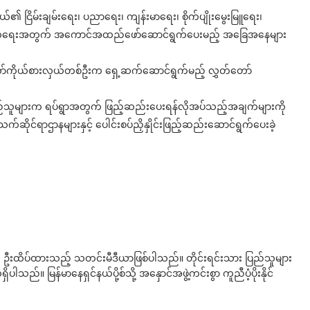
ယ်၏ ငြိမ်းချမ်းရေး၊ ပညာရေး၊ ကျန်းမာရေး၊ စိုက်ပျိုးမွေးမြူရေး၊
းတိုးတက်ရေးအတွက် အကောင်အထည်ဖော်ဆောင်ရွက်ပေးမည့် အခြေအနေများ
ော်ကိုယ်စားလှယ်တစ်ဦးက ရှေ့ဆက်ဆောင်ရွက်မည့် လွှတ်တော်
ြည်သူများက ရပ်ရွာအတွက် ဖြည့်ဆည်းပေးရန်လိုအပ်သည့်အချက်များကို
ဆိုင်ရာဌာနများနှင့် ပေါင်းစပ်ညှိနှိုင်းဖြည့်ဆည်းဆောင်ရွက်ပေးခဲ့
ို ဦးထိပ်ထားသည့် သတင်းမီဒီယာဖြစ်ပါသည်။ တိုင်းရင်းသား ပြည်သူများ
်။ မြန်မာနေရှင်နယ်ပို့စ်သို့ အနှောင်အဖွဲ့ကင်းစွာ ကူညီပံ့ပိုးနိုင်