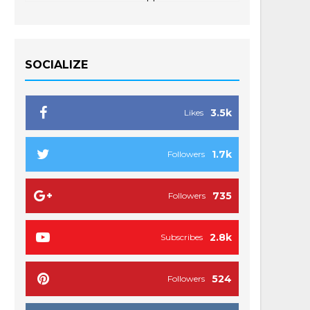
SOCIALIZE
3.5k
Likes
1.7k
Followers
735
Followers
2.8k
Subscribes
524
Followers