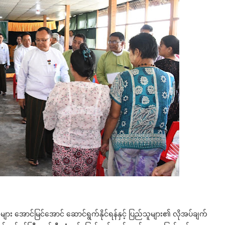
များ အောင်မြင်အောင် ဆောင်ရွက်နိုင်ရန်နှင့် ပြည်သူများ၏ လိုအပ်ချက်