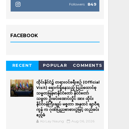
849
Followers
FACEBOOK
RECENT
POPULAR
COMMENTS
ထိုင်းနိုင်ငံ၌ တရားဝင်ခရီးစဉ် (Official
Visit) ရောက်ရှိနေသည့် ပြည်ထောင်စု
သမ္မတမြန်မာနိုင်ငံတော် နိုင်ငံတော်
သမ္မတ ဦးမင်းအောင်လှိုင် အား ထိုင်း
နိုင်ငံဝန်ကြီးချုပ် မစ္စတာ အနုထင် ချာဝီရ
ကွန် က ဂုဏ်ပြုညစာစားပွဲဖြင့် တည်ခင်း
ဧည့်ခံ
Ko Lay Naung
Aug 06, 2026