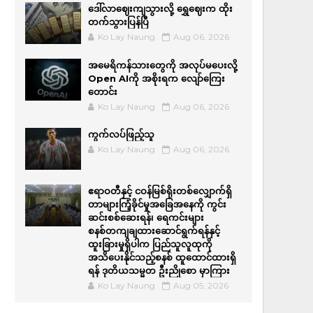
ဒေါ်လာဈေးကျသွားလို့ ရွှေဈေးက ထိုး
တက်သွားပြန်ပြီ
Ko Lay Naung
Aug 06, 2026
အမေရိကန်သားတွေကို အလုပ်မပေးလို့
Open AIကို အစိုးရက လျော်ကြေး
တောင်း
Ko Lay Naung
Aug 06, 2026
ကွက်လပ်ဖြည့်သူ
Ko Lay Naung
Aug 06, 2026
ဧရာဝတီနှင့် ငဝန်မြစ်ရိုးတစ်လျှောက်ရှိ
တာများကြံ့ခိုင်မှုအခြေအနေကို ကွင်း
ဆင်းစစ်ဆေးရန်၊ ရေကင်းများ
စနစ်တကျချထားဆောင်ရွက်ရန်နှင့်
ထူးခြားမှုရှိပါက ပြည်သူလူထုကို
အသိပေးနိုင်သည့်စနစ် ထူထောင်ထားရှိ
ရန် ဒုတိယသမ္မတ ဦးညိုစော မှာကြား
Ko Lay Naung
Aug 05, 2026