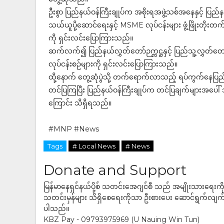
ဦးစွာ ပြည်နယ်ဝန်ကြီးချုပ်က အစိုးရအဖွဲ့သစ်အနေနှင့် ပြည်န
သယ်ယူပို့ဆောင်ရေးနှင့် MSME လုပ်ငန်းများ ဖွံ့ဖြို
ကို ရှင်းလင်းပြောကြားသည်။
ဆက်လက်၍ ပြည်နယ်လွှတ်တော်ဉက္ကဋ္ဌနှင့် ပြည်သူ့လွှတ်တ
လုပ်ငန်းစဉ်များကို ရှင်းလင်းပြောကြားသည်။
ထို့နောက် တွေ့ဆုံပွဲသို့ တက်ရောက်လာသည့် ရပ်ကွက်နေပ
တင်ပြကြပြီး ပြည်နယ်ဝန်ကြီးချုပ်က တင်ပြချက်များအပေါ် သက်
ကြောင်း သိရှိရသည်။
#MNP #News
Tags
# Local News
# News
Donate and Support
မြန်မာနေရှင်နယ်ပို့စ် သတင်းအေဂျင်စီ သည် အမျိုးသားရေးက
သတင်းမှန်များ သိရှိစေရေးကိုသာ ဦးစားပေး ဆောင်ရွက်လျက်ရှိပါသည
ပါသည်။
KBZ Pay - 09793975969 (U Nauing Win Tun)