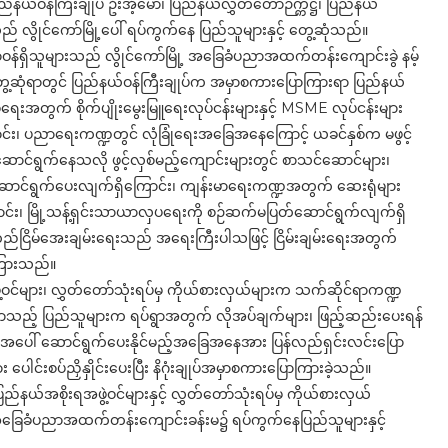
ယ်ဝန်ကြီးချုပ် ဦးအံ့မော်၊ ပြည်နယ်လွှတ်တော်ဉက္ကဋ္ဌ၊ ပြည်နယ်
ည် လွိုင်ကော်မြို့ပေါ် ရပ်ကွက်နေ ပြည်သူများနှင့် တွေ့ဆုံသည်။
 တာဝန်ရှိသူများသည် လွိုင်ကော်မြို့ အခြေခံပညာအထက်တန်းကျောင်းခွဲ နမ့်
တွေ့ဆုံရာတွင် ပြည်နယ်ဝန်ကြီးချုပ်က အမှာစကားပြောကြားရာ ပြည်နယ်
ေရေးအတွက် စိုက်ပျိုးမွေးမြူရေးလုပ်ငန်းများနှင့် MSME လုပ်ငန်းများ
်း၊ ပညာရေးကဏ္ဍတွင် လုံခြုံရေးအခြေအနေကြောင့် ယခင်နှစ်က မဖွင့်
် ဆောင်ရွက်နေသလို ဖွင့်လှစ်မည့်ကျောင်းများတွင် စာသင်ဆောင်များ၊
ရေးဆောင်ရွက်ပေးလျက်ရှိကြောင်း၊ ကျန်းမာရေးကဏ္ဍအတွက် ဆေးရုံများ
ကြောင်း၊ မြို့သန့်ရှင်းသာယာလှပရေးကို စဉ်ဆက်မပြတ်ဆောင်ရွက်လျက်ရှိ
ည်ငြိမ်အေးချမ်းရေးသည် အရေးကြီးပါသဖြင့် ငြိမ်းချမ်းရေးအတွက်
ကြားသည်။
ဝင်များ၊ လွှတ်တော်သုံးရပ်မှ ကိုယ်စားလှယ်များက သက်ဆိုင်ရာကဏ္ဍ
သည့် ပြည်သူများက ရပ်ရွာအတွက် လိုအပ်ချက်များ၊ ဖြည့်ဆည်းပေးရန်
ားအပေါ် ဆောင်ရွက်ပေးနိုင်မည့်အခြေအနေအား ပြန်လည်ရှင်းလင်းပြော
ေါင်းစပ်ညှိနှိုင်းပေးပြီး နိဂုံးချုပ်အမှာစကားပြောကြားခဲ့သည်။
ြည်နယ်အစိုးရအဖွဲ့ဝင်များနှင့် လွှတ်တော်သုံးရပ်မှ ကိုယ်စားလှယ်
 အခြေခံပညာအထက်တန်းကျောင်းခန်းမ၌ ရပ်ကွက်နေပြည်သူများနှင့်