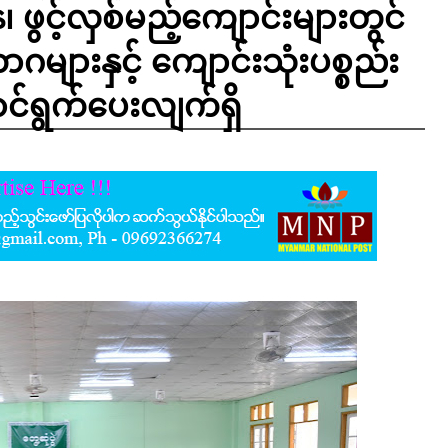
ွင့်လှစ်မည့်ကျောင်းများတွင်
များနှင့် ကျောင်းသုံးပစ္စည်း
ာင်ရွက်ပေးလျက်ရှိ