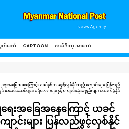
News Agency
ွှတ်တော်
CARTOON
အယ်ဒီတာ့ အာဘော်
ံရေးအခြေအနေကြောင့် ယခင်နှစ်က မဖွင့်လှစ်နိုင်သည့် ကျောင်းများ ပြန်လည်
ွင် စာသင်ဆောင်များ၊ ပရိဘောဂများနှင့် ကျောင်းသုံးပစ္စည်းများ ထောက်ပံ့နိုင်
ုံရေးအခြေအနေကြောင့် ယခင်
ျောင်းများ ပြန်လည်ဖွင့်လှစ်နိုင်