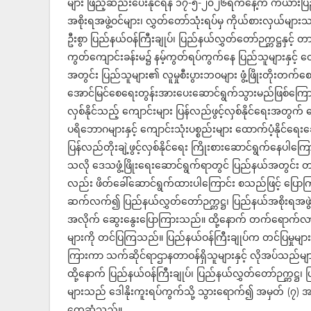
များ ဖြည့်ဆည်းပေးနိုင်ရန် ၁၇-၅-၂၀၂၆ရက်နေ့က ကယားပြည်န
အစိုးရအဖွဲ့ဝင်များ၊ လွှတ်တော်သုံးရပ်မှ ကိုယ်စားလှယ်များသ
ဦးစွာ ပြည်နယ်ဝန်ကြီးချုပ်၊ ပြည်နယ်လွှတ်တော်ဉက္ကဋ္ဌနှင့်
ကွတ်ကျောင်းခန်းမ၌ နမ့်ကွတ်ရပ်ကွက်နေ ပြည်သူများနှင့် 
အတွင်း ပြည်သူများ၏ လူမှုစီးပွားဘဝများ ဖွံ့ဖြိုးတိုးတက်စ
အောင်မြင်စေရေးတွန်းအားပေးဆောင်ရွက်သွားမည်ဖြစ်ကြောင
လှစ်နိုင်သည့် ကျောင်းများ ပြန်လည်ဖွင့်လှစ်နိုင်ရေးအတွက
ပရိဘောဂများနှင့် ကျောင်းသုံးပစ္စည်းများ ထောက်ပံ့နိုင်
ပြန်လည်တိုးချဲ့ဖွင့်လှစ်နိုင်ရေး ကြိုးစားဆောင်ရွက်နေပါ
သလို ဒေသဖွံ့ဖြိုးရေးဆောင်ရွက်ရာတွင် ပြည်နယ်အတွင်း တ
လည်း ဖိတ်ခေါ်ဆောင်ရွက်ထားပါကြောင်း စသည်ဖြင့် ပြော
ဆက်လက်၍ ပြည်နယ်လွှတ်တော်ဉက္ကဋ္ဌ၊ ပြည်နယ်အစိုးရအဖွဲ့
အလိုက် ဆွေးနွေးပြောကြားသည်။ ထို့နောက် တက်ရောက်လာ
များကို တင်ပြကြသည်။ ပြည်နယ်ဝန်ကြီးချုပ်က တင်ပြမှုမျ
ကြားကာ သက်ဆိုင်ရာဌာနတာဝန်ရှိသူများနှင့် လိုအပ်သည်များ ပ
ထို့နောက် ပြည်နယ်ဝန်ကြီးချုပ်၊ ပြည်နယ်လွှတ်တော်ဉက္ကဋ္ဌ၊ ပ
များသည် ဒေါနိုးကူးရပ်ကွက်သို့ သွားရောက်၍ အမှတ် (၇)
တွေ့ဆုံသည်။