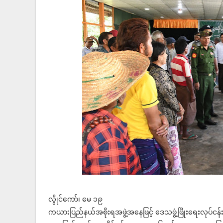
လွိုင်ကော်၊ မေ ၁၉
ကယားပြည်နယ်အစိုးရအဖွဲ့အနေဖြင့် ဒေသဖွံ့ဖြိုးရေးလုပ်ငန်း