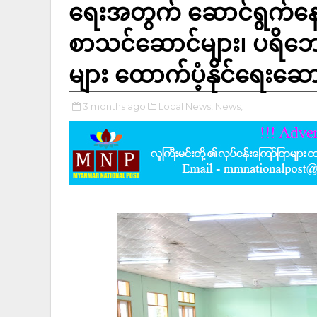
ရေးအတွက် ဆောင်ရွက်နေ၊ ဖ
စာသင်ဆောင်များ၊ ပရိဘောဂ
များ ထောက်ပံ့နိုင်ရေးဆေ
3 months ago
Local News,
News,