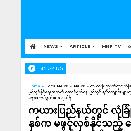
NEWS
ARTICLE
MNP TV
လ
BREAKING
Home
Local News
News
ကယားပြည်နယ်တွင် လုံခြု
ဖွင့်လှစ်နိုင်ရေးအတွက် ဆောင်ရွက်နေ၊ ဖွင့်လှစ်မည့်ကျောင်းများတ
ရေးဆောင်ရွက်ပေးလျက်ရှိ
ကယားပြည်နယ်တွင် လုံခြ
နှစ်က မဖွင့်လှစ်နိုင်သည့် က