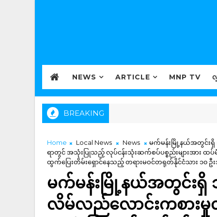
NEWS
ARTICLE
MNP TV
လ
BREAKING
Home
Local News
News
မက်မန်းမြို့နယ်အတွင်းရှိ
ရာတွင် အသုံးပြုသည့် လုပ်ငန်းသုံးဆက်စပ်ပစ္စည်းများအား ထပ်
ထွက်ပြေးတိမ်းရှောင်နေသည့် တရားမဝင်တရုတ်နိုင်ငံသား ၁၀ ဦး
မက်မန်းမြို့နယ်အတွင်းရှိ 
လိမ်လည်လောင်းကစားမှုလုပ