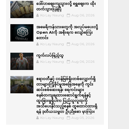
ဒေါ်လာဈေးကျသွားလို့ ရွှေဈေးက ထိုး
တက်သွားပြန်ပြီ
Ko Lay Naung
Aug 06, 2026
အမေရိကန်သားတွေကို အလုပ်မပေးလို့
Open AIကို အစိုးရက လျော်ကြေး
တောင်း
Ko Lay Naung
Aug 06, 2026
ကွက်လပ်ဖြည့်သူ
Ko Lay Naung
Aug 06, 2026
ဧရာဝတီနှင့် ငဝန်မြစ်ရိုးတစ်လျှောက်ရှိ
တာများကြံ့ခိုင်မှုအခြေအနေကို ကွင်း
ဆင်းစစ်ဆေးရန်၊ ရေကင်းများ
စနစ်တကျချထားဆောင်ရွက်ရန်နှင့်
ထူးခြားမှုရှိပါက ပြည်သူလူထုကို
အသိပေးနိုင်သည့်စနစ် ထူထောင်ထားရှိ
ရန် ဒုတိယသမ္မတ ဦးညိုစော မှာကြား
Ko Lay Naung
Aug 05, 2026