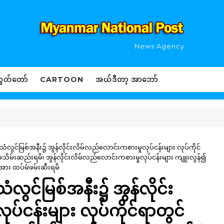
News Agency
ွှတ်တော်
CARTOON
အယ်ဒီတာ့ အာဘော်
 သံလွင်မြစ်အနီး၌ အွန်လိုင်းလိမ်လည်လောင်းကစားမှုလုပ်ငန်းများ လုပ်ကိုင်
မံသိမ်းဆည်းရမိ၊ အွန်လိုင်းလိမ်လည်လောင်းကစားမှုလုပ်ငန်းများ ကျူးလွန်၍
အား ထပ်မံဖမ်းဆီးရမိ
သံလွင်မြစ်အနီး၌ အွန်လိုင်း
်ငန်းများ လုပ်ကိုင်ရာတွင်