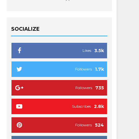
SOCIALIZE
3.5k
Likes
1.7k
Followers
735
Followers
2.8k
Subscribes
524
Followers