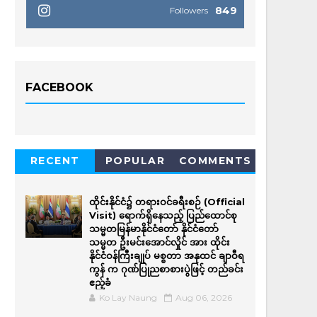
849
Followers
FACEBOOK
RECENT
POPULAR
COMMENTS
ထိုင်းနိုင်ငံ၌ တရားဝင်ခရီးစဉ် (Official
Visit) ရောက်ရှိနေသည့် ပြည်ထောင်စု
သမ္မတမြန်မာနိုင်ငံတော် နိုင်ငံတော်
သမ္မတ ဦးမင်းအောင်လှိုင် အား ထိုင်း
နိုင်ငံဝန်ကြီးချုပ် မစ္စတာ အနုထင် ချာဝီရ
ကွန် က ဂုဏ်ပြုညစာစားပွဲဖြင့် တည်ခင်း
ဧည့်ခံ
Ko Lay Naung
Aug 06, 2026