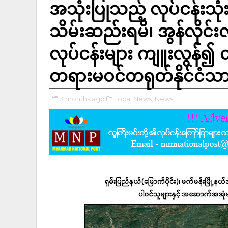
အသုံးပြုသည့် လုပ်ငန်းသု
သိမ်းဆည်းရမိ၊ အွန်လိုင်
လုပ်ငန်းများ ကျူးလွန်၍ 
တရားမဝင်တရုတ်နိုင်ငံသာ
3 months ago
Local News,
News,