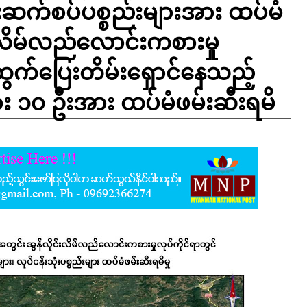
ံးဆက်စပ်ပစ္စည်းများအား ထပ်မံ
းလိမ်လည်လောင်းကစားမှု
ထွက်ပြေးတိမ်းရှောင်နေသည့်
း ၁၀ ဦးအား ထပ်မံဖမ်းဆီးရမိ