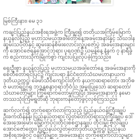
မြစ်ကြီးနား၊ မေ ၃၁
ကချင်ပြည်နယ်အစိုးရအဖွဲ့က ကြီးမှူး၍ တတိယအကြိမ်မြောက်
နယုန်လပြည့် မဟာသမယအခါတော်နေ့အခမ်းအနားနှင့် သံဃဒါန
ဆွမ်းသပိတ်နှင့် ဆွမ်းဆန်စိမ်းလောင်းလှူပူဇော်ပွဲ အခမ်းအနားများ
ကို အောင်ဇေရန်အောင်ဘုရား ပုရဝဏ်၌ ယမန်နေ့ နံနက် ၇ နာရီခွဲ
က စည်ကားသိုက်မြိုက်စွာ ကျင်းပပြုလုပ်ခဲ့ကြသည်။
ရှေးဦးစွာ နယုန်လပြည့် မဟာသမယအခါတော်နေ့ အခမ်းအနားကို
စေတီတော်ရင်ပြင်၌ ကျင်းပရာ နိုင်ငံတော်သံဃမဟာနာယက
ဒုတိယဥက္ကဋ္ဌ၊ ခေမာသီဝံကျောင်းတိုက် နယကဆရာတော်၊ အဘိဓ
ဇ မဟာရဋ္ဌဂုရု ဘဒ္ဒန္တစန္ဒာဝရာဘိဝံသ အမှူးပြုသော ဆရာတော်/
သံဃာတော်များ ကြွရောက်တော်မူကြပြီး အခမ်းအနားကို န‌မော
တဿသုံးကြိမ်ရွတ်ဆို ဘုရားကန်တော့ဖွင့်လှစ်ကြသည်။
ဆက်လက်၍ တက်ရောက်လာကြသည့် ပြည်နယ်ဝန်ကြီးချုပ်
ဦးခက်ထိန်နန်၊ ပြည်နယ်တရား လွှတ်တော်တရားသူကြီးချုပ် ဒေါ်
အေးအေးမော်၊ မြောက်ပိုင်းတိုင်းစစ်ဌာနချုပ် တိုင်းမှူး ဗိုလ်ချုပ်
အောင်ဇော်ထွေး၊ ပြည်နယ်လွှတ်တော်ဒုတိယဥက္ကဋ္ဌ၊ ပြည်နယ်
အစိုးရအဖွဲ့ဝင် ဝန်ကြီးများ၊ အခမ်းအနား တက်ရောက်လာသူများ