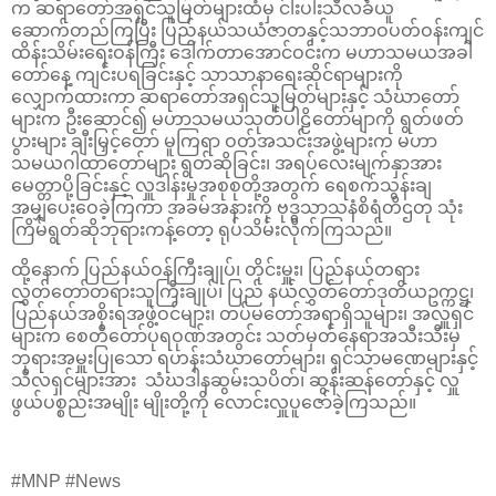
က ဆရာတော်အရှင်သူမြတ်များထံမှ ငါးပါးသီလခံယူ
ဆောက်တည်ကြပြီး ပြည်နယ်သယံဇာတနှင့်သဘာဝပတ်ဝန်းကျင်
ထိန်းသိမ်းရေးဝန်ကြီး ဒေါက်တာအောင်ဝင်းက မဟာသမယအခါ
တော်နေ့ ကျင်းပရခြင်းနှင့် သာသာနာရေးဆိုင်ရာများကို
လျှောက်ထားကာ ဆရာတော်အရှင်သူမြတ်များနှင့် သံဃာတော်
များက ဦးဆောင်၍ မဟာသမယသုတ်ပါဠိတော်မျာကို ရွတ်ဖတ်
ပွားများ ချီးမြှင့်တော် မူကြရာ ဝတ်အသင်းအဖွဲ့များက မဟာ
သမယဂါထာတော်များ ရွတ်ဆိုခြင်း၊ အရပ်လေးမျက်နှာအား
မေတ္တာပို့ခြင်းနှင့် လှူဒါန်းမှုအစုစုတို့အတွက် ရေစက်သွန်းချ
အမျှပေးဝေခဲ့ကြကာ အခမ်အနားကို ဗုဒ္ဓသာသနံစိရံတိဌတု သုံး
ကြိမ်ရွတ်ဆိုဘုရားကန့်တော့ ရုပ်သိမ်းလိုက်ကြသည်။
ထို့နောက် ပြည်နယ်ဝန်ကြီးချုပ်၊ တိုင်းမှူး၊ ပြည်နယ်တရား
လွှတ်တော်တရားသူကြီးချုပ်၊ ပြည် နယ်လွှတ်တော်ဒုတိယဥက္ကဋ္ဌ၊
ပြည်နယ်အစိုးရအဖွဲ့ဝင်များ၊ တပ်မတော်အရာရှိသူများ၊ အလှူရှင်
များက စေတီတော်ပုရဝုဏ်အတွင်း သတ်မှတ်နေရာအသီးသီးမှ
ဘုရားအမှူးပြုသော ရဟန်းသံဃာတော်များ၊ ရှင်သာမဏေများနှင့်
သီလရှင်များအား သံဃဒါနဆွမ်းသပိတ်၊ ဆွန်းဆန်တော်နှင့် လှူ
ဖွယ်ပစ္စည်းအမျိုး မျိုးတို့ကို လောင်းလှူပူဇော်ခဲ့ကြသည်။
#MNP #News