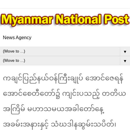
News Agency
▼
▼
ကချင်ပြည်နယ်ဝန်ကြီးချုပ် အောင်ဇေရန်
အောင်စေတီတော်၌ ကျင်းပသည့် တတိယ
အကြိမ် မဟာသမယအခါတော်နေ့
အခမ်းအနားနှင့် သံဃဒါနဆွမ်းသပိတ်၊