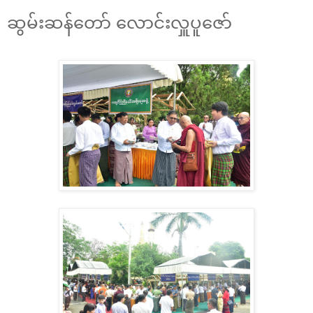
ဆွမ်းဆန်တော် လောင်းလှူပူဇော်