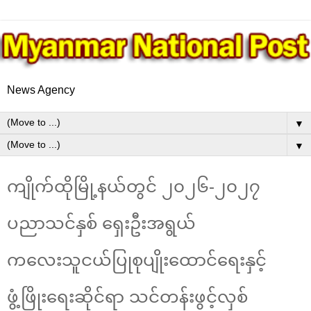
News Agency
▼
▼
ကျိုက်ထိုမြို့နယ်တွင် ၂၀၂၆-၂၀၂၇
ပညာသင်နှစ် ရှေးဦးအရွယ်
ကလေးသူငယ်ပြုစုပျိုးထောင်ရေးနှင့်
ဖွံ့ဖြိုးရေး‌ဆိုင်ရာ သင်တန်းဖွင့်လှစ်