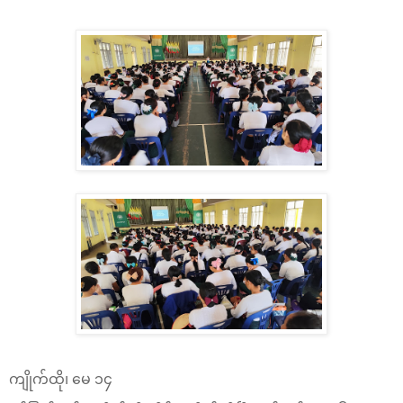
ကျိုက်ထို၊ မေ ၁၄