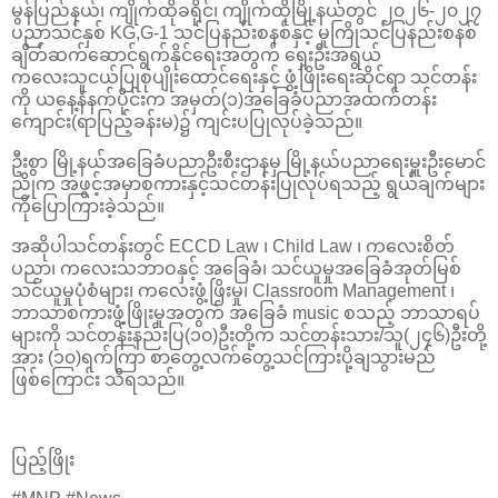
မွန်ပြည်နယ်၊ ကျိုက်ထိုခရိုင်၊ ကျိုက်ထိုမြို့နယ်တွင် ၂၀၂၆-၂၀၂၇
ပညာသင်နှစ် KG,G-1 သင်ပြနည်းစနစ်နှင့် မူကြိုသင်ပြနည်းစနစ်
ချိတ်ဆက်ဆောင်ရွက်နိုင်ရေးအတွက် ရှေးဦးအရွယ်
ကလေးသူငယ်ပြုစုပျိုးထောင်ရေးနှင့် ဖွံ့ဖြိုးရေး‌ဆိုင်ရာ သင်တန်း
ကို ယနေ့နံနက်ပိုင်းက အမှတ်(၁)အခြေခံပညာအထက်တန်း
ကျောင်း(ရာပြည့်ခန်းမ)၌ ကျင်းပပြုလုပ်ခဲ့သည်။
ဦးစွာ မြို့နယ်အခြေခံပညာဦးစီးဌာနမှ မြို့နယ်ပညာရေးမှူးဦးမောင်
ညိုက အဖွင့်အမှာစကားနှင့်သင်တန်းပြုလုပ်ရသည့် ရွယ်ချက်များ
ကိုပြောကြားခဲ့သည်။
အဆိုပါသင်တန်းတွင် ECCD Law ၊ Child Law ၊ ကလေးစိတ်
ပညာ၊ ကလေးသဘာဝနှင့် အခြေခံ၊ သင်ယူမှုအခြေခံအုတ်မြစ်
သင်ယူမှုပုံစံများ၊ ကလေးဖွံ့ဖြိးမှု၊ Classroom Management ၊
ဘာသာစကားဖွံ့ဖြိုးမှုအတွက် အခြေခံ music စသည့် ဘာသာရပ်
များကို သင်တန်းနည်းပြ(၁၀)ဦးတို့က သင်တန်းသား/သူ(၂၄၆)ဦးတို့
အား (၁၀)ရက်ကြာ စာတွေ့လက်တွေ့သင်ကြားပို့ချသွားမည်
ဖြစ်ကြောင်း သိရသည်။
ပြည့်ဖြိုး