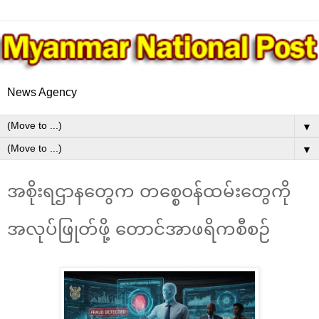
News Agency
▼
▼
အစိုးရဌာနတွေက တစ္စေဝန်ထမ်းတွေကို
အလုပ်ဖြုတ်ဖို့ တောင်အာဖရိကစီစဉ်