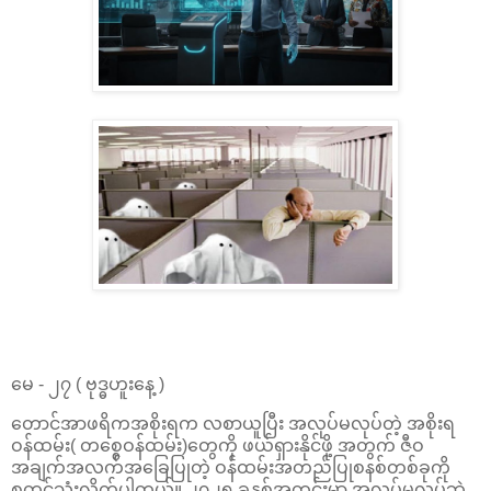
မေ - ၂၇ ( ဗုဒ္ဓဟူးနေ့ )
တောင်အာဖရိကအစိုးရက လစာယူပြီး အလုပ်မလုပ်တဲ့ အစိုးရ
ဝန်ထမ်း( တစ္စေဝန်ထမ်း)တွေကို ဖယ်ရှားနိုင်ဖို့ အတွက် ဇီဝ
အချက်အလက်အခြေပြုတဲ့ ဝန်ထမ်းအတည်ပြုစနစ်တစ်ခုကို
စတင်သုံးလိုက်ပါတယ်။ ၂၀၂၅ ခုနှစ်အတွင်းမှာ အလုပ်မလုပ်ဘဲ