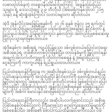
လစာထုတ်နေတဲ့ တစ္စေဝန်ထမ်းတွေကြောင့် အခွန်ထမ်းပြည်
သူများ ရဲ့ ဒေသသုံးငွေ ၃.၉ ဘီလီယံ (အမေရိကန်ဒေါ်လာ ၂၁၅
သန်း) ခန့် ဆုံးရှုံးခဲ့ကြောင်း သတင်းများက ဆိုပါတယ်။
အဲ့ဒိ အွန်လိုင်းအခြေပြုစနစ်ကို ၂၀၂၆ ခုနှစ် ဇွန်လ ၁၅ ရက်တွင်
စတင်အသုံးပြုမည်ဖြစ်ပြီး၊ ပထမအဆင့်အနေဖြင့် နိုင်ငံတော် နဲ့
ပြည်နယ်အဆင့် ဌာနများအတွင်း နှစ်လကြာ အတည်ပြုစစ်ဆေးမှု
ပြုလုပ်သွားမှာဖြစ်ပါတယ်။
အဲ့ဒိစနစ်က အစိုးရရဲ့ ကျယ်ပြန့်သော ဒစ်ဂျစ်တယ်ပြောင်းလဲရေး
အစီအစဉ်ရဲ့ တစ်စိတ်တစ်ပိုင်းဖြစ်ပြီး၊ တာဝန်ခံမှုကို မြှင့်တင်ရန်၊
အချက်အလက်တိကျမှုကို တိုးတက်စေရန် နဲ့ အများပြည်သူ
ငွေကြေးကို ကာကွယ်ရန် ရည်ရွယ်ထားပါတယ်။
ပြည်ထဲရေးဝန်ကြီးဌာန က အဆိုပါစနစ်သည် ဒစ်ဂျစ်တယ်နည်း
ပညာဆန်းသစ်မှုကို အသုံးပြုပြီး နိုင်ငံတော်ကို ခေတ်မီအဆင့်သို့
မြှင့်တင်ရာတွင် အရေးပါသော မှတ်တိုင်တစ်ခု ဖြစ်ကြောင်း ပြော
ကြားခဲ့ပြီး လုံခြုံစိတ်ချရတဲ့ အွန်လိုင်းအစိုးရစနစ် ဖြေရှင်းနည်း
များကို အဓိက မောင်းနှင်အားဖြစ်ကြောင်းလည်း ဆိုပါတယ်။
ပြည်ထဲရေးဝန်ကြီးကလည်း အဆိုပါပလက်ဖောင်းသည် အစိုးရ
လစာစနစ်တစ်လျှောက် ကြီးမားသော ငွေကြေးချွေတာမှုများကို
ဖြစ်စေနိုင်ပြီး၊ အစိုးရ၏ စောင့်ကြည့်ထိန်းချုပ်မှုကိုလည်း ပိုမို