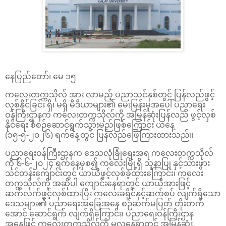
နေပြည်တော်၊ မေ ၁၅
ကလေးတက္ကသိုလ် အား လာမည့် ပညာသင်နှစ်တွင် ပြန်လည်ဖွင့်
လှစ်နိုင်ခြင်း ရှိ၊ မရှိ မီဒီယာများ၏ မေးမြန်းမှုအပေါ် ပညာရေး
ဝန်ကြီးဌာနက ကလေးတက္ကသိုလ်ကို အမြန်ဆုံးပြန်လည် ဖွင့်လှစ်
နိုင်ရေး စီစဉ်ဆောင်ရွက်သွားမည်ဖြစ်ကြောင်း ယနေ့
(၁၅-၅-၂၀၂၆) ရက်နေ့တွင် ပြန်လည်ဖြေကြားထားသည်။
ပညာရေးဝန်ကြီးဌာနက ဒေသလုံခြုံရေးအရ ကလေးတက္ကသိုလ်
ကို ၆-၆-၂၀၂၄ ရက်နေ့မှစ၍ ကလေးမြို့ရှိ သူနာပြု နှင့်သားဖွား
သင်တန်းကျောင်းတွင် ယာယီဖွင့်လှစ်ခဲ့ထားကြောင်း၊ ကလေး
တက္ကသိုလ်ကို အဆိုပါ ကျောင်းနေရာတွင် ယာယီအားဖြင့်
ဆက်လက်ဖွင့်လှစ်ထားပြီး ကလေးခရိုင်နှင့်ဆက်စပ် လျက်ရှိသော
ဒေသများ၏ ပညာရေးအခြေအနေ စဉ်ဆက်မပြတ် တိုးတက်
အောင် ဆောင်ရွက် လျက်ရှိကြောင်း၊ ပညာရေးဝန်ကြီးဌာန
အနေဖြင့် ကလေးတက္ကသိုလ်ကို မူလနေရာတွင် အမြန်ဆုံး