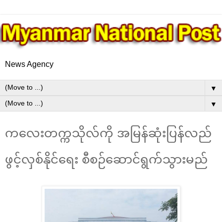
News Agency
▼
▼
ကလေးတက္ကသိုလ်ကို အမြန်ဆုံးပြန်လည်
ဖွင့်လှစ်နိုင်ရေး စီစဉ်ဆောင်ရွက်သွားမည်