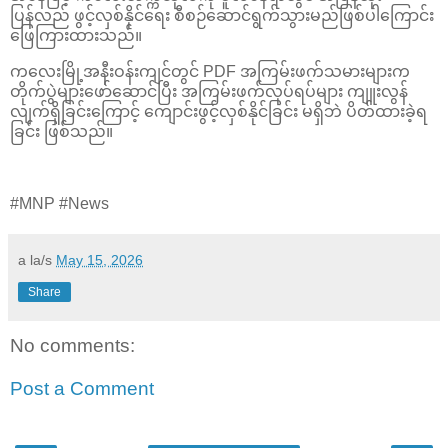
ပြန်လည် ဖွင့်လှစ်နိုင်ရေး စီစဉ်ဆောင်ရွက်သွားမည်ဖြစ်ပါကြောင်း
ဖြေကြားထားသည်။
ကလေးမြို့အနီးဝန်းကျင်တွင် PDF အကြမ်းဖက်သမားများက
တိုက်ပွဲများဖော်ဆောင်ပြီး အကြမ်းဖက်လုပ်ရပ်များ ကျူးလွန်
လျက်ရှိခြင်းကြောင့် ကျောင်းဖွင့်လှစ်နိုင်ခြင်း မရှိဘဲ ပိတ်ထားခဲ့ရ
ခြင်း ဖြစ်သည်။
#MNP #News
a la/s
May 15, 2026
Share
No comments:
Post a Comment