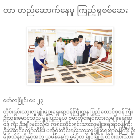
တာ တည်ဆောက်နေမှု ကြည့်ရှုစစ်ဆေး
မော်လမြိုင်၊ မေ ၂၃
တိုင်းရင်းသားလူမျိုးများရေးရာဝန်ကြီးဌာန ပြည်ထောင်စုဝန်ကြီး
ဦးသန်းမောင်သည် မွန်ပြည်နယ် ဗမာတိုင်းရင်းသားလူမျိုးရေးရာ
ဝန်ကြီး ဦးမျိုးမင်းလှိုင်၊ ကရင်တိုင်းရင်းသားလူမျိုးရေးရာဝန်ကြီး
ဦးအောင်ကျော်သိန်း၊ ပအိုဝ်းတိုင်းရင်းသားလူမျိုးရေးရာဝန်ကြီး ဦး
ချစ်သိန်းတို့နှင့်အတူ ယမန်နေ့က မော်လမြိုင်မြို့ရှိ တိုင်းရင်းသား