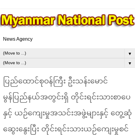
News Agency
▼
▼
ပြည်ထောင်စုဝန်ကြီး ဦးသန်းမောင်
မွန်ပြည်နယ်အတွင်းရှိ တိုင်းရင်းသားစာပေ
နှင့် ယဉ်ကျေးမှုအသင်းအဖွဲ့များနှင့် တွေ့ဆုံ
ဆွေးနွေးပြီး တိုင်းရင်းသားယဉ်ကျေးမှုစင်