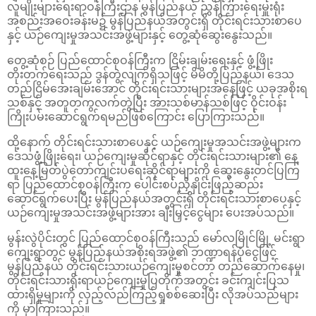
လူမျိုးများရေးရာဝန်ကြီးဌာန မွန်ပြည်နယ် ညွှန်ကြားရေးမှူးရုံး
အစည်းအဝေးခန်းမ၌ မွန်ပြည်နယ်အတွင်းရှိ တိုင်းရင်းသားစာပေ
နှင့် ယဉ်ကျေးမှုအသင်းအဖွဲ့များနှင့် တွေ့ဆုံဆွေးနွေးသည်။
တွေ့ဆုံစဉ် ပြည်ထောင်စုဝန်ကြီးက ငြိမ်းချမ်းရေးနှင့် ဖွံ့ဖြိုး
တိုးတက်ရေးသည် ဒွန်တွဲလျက်ရှိသဖြင့် မိမိတို့ပြည်နယ်၊ ဒေသ
တည်ငြိမ်အေးချမ်းအောင် တိုင်းရင်းသားများအနေဖြင့် ယခုအစိုးရ
သစ်နှင့် အတူတကွလက်တွဲပြီး အားသစ်မာန်သစ်ဖြင့် ဝိုင်းဝန်း
ကြိုးပမ်းဆောင်ရွက်ရမည်ဖြစ်ကြောင်း ပြောကြားသည်။
ထို့နောက် တိုင်းရင်းသားစာပေနှင့် ယဉ်ကျေးမှုအသင်းအဖွဲ့များက
ဒေသဖွံ့ဖြိုးရေး၊ ယဉ်ကျေးမှုဆိုင်ရာနှင့် တိုင်းရင်းသားများ၏ နေ့
ထူးနေ့မြတ်ပွဲတော်ကျင်းပရေးဆိုင်ရာများကို ဆွေးနွေးတင်ပြကြ
ရာ ပြည်ထောင်စုဝန်ကြီးက ပေါင်းစပ်ညှိနှိုင်းဖြည့်ဆည်း
ဆောင်ရွက်ပေးပြီး မွန်ပြည်နယ်အတွင်းရှိ တိုင်းရင်းသားစာပေနှင့်
ယဉ်ကျေးမှုအသင်းအဖွဲ့များအား ချီးမြှင့်ငွေများ ပေးအပ်သည်။
မွန်းလွဲပိုင်းတွင် ပြည်ထောင်စုဝန်ကြီးသည် မော်လမြိုင်မြို့ မင်းရွာ
ကျေးရွာတွင် မွန်ပြည်နယ်အစိုးရအဖွဲ့၏ ဘဏ္ဍာရန်ပုံငွေဖြင့်
မွန်ပြည်နယ် တိုင်းရင်းသားယဉ်ကျေးမှုစင်တာ တည်ဆောက်နေမှု၊
တိုင်းရင်းသားရိုးရာယဉ်ကျေးမှုပြတိုက်အတွင်း ခင်းကျင်းပြသ
ထားရှိမှုများကို လှည့်လည်ကြည့်ရှုစစ်ဆေးပြီး လိုအပ်သည်များ
ကို မှာကြားသည်။