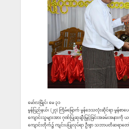
မော်လမြိုင်၊ မေ ၃၁
မွန်ပြည်နယ်၊ (၂၇) ကြိမ်မြောက် မွန်ဒေသလုံးဆိုင်ရာ မွန်စာ
ကျောင်းသူများအား ဂုဏ်ပြုဆုချီးမြှင့်ခြင်းအခမ်းအနားကို
ကျောင်းတိုက်၌ ကျင်းပပြုလုပ်ရာ ဦးစွာ သဘာပတိဆရာတော်ကြီ