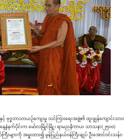
ပေနှင့် ဗုဒ္ဓဘာသာယဉ်ကျေးမှု သင်ကြားရေးအဖွဲ့၏ ထူးချွန်ကျောင်းသား၊
 ယနေ့နံနက်ပိုင်းက မော်လမြိုင်မြို့၊ ရာမညနိကာယ သာသနာ(၂၅ဝဝ)
းများကို အမှူးထား၍ မွန်ပြည်နယ်ဝန်ကြီးချုပ် ဦးအောင်ဝင်းသန်း၊