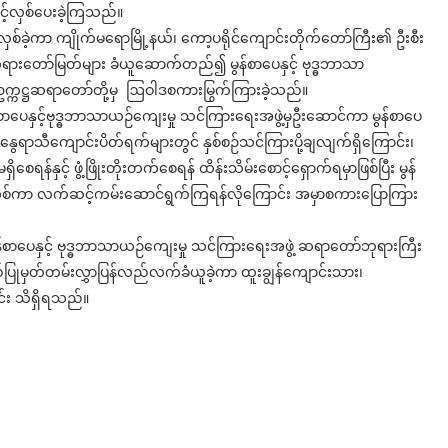
ွင့်လှစ်ပေးခဲ့ကြသည်။
စ်ခဲ့ကာ ကျိုက်မရောမြို့နယ်၊ ကော့ပရိုင်ကျောင်းတိုက်တော်ကြီး၏ ဦးစီး
တော်မြတ်များ ခံယူ‌ဆောက်တည်၍ မွန်စာပေနှင့် ဗုဒ္ဓဘာသာ
က္ကဋ္ဌဆရာတော်တို့မှ ဩဝါဒစကားမြွက်ကြားခဲ့သည်။
်စာပေနှင့်ဗုဒ္ဓဘာသာယဉ်ကျေးမှု သင်ကြားရေးအဖွဲ့မှဦးဆောင်ကာ မွန်စာပေ
နွေရာသီကျောင်းပိတ်ရက်များတွင် နှစ်စဉ်သင်ကြားပို့ချလျက်ရှိကြောင်း၊
ိစေရန်နှင့် ဖွံ့ဖြိုးတိုးတက်စေရန် ထိန်းသိမ်းစောင့်ရှောက်ရမှာဖြစ်ပြီး မွန်
ွင့်လှစ်ကာ လက်ဆင့်ကမ်းဆောင်ရွက်ကြရန်လိုကြောင်း အမှာစကားပြောကြား
်စာပေနှင့် ဗုဒ္ဓဘာသာယဉ်ကျေးမှု သင်ကြားရေးအဖွဲ့ ဆရာတော်ဘုရားကြီး
်ပြုမှတ်တမ်းလွှာပြန်လည်လက်ခံယူခဲ့ကာ ထူးချွန်ကျောင်းသား၊
ာင်း သိရှိရသည်။