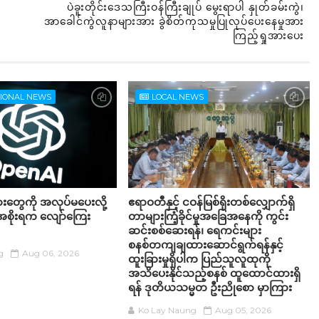
ပဲခူးတိုင်းဒေသကြီးဝန်ကြီးချုပ် မွေးရာပါ နှုတ်ခမ်းကွဲ၊
အာခေါင်ကွဲလူနာများအား ခွဲစိတ်ကုသမှုပြုလုပ်ပေးနေမှုအား
ကြည့်ရှုအားပေး
TIONAL NEWS
LOCAL NEWS
တွေကို အလုပ်မပေးလို့
ဧရာဝတီနှင့် ငဝန်မြစ်ရိုးတစ်လျှောက်ရှိ
အစိုးရက လျော်ကြေး
တာများကြံ့ခိုင်မှုအခြေအနေကို ကွင်း
ဆင်းစစ်ဆေးရန်၊ ရေကင်းများ
စနစ်တကျချထားဆောင်ရွက်ရန်နှင့်
g
Aug 06, 2026
ထူးခြားမှုရှိပါက ပြည်သူလူထုကို
အသိပေးနိုင်သည့်စနစ် ထူထောင်ထားရှိ
ရန် ဒုတိယသမ္မတ ဦးညိုစော မှာကြား
Ko Lay Naung
Aug 05, 2026