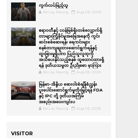
ကွက်လပ်ဖြည့်သူ
Ko Lay Naung
Aug 06, 2026
ဧရာဝတီနှင့် ငဝန်မြစ်ရိုးတစ်လျှောက်ရှိ
တာများကြံ့ခိုင်မှုအခြေအနေကို ကွင်း
ဆင်းစစ်ဆေးရန်၊ ရေကင်းများ
စနစ်တကျချထားဆောင်ရွက်ရန်နှင့်
ထူးခြားမှုရှိပါက ပြည်သူလူထုကို
အသိပေးနိုင်သည့်စနစ် ထူထောင်ထားရှိ
ရန် ဒုတိယသမ္မတ ဦးညိုစော မှာကြား
Ko Lay Naung
Aug 05, 2026
မြန်မာ-အိန္ဒိယ ဆေးဝါးစံချိန်စံညွှန်း
ပူးပေါင်းဆောင်ရွက်မှုတိုးမြှင့်ရန် FDA
နှင့် IPC တို့ ဒုတိယအကြိမ်
အစည်းအဝေးကျင်းပ
Ko Lay Naung
Aug 05, 2026
VISITOR