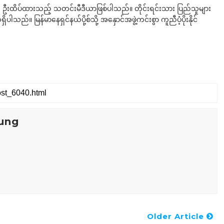
ို ဦးထိပ်ထားသည့် သတင်းမီဒီယာဖြစ်ပါသည်။ တိုင်းရင်းသား ပြည်သူများ
်။ မြန်မာနေရှင်နယ်ပို့စ်သို့ အနှောင်အဖွဲ့ကင်းစွာ ကူညီပံ့ပိုးနိုင်
ung
Older Article