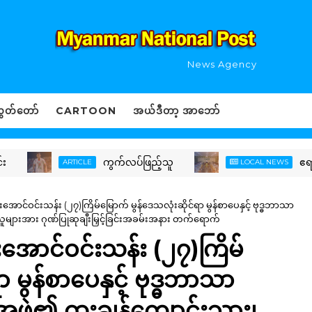
News Agency
ွှတ်တော်
CARTOON
အယ်ဒီတာ့ အာဘော်
ကွက်လပ်ဖြည့်သူ
ဧရာဝတီနှင့် င
ARTICLE
LOCAL NEWS
ဦးအောင်ဝင်းသန်း (၂၇)ကြိမ်မြောက် မွန်ဒေသလုံးဆိုင်ရာ မွန်စာပေနှင့် ဗုဒ္ဓဘာသာ
ူများအား ဂုဏ်ပြုဆုချီးမြှင့်ခြင်းအခမ်းအနား တက်ရောက်
ဦးအောင်ဝင်းသန်း (၂၇)ကြိမ်
ာ မွန်စာပေနှင့် ဗုဒ္ဓဘာသာ
ဖွဲ့၏ ထူးချွန်ကျောင်းသား၊