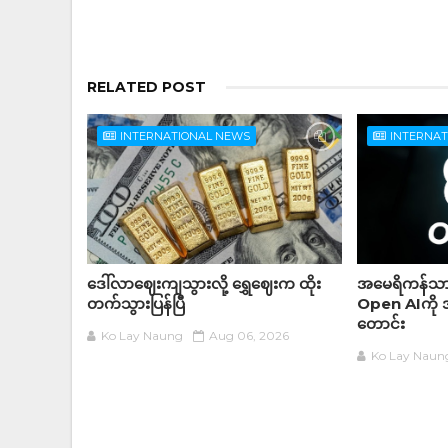
RELATED POST
INTERNATIONAL NEWS
INTERNA
ဒေါ်လာဈေးကျသွားလို့ ရွှေဈေးက ထိုး
အမေရိကန်သား
တက်သွားပြန်ပြီ
Open AIကို 
တောင်း
Ko Lay Naung
Aug 06, 2026
Ko Lay Naun