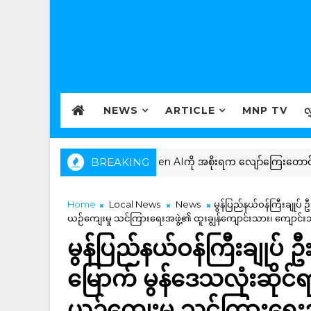
NEWS
ARTICLE
MNP TV
လ
ေကို အလုပ်မပေးလို့ Open AIကို အစိုးရက လျော်ကြေးတောင်း
BREAKING
Home
Local News
News
မွန်ပြည်နယ်ဝန်ကြီးချုပ် 
ယဉ်ကျေးမှု သင်ကြားရေးအဖွဲ့၏ ထူးချွန်ကျောင်းသား၊ ကျောင်းသ
မွန်ပြည်နယ်ဝန်ကြီးချုပ် 
မြောက် မွန်ဒေသလုံးဆိုင်ရ
ယဉ်ကျေးမှု သင်ကြားရေးအ