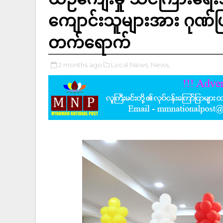
ကျောင်းသူများအား ဂုဏ်ပြု
တက်ရောက်
2 months ago
Local News,
News,