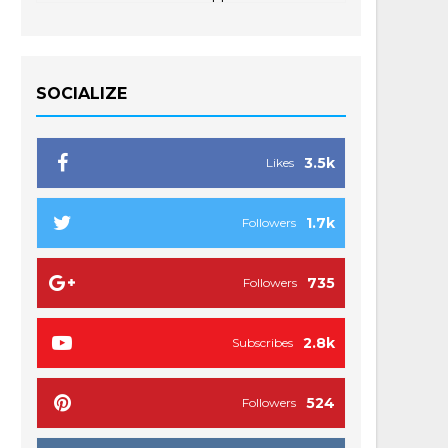
SOCIALIZE
3.5k
Likes
1.7k
Followers
735
Followers
2.8k
Subscribes
524
Followers