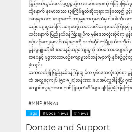
ပြည်နယ်လွှတ်တော်ဥက္ကဋ္ဌတို့က အခမ်းအနားကို ဖဲကြိုးဖြတ်ဖ
ထို့နောက် နမောတဿ (၃)ကြိမ်ရွတ်ဆိုဘုရားကန်တော့၍ ဖွင့်လှ
ပဓာနနာယက ဆရာတော် ဘဒ္ဒန္တကေတုမာထံမှ ငါးပါးသီလတရား
ယဉ်ကျေးမှုသင်ကြားရေးအဖွဲ့ သဘာပတိဆရာတော်ကြီးနှင့် ဥ
ယင်းနောက် ပြည်နယ်ဝန်ကြီးချုပ်က မွန်ဒေသလုံးဆိုင်ရာ မွန
နှင့်ယဉ်ကျေးမှုသင်တန်းများကို သက်ဆိုင်ရာမြို့နယ်အလိုက် 
မွန်လူမျိုးတို့၏ စာပေနှင့်ယဉ်ကျေးမှုကို တိမ်ကောပပျောက်မှုမရှ
စာပေနှင့် ဗုဒ္ဓဘာသာယဉ်ကျေးမှုသင်တန်းများကို နှစ်စဉ်ဖ
ခဲ့သည်။
ဆက်လက်၍ ပြည်နယ်ဝန်ကြီးချုပ်က မွန်ဒေသလုံးဆိုင်ရာ မွန
ထံ အလှူငွေကျပ် (၅၀.၈၂၈)သန်းအား ပေးအပ်လှူဒါန်းပြီး ဂုဏ
ကျောင်းသူများအား ဂုဏ်ပြုဆုတံဆိပ်များ ချီးမြှင့်ခဲ့ကြကြေ
#MNP #News
Tags
# Local News
# News
Donate and Support