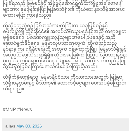
ပြုခံရသည့် ဖြစ်စဉ်နှင့် အမှုဖွင့်ဆောင်ရွက်ထားရှိမှုအခြေအနေ
များအား မေးမြန်းခဲ့ပြီး မြန်မာသံရုံး၏ ကိုယ်စား နှစ်သိမ့်အားပေး
စကား ပြောကြားခဲ့သည်။
ထိုသို့တွေ့ဆုံစဉ် မြန်မာသံအမတ်ကြီးက ယခုဖြစ်စဉ်နှင့်
စပ်လျဉ်း၍ ထိုင်းနိုင်ငံ၏ အလုပ်သမားဥပဒေနှင့်အညီ တရားမျှတ
မှုရှိစေရေး၊ ပြစ်ဒဏ်ကျူးလွန်သူများအပေါ် ဥပဒေနှင့် အညီ
ဆောင်ရွက်နိုင်ရေး၊ မြန်မာလုပ်သားအတွက် ထိုက်သင့်သည့်
နစ်နာကြေး ရရှိနိုင်ရေးတို့ အတွက် ဗန်ကောက်မြို့၊ မြန်မာသံရုံးနှင့်
အလုပ်သမားသံအရာရှိရုံး၊ ထိုင်းအခြေစိုက် ပြည်ပ လုပ်သားနစ်နာ
မှုကူညီစောင့်ရှောက်ပေးနေသူများနှင့်အတူ ဆက်လက်ကူညီမှုပြု
သွားမည်ဖြစ်ကြောင်း အသိပေးပြောကြားခဲ့သည်။
ထိခိုက်ခံစားခဲ့ရသူ မြန်မာနိုင်ငံသား ကိုသားသားအတွက် မြန်မာ
သံရုံးဝန်ထမ်းနှင့် မိသားစု၏ ထောက်ပံ့ငွေများ ပေးအပ်ခဲ့ကြောင်း
သိရသည်။
#MNP #News
a la/s
May 09, 2026