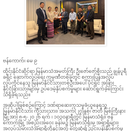
ဗန်ကောက်၊ မေ ၉
ထိုင်းနိုင်ငံဆိုင်ရာ မြန်မာသံအမတ်ကြီး ဦးဇော်ဇော်စိုးသည် ချွန်ပူရီ
ခရိုင် ဆောက်လုပ်ရေး ကုမ္ပဏီတစ်ခုတွင် စကားပြန်အလုပ်
လုပ်ကိုင်နေသူ မြန်မာနိုင်ငံသားတစ်ဦးအပေါ် ပိုင်ရှင် အခြား
နိုင်ငံခြားသားများမှ ဥပဒေမဲ့နှိပ်စက်မှုများ ဆောင်ရွက်ခဲ့ကြောင်း
သိရှိခဲ့ရသည်။
အဆိုပါဖြစ်စဉ်ကြောင့် ဒဏ်ရာဆေးကုသမှုခံယူနေရသူ
မြန်မာနိုင်ငံသား ကိုသားသား၊ အသက်(၂၇)နှစ်၊ ဇာတိ မြစ်ကြီးနား
မြို့အား ၈-၅-၂၀၂၆ ရက် ၊ ၁၀၃၀နာရီတွင် မြန်မာသံရုံး၊ ဗန်
ကောက်မြို့ အစည်းအဝေး ခန်းမ၌ မြန်မာသံရုံးမှ အရာရှိများ၊
အလုပ်သမားသံအရာရှိတို့နှင့်အတူ တွေ့ဆုံ၍ ညှင်းပန်းနှိပ်စက်မှု