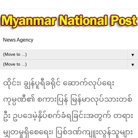
News Agency
▼
▼
ထိုင်း၊ ချွန်ပူရီခရိုင် ဆောက်လုပ်ရေး
ကုမ္ပဏီ၏ စကားပြန် မြန်မာလုပ်သားတစ်
ဦး ဥပဒေမဲ့နှိပ်စက်ခံရခြင်းအတွက် တရား
မျှတမှုရှိစေရေး၊ ပြစ်ဒဏ်ကျူးလွန်သူများ