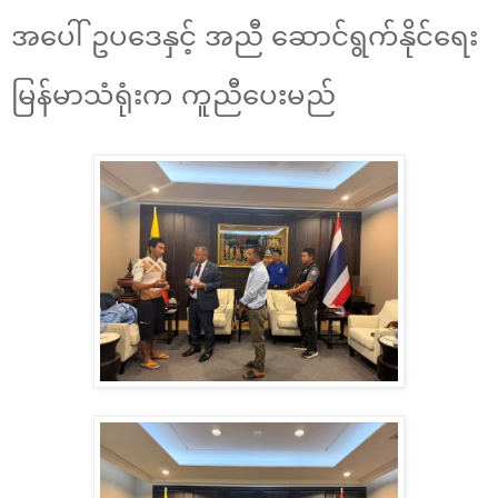
အပေါ် ဥပဒေနှင့် အညီ ဆောင်ရွက်နိုင်ရေး
မြန်မာသံရုံးက ကူညီပေးမည်