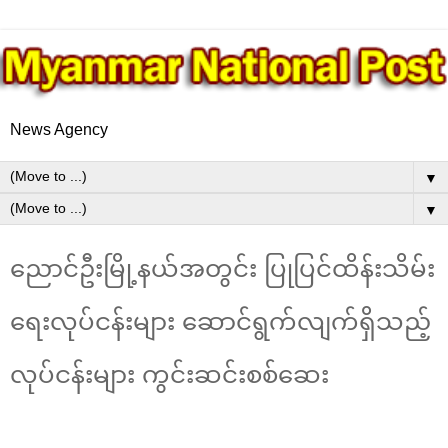
News Agency
▼
▼
ညောင်ဦးမြို့နယ်အတွင်း ပြုပြင်ထိန်းသိမ်း
ရေးလုပ်ငန်းများ ဆောင်ရွက်လျက်ရှိသည့်
လုပ်ငန်းများ ကွင်းဆင်းစစ်ဆေး