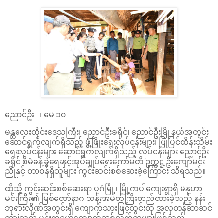
ညောင်ဦး ၊ မေ ၁၀
မန္တလေးတိုင်းဒေသကြီး၊ ညောင်ဦးခရိုင်၊ ညောင်ဦးမြို့နယ်အတွင်း
ဆောင်ရွက်လျက်ရှိသည့် ဖွံ့ဖြိုးရေးလုပ်ငန်းများ၊ ပြုပြင်ထိန်းသိမ်း
ရေးလုပ်ငန်းများ ဆောင်ရွက်လျက်ရှိသည့် လုပ်ငန်းများ ညောင်ဦး
ခရိုင် စီမံခန့်ခွဲရေးနှင့်အုပ်ချုပ်ရေးကော်မတီ ဥက္ကဋ္ဌ ဦးကျော်မင်း
ညိုနှင့် တာဝန်ရှိသူများ ကွင်းဆင်းစစ်ဆေးခဲ့ကြောင်း သိရသည်။
ထိုသို့ ကွင်းဆင်းစစ်ဆေးရာ ပုဂံမြို့၊ မြို့ကပါကျေးရွာရှိ မနုဟာ
မင်းကြီး၏ မြစ်တော်နာဂ သန်းအမတ်ကြီးတည်ထားခဲ့သည့် နန်း
ဘုရားလိုဏ်အတွင်းရှိ ကျောက်သားဖြင့်ထွင်းထု အလှတန်ဆာဆင်
ထားသည့် ပန်းတမော့ကျောက်ဆစ်လက်ရာများဖြစ်သည့်