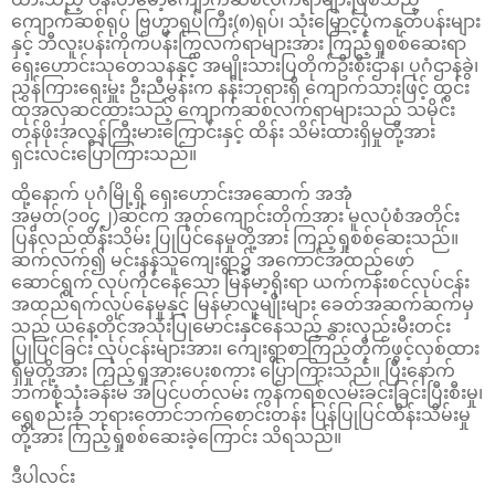
ကျောက်ဆစ်ရုပ် ဗြဟ္မာရုပ်ကြီး(၈)ရုပ်၊ သုံးမြှောင့်ပုံကနုတ်ပန်းများ
နှင့် ဘီလူးပန်းကိုက်ပန်းကြွလက်ရာများအား ကြည့်ရှုစစ်ဆေးရာ
ရှေးဟောင်းသုတေသနနှင့် အမျိုးသားပြတိုက်ဦးစီးဌာန၊ ပုဂံဌာနခွဲ၊
ညွှန်ကြားရေးမှူး ဦးညီမွန်းက နန်းဘုရားရှိ ကျောက်သားဖြင့် ထွင်း
ထုအလှဆင်ထားသည့် ကျောက်ဆစ်လက်ရာများသည် သမိုင်း
တန်ဖိုးအလွန်ကြီးမားကြောင်းနှင့် ထိန်း သိမ်းထားရှိမှုတို့အား
ရှင်းလင်းပြောကြားသည်။
ထို့နောက် ပုဂံမြို့ရှိ ရှေးဟောင်းအဆောက် အအုံ
အမှတ်(၁၀၄၂)ဆင်က အုတ်ကျောင်းတိုက်အား မူလပုံစံအတိုင်း
ပြန်လည်ထိန်းသိမ်း ပြုပြင်နေမှုတို့အား ကြည့်ရှုစစ်ဆေးသည်။
ဆက်လက်၍ မင်းနန်သူကျေးရွာ၌ အကောင်အထည်ဖော်
ဆောင်ရွက် လုပ်ကိုင်နေသော မြန်မာ့ရိုးရာ ယက်ကန်းစင်လုပ်ငန်း
အထည်ရက်လုပ်နေမှုနှင့် မြန်မာလူမျိုးများ ခေတ်အဆက်ဆက်မှ
သည် ယနေ့တိုင်အသုံးပြုမောင်းနှင်နေသည့် နွားလှည်းမီးတင်း
ပြုပြင်ခြင်း လုပ်ငန်းများအား၊ ကျေးရွာစာကြည့်တိုက်ဖွင့်လှစ်ထား
ရှိမှုတို့အား ကြည့်ရှုအားပေးစကား ပြောကြားသည်။ ပြီးနောက်
ဘက်စုံသုံးခန်းမ အပြင်ပတ်လမ်း ကွန်ကရစ်လမ်းခင်းခြင်းပြီးစီးမှု၊
ရွှေစည်းခုံ ဘုရားတောင်ဘက်စောင်းတန်း ပြန်ပြုပြင်ထိန်းသိမ်းမှု
တို့အား ကြည့်ရှုစစ်ဆေးခဲ့ကြောင်း သိရသည်။
ဒီပါလင်း