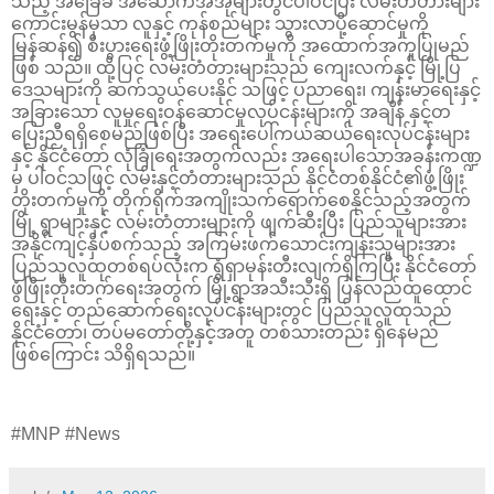
သည့် အခြေခံ အဆောက်အအုံများတွင်ပါဝင်ပြီး လမ်းတံတားများ
ကောင်းမွန်မှသာ လူနှင့် ကုန်စည်များ သွားလာပို့ဆောင်မှုကို
မြန်ဆန်၍ စီးပွားရေးဖွံ့ဖြိုးတိုးတက်မှုကို အထောက်အကူပြုမည်
ဖြစ် သည်။ ထို့ပြင် လမ်းတံတားများသည် ကျေးလက်နှင့် မြို့ပြ
ဒေသများကို ဆက်သွယ်ပေးနိုင် သဖြင့် ပညာရေး၊ ကျန်းမာရေးနှင့်
အခြားသော လူမှုရေးဝန်ဆောင်မှုလုပ်ငန်းများကို အချိန် နှင့်တ
ပြေးညီရရှိစေမည်ဖြစ်ပြီး အရေးပေါ်ကယ်ဆယ်ရေးလုပ်ငန်းများ
နှင့် နိုင်ငံတော် လုံခြုံရေးအတွက်လည်း အရေးပါသောအခန်းကဏ္ဍ
မှ ပါဝင်သဖြင့် လမ်းနှင့်တံတားများသည် နိုင်ငံတစ်နိုင်ငံ၏ဖွံ့ဖြိုး
တိုးတက်မှုကို တိုက်ရိုက်အကျိုးသက်ရောက်စေနိုင်သည့်အတွက်
မြို့ ရွာများနှင့် လမ်းတံတားများကို ဖျက်ဆီးပြီး ပြည်သူများအား
အနိုင်ကျင့်နှိပ်စက်သည့် အကြမ်းဖက်သောင်းကျန်းသူများအား
ပြည်သူလူထုတစ်ရပ်လုံးက ရွံရှာမုန်းတီးလျက်ရှိကြပြီး နိုင်ငံတော်
ဖွံဖြိုးတိုးတက်ရေးအတွက် မြို့ရွာအသီးသီးရှိ ပြန်လည်ထူထောင်
ရေးနှင့် တည်ဆောက်ရေးလုပ်ငန်းများတွင် ပြည်သူလူထုသည်
နိုင်ငံတော်၊ တပ်မတော်တို့နှင့်အတူ တစ်သားတည်း ရှိနေမည်
ဖြစ်ကြောင်း သိရှိရသည်။
#MNP #News