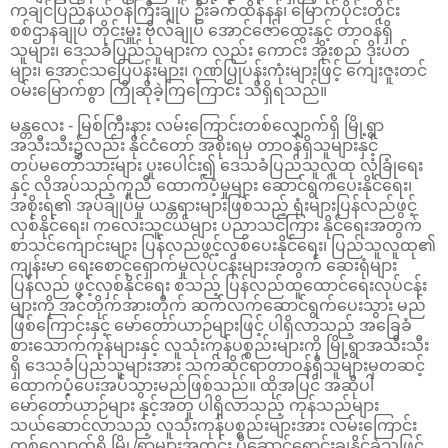
ကချင်ပြည်နယ်ဝန်ကြီးချုပ် ဦးခက်ထိန်နန်၊ မြောက်ပိုင်းတိုင်း
စစ်ဌာနချုပ် တိုင်းမှူး ဗိုလ်ချုပ် အောင်ဇော်ထွေးနှင့် တာဝန်ရှိ
သူများ၊ ဒေသခံပြည်သူများက လည်း ကောင်း အိုးစည် ဒိုးပတ်
များ၊ အောင်သပြေပန်းများ၊ ဂုဏ်ပြုပန်းကုံးများဖြင့် ကျေးဇူးတင်
ဝမ်းမြောက်စွာ ကြိုဆိုခဲ့ကြကြောင်း သိရှိရသည်။
မန္တလေး - မြစ်ကြီးနား လမ်းကြောင်းတစ်လျှောက်ရှိ မြို့ရွာ
အသီးသီး၌လည်း နိုင်ငံတော် အစိုးရမှ တာဝန်ရှိသူများနှင့်
တပ်မတော်သားများ ပူးပေါင်း၍ ဒေသခံပြည်သူလူထု လုံခြုံရေး
နှင့် လိုအပ်သည့်ကူညီ ထောက်ပံ့မှုများ ဆောင်ရွက်ပေးနိုင်ရေး၊
အစိုးရ၏ အုပ်ချုပ်မှု ယန္တရားများဖြစ်သည့် ရုံးများပြန်လည်ဖွင့်
လှစ်နိုင်ရေး၊ ကလေးသူငယ်များ ပညာသင်ကြား နိုင်ရေးအတွက်
စာသင်ကျောင်းများ ပြန်လည်ဖွင့်လှစ်ပေးနိုင်ရေး၊ ပြည်သူလူထု၏
ကျန်းမာ ရေးစောင့်ရှောက်မှုလုပ်ငန်းများအတွက် ဆေးရုံများ
ပြန်လည် ဖွင့်လှစ်နိုင်ရေး စသည့် ပြန်လည်ထူထောင်ရေးလုပ်ငန်း
များကို အင်တိုက်အားတိုက် ဆက်လက်ဆောင်ရွက်ပေးသွား မည်
ဖြစ်ကြောင်းနှင့် မော်တော်ယာဉ်များဖြင့် ပါရှိလာသည့် အခြေခံ
စားသောက်ကုန်များနှင့် လူသုံးကုန်ပစ္စည်းများကို မြို့ရွာအသီးသီး
ရှိ ဒေသခံပြည်သူများအား သက်ဆိုင်ရာတာဝန်ရှိသူများမှတဆင့်
ထောက်ပံ့ပေးအပ်သွားမည်ဖြစ်သည်။ ထိုအပြင် အဆိုပါ
မော်တော်ယာဉ်များ နှင့်အတူ ပါရှိလာသည့် ကုန်သည်များ
သယ်ဆောင်လာသည့် လူသုံးကုန်ပစ္စည်းများအား လမ်းကြောင်း
တစ်လျှောက်ရှိ မြို့/ရွာများအတွင်း ပို့ဆောင်ရောင်းချနိုင်ခဲ့သဖြင့်