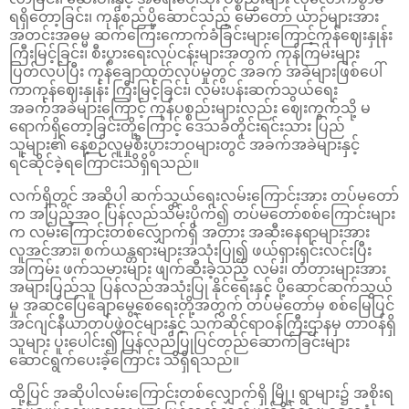
ရရှိတော့ခြင်း၊ ကုန်စည်ပို့ဆောင်သည့် မော်တော် ယာဉ်များအား
အတင်းအဓမ္မ ဆက်ကြေးကောက်ခံခြင်းများကြောင့်ကုန်ဈေးနှုန်း
ကြီးမြင့်ခြင်း၊ စီးပွားရေးလုပ်ငန်းများအတွက် ကုန်ကြမ်းများ
ပြတ်လပ်ပြီး ကုန်ချောထုတ်လုပ်မှုတွင် အခက် အခဲများဖြစ်ပေါ်
ကာကုန်ဈေးနှုန်း ကြီးမြင့်ခြင်း၊ လမ်းပန်းဆက်သွယ်ရေး
အခက်အခဲများကြောင့် ကုန်ပစ္စည်းများလည်း ဈေးကွက်သို့ မ
ရောက်ရှိတော့ခြင်းတို့ကြောင့် ဒေသခံတိုင်းရင်းသား ပြည်
သူများ၏ နေ့စဉ်လူမှုစီးပွားဘဝများတွင် အခက်အခဲများနှင့်
ရင်ဆိုင်ခဲ့ရကြောင်းသိရှိရသည်။
လက်ရှိတွင် အဆိုပါ ဆက်သွယ်ရေးလမ်းကြောင်းအား တပ်မတော်
က အပြည့်အဝ ပြန်လည်သိမ်းပိုက်၍ တပ်မတော်စစ်ကြောင်းများ
က လမ်းကြောင်းတစ်လျှောက်ရှိ အတား အဆီးနေရာများအား
လူအင်အား၊ စက်ယန္တရားများအသုံးပြု၍ ဖယ်ရှားရှင်းလင်းပြီး
အကြမ်း ဖက်သမားများ ဖျက်ဆီးခဲ့သည့် လမ်း၊ တံတားများအား
အများပြည်သူ ပြန်လည်အသုံးပြု နိုင်ရေးနှင့် ပို့ဆောင်ဆက်သွယ်
မှု အဆင်ပြေချောမွေ့စေရေးတို့အတွက် တပ်မတော်မှ စစ်မြေပြင်
အင်ဂျင်နီယာတပ်ဖွဲ့ဝင်များနှင့် သက်ဆိုင်ရာဝန်ကြီးဌာနမှ တာဝန်ရှိ
သူများ ပူးပေါင်း၍ ပြန်လည်ပြုပြင်တည်ဆောက်ခြင်းများ
ဆောင်ရွက်ပေးခဲ့ကြောင်း သိရှိရသည်။
ထို့ပြင် အဆိုပါလမ်းကြောင်းတစ်လျှောက်ရှိ မြို့၊ ရွာများ၌ အစိုးရ