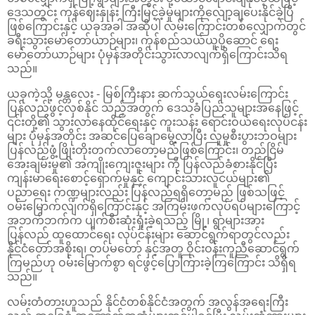
ဒေသတွင်း ကုန်ဈေးနှုန်း ကြီးမြင့်ခဲ့မှုများကိုလျော့ချပေးနိုင်ခဲ့ပြီ
ဖြစ်ကြောင်းနှင့် ယခုအခါ အဆိုပါ လမ်းကြောင်းတစ်လျှောက်တွင်
ခရီးသွားမော်တော်ယာဉ်များ၊ ကုန်စည်သယ်ယူပို့ဆောင် ရေး
မော်တော်ယာဉ်များ ပုံမှန်အတိုင်းသွားလာလျက်ရှိကြောင်းသိရ
သည်။
ယခုကဲ့သို့ မန္တလေး - မြစ်ကြီးနား ဆက်သွယ်ရေးလမ်းကြောင်း
ပြန်လည်ဖွင့်လှစ်နိုင် သည့်အတွက် ဒေသခံပြည်သူများအနေဖြင့်
၎င်းတို့၏ သွားလာနေထိုင်ရေးနှင့် ကူးသန်း ရောင်းဝယ်ရေးလုပ်ငန်း
များ ပုံမှန်အတိုင်း အဆင်ပြေချောမွေ့လာပြီး လူမှုစီးပွားဘဝများ
ပြန်လည်ဖွံ့ဖြိုးတိုးတက်လာတော့မည်ဖြစ်ကြောင်း၊ တည်ငြိမ်
အေးချမ်းမှု၏ အကျိုးကျေးဇူးများ ကို ပြန်လည်ခံစားနိုင်ပြီး
ကျန်းမာရေးစောင့်ရှောက်မှုနှင့် ကျောင်းသားလူငယ်များ၏
ပညာရေး ကဏ္ဍများလည်း ပြန်လည်ရရှိတော့မည် ဖြစ်သဖြင့်
ဝမ်းမြောက်လျက်ရှိကြောင်းနှင့် အကြမ်းဖက်လုပ်ရပ်များကြောင့်
အဘက်ဘက်က ပျက်စီးဆုံးရှုံးခဲ့ရသည့် မြို့၊ ရွာများအား
ပြန်လည် ထူထောင်ရေး လုပ်ငန်းများ ဆောင်ရွက်ရာတွင်လည်း
နိုင်ငံတော်အစိုးရ၊ တပ်မတော် နှင့်အတူ ဝိုင်းဝန်းကူညီဆောင်ရွက်
ကြမည်ဟု ဝမ်းမြောက်စွာ ရင်ဖွင့်ပြောကြားခဲ့ကြကြောင်း သိရှိရ
သည်။
လမ်းတံတားဟူသည် နိုင်ငံတစ်နိုင်ငံအတွက် အလွန်အရေးကြီး