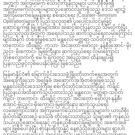
အတွက် အကြမ်းဖက် သောင်းကျန်းသူများ ယာယီစိုးမိုး၍
အကြမ်းဖက်လုပ်ရပ်များလုပ်ဆောင်လျက်ရှိသည့် ဒေသ များ၌
အကြမ်းဖက်ချေမှုန်းရေး စစ်ဆင်ရေး (Counter-Terrorism
Operation)များကို ပြည်သူလူထု၏ ပူးပေါင်းပါဝင်မှုဖြင့်
ဆောင်ရွက်၍ မြို့ရွာများအား အဆင့်ဆင့်ပြန်လည် သိမ်းပိုက်ပြီး
ပြည်သူလူထုအတွက် အရေးပါသည့် ဆက်သွယ်ရေးလမ်းကြောင်း
များအနက် တစ်ခုဖြစ်သော မန္တလေး-မတ္တရာ-သပိတ်ကျင်း-
တကောင်း- ထီးချိုင့်- ကသာ- အင်းတော်-မော်လူး- နန့်စီးအောင်- မိုး
ညှင်း- မိုးကောင်း- မြစ်ကြီးနား ဆက်သွယ်ရေး လမ်းကြောင်း
တစ်လျှောက်ကို မေ ၆ ရက်တွင် အပြည့်အဝ ထိန်းချုပ်၍
ပြန်လည်ဖွင့်လှစ်ပေးနိုင်ခဲ့ပြီး ဖြစ်သည်။
မြန်မာနိုင်ငံ၏ မြောက်ပိုင်းဒေသဖွံ့ဖြိုးတိုးတက်ရေးအတွက်
အရေးကြီးသော အခြေခံ အဆောက်အအုံတစ်ခုဖြစ်သည့်
မန္တလေးတိုင်းဒေသကြီးမှ စစ်ကိုင်းတိုင်းဒေသကြီးနှင့် ကချင်
ပြည်နယ်အထိဆက်သွယ်ထားသည့် မန္တလေး- မတ္တရာ-သပိတ်
ကျင်း- တကောင်း- ထီးချိုင့်-ကသာ- အင်းတော်-မော်လူး-နန့်စီး
အောင်-မိုးညှင်း-မိုးကောင်း-မြစ်ကြီးနား ဆက်သွယ်ရေး
လမ်းကြောင်းအား အကြမ်းဖက်သောင်းကျန်းသူများက ယာယီစိုး
မိုးပိတ်ဆို့ထားစဉ် ဒေသခံ တိုင်းရင်းသားပြည် သူများ၏ ကုန်စည်
သယ်ယူပို့ဆောင်ရေးနှင့် ကုန်စည်စီးဆင်းမှုများတွင် အခက်အခဲ
များ ဖြစ်ပေါ်ခဲ့ပြီး စားနပ်ရိက္ခာနှင့် နေ့စဉ်သုံးပစ္စည်းများ ရှားပါး
လာခြင်း၊ ဆေးဝါးနှင့် အရေးပေါ်သုံး ပစ္စည်းများ လုံလောက်စွာမ