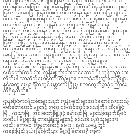
အုပ်ချုပ်ရေးယန္တရား များ ပြန်လည်လည်ပတ်နိုင်ရေး၊ ဒေသခံ
တိုင်းရင်းသားပြည်သူများအနေဖြင့် ၎င်းတို့၏ နေရပ်ဒေသများ၌
ပြန်လည်အခြေချနေထိုင်စဉ် စားဝတ်နေရေး အဆင်ပြေချောမွေ့
စေရေး၊ ကျောင်းဖွင့်ရာသီအမီ ကျောင်းသုံးပြဋ္ဌာန်းစာအုပ်များနှင့်
စာရေးကိရိယာများ အချိန်မီ ရောက်ရှိရေး၊ ကျန်းမာရေး
စောင့်ရှောက်မှုလုပ်ငန်းများအတွက် ဆေးပစ္စည်းလိုအပ်ချက်များ
ဖြည့်ဆည်းပေးနိုင်ရေးနှင့် အခြားသောလိုအပ်ချက်များကို
ပြန်လည်ဖြည့်ဆည်းပေးနိုင်ရေး အတွက် နိုင်ငံတော်အစိုးရနှင့်
တပ်မတော်၏ စီမံဆောင်ရွက်မှုဖြင့် ဌာနဆိုင်ရာဝန်ထမ်းများ သည်
အခြေခံစားသောက်ကုန်များ၊ လူသုံးကုန်ပစ္စည်းများ၊ ဆောက်လုပ်
ရေးလုပ်ငန်းသုံး ပစ္စည်းများ၊ ဆေးနှင့်ဆေးပစ္စည်းများ၊
ကျောင်းသုံးစာအုပ်များနှင့် စက်သုံးဆီများ တင်ဆောင် လာသော
မော်တော်ယာဉ်များ၊ ကုန်ပစ္စည်းများတင်ဆောင်ပြီး ကုန်သည်များ
လိုက်ပါ လာသည့်မော်တော်ယာဉ်များ၊ ဒေသခံခရီးသွားယာဉ်များ
နှင့်အတူ မေ ၉ ရက်တွင် မန္တလေး မြို့မှ စတင်ထွက်ခွာခဲ့ကြောင်း
သိရှိရသည်။
ဌာနဆိုင်ရာဝန်ထမ်းများသည် ကုန်ပစ္စည်များတင်ဆောင်လာသည့်
မော်တော်ယာဉ် များနှင့် အတူ စစ်ကိုင်းတိုင်းဒေသကြီး၊ ထီးချိုင့်
မြို့၊ ကသာမြို့၊အင်းတော်မြို့နှင့် မော်လူး မြို့များသို့ရောက်ရှိစဉ်
အဆိုပါမြို့များရှိ တာဝန်ရှိသူများနှင့် ဒေသခံပြည်သူများက
လည်း ကောင်း၊ တို့မှတစ်ဆင့် မေ ၁၂ ရက် ယနေ့တွင်
ကချင်ပြည်နယ်၊ မြစ်ကြီးနားမြို့သို့ ရောက်ရှိကြရာ