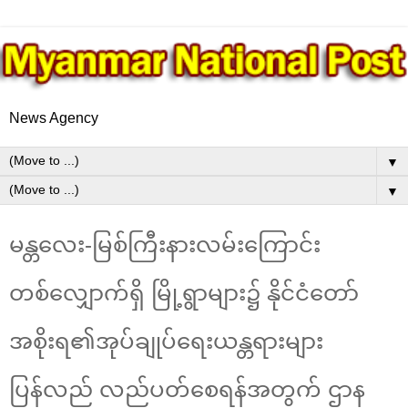
News Agency
▼
▼
မန္တလေး-မြစ်ကြီးနားလမ်းကြောင်း
တစ်လျှောက်ရှိ မြို့ရွာများ၌ နိုင်ငံတော်
အစိုးရ၏အုပ်ချုပ်ရေးယန္တရားများ
ပြန်လည် လည်ပတ်စေရန်အတွက် ဌာန