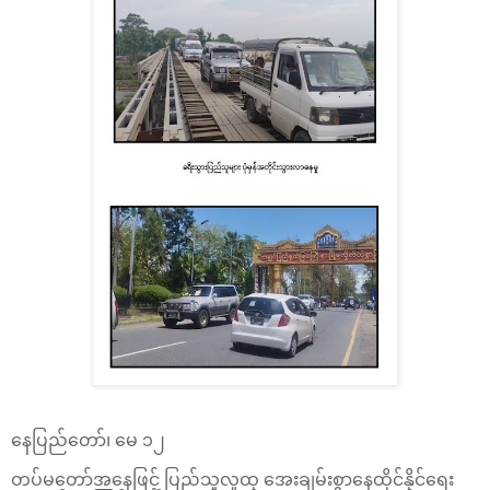
နေပြည်တော်၊ မေ ၁၂
တပ်မတော်အနေဖြင့် ပြည်သူလူထု အေးချမ်းစွာနေထိုင်နိုင်ရေး