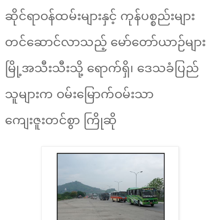
ဆိုင်ရာဝန်ထမ်းများနှင့် ကုန်ပစ္စည်းများ
တင်ဆောင်လာသည့် မော်တော်ယာဉ်များ
မြို့အသီးသီးသို့ ရောက်ရှိ၊ ဒေသခံပြည်
သူများက ဝမ်းမြောက်ဝမ်းသာ
ကျေးဇူးတင်စွာ ကြိုဆို