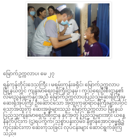
မြောက်ဥက္ကလာပ၊ မေ ၂၇
ရန်ကုန်တိုင်းဒေသကြီး ၊ မရမ်းကုန်းခရိုင်၊ မြောက်ဥက္ကလာပ
မြို့နယ်တွင် ကျန်းမာရေးဝန်ကြီးဌာနမှ ၊ ကုသရေးဦးစီးဌာန၏
လမ်းညွှန်ချက်နှင့်အညီ မြောက်ဥက္ကလာပပြည်သူ့ဆေးရုံကြီးမှ
ဆေးရုံအုပ်ကြီး ဦးဆောင်သော အထူးကုဆရာဝန်ကြီးများပါဝင်
သောအထူးကု ဆေးအဖွဲ့များသည် မြောက်ဥက္ကလာပ မြို့နယ်
ပြည်သူကျန်းမာရေးဦးစီးဌာန နှင့်အတူ ပြည်သူများအား ယနေ့
နံနက်ပိုင်းက (ဌ)ရပ်ကွက်၊ သစ္စာပန်းလမ်း၊ နိဗ္ဗာန်အောင်ဓမ္မရုံ၌
ကွင်းဆင်းကာ ဆေးကုသခြင်း လုပ်ငန်းများ ဆောင်ရွက်ခဲ့ကြ
သည်။