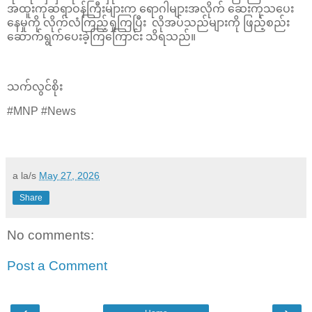
အထူးကုဆရာဝန်ကြီးများက ရောဂါများအလိုက် ဆေးကုသပေး
နေမှုကို လိုက်လံကြည့်ရှုကြပြီး လိုအပ်သည်များကို ဖြည့်စည်း
ဆောက်ရွက်ပေးခဲ့ကြကြောင်း သိရသည်။
သက်လွင်စိုး
#MNP #News
a la/s
May 27, 2026
Share
No comments:
Post a Comment