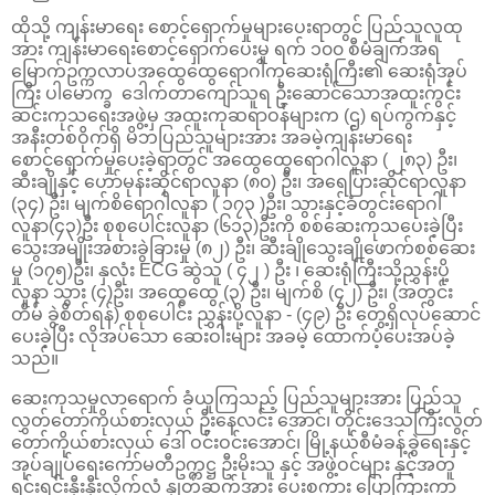
ထိုသို့ ကျန်းမာရေး စောင့်ရှောက်မှုများပေးရာတွင် ပြည်သူလူထု
အား ကျန်းမာရေးစောင့်ရှောက်ပေးမှု ရက် ၁၀၀ စီမံချက်အရ
မြောက်ဥက္ကလာပအထွေထွေရောဂါကုဆေးရုံကြီး၏ ဆေးရုံအုပ်
ကြီး ပါမောက္ခ ဒေါက်တာကျော်သူရ ဦးဆောင်သောအထူးကွင်း
ဆင်းကုသရေးအဖွဲ့မှ အထူးကုဆရာဝန်များက (ဌ) ရပ်ကွက်နှင့်
အနီးတစ်ဝိုက်ရှိ မိဘပြည်သူများအား အခမဲ့ကျန်းမာရေး
စောင့်ရှောက်မှုပေးခဲ့ရာတွင် အထွေထွေရောဂါလူနာ ( ၂၈၃) ဦး၊
ဆီးချိုနှင့် ဟော်မုန်းဆိုင်ရာလူနာ (၈၀) ဦး၊ အရေပြားဆိုင်ရာလူနာ
(၃၄) ဦး၊ မျက်စိရောဂါလူနာ ( ၁၇၃ )ဦး၊ သွားနှင့်ခံတွင်းရောဂါ
လူနာ(၄၃)ဦး စုစုပေါင်းလူနာ (၆၁၃)ဦးကို စစ်ဆေးကုသပေးခဲ့ပြီး
သွေးအမျိုးအစားခွဲခြားမှု (၈၂) ဦး၊ ဆီးချိုသွေးချိုဖောက်စစ်ဆေး
မှု (၁၇၅)ဦး၊ နှလုံး ECG ဆွဲသူ ( ၄၂ ) ဦး ၊ ဆေးရုံကြီးသို့ညွှန်းပို့
လူနာ သွား (၄)ဦး၊ အထွေထွေ (၃) ဦး၊ မျက်စိ (၄၂) ဦး၊ (အတွင်း
တိမ် ခွဲစိတ်ရန်) စုစုပေါင်း ညွှန်းပို့လူနာ - (၄၉) ဦး တွေ့ရှိလုပ်ဆောင်
ပေးခဲ့ပြီး လိုအပ်သော ဆေးဝါးများ အခမဲ့ ထောက်ပံ့ပေးအပ်ခဲ့
သည်။
ဆေးကုသမှုလာရောက် ခံယူကြသည့် ပြည်သူများအား ပြည်သူ
လွှတ်တော်ကိုယ်စားလှယ် ဦးနေလင်း အောင်၊ တိုင်းဒေသကြီးလွတ်
တော်ကိုယ်စားလှယ် ဒေါ် ဝင်းဝင်းအောင်၊ မြို့နယ်စီမံခန့်ခွဲရေးနှင့်
အုပ်ချုပ်ရေးကော်မတီဥက္ကဋ္ဌ ဦးမိုးသူ နှင့် အဖွဲ့ဝင်များ နှင့်အတူ
ရင်းရင်းနှီးနှီးလိုက်လံ နှုတ်ဆက်အား ပေးစကား ပြောကြားကာ