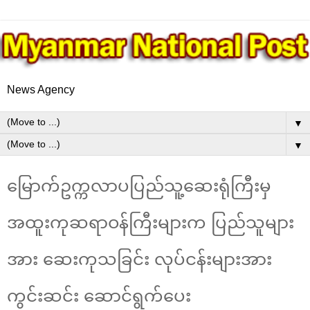
News Agency
▼
▼
မြောက်ဥက္ကလာပပြည်သူ့ဆေးရုံကြီးမှ
အထူးကုဆရာဝန်ကြီးများက ပြည်သူများ
အား ဆေးကုသခြင်း လုပ်ငန်းများအား
ကွင်းဆင်း ဆောင်ရွက်ပေး