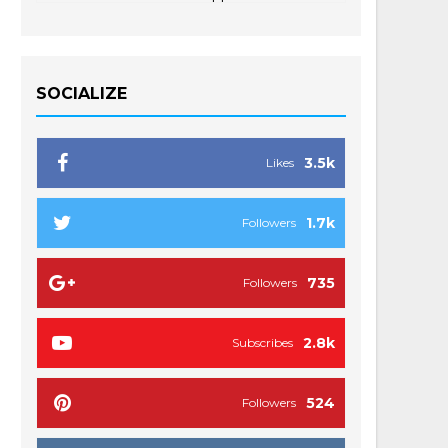
SOCIALIZE
3.5k
Likes
1.7k
Followers
735
Followers
2.8k
Subscribes
524
Followers