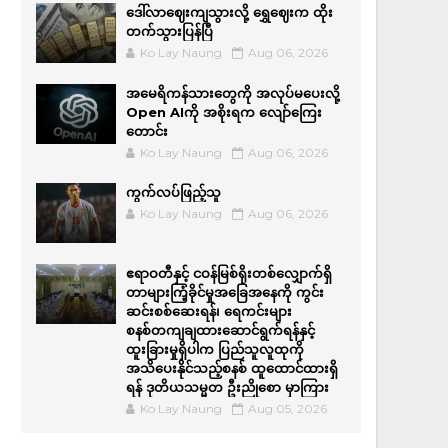
ဒေါ်လာဈေးကျသွားလို့ ရွှေဈေးက ထိုး
တက်သွားပြန်ပြီ
Ko Lay Naung
Aug 06, 2026
အမေရိကန်သားတွေကို အလုပ်မပေးလို့
Open AIကို အစိုးရက လျော်ကြေး
တောင်း
Ko Lay Naung
Aug 06, 2026
ကွက်လပ်ဖြည့်သူ
Ko Lay Naung
Aug 06, 2026
ဧရာဝတီနှင့် ငဝန်မြစ်ရိုးတစ်လျှောက်ရှိ
တာများကြံ့ခိုင်မှုအခြေအနေကို ကွင်း
ဆင်းစစ်ဆေးရန်၊ ရေကင်းများ
စနစ်တကျချထားဆောင်ရွက်ရန်နှင့်
ထူးခြားမှုရှိပါက ပြည်သူလူထုကို
အသိပေးနိုင်သည့်စနစ် ထူထောင်ထားရှိ
ရန် ဒုတိယသမ္မတ ဦးညိုစော မှာကြား
Ko Lay Naung
Aug 05, 2026