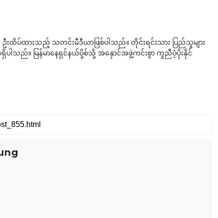
ို ဦးထိပ်ထားသည့် သတင်းမီဒီယာဖြစ်ပါသည်။ တိုင်းရင်းသား ပြည်သူများ
်။ မြန်မာနေရှင်နယ်ပို့စ်သို့ အနှောင်အဖွဲ့ကင်းစွာ ကူညီပံ့ပိုးနိုင်
ung