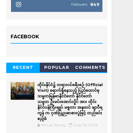
849
Followers
FACEBOOK
RECENT
POPULAR
COMMENTS
ထိုင်းနိုင်ငံ၌ တရားဝင်ခရီးစဉ် (Official
Visit) ရောက်ရှိနေသည့် ပြည်ထောင်စု
သမ္မတမြန်မာနိုင်ငံတော် နိုင်ငံတော်
သမ္မတ ဦးမင်းအောင်လှိုင် အား ထိုင်း
နိုင်ငံဝန်ကြီးချုပ် မစ္စတာ အနုထင် ချာဝီရ
ကွန် က ဂုဏ်ပြုညစာစားပွဲဖြင့် တည်ခင်း
ဧည့်ခံ
Ko Lay Naung
Aug 06, 2026