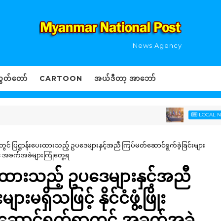
News Agency
ွှတ်တော်
CARTOON
အယ်ဒီတာ့ အာဘော်
ထ
LOCAL NEWS
ာ်တွင် ပြဋ္ဌာန်းပေးထားသည့် ဥပဒေများနှင့်အညီ ကြပ်မတ်ဆောင်ရွက်ခဲ့ခြင်းများ
တွင် အခက်အခဲများကြုံတွေ့ရ
းပေးထားသည့် ဥပဒေများနှင့်အညီ
မရှိသဖြင့် နိုင်ငံဖွံ့ဖြိုး
ားဆောင်ရွက်ရာတွင် အခက်အခဲ