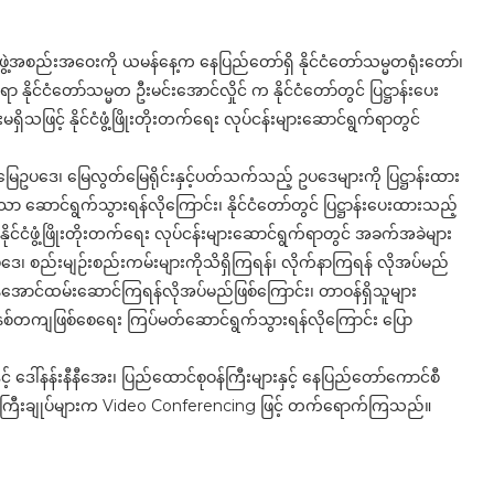
ဖွဲ့အစည်းအဝေးကို ယမန်နေ့က နေပြည်တော်ရှိ နိုင်ငံတော်သမ္မတရုံးတော်၊
ိုင်ငံတော်သမ္မတ ဦးမင်းအောင်လှိုင် က နိုင်ငံတော်တွင် ပြဋ္ဌာန်းပေး
ိသဖြင့် နိုင်ငံဖွံ့ဖြိုးတိုးတက်ရေး လုပ်ငန်းများဆောင်ရွက်ရာတွင်
ေဥပဒေ၊ မြေလွတ်မြေရိုင်းနှင့်ပတ်သက်သည့် ဥပဒေများကို ပြဋ္ဌာန်းထား
ညီသာ ဆောင်ရွက်သွားရန်လိုကြောင်း၊ နိုင်ငံတော်တွင် ပြဋ္ဌာန်းပေးထားသည့်
နိုင်ငံဖွံ့ဖြိုးတိုးတက်ရေး လုပ်ငန်းများဆောင်ရွက်ရာတွင် အခက်အခဲများ
ပဒေ၊ စည်းမျဉ်းစည်းကမ်းများကိုသိရှိကြရန်၊ လိုက်နာကြရန် လိုအပ်မည်
ေပွန်အောင်ထမ်းဆောင်ကြရန်လိုအပ်မည်ဖြစ်ကြောင်း၊ တာဝန်ရှိသူများ
စနစ်တကျဖြစ်စေရေး ကြပ်မတ်ဆောင်ရွက်သွားရန်လိုကြောင်း ပြော
ဒေါ်နန်းနီနီအေး၊ ပြည်ထောင်စုဝန်ကြီးများနှင့် နေပြည်တော်ကောင်စီ
ယ်ဝန်ကြီးချုပ်များက Video Conferencing ဖြင့် တက်ရောက်ကြသည်။