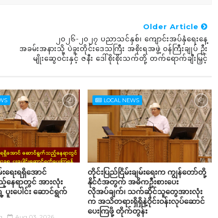
Older Article
၂၀၂၆-၂၀၂၇ ပညာသင်နှစ်၊ ကျောင်းအပ်နှံရေးနေ့
အခမ်းအနားသို့ ပဲခူးတိုင်းဒေသကြီး အစိုးရအဖွဲ့ ဝန်ကြီးချုပ် ဦး
မျိုးဆွေဝင်းနှင့် ဇနီး ဒေါ်စိုးစိုးသက်တို့ တက်ရောက်ချီးမြှင့်
EWS
LOCAL NEWS
်းရေးရရှိအောင်
တိုင်းပြည်ငြိမ်းချမ်းရေးက ကျွန်တော်တို့
့်နေရာတွင် အားလုံး
နိုင်ငံအတွက် အဓိကဦးစားပေး
 ပူးပေါင်း ဆောင်ရွက်
လိုအပ်ချက်၊ သက်ဆိုင်သူတွေအားလုံး
က အသိတရားရှိရှိနဲ့ဝိုင်းဝန်းလုပ်ဆောင်
ပေးကြဖို့ တိုက်တွန်း
g
Aug 03, 2026