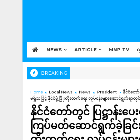
NEWS
ARTICLE
MNP TV
လ
BREAKING
Home
Local News
News
President
နိုင်ငံတေ
မရှိသဖြင့် နိုင်ငံဖွံ့ဖြိုးတိုးတက်ရေး လုပ်ငန်းများဆောင်ရွက်ရာ
နိုင်ငံတော်တွင် ပြဋ္ဌာန်
ကြပ်မတ်ဆောင်ရွက်ခဲ့ခြင်းများ
တိုးတက်ရေး လုပ်ငန်းမျ