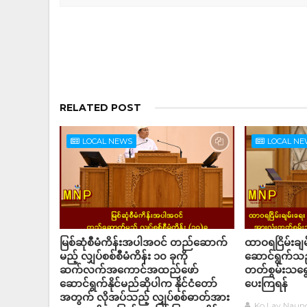
RELATED POST
LOCAL NEWS
LOCAL N
မြစ်ဆုံစီမံကိန်းအပါအဝင် တည်ဆောက်
ထာဝရငြိမ်းချမ
မည့် လျှပ်စစ်စီမံကိန်း ၁၀ ခုကို
ဆောင်ရွက်သည
ဆက်လက်အကောင်အထည်ဖော်
တတ်စွမ်းသရွေ့
ဆောင်ရွက်နိုင်မည်ဆိုပါက နိုင်ငံတော်
ပေးကြရန်
အတွက် လိုအပ်သည့် လျှပ်စစ်ဓာတ်အား
Ko Lay Naun