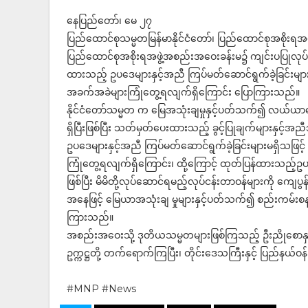
နေပြည်တော်၊ မေ ၂၇
ပြည်ထောင်စုသမ္မတမြန်မာနိုင်ငံတော်၊ ပြည်ထောင်စုအစိုးရအ
ပြည်ထောင်စုအစိုးရအဖွဲ့အစည်းအဝေးခန်းမ၌ ကျင်းပပြုလုပ်ရာ န
ထားသည့် ဥပဒေများနှင့်အညီ ကြပ်မတ်ဆောင်ရွက်ခဲ့ခြင်းများမရှ
အခက်အခဲများကြုံတွေ့ရလျက်ရှိကြောင်း ပြောကြားသည်။
နိုင်ငံတော်သမ္မတ က မြေအသုံးချမှုနှင့်ပတ်သက်၍ လယ်ယာမြ
ရှိပြီးဖြစ်ပြီး သတ်မှတ်ပေးထားသည့် ခွင့်ပြုချက်များနှင့်အ
ဥပဒေများနှင့်အညီ ကြပ်မတ်ဆောင်ရွက်ခဲ့ခြင်းများမရှိသဖြင့် 
ကြုံတွေ့ရလျက်ရှိကြောင်း၊ ထို့ကြောင့် ထုတ်ပြန်ထားသည့်ဥ
ဖြစ်ပြီး မိမိတို့လုပ်ဆောင်ရမည့်လုပ်ငန်းတာဝန်များကို ကျ
အနေဖြင့် မြေယာအသုံးချ မှုများနှင့်ပတ်သက်၍ စည်းကမ်း
ကြားသည်။
အစည်းအဝေးသို့ ဒုတိယသမ္မတများဖြစ်ကြသည့် ဦးညိုစောနှင့် 
ဥက္ကဋ္ဌတို့ တက်ရောက်ကြပြီး၊ တိုင်းဒေသကြီးနှင့် ပြည်န
#MNP #News