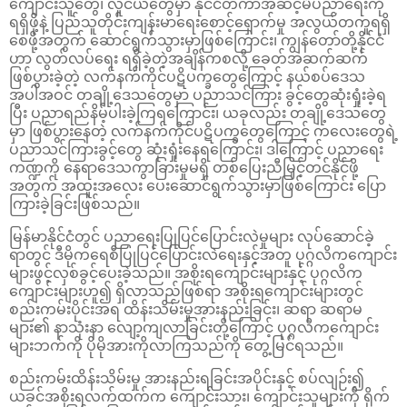
ကျောင်းသူတွေ၊ လူငယ်တွေမှာ နိုင်ငံတကာအဆင့်မီပညာရေးကို
ရရှိဖို့နဲ့ ပြည်သူတိုင်းကျန်းမာရေးစောင့်ရှောက်မှု အလွယ်တကူရရှိ
စေဖို့အတွက် ဆောင်ရွက်သွားမှာဖြစ်ကြောင်း၊ ကျွန်တော်တို့နိုင်ငံ
ဟာ လွတ်လပ်ရေး ရရှိခဲ့တဲ့အချိန်ကစလို့ ခေတ်အဆက်ဆက်
ဖြစ်ပွားခဲ့တဲ့ လက်နက်ကိုင်ပဋိပက္ခတွေကြောင့် နယ်စပ်ဒေသ
အပါအဝင် တချို့ဒေသတွေမှာ ပညာသင်ကြား ခွင့်တွေဆုံးရှုံးခဲ့ရ
ပြီး ပညာရည်နိမ့်ပါးခဲ့ကြရကြောင်း၊ ယခုလည်း တချို့ဒေသတွေ
မှာ ဖြစ်ပွားနေတဲ့ လက်နက်ကိုင်ပဋိပက္ခတွေကြောင့် ကလေးတွေရဲ့
ပညာသင်ကြားခွင့်တွေ ဆုံးရှုံးနေရကြောင်း၊ ဒါကြောင့် ပညာရေး
ကဏ္ဍကို နေရာဒေသကွာခြားမှုမရှိ တစ်ပြေးညီမြှင့်တင်နိုင်ဖို့
အတွက် အထူးအလေး ပေးဆောင်ရွက်သွားမှာဖြစ်ကြောင်း ပြော
ကြားခဲ့ခြင်းဖြစ်သည်။
မြန်မာနိုင်ငံတွင် ပညာရေးပြုပြင်ပြောင်းလဲမှုများ လုပ်ဆောင်ခဲ့
ရာတွင် ဒီမိုကရေစီပြုပြင်ပြောင်းလဲရေးနှင့်အတူ ပုဂ္ဂလိကကျောင်း
များဖွင့်လှစ်ခွင့်ပေးခဲ့သည်။ အစိုးရကျောင်းများနှင့် ပုဂ္ဂလိက
ကျောင်းများဟူ၍ ရှိလာသည်ဖြစ်ရာ အစိုးရကျောင်းများတွင်
စည်းကမ်းပိုင်းအရ ထိန်းသိမ်းမှုအားနည်းခြင်း၊ ဆရာ ဆရာမ
များ၏ နာသုံးနာ လျော့ကျလာခြင်းတို့ကြောင့် ပုဂ္ဂလိကကျောင်း
များဘက်ကို ပိုမိုအားကိုလာကြသည်ကို တွေ့မြင်ရသည်။
စည်းကမ်းထိန်းသိမ်းမှု အားနည်းရခြင်းအပိုင်းနှင့် စပ်လျဉ်း၍
ယခင်အစိုးရလက်ထက်က ကျောင်းသား၊ ကျောင်းသူများကို ရိုက်