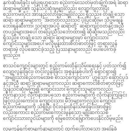
နှက်ဆုံးမခြင်း မပြုရဟူသော စည်းကမ်းသတ်မှတ်ချက်အရ ဆရာ
ဆရာမများ၏ သွန်သင်ဆုံးမှုများလည်း လျော့ကျလာပြီး
စည်းကမ်းပိုင်း အားနည်းလာခြင်းမျိုးလည်း ရှိသည်။ တချို့သော
ဆရာ ဆရာမများက "အတတ်လည်းသင် ပဲ့ပြင်ဆုံးမ၊ သိပ္ပမချန်
ဘေးရန်ဆီးကာ၊ သင့်ရာအပ်ပို့ ဆရာတို့" ဆရာကျင့်ဝတ်နှင့်အညီ
တပည့်များအပေါ် တပြေးညီသဘောထား၍ ဆိုဆုံးမသည်လည်း
ရှိသည်။ တချို့သော ဆရာ၊ ဆရာမများမှာ ကျောင်းသား
ကျောင်းသူများအပေါ် မလိုမုန်းထားစိတ်ဓာတ်ဖြင့် တရားလွန်
တရားမဲ့ လုပ်ဆောင်ခဲ့သည့် ပြဿနာများလည်း ပေါ်ပေါက်ခဲ့
ဖူးသည်။
စာသင်ကျောင်းများတွင် စည်းကမ်းထိန်းသိမ်းရေးနှင့် ပတ်သက်၍
လျော့လွန်းခြင်း၊ တင်းလွန်းခြင်း အစွန်းနှစ်ပါးကို ရှောင်ရှား၍
"အမျိုးသားစည်းကမ်းအစ စာသင်ကျောင်းက" ဟူသော ဆောင်ပုဒ်
နှင့်အညီ ဆရာ ဆရာမများကလည်း ဆရာကောင်းစိတ်ဓာတ်ဖြင့်
သွန်သင်ဆုံးမကြ၍ ကျောင်းသား ကျောင်းသူများကလည်း
လိုက်နာသင့် လိုက်နာအပ်သော စည်းကမ်းများကို လိုက်နာကြခြင်း
ဖြင့်လည်းကောင်း၊ ကျောင်းသား မိဘများကလည်း ကျောင်း
စည်းကမ်းများကို သိရှိပြီး ဝိုင်းဝန်းထိန်းသိမ်းခြင်းအားဖြင့်
လည်းကောင်း စည်းကမ်းကောင်းမွန်သော မျိုးဆက်သစ်
ကျောင်းသားလူငယ်များကို မြေတောင်မြှောက်ပေးနိုင်လိမ့်မည်။
လူမှုကွန်ရက်စာမျက်နှာများတွင် ထွက်ပေါ်လာသော အခြေခံ