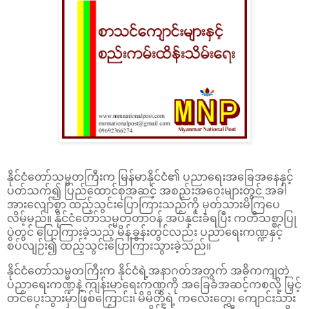
နိုင်ငံတော်သမ္မတကြီးက မြန်မာနိုင်ငံ၏ ပညာရေးအခြေအနေနှင့်
ပတ်သက်၍ ပြည်ထောင်စုအဆင့် အစည်းအဝေးများတွင် အခါ
အားလျော်စွာ ထည့်သွင်းပြောကြားသည်ကို မှတ်သားမိကြပေ
လိမ့်မည်။ နိုင်ငံတော်သမ္မတတာဝန် အပ်နှင်းခံရပြီး ကတိသစ္စာပြု
ပွဲတွင် ပြောကြားခဲ့သည့် မိန့်ခွန်းတွင်လည်း ပညာရေးကဏ္ဍနှင့်
စပ်လျဉ်း၍ ထည့်သွင်းပြောကြားသွားခဲ့သည်။
နိုင်ငံတော်သမ္မတကြီးက နိုင်ငံရဲ့အနာဂတ်အတွက် အဓိကကျတဲ့
ပညာရေးကဏ္ဍနဲ့ ကျန်းမာရေးကဏ္ဍကို အခြေခံအဆင့်ကစလို့ မြှင့်
တင်ပေးသွားမှာဖြစ်ကြောင်း၊ မိမိတို့ရဲ့ ကလေးတွေ၊ ကျောင်းသား