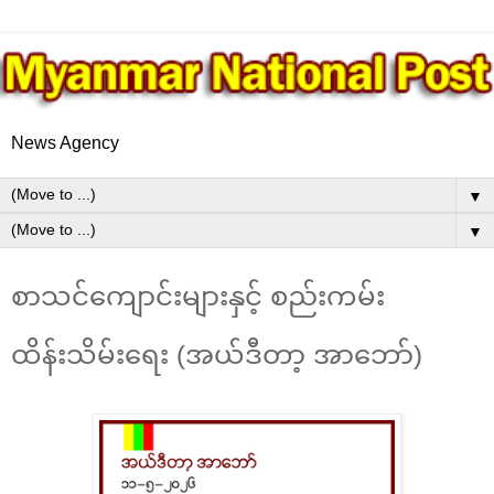
News Agency
▼
▼
စာသင်ကျောင်းများနှင့် စည်းကမ်း
ထိန်းသိမ်းရေး (အယ်ဒီတာ့ အာဘော်)