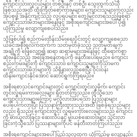
ကျောင်းသားလူငယ်များ တစ်ဦးနှင့် တစ်ဦး သွေးထွက်သံယို
ဖြစ်သည်အထိ ထိုးကြိတ်စော်ကားမှုများ၊ ကျောင်းသူများကလည်း
အုပ်စုဖွဲ့ အနိုင်ကျင့်သည့် လုပ်ရပ်များ တွေ့မြင်လာရသည်ဖြစ်ရာ
ကျောင်းသားမိဘများအနေဖြင့် အစိုးရကျောင်းများအပေါ် ပို၍
ယုံကြည်မှု လျော့ကျစေပါသည်။
သို့ဖြစ်ပါ၍ စည်ကမ်းထိန်းသိမ်းရေးပိုင်းတွင် လျော့ကျစေသော
ယခင်အစိုးရလက်ထက်က သတ်မှတ်ခဲ့သည့် သတ်မှတ်ချက်
အချို့ကို ဖြေလျှော့၍ ဆရာ ဆရာမများအနေဖြင့် ထိရောက်စွာ
ဆုံးမနိုင်သည့် အခြေအနေတရပ်ကို ဖန်တီးပေးရမည်။ ကျောင်း
စည်းကမ်းများကို ကျောင်းသား၊ ကျောင်းသူများကိုသာမက
ကျောင်းသားမိဘများကို သိရှိနားလည်စေပြီး ဝိုင်းဝန်း
ထိန်းကျောင်းနိုင်အောင် ဆောင်ရွက်ကြရမည်။
အစိုးရစာသင်ကျောင်းများတွင် ကျောင်းတွင်းလူမိုက်၊ ကျောင်း
တွင်းလူရမ်းကားလေးများ ရှိတတ်ကြသည်။ ထိုသို့သော
ကျောင်းသားများကြောင့် မလိုလားအပ်သော ပြဿနာများ
ပေါ်ပေါက်လာပြီး ပြဿနာကြီးထွားသည်အထိ ဖြစ်ခဲ့ရသည်များ
လည်း ရှိသည်။ ကျောင်းတွင်း လူရမ်းကားလေးများသည် ကျောင်း
ကို ဓားယူလာခြင်း၊ ဆေးလိပ်နှင့် မူးယစ်ဆေးဝါးများ သွင်းလာ
ခြင်းကဲ့သို့သော ပြဿနာများကိုပင် ဖန်တီးတတ်ကြပါသည်။
အစိုးရကျောင်းများအပေါ် ပြည်သူလူထုက ယုံကြည်မှု လျော့နည်း