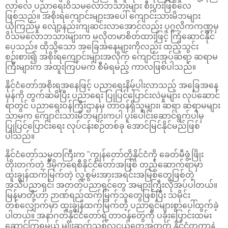
လာလေ ပညာရေးဝိသမလောဘသားများ စီးပွားဖြစ်လေ
ဖြစ်သည်။ အစိုးရကျောင်းများအပေါ် ကျောင်းသားမိဘများ
ယုံကြည်မှု လျော့နည်းကျဆင်းလာအောင်လည်း ပုဂ္ဂလိကကဏ္ဍမှ
ဝိသမလောဘသားများက မလိုတမာစိတ်ထားဖြင့် ကြံဆောင်နိုင်
ပေသည်။ ထိုသို့သော အခြေအနေများကိုလည်း ထည့်သွင်း
စဉ်းစား၍ အစိုးရကျောင်းများအလိုက် ကျောင်းအုပ်ဆရာ ဆရာမ
ကြီးများက အထူးကြပ်မက် စီမံရမည့် ကာလဖြစ်ပါသည်။
နိုင်ငံတော်အစိုးရအနေဖြင့် ပညာရေးနိမ့်ပါးလာသည့် အခြေအနေ
မှန်ကို တွက်ဆမိပြီး ပညာရေး ပြုပြင်ပြောင်းလဲမှုများ လုပ်ဆောင်
ရာတွင် ပညာရေးဝန်ကြီးဌာနမှ တာဝန်ရှိသူများ၊ ဆရာ ဆရာမများ
သာမက ကျောင်းသားမိဘများကပါ ပူးပေါင်းဆောင်ရွက်ပါမှ
ပြုပြင်ပြောင်းရေး လုပ်ငန်းစဉ်တစ်ခု အောင်မြင်နိုင်မည်ဖြစ်
ပါသည်။
နိုင်ငံတော်သမ္မတကြီးက "ကျွန်တော်တို့နိုင်ငံကို ခေတ်မီဖွံ့ဖြိုး
တိုးတက်တဲ့ ဒီမိုကရေစီနိုင်ငံတော်အဖြစ် တည်ဆောက်ရာမှာ
ထူးချွန်ထက်မြက်တဲ့ လူ့စွမ်းအားအရင်းအမြစ်တွေဖြစ်တဲ့
အသိပညာရှင်၊ အတတ်ပညာရှင်တွေ အများကြီးလိုအပ်ပါတယ်။
မြန်မာတို့ဟာ ဉာဏ်ရည်ထက်မြက်သူတွေဖြစ်ပြီး သမိုင်း
တစ်လျှောက်မှာ ထူးချွန်ထက်မြက်တဲ့ ပညာရှင်များစွာပေါ်ထွက်ခဲ့
ပါတယ်။ အနာဂတ်နိုင်ငံတော်ရဲ့တာဝန်တွေကို ပခုံးပြောင်းထမ်း
ဆောင်ကြရမယ့် မျိုးဆက်သစ်လူငယ်တွေအတွက် နိုင်ငံတကာနဲ့