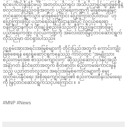
ရင်ပေါင်တန်းနိုင်မယ့် အတတ်ပညာရှင်၊ အသိပညာရှင်များဖြစ်ဖို့နဲ့
ဗလငါးတန်ပြည့်ဝဖို့အတွက် ပညာရေးကဏ္ဍကို မဖြစ်မနေမြှင့်
တင်ဆောင်ရွက်သွား မှာဖြစ်ကြောင်း ပြောကြားလိုပါတယ်" ဟု
ပြောကြားခဲ့ပြီး ပညာရေးဝန်ကြီးဌာနအပြင် လူငယ်ရေးရာ
ဝန်ကြီးဌာနကိုပါ တိုးချဲ့ဖွဲ့စည်းခဲ့သည်ကို ကြည့်ခြင်းအားဖြင့်
ပညာရေးကဏ္ဍ၊ လူငယ်ကဏ္ဍကို အလေးထားမြှင့်တင်ဆောင်ရွက်
လိုသည်မှာ ထင်ရှားပါသည်။
လူ့စွမ်းအားအရင်းအမြစ်များကို တိုင်းပြည်အတွက် ကောင်းကျိုး
ဖြစ်စေရန် ရှေးရှုဆောင်ရွက်နေသည့် ကာလတွင် “အမျိုးသား
စည်းကမ်းအစ စာသင်ကျောင်းက” ဆိုသည့်ဆောင်ပုဒ်နှင့်အညီ
အနာဂတ် နိုင်ငံတော်အတွက် စိတ်ဓာတ်၊ စည်းကမ်းကောင်းမွန်
သည့် ပညာတတ်လူသား အရင်းအမြစ်ကောင်းများကို မွေး
ထုတ်ပေးနိုင်ရေး အစိုးရကျောင်းများ၏ စည်းကမ်းထိန်းသိမ်းရေး
ကို မြှင့်တင်ဆောင်ရွက်သင့်ပါကြောင်း ။ ။
#MNP #News